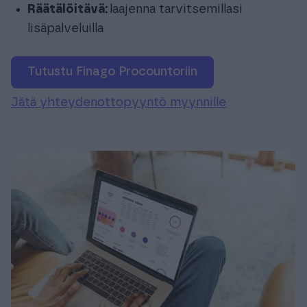
Räätälöitävä:
laajenna tarvitsemillasi
lisäpalveluilla
Tutustu Finago Procountoriin
Jätä yhteydenottopyyntö myynnille