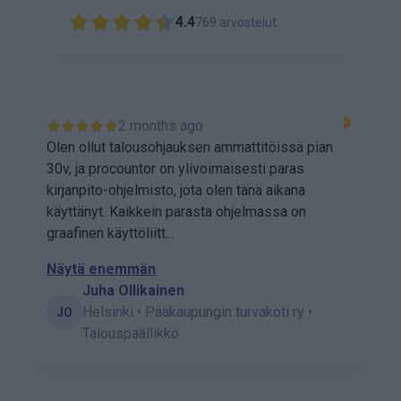
4.4
769
arvostelut
2 months ago
Olen ollut talousohjauksen ammattitöissä pian
30v, ja procountor on ylivoimaisesti paras
kirjanpito-ohjelmisto, jota olen tänä aikana
käyttänyt. Kaikkein parasta ohjelmassa on
graafinen käyttöliitt...
Näytä enemmän
Juha Ollikainen
Helsinki • Pääkaupungin turvakoti ry •
JO
Talouspäällikkö
P