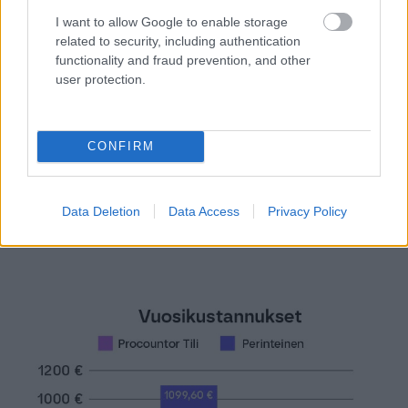
I want to allow Google to enable storage
Finago Procountor Tili on tavallinen
related to security, including authentication
functionality and fraud prevention, and other
yrityspankkitili*, jota käytät suoraan Finago
user protection.
Procountorista. Pankkitilin käyttö ja tiedonsiirto
maksavat vain 9,99 € / kk, eikä sinulle tule
mitään muita kuluja.
CONFIRM
Tutustu Finago Procountor Tiliin
Data Deletion
Data Access
Privacy Policy
*Pankkitilin tuottaa Alisa Pankki Oyj