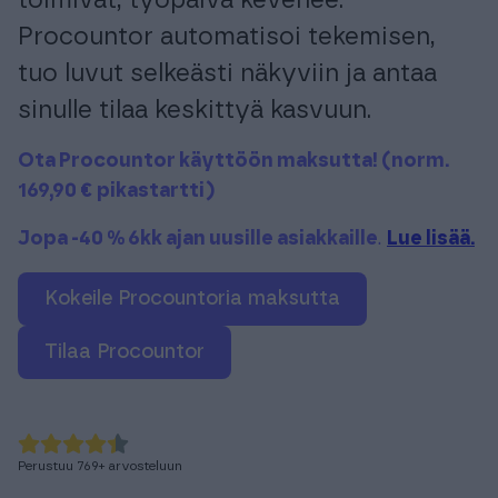
toimivat, työpäivä kevenee.
Tuki & Koulutus
Procountor automatisoi tekemisen,
tuo luvut selkeästi näkyviin ja antaa
Meistä & Ajankohtaista
sinulle tilaa keskittyä kasvuun.
Ota Procountor käyttöön maksutta! (norm.
169,90 € pikastartti)
Jopa -40 % 6kk ajan uusille asiakkaille
.
Lue lisää.
Tilaa Procountor
Kokeile Procountoria maksutta
Kokeile maksutta
Tilaa Procountor
Kirjaudu
Perustuu
769
+
arvosteluun