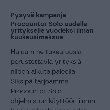
Pysyvä kampanja
1.3
le
Procountor Solo uudelle
-30
en
yritykselle vuodeksi ilman
kk-
kuukausimaksua
urh
n
Haluamme tukea uusia
Ota
perustettavia yrityksiä
hal
niiden alkutaipaleella.
Pro
Siksipä tarjoamme
kuu
Procountor Solo
ilm
ohjelmiston käyttöön ilman
ilm