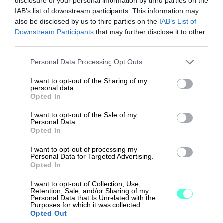
disclosure of your personal information by third parties on the
IAB’s list of downstream participants. This information may
Helppokäyttöinen:
jokainen osaa käyttää
also be disclosed by us to third parties on the
IAB’s List of
Soloa
Downstream Participants
that may further disclose it to other
third parties.
Kaikki tarvittava:
laskut, kuitit, maksut ja
kirjanpitoaineistot
Please note that this website/app uses one or more Google
Personal Data Processing Opt Outs
services and may gather and store information including but
Vähemmän hallintohommia:
enemmän
not limited to your visit or usage behaviour. You may click to
I want to opt-out of the Sharing of my
personal data.
automaatiota ja helppoutta
grant or deny consent to Google and its third-party tags to
Opted In
use your data for below specified purposes in below Google
consent section.
I want to opt-out of the Sale of my
Personal Data.
Opted In
Tutustu Soloon
I want to opt-out of processing my
Jätä yhteydenottopyyntö myynnille
Personal Data for Targeted Advertising.
Opted In
I want to opt-out of Collection, Use,
Retention, Sale, and/or Sharing of my
Personal Data that Is Unrelated with the
Purposes for which it was collected.
Opted Out