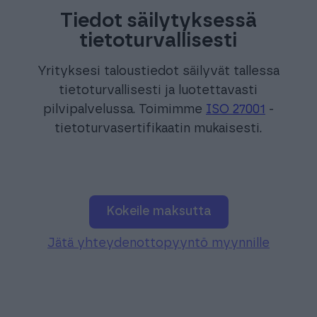
Tiedot säilytyksessä
tietoturvallisesti
Yrityksesi taloustiedot säilyvät tallessa
tietoturvallisesti ja luotettavasti
pilvipalvelussa. Toimimme
ISO 27001
-
tietoturvasertifikaatin mukaisesti.
Kokeile maksutta
Jätä yhteydenottopyyntö myynnille