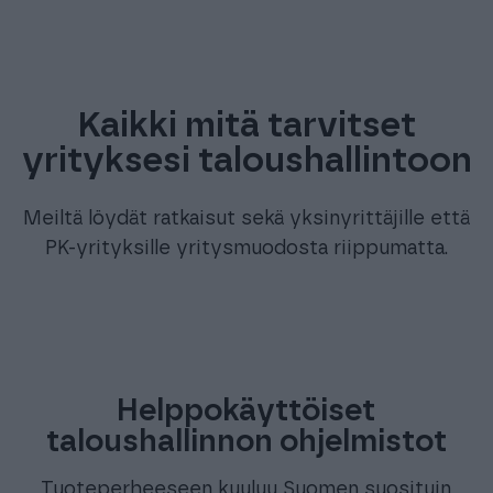
Kaikki mitä tarvitset
yrityksesi taloushallintoon
Meiltä löydät ratkaisut sekä yksinyrittäjille että
PK-yrityksille yritysmuodosta riippumatta.
Helppokäyttöiset
taloushallinnon ohjelmistot
Tuoteperheeseen kuuluu Suomen suosituin