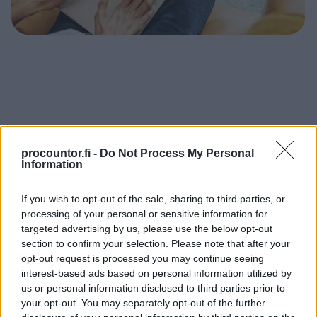
Finago Procountor Solo –
procountor.fi -
Do Not Process My Personal
Information
aikaa säästävää
taloushallintoa yrittäjälle
If you wish to opt-out of the sale, sharing to third parties, or
processing of your personal or sensitive information for
targeted advertising by us, please use the below opt-out
Yksinyrittäjälle suunniteltu ohjelmisto, jolla
section to confirm your selection. Please note that after your
hoidat yrityksesi taloushallinnon vaivattomasti.
opt-out request is processed you may continue seeing
interest-based ads based on personal information utilized by
Saat käyttöösi verkkoselaimessa toimivan ja
us or personal information disclosed to third parties prior to
your opt-out. You may separately opt-out of the further
yksinyrittäjälle suunnitellun ohjelmiston, jolla: