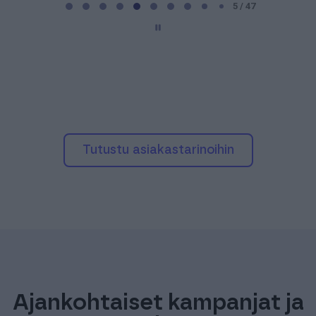
a
5 / 47
g
e
5
o
f
4
7
Tutustu asiakastarinoihin
Ajankohtaiset kampanjat ja