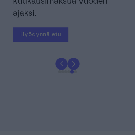
50
kuukausimaksua vuoden
sta
ajaksi.
vel
Hyödynnä etu
T