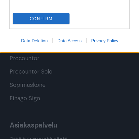
Tutustu Procountor Soloon
Kokeile Sopimuskonetta
CONFIRM
Data Deletion
Data Access
Privacy Policy
Kirjaudu ohjelmistoihin
Procountor
Procountor Solo
Sopimuskone
Finago Sign
Asiakaspalvelu