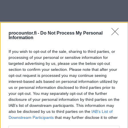
procountor.fi -
Do Not Process My Personal
Information
Sopimuskone – helpoin
tapa tehdä sopimus
If you wish to opt-out of the sale, sharing to third parties, or
luotettavilla juridisilla
processing of your personal or sensitive information for
targeted advertising by us, please use the below opt-out
sisällöillä ilman huolta
section to confirm your selection. Please note that after your
opt-out request is processed you may continue seeing
interest-based ads based on personal information utilized by
Sopimuskone on yli 10 000 yrityksen
us or personal information disclosed to third parties prior to
hyödyntämä ja se on tarkoitettu yrityshallinnon,
your opt-out. You may separately opt-out of the further
työsuhteiden ja asiakassuhteiden asiakirjojen
disclosure of your personal information by third parties on the
IAB’s list of downstream participants. This information may
laatimiseen, allekirjoittamiseen ja arkistointiin.
also be disclosed by us to third parties on the
IAB’s List of
Sopimuspohjat löytyvät suomeksi, ruotsiksi ja
Downstream Participants
that may further disclose it to other
englanniksi.
third parties.