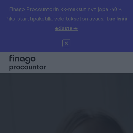
Finago Procountorin kk-maksut nyt jopa -40 %.
Etsi sivustolta
Valitse kieli
Kirjaudu
Pika-starttipaketilla veloitukseton avaus.
Lue lisää
edusta →
Suomi (FI)
Procountor
Tuotteet
Solo
Global (EN)
Kenelle
Sopimuskone
Tilitoimistoille
Finago Sign
Kokemuksia
Kampus
Hinnasto