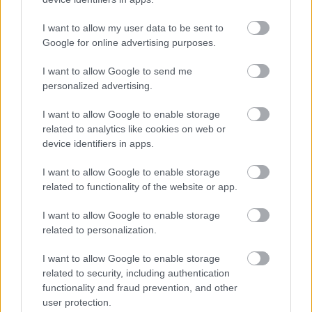
Ratkaisut
I want to allow my user data to be sent to
Google for online advertising purposes.
Procountor
I want to allow Google to send me
Procountor Solo
personalized advertising.
Sopimuskone
I want to allow Google to enable storage
related to analytics like cookies on web or
Finago Sign
device identifiers in apps.
Procountor Tallennus
I want to allow Google to enable storage
related to functionality of the website or app.
Procountor Toiminnanohjaus
I want to allow Google to enable storage
related to personalization.
Tutustu ohjelmistoihin
I want to allow Google to enable storage
related to security, including authentication
functionality and fraud prevention, and other
Tutustu Procountoriin
user protection.