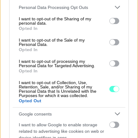
Please note that this website/app uses one or more Google
Personal Data Processing Opt Outs
Lue lisää Sopimuskoneesta
services and may gather and store information including but
not limited to your visit or usage behaviour. You may click to
I want to opt-out of the Sharing of my
personal data.
grant or deny consent to Google and its third-party tags to
Opted In
use your data for below specified purposes in below Google
consent section.
I want to opt-out of the Sale of my
Personal Data.
Opted In
I want to opt-out of processing my
Personal Data for Targeted Advertising.
Opted In
I want to opt-out of Collection, Use,
Retention, Sale, and/or Sharing of my
Personal Data that Is Unrelated with the
Purposes for which it was collected.
Opted Out
Google consents
I want to allow Google to enable storage
related to advertising like cookies on web or
device identifiers in apps.