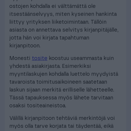
ostojen kohdalla ei välttämättä ole
itsestäänselvyys, miten kyseinen hankinta
liittyy yrityksen liiketoimintaan. Tällöin
asiasta on annettava selvitys kirjanpitäjälle,
jotta hän voi kirjata tapahtuman
kirjanpitoon.
Monesti
tosite
koostuu useammasta kuin
yhdestä asiakirjasta. Esimerkiksi
myyntilaskujen kohdalla luettelo myydyistä
tavaroista toimitusaikoineen saatetaan
laskun sijaan merkitä erilliselle lähetteelle.
Tässä tapauksessa myös lähete tarvitaan
osaksi tositeaineistoa.
Välillä kirjanpitoon tehtäviä merkintöjä voi
myös olla tarve korjata tai täydentää, eikä