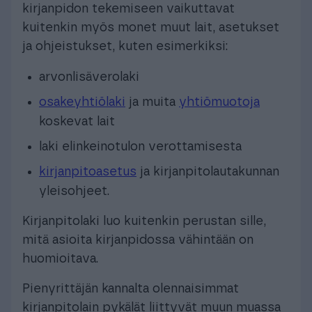
kirjanpidon tekemiseen vaikuttavat
kuitenkin myös monet muut lait, asetukset
ja ohjeistukset, kuten esimerkiksi:
arvonlisäverolaki
osakeyhtiölaki
ja muita
yhtiömuotoja
koskevat lait
laki elinkeinotulon verottamisesta
kirjanpitoasetus
ja kirjanpitolautakunnan
yleisohjeet.
Kirjanpitolaki luo kuitenkin perustan sille,
mitä asioita kirjanpidossa vähintään on
huomioitava.
Pienyrittäjän kannalta olennaisimmat
kirjanpitolain pykälät liittyvät muun muassa