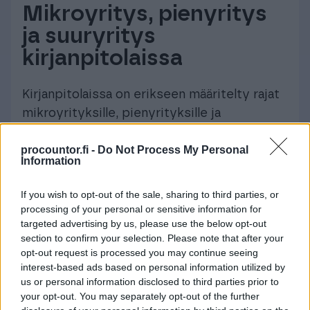
Mikroyritys, pienyritys
ja suuryritys
kirjanpitolaissa
Kirjanpitolaissa on erikseen määritelty rajat
mikroyrityksille, pienyrityksille ja
suuryrityksille. Yrityksen kokoluokkaa
procountor.fi -
Do Not Process My Personal
koskevat rajat vaikuttavat muun muassa
Information
tilinpäätösvaatimuksiin.
If you wish to opt-out of the sale, sharing to third parties, or
Suuryritysten on sisällytettävä
processing of your personal or sensitive information for
tilinpäätökseen
rahoituslaskelma
ja
targeted advertising by us, please use the below opt-out
laadittava toimintakertomus.
section to confirm your selection. Please note that after your
opt-out request is processed you may continue seeing
Mikroyrityksiksi luokiteltavilta
interest-based ads based on personal information utilized by
toiminimiyrittäjiltä puolestaan ei vaadita
us or personal information disclosed to third parties prior to
tilinpäätöstä.
your opt-out. You may separately opt-out of the further