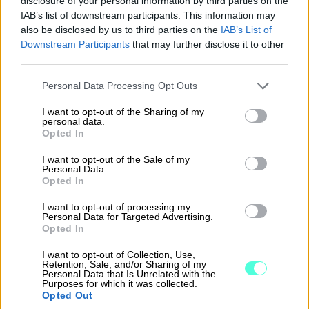
disclosure of your personal information by third parties on the
Mikroyrityksen rajat
IAB’s list of downstream participants. This information may
also be disclosed by us to third parties on the
IAB’s List of
Mikroyrityksen määritelmän täyttää
Downstream Participants
that may further disclose it to other
third parties.
kirjanpitovelvollinen, jolla sekä päättyneellä
että sitä edeltäneellä tilikaudella ylittyi
Please note that this website/app uses one or more Google
Personal Data Processing Opt Outs
services and may gather and store information including but
enintään yksi seuraavista rajapyykeistä
not limited to your visit or usage behaviour. You may click to
I want to opt-out of the Sharing of my
tilinpäätöspäivänä:
personal data.
grant or deny consent to Google and its third-party tags to
Opted In
use your data for below specified purposes in below Google
taseen loppusumma 350 000 euroa
consent section.
I want to opt-out of the Sale of my
Personal Data.
liikevaihto 700 000 euroa
Opted In
palveluksessa keskimäärin 10 henkilöä
I want to opt-out of processing my
tilikauden aikana.
Personal Data for Targeted Advertising.
Opted In
Pienyrityksen rajat
I want to opt-out of Collection, Use,
Retention, Sale, and/or Sharing of my
Personal Data that Is Unrelated with the
Pienyrityksen määritelmän täyttyminen
Purposes for which it was collected.
puolestaan edellyttää, että enintään yksi
Opted Out