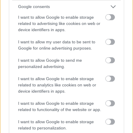
seuraavista rajoista ylittyi päättyneellä ja
Google consents
sitä edeltäneellä tilikaudella:
I want to allow Google to enable storage
taseen loppusumma 6 miljoonaa euroa
related to advertising like cookies on web or
device identifiers in apps.
liikevaihto 12 miljoonaa euroa
I want to allow my user data to be sent to
palveluksessa keskimäärin 50 henkilöä
Google for online advertising purposes.
tilikauden aikana.
I want to allow Google to send me
Suuryrityksen rajat
personalized advertising.
Suuryritykseksi luokitellaan sellainen
I want to allow Google to enable storage
related to analytics like cookies on web or
kirjanpitovelvollinen, jonka päättyneellä ja
device identifiers in apps.
sitä edeltäneellä tilikaudella ylittyi vähintään
kaksi seuraavista arvoista:
I want to allow Google to enable storage
related to functionality of the website or app.
taseen loppusumma 20 miljoonaa euroa
I want to allow Google to enable storage
liikevaihto 40 miljoonaa euroa
related to personalization.