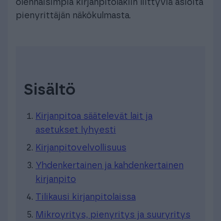
olennaisimpia kirjanpitolakiin liittyviä asioita
pienyrittäjän näkökulmasta.
Sisältö
Kirjanpitoa säätelevät lait ja
asetukset lyhyesti
Kirjanpitovelvollisuus
Yhdenkertainen ja kahdenkertainen
kirjanpito
Tilikausi kirjanpitolaissa
Mikroyritys, pienyritys ja suuryritys