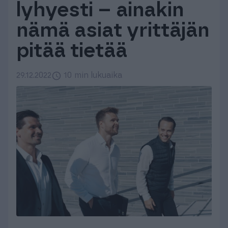
lyhyesti – ainakin
Tuki & Koulutus
nämä asiat yrittäjän
Meistä & Ajankohtaista
pitää tietää
29.12.2022
10 min lukuaika
Tilaa Procountor
Kokeile maksutta
Kirjaudu