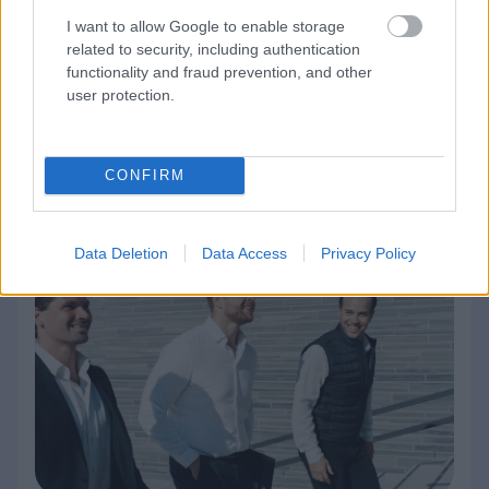
palveluksessa keskimäärin 250 henkilöä
I want to allow Google to enable storage
tilikauden aikana.
related to security, including authentication
functionality and fraud prevention, and other
user protection.
Kirjanpitolaki:
liiketapahtumien
kirjaaminen
CONFIRM
Data Deletion
Data Access
Privacy Policy