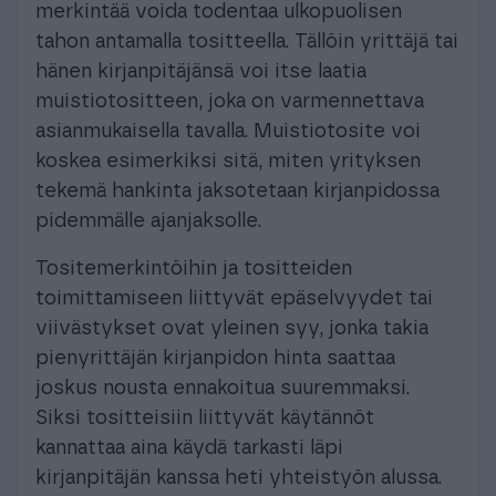
merkintää voida todentaa ulkopuolisen
tahon antamalla tositteella. Tällöin yrittäjä tai
hänen kirjanpitäjänsä voi itse laatia
muistiotositteen, joka on varmennettava
asianmukaisella tavalla. Muistiotosite voi
koskea esimerkiksi sitä, miten yrityksen
tekemä hankinta jaksotetaan kirjanpidossa
pidemmälle ajanjaksolle.
Tositemerkintöihin ja tositteiden
toimittamiseen liittyvät epäselvyydet tai
viivästykset ovat yleinen syy, jonka takia
pienyrittäjän kirjanpidon hinta saattaa
joskus nousta ennakoitua suuremmaksi.
Siksi tositteisiin liittyvät käytännöt
kannattaa aina käydä tarkasti läpi
kirjanpitäjän kanssa heti yhteistyön alussa.