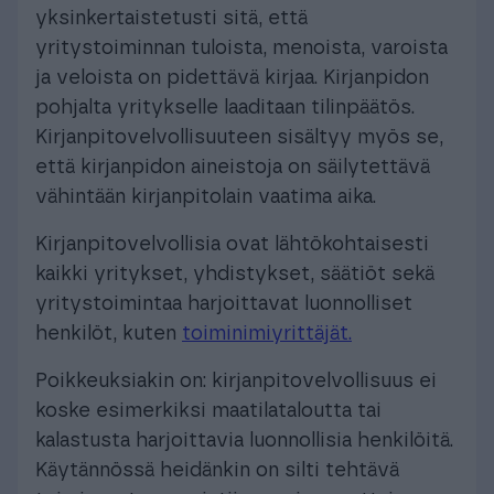
yksinkertaistetusti sitä, että
yritystoiminnan tuloista, menoista, varoista
ja veloista on pidettävä kirjaa. Kirjanpidon
pohjalta yritykselle laaditaan tilinpäätös.
Kirjanpitovelvollisuuteen sisältyy myös se,
että kirjanpidon aineistoja on säilytettävä
vähintään kirjanpitolain vaatima aika.
Kirjanpitovelvollisia ovat lähtökohtaisesti
kaikki yritykset, yhdistykset, säätiöt sekä
yritystoimintaa harjoittavat luonnolliset
henkilöt, kuten
toiminimiyrittäjät.
Poikkeuksiakin on: kirjanpitovelvollisuus ei
koske esimerkiksi maatilataloutta tai
kalastusta harjoittavia luonnollisia henkilöitä.
Käytännössä heidänkin on silti tehtävä