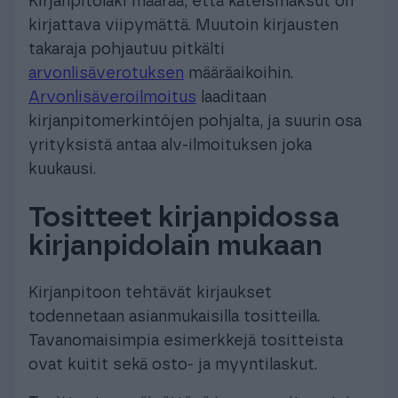
Kirjanpitolaki määrää, että käteismaksut on
kirjattava viipymättä. Muutoin kirjausten
takaraja pohjautuu pitkälti
arvonlisäverotuksen
määräaikoihin.
Arvonlisäveroilmoitus
laaditaan
kirjanpitomerkintöjen pohjalta, ja suurin osa
yrityksistä antaa alv-ilmoituksen joka
kuukausi.
Tositteet kirjanpidossa
kirjanpidolain mukaan
Kirjanpitoon tehtävät kirjaukset
todennetaan asianmukaisilla tositteilla.
Tavanomaisimpia esimerkkejä tositteista
ovat kuitit sekä osto- ja myyntilaskut.