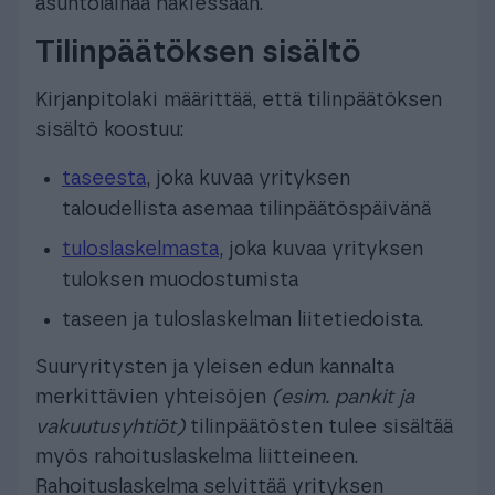
asuntolainaa hakiessaan.
Tilinpäätöksen sisältö
Kirjanpitolaki määrittää, että tilinpäätöksen
sisältö koostuu:
taseesta
, joka kuvaa yrityksen
taloudellista asemaa tilinpäätöspäivänä
tuloslaskelmasta
, joka kuvaa yrityksen
tuloksen muodostumista
taseen ja tuloslaskelman liitetiedoista.
Suuryritysten ja yleisen edun kannalta
merkittävien yhteisöjen
(esim. pankit ja
vakuutusyhtiöt)
tilinpäätösten tulee sisältää
myös rahoituslaskelma liitteineen.
Rahoituslaskelma selvittää yrityksen