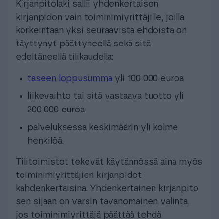
Kirjanpitolaki sallii yhdenkertaisen
kirjanpidon vain toiminimiyrittäjille, joilla
korkeintaan yksi seuraavista ehdoista on
täyttynyt päättyneellä sekä sitä
edeltäneellä tilikaudella:
taseen loppusumma
yli 100 000 euroa
liikevaihto tai sitä vastaava tuotto yli
200 000 euroa
palveluksessa keskimäärin yli kolme
henkilöä.
Tilitoimistot tekevät käytännössä aina myös
toiminimiyrittäjien kirjanpidot
kahdenkertaisina. Yhdenkertainen kirjanpito
sen sijaan on varsin tavanomainen valinta,
jos toiminimiyrittäjä päättää tehdä