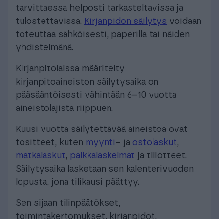
tarvittaessa helposti tarkasteltavissa ja
tulostettavissa.
Kirjanpidon säilytys
voidaan
toteuttaa sähköisesti, paperilla tai näiden
yhdistelmänä.
Kirjanpitolaissa määritelty
kirjanpitoaineiston säilytysaika on
pääsääntöisesti vähintään 6–10 vuotta
aineistolajista riippuen.
Kuusi vuotta säilytettävää aineistoa ovat
tositteet, kuten
myynti
– ja
ostolaskut
,
matkalaskut
,
palkkalaskelmat
ja tiliotteet.
Säilytysaika lasketaan sen kalenterivuoden
lopusta, jona tilikausi päättyy.
Sen sijaan tilinpäätökset,
toimintakertomukset, kirjanpidot,