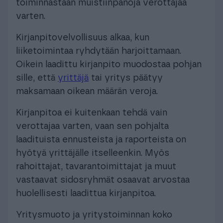
toiminnastaan muistiinpanoja verottajaa
varten.
Kirjanpitovelvollisuus alkaa, kun
liiketoimintaa ryhdytään harjoittamaan.
Oikein laadittu kirjanpito muodostaa pohjan
sille, että
yrittäjä
tai yritys päätyy
maksamaan oikean määrän veroja.
Kirjanpitoa ei kuitenkaan tehdä vain
verottajaa varten, vaan sen pohjalta
laadituista ennusteista ja raporteista on
hyötyä yrittäjälle itselleenkin. Myös
rahoittajat, tavarantoimittajat ja muut
vastaavat sidosryhmät osaavat arvostaa
huolellisesti laadittua kirjanpitoa.
Yritysmuoto ja yritystoiminnan koko