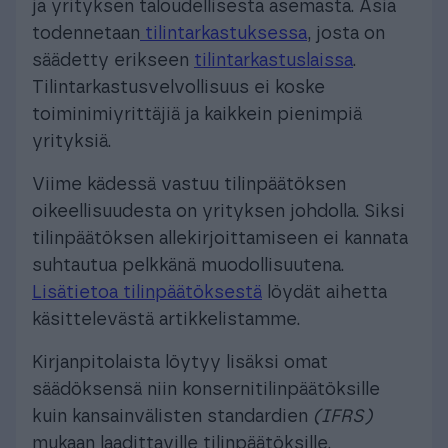
ja yrityksen taloudellisesta asemasta. Asia
todennetaan
tilintarkastuksessa
, josta on
säädetty erikseen
tilintarkastuslaissa
.
Tilintarkastusvelvollisuus ei koske
toiminimiyrittäjiä ja kaikkein pienimpiä
yrityksiä.
Viime kädessä vastuu tilinpäätöksen
oikeellisuudesta on yrityksen johdolla. Siksi
tilinpäätöksen allekirjoittamiseen ei kannata
suhtautua pelkkänä muodollisuutena.
Lisätietoa tilinpäätöksestä
löydät aihetta
käsittelevästä artikkelistamme.
Kirjanpitolaista löytyy lisäksi omat
säädöksensä niin konsernitilinpäätöksille
kuin kansainvälisten standardien
(IFRS)
mukaan laadittaville tilinpäätöksille.