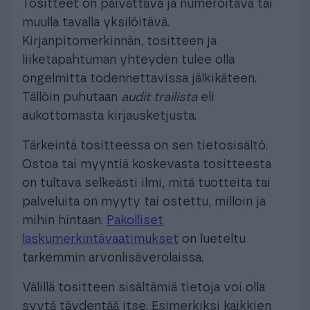
Tositteet on päivättävä ja numeroitava tai
muulla tavalla yksilöitävä.
Kirjanpitomerkinnän, tositteen ja
liiketapahtuman yhteyden tulee olla
ongelmitta todennettavissa jälkikäteen.
Tällöin puhutaan
audit trailista
eli
aukottomasta kirjausketjusta.
Tärkeintä tositteessa on sen tietosisältö.
Ostoa tai myyntiä koskevasta tositteesta
on tultava selkeästi ilmi, mitä tuotteita tai
palveluita on myyty tai ostettu, milloin ja
mihin hintaan.
Pakolliset
laskumerkintävaatimukset
on lueteltu
tarkemmin arvonlisäverolaissa.
Välillä tositteen sisältämiä tietoja voi olla
syytä täydentää itse. Esimerkiksi kaikkien