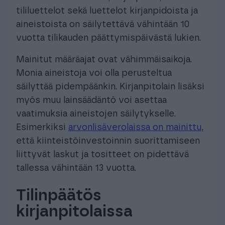
tililuettelot sekä luettelot kirjanpidoista ja
aineistoista on säilytettävä vähintään 10
vuotta tilikauden päättymispäivästä lukien.
Mainitut määräajat ovat vähimmäisaikoja.
Monia aineistoja voi olla perusteltua
säilyttää pidempäänkin. Kirjanpitolain lisäksi
myös muu lainsäädäntö voi asettaa
vaatimuksia aineistojen säilytykselle.
Esimerkiksi
arvonlisäverolaissa on mainittu
,
että kiinteistöinvestoinnin suorittamiseen
liittyvät laskut ja tositteet on pidettävä
tallessa vähintään 13 vuotta.
Tilinpäätös
kirjanpitolaissa