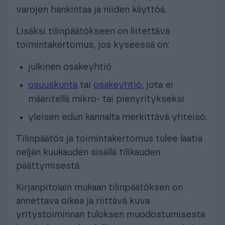
varojen hankintaa ja niiden käyttöä.
Lisäksi tilinpäätökseen on liitettävä
toimintakertomus, jos kyseessä on:
julkinen osakeyhtiö
osuuskunta
tai
osakeyhtiö
, jota ei
määritellä mikro- tai pienyritykseksi
yleisen edun kannalta merkittävä yhteisö.
Tilinpäätös ja toimintakertomus tulee laatia
neljän kuukauden sisällä tilikauden
päättymisestä.
Kirjanpitolain mukaan tilinpäätöksen on
annettava oikea ja riittävä kuva
yritystoiminnan tuloksen muodostumisesta