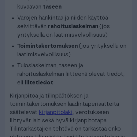
kuvaavan
taseen
Varojen hankintaa ja niiden käyttöä
selvittävän
rahoituslaskelman
(jos
yrityksellä on laatimisvelvollisuus)
Toimintakertomuksen
(jos yrityksellä on
laatimisvelvollisuus)
Tuloslaskelman, taseen ja
rahoituslaskelman liitteenä olevat tiedot,
eli
liitetiedot
Kirjanpitoa ja tilinpäätöksen ja
toimintakertomuksen laadintaperiaatteita
säätelevät
kirjanpitolaki
, verotukseen
liittyvät lait sekä hyvä kirjanpitotapa.
Tilintarkastajien tehtävä on tarkastaa onko