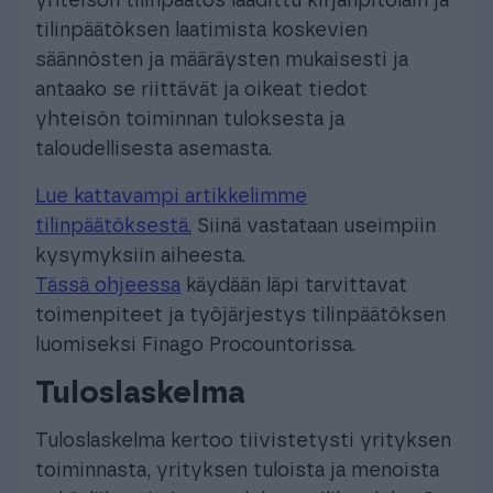
yhteisön tilinpäätös laadittu kirjanpitolain ja
tilinpäätöksen laatimista koskevien
säännösten ja määräysten mukaisesti ja
antaako se riittävät ja oikeat tiedot
yhteisön toiminnan tuloksesta ja
taloudellisesta asemasta.
Lue kattavampi artikkelimme
tilinpäätöksestä.
Siinä vastataan useimpiin
kysymyksiin aiheesta.
Tässä ohjeessa
käydään läpi tarvittavat
toimenpiteet ja työjärjestys tilinpäätöksen
luomiseksi Finago Procountorissa.
Tuloslaskelma
Tuloslaskelma kertoo tiivistetysti yrityksen
toiminnasta, yrityksen tuloista ja menoista