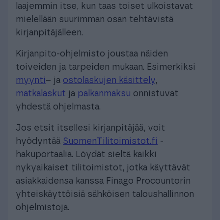
laajemmin itse, kun taas toiset ulkoistavat
mielellään suurimman osan tehtävistä
kirjanpitäjälleen.
Kirjanpito-ohjelmisto joustaa näiden
toiveiden ja tarpeiden mukaan. Esimerkiksi
myynti
– ja
ostolaskujen käsittely
,
matkalaskut
ja
palkanmaksu
onnistuvat
yhdestä ohjelmasta.
Jos etsit itsellesi kirjanpitäjää, voit
hyödyntää
SuomenTilitoimistot.fi
-
hakuportaalia. Löydät sieltä kaikki
nykyaikaiset tilitoimistot, jotka käyttävät
asiakkaidensa kanssa Finago Procountorin
yhteiskäyttöisiä sähköisen taloushallinnon
ohjelmistoja.