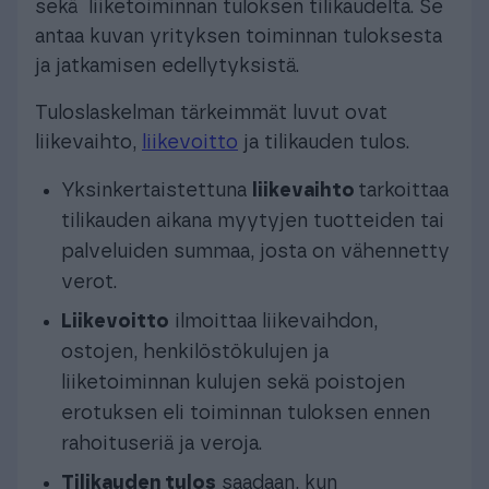
sekä liiketoiminnan tuloksen tilikaudelta. Se
antaa kuvan yrityksen toiminnan tuloksesta
ja jatkamisen edellytyksistä.
Tuloslaskelman tärkeimmät luvut ovat
liikevaihto,
liikevoitto
ja tilikauden tulos.
Yksinkertaistettuna
liikevaihto
tarkoittaa
tilikauden aikana myytyjen tuotteiden tai
palveluiden summaa, josta on vähennetty
verot.
Liikevoitto
ilmoittaa liikevaihdon,
ostojen, henkilöstökulujen ja
liiketoiminnan kulujen sekä poistojen
erotuksen eli toiminnan tuloksen ennen
rahoituseriä ja veroja.
Tilikauden tulos
saadaan, kun