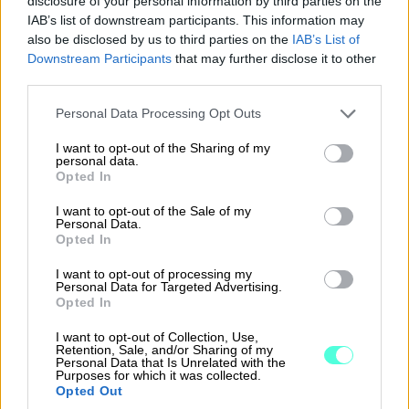
disclosure of your personal information by third parties on the
Matkakustannukset todistetaan kuiteilla
IAB’s list of downstream participants. This information may
matkalipuista, ruokailuista, majoituksesta
also be disclosed by us to third parties on the
IAB’s List of
sekä muista työmatkaan liittyneistä kuluista.
Downstream Participants
that may further disclose it to other
third parties.
Matkan aikana kertyneet olennaiset
tositteet tulisi siis kerätä talteen tai kuvata.
Please note that this website/app uses one or more Google
Personal Data Processing Opt Outs
services and may gather and store information including but
Matkalaskulle ei olemassa tarkkaa ja ennalta
not limited to your visit or usage behaviour. You may click to
I want to opt-out of the Sharing of my
personal data.
grant or deny consent to Google and its third-party tags to
määriteltyä muotoa, vaan käytännöt
Opted In
use your data for below specified purposes in below Google
vaihtelevat.
consent section.
I want to opt-out of the Sale of my
Personal Data.
Lähtökohtaisesti matka- ja kululaskusta
Opted In
pitäisi löytyä seuraavat tiedot:
I want to opt-out of processing my
Personal Data for Targeted Advertising.
Kuka matkusti, mistä syystä ja milloin?
Opted In
Minne matkustit ja kauanko se kesti?
I want to opt-out of Collection, Use,
Retention, Sale, and/or Sharing of my
Millä kulkuneuvolla matkaa taitettiin?
Personal Data that Is Unrelated with the
Purposes for which it was collected.
Opted Out
Oliko kyydissä muita henkilöitä