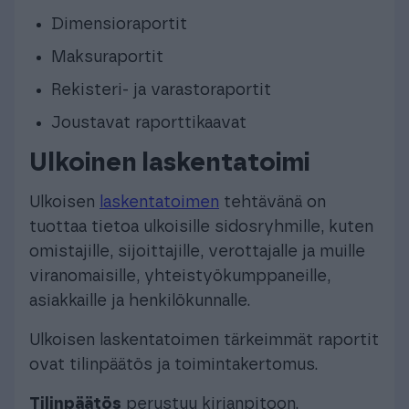
Dimensioraportit
Maksuraportit
Rekisteri- ja varastoraportit
Joustavat raporttikaavat
Ulkoinen laskentatoimi
Ulkoisen
laskentatoimen
tehtävänä on
tuottaa tietoa ulkoisille sidosryhmille, kuten
omistajille, sijoittajille, verottajalle ja muille
viranomaisille, yhteistyökumppaneille,
asiakkaille ja henkilökunnalle.
Ulkoisen laskentatoimen tärkeimmät raportit
ovat tilinpäätös ja toimintakertomus.
Tilinpäätös
perustuu kirjanpitoon.