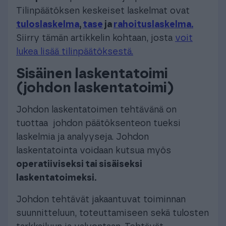
Tilinpäätöksen keskeiset laskelmat ovat
tuloslaskelma
,
tase
ja
rahoituslaskelma.
Siirry tämän artikkelin kohtaan, josta
voit
lukea lisää tilinpäätöksestä.
Sisäinen laskentatoimi
(johdon laskentatoimi)
Johdon laskentatoimen tehtävänä on
tuottaa johdon päätöksenteon tueksi
laskelmia ja analyyseja. Johdon
laskentatointa voidaan kutsua myös
operatiiviseksi tai sisäiseksi
laskentatoimeksi.
Johdon tehtävät jakaantuvat toiminnan
suunnitteluun, toteuttamiseen sekä tulosten