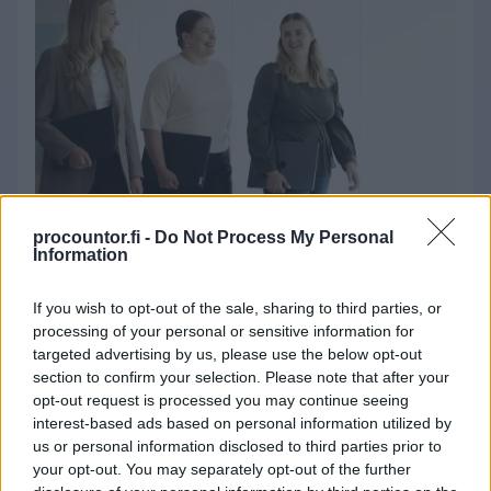
procountor.fi -
Do Not Process My Personal
Information
Matkalaskulla
työntekijä perii
työnantajaltaan työ- tai virkamatkasta
If you wish to opt-out of the sale, sharing to third parties, or
aiheutuneita henkilökohtaisia kuluja itselleen
processing of your personal or sensitive information for
takaisinmaksettaviksi.
targeted advertising by us, please use the below opt-out
section to confirm your selection. Please note that after your
Matkalaskujärjestelmää voidaan käyttää
opt-out request is processed you may continue seeing
myös kululaskujen eli ns. pienhankintojen
interest-based ads based on personal information utilized by
us or personal information disclosed to third parties prior to
käsittelyyn.
your opt-out. You may separately opt-out of the further