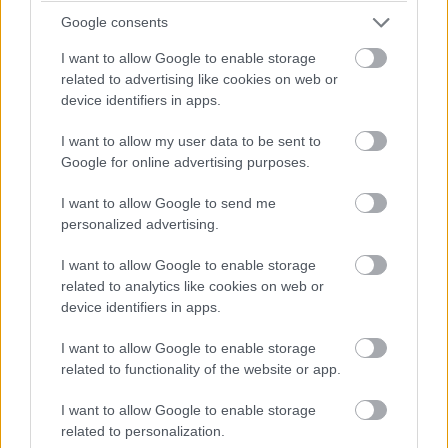
työasioissa?
Google consents
Kuittien
kuvaus, matkalaskun tekeminen ja
I want to allow Google to enable storage
related to advertising like cookies on web or
siirtäminen kirjanpitoon on helpointa siihen
device identifiers in apps.
suunnitellulla ohjelmistolla, kuten
Finago
eTaskulla
tai
Finago Procountorin mobiililla
.
I want to allow my user data to be sent to
Google for online advertising purposes.
Palkanlaskenta
I want to allow Google to send me
personalized advertising.
I want to allow Google to enable storage
related to analytics like cookies on web or
device identifiers in apps.
I want to allow Google to enable storage
related to functionality of the website or app.
I want to allow Google to enable storage
related to personalization.