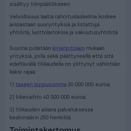
sisältyy tilinpäätökseen.
Velvollisuus laatia rahoituslaskelma koskee
ainoastaan suuryrityksiä ja listattuja
yhtiöitä, luottolaitoksia ja vakuutusyhtiöitä.
Suurina pidetään
kirjanpitolain
mukaan
yrityksiä, joilla sekä päättyneellä että sitä
edeltävällä tilikaudella on ylittynyt vähintään
kaksi rajaa:
1)
taseen loppusumma
20 000 000 euroa;
2) liikevaihto 40 000 000 euroa;
3) tilikauden aikana palveluksessa
keskimäärin 250 henkilöä
Toimintakertomus