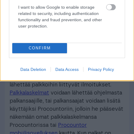
I want to allow Google to enable storage
related to security, including authentication
Palkanlaskennan
vaiheet ovat
functionality and fraud prevention, and other
palkkatapahtumien käsittely, maksatus,
user protection.
raportointi ja arkistointi.
Moderni
palkanlaskenta perustuu toimiviin sähköisiin
prosesseihin.
CONFIRM
Finago Procountoriin sisältyy palkkaosio,
jossa voidaan ylläpitää henkilö- ja
Data Deletion
Data Access
Privacy Policy
palkkatietoja, laskea ja maksaa palkkoja sekä
lähettää palkkoihin liittyvät ilmoitukset.
Palkkalaskelmat
voidaan lähettää ohjelmasta
palkansaajille, tai palkansaajat voidaan lisätä
käyttäjiksi Procountoriin, jolloin he pääsevät
näkemään omat palkkalaskelmansa
Procountorissa tai
Procountor
mobiilisovelluksen
kautta. Kun palkat on