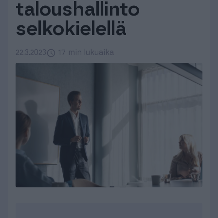
taloushallinto
Tuki & Koulutus
selkokielellä
Meistä & Ajankohtaista
22.3.2023
17 min lukuaika
Tilaa Procountor
Kokeile maksutta
Kirjaudu