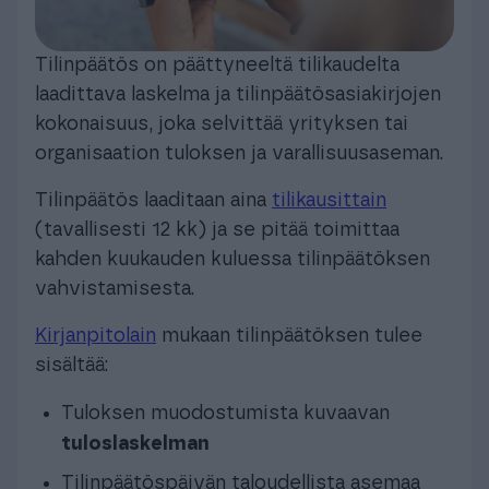
Tilinpäätös on päättyneeltä tilikaudelta
laadittava laskelma ja tilinpäätösasiakirjojen
kokonaisuus, joka selvittää yrityksen tai
organisaation tuloksen ja varallisuusaseman.
Tilinpäätös laaditaan aina
tilikausittain
(tavallisesti 12 kk) ja se pitää toimittaa
kahden kuukauden kuluessa tilinpäätöksen
vahvistamisesta.
Kirjanpitolain
mukaan tilinpäätöksen tulee
sisältää:
Tuloksen muodostumista kuvaavan
tuloslaskelman
Tilinpäätöspäivän taloudellista asemaa