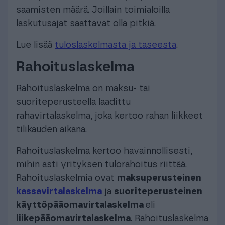
saamisten määrä. Joillain toimialoilla
laskutusajat saattavat olla pitkiä.
Lue lisää
tuloslaskelmasta ja taseesta
.
Rahoituslaskelma
Rahoituslaskelma on maksu- tai
suoriteperusteella laadittu
rahavirtalaskelma, joka kertoo rahan liikkeet
tilikauden aikana.
Rahoituslaskelma kertoo havainnollisesti,
mihin asti yrityksen tulorahoitus riittää.
Rahoituslaskelmia ovat
maksuperusteinen
kassavirtalaskelma
ja
suoriteperusteinen
käyttöpääomavirtalaskelma
eli
liikepääomavirtalaskelma
. Rahoituslaskelma