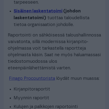
tarpeeseen.
Sisäinen laskentatoimi
(johdon
laskentatoimi)
tuottaa taloudellista
tietoa organisaation johdolle.
Raportointi on sähköisessä taloushallinnossa
vaivatonta, sillä modernissa kirjanpito-
ohjelmassa voit tarkastella raportteja
ohjelmasta käsin. Saat ne myös haluamassasi
tiedostomuodossa ulos
eteenpäinlähettämistä varten.
Finago Procountorista
löydät muun muassa:
Kirjanpitoraportit
Myynnin raportit
Kulujen ja palkkojen raportointi