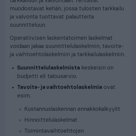
tarkkailuun ja valvontaan. Tehtävät
muodostavat kehän, jossa tulosten tarkkailu
ja valvonta tuottavat palautteita
suunnitteluun.
Operatiivisen laskentatoimen laskelmat
voidaan jakaa suunnittelulaskelmiin, tavoite-
ja vaihtoehtolaskelmiin ja tarkkailulaskelmiin.
Suunnittelulaskelmista
keskeisin on
budjetti eli talousarvio.
Tavoite- ja vaihtoehtolaskelmia
ovat
esim.
Kustannuslaskennan ennakkokalkyylit
Hinnoittelulaskelmat
Toimintavaihtoehtojen