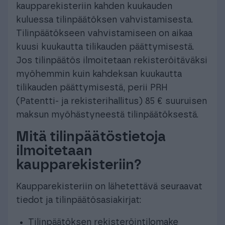
kaupparekisteriin kahden kuukauden
kuluessa tilinpäätöksen vahvistamisesta.
Tilinpäätökseen vahvistamiseen on aikaa
kuusi kuukautta tilikauden päättymisestä.
Jos tilinpäätös ilmoitetaan rekisteröitäväksi
myöhemmin kuin kahdeksan kuukautta
tilikauden päättymisestä, perii PRH
(Patentti- ja rekisterihallitus) 85 € suuruisen
maksun myöhästyneestä tilinpäätöksestä.
Mitä tilinpäätöstietoja
ilmoitetaan
kaupparekisteriin?
Kaupparekisteriin on lähetettävä seuraavat
tiedot ja tilinpäätösasiakirjat:
Tilinpäätöksen rekisteröintilomake