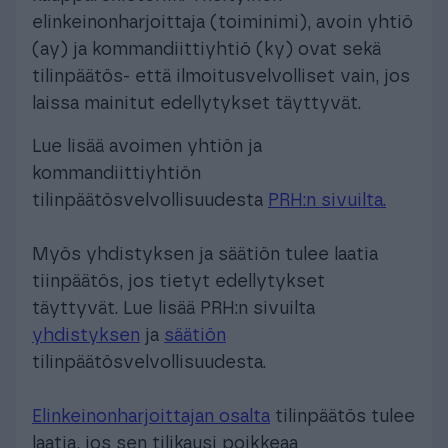
elinkeinonharjoittaja (toiminimi), avoin yhtiö
(ay) ja kommandiittiyhtiö (ky) ovat sekä
tilinpäätös- että ilmoitusvelvolliset vain, jos
laissa mainitut edellytykset täyttyvät.
Lue lisää avoimen yhtiön ja
kommandiittiyhtiön
tilinpäätösvelvollisuudesta
PRH:n sivuilta.
Myös yhdistyksen ja säätiön tulee laatia
tiinpäätös, jos tietyt edellytykset
täyttyvät. Lue lisää PRH:n sivuilta
yhdistyksen
ja
säätiön
tilinpäätösvelvollisuudesta.
Elinkeinonharjoittajan osalta
tilinpäätös tulee
laatia, jos sen tilikausi poikkeaa