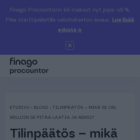
Finago Procountorin kk-maksut nyt jopa -40 %.
Etsi sivustolta
Valitse kieli
Kirjaudu
Pika-starttipaketilla veloitukseton avaus.
Lue lisää
edusta →
Suomi (FI)
Procountor
Tuotteet
Solo
Global (EN)
Kenelle
Sopimuskone
Tilitoimistoille
Finago Sign
Kokemuksia
ETUSIVU
›
BLOGI
›
TILINPÄÄTÖS – MIKÄ SE ON,
MILLOIN SE PITÄÄ LAATIA JA MIKSI?
Kampus
Hinnasto
Tilinpäätös – mikä