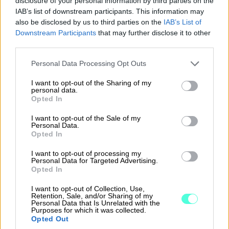
disclosure of your personal information by third parties on the
pitävän liikkeen- ja ammatinharjoittajan
IAB’s list of downstream participants. This information may
also be disclosed by us to third parties on the
IAB’s List of
tilikausi on kuitenkin aina kalenterivuosi.
Downstream Participants
that may further disclose it to other
Tilinpäätökseen laatimiseen on aikaa 4
third parties.
kuukautta tilikauden päättymisestä.
Please note that this website/app uses one or more Google
Personal Data Processing Opt Outs
Mikä on tilinpäätöksen
services and may gather and store information including but
not limited to your visit or usage behaviour. You may click to
I want to opt-out of the Sharing of my
aikaraja?
personal data.
grant or deny consent to Google and its third-party tags to
Opted In
use your data for below specified purposes in below Google
Osakeyhtiön tilinpäätös on laadittava
consent section.
I want to opt-out of the Sale of my
valmiiksi neljän kuukauden kuluessa
Personal Data.
Opted In
tilikauden päättymisestä. Tämän jälkeen
tilinpäätös tulee vielä vahvistaa viimeistään
I want to opt-out of processing my
Personal Data for Targeted Advertising.
puoli vuotta tilikauden päättymisen jälkeen
Opted In
– käytännössä vahvistaminen tarkoittaa,
I want to opt-out of Collection, Use,
että tilinpäätös hyväksytään osakeyhtiön
Retention, Sale, and/or Sharing of my
Personal Data that Is Unrelated with the
yhtiökokouksessa.
Purposes for which it was collected.
Opted Out