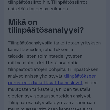
tilinpäätössiirtoihin. Tilinpäätössiirrot
esitetään taseessa erikseen.
Mikä on
tilinpäätösanalyysi?
Tilinpäätösanalyysilla tarkoitetaan yrityksen
kannattavuuden, rahoituksen ja
taloudellisten toimintaedellytysten
mittaamista ja kriittistä arviointia
tilinpäätöstietojen pohjalta. Tilinpäätöksen
analysoinnissa yhdistyvät
tilinpäätökseen
perusteella laskettavat tunnusluvut
, niiden
muutosten tarkastelu ja niiden taustalla
olevien syy-seuraussuhteiden analyysi.
Tilinpäätösanalyysilla pyritään arvioimaan
muun muassa yrityksen kannattavauutta,