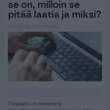
se on, milloin se
Tuki & Koulutus
pitää laatia ja miksi?
Meistä & Ajankohtaista
30.10.2025
9 min lukuaika
Tilaa Procountor
Kokeile maksutta
Kirjaudu
Tilinpäätös on laskelma ja