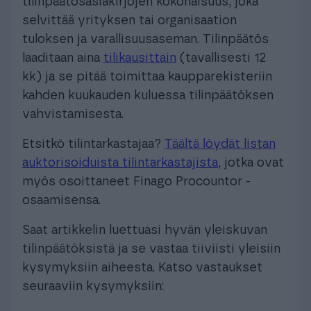
tilinpäätösasiakirjojen kokonaisuus, joka
selvittää yrityksen tai organisaation
tuloksen ja varallisuusaseman. Tilinpäätös
laaditaan aina
tilikausittain
(tavallisesti 12
kk) ja se pitää toimittaa kaupparekisteriin
kahden kuukauden kuluessa tilinpäätöksen
vahvistamisesta.
Etsitkö tilintarkastajaa?
Täältä löydät listan
auktorisoiduista tilintarkastajista
, jotka ovat
myös osoittaneet Finago Procountor -
osaamisensa.
Saat artikkelin luettuasi hyvän yleiskuvan
tilinpäätöksistä ja se vastaa tiiviisti yleisiin
kysymyksiin aiheesta. Katso vastaukset
seuraaviin kysymyksiin: