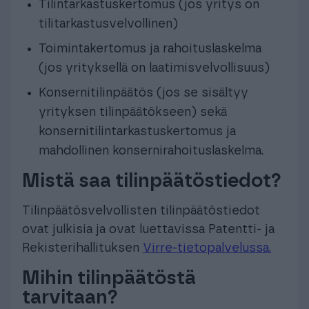
Tilintarkastuskertomus (jos yritys on
tilitarkastusvelvollinen)
Toimintakertomus ja rahoituslaskelma
(jos yrityksellä on laatimisvelvollisuus)
Konsernitilinpäätös (jos se sisältyy
yrityksen tilinpäätökseen) sekä
konsernitilintarkastuskertomus ja
mahdollinen konsernirahoituslaskelma.
Mistä saa tilinpäätöstiedot?
Tilinpäätösvelvollisten tilinpäätöstiedot
ovat julkisia ja ovat luettavissa Patentti- ja
Rekisterihallituksen
Virre-tietopalvelussa.
Mihin tilinpäätöstä
tarvitaan?