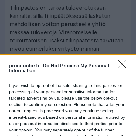
Tilinpäätös on tärkeä tuloverotuksen
kannalta, sillä tilinpäätöksessä lasketun
mahdollisen voiton perusteella yhtiö
maksaa tuloveroja. Viranomaiselle
toimittamisen lisäksi tilinpäätöstä tarvitaan
myös esimerkiksi yritystoiminnan
sopimuksia, luoton ja rahoituksen
hakemuksia ja elinkeinolupia varten.
procountor.fi -
Do Not Process My Personal
Information
Milloin tilinpäätös tehdään?
If you wish to opt-out of the sale, sharing to third parties, or
processing of your personal or sensitive information for
Tilinpäätös laaditaan aina tilikausittain
targeted advertising by us, please use the below opt-out
(tavallisesti 12 kk). Kun yritystoiminta
section to confirm your selection. Please note that after your
aloitetaan, kahdenkertaisen kirjanpidon
opt-out request is processed you may continue seeing
pitäjällä tilikauden pituus voi olla pidempi tai
interest-based ads based on personal information utilized by
us or personal information disclosed to third parties prior to
lyhyempi kuin 12 kk, kuitenkin enintään 18
your opt-out. You may separately opt-out of the further
kuukautta. Yhdenkertaista kirjanpitoa