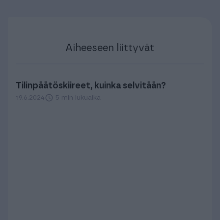
Aiheeseen liittyvät
Tilinpäätöskiireet, kuinka selvitään?
19.6.2024
5 min lukuaika