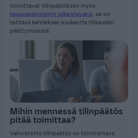
toimittavat tilinpäätöksen myös
kaupparekisteriin julkaistavaksi
, se on
tehtävä kahdeksan kuukautta tilikauden
päättymisestä.
Mihin mennessä tilinpäätös
pitää toimittaa?
Vahvistettu tilinpäätös on toimitettava