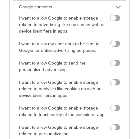
Google consents
I want to allow Google to enable storage
related to advertising like cookies on web or
device identifiers in apps.
I want to allow my user data to be sent to
Google for online advertising purposes.
I want to allow Google to send me
Mitä jos tilinpäätös on
personalized advertising.
myöhässä?
I want to allow Google to enable storage
Aikarajasta myöhästyminen nostaa
related to analytics like cookies on web or
device identifiers in apps.
käsittelymaksun 85 euroon. Muutoin
tilinpäätösilmoituksen hinta on maksuton.
I want to allow Google to enable storage
related to functionality of the website or app.
Patentti- ja rekisterihallitus voi poistaa
I want to allow Google to enable storage
kaupparekisteristä osakeyhtiön, joka ei
related to personalization.