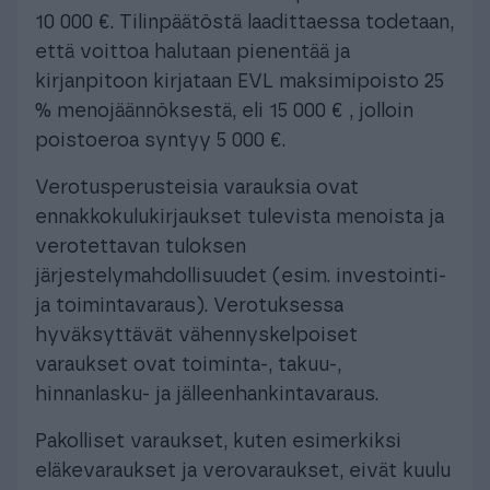
10 000 €. Tilinpäätöstä laadittaessa todetaan,
että voittoa halutaan pienentää ja
kirjanpitoon kirjataan EVL maksimipoisto 25
% menojäännöksestä, eli 15 000 € , jolloin
poistoeroa syntyy 5 000 €.
Verotusperusteisia varauksia ovat
ennakkokulukirjaukset tulevista menoista ja
verotettavan tuloksen
järjestelymahdollisuudet (esim. investointi-
ja toimintavaraus). Verotuksessa
hyväksyttävät vähennyskelpoiset
varaukset ovat toiminta-, takuu-,
hinnanlasku- ja jälleenhankintavaraus.
Pakolliset varaukset, kuten esimerkiksi
eläkevaraukset ja verovaraukset, eivät kuulu