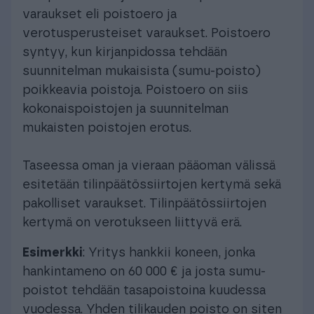
varaukset eli poistoero ja
verotusperusteiset varaukset. Poistoero
syntyy, kun kirjanpidossa tehdään
suunnitelman mukaisista (sumu-poisto)
poikkeavia poistoja. Poistoero on siis
kokonaispoistojen ja suunnitelman
mukaisten poistojen erotus.
Taseessa oman ja vieraan pääoman välissä
esitetään tilinpäätössiirtojen kertymä sekä
pakolliset varaukset. Tilinpäätössiirtojen
kertymä on verotukseen liittyvä erä.
Esimerkki
: Yritys hankkii koneen, jonka
hankintameno on 60 000 € ja josta sumu-
poistot tehdään tasapoistoina kuudessa
vuodessa. Yhden tilikauden poisto on siten