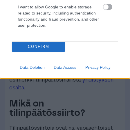
kehotuksista huolimatta ole toimittanut
I want to allow Google to enable storage
tilinpäätösasiakirjoja vuoden sisällä
related to security, including authentication
tilikauden päättymisestä.
functionality and fraud prevention, and other
user protection.
Lisätietoa toiminimen ja osakeyhtiöiden
tilinpäätöksestä
tästä
.
CONFIRM
Miltä tilinpäätös näyttää?
Katso tästä esimerkki tilinpäätösmallista
Data Deletion
Data Access
Privacy Policy
pienen osakeyhtiön osalta
ja tästä
esimerkki tilinpäätösmallista
yhdistyksen
osalta.
Mikä on
tilinpäätössiirto?
Tilinpäätössiirtoja ovat ns. vapaaehtoiset