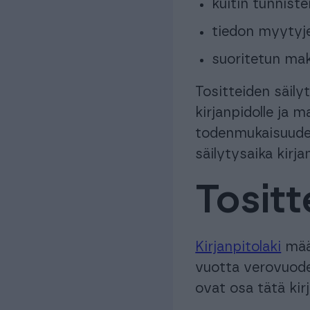
kuitin tunnist
tiedon myytyje
suoritetun ma
Tositteiden säily
kirjanpidolle ja 
todenmukaisuude
säilytysaika kirj
Tositt
Kirjanpitolaki
määr
vuotta verovuode
ovat osa tätä kir