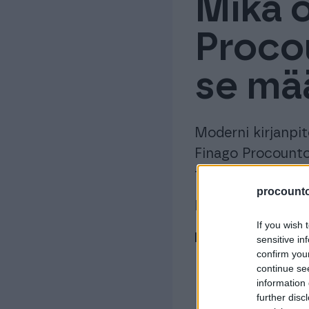
Mikä o
Proco
se mää
Moderni kirjanpit
Finago Procount
tehokasta ja järje
procountor
Mutta mikä on to
If you wish 
Finago Procounto
sensitive in
confirm you
continue se
myynti-, osto-
information 
palkkalaskelm
further disc