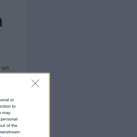
n
a on
sonal or
ection to
ou may
 personal
out of the
 downstream