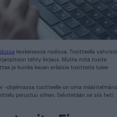
automatisoi taloushallinnon prosesseja.
Ota käyttöösi juristien laatimat, käyttövalmiit
sopimuspohjat
keyhtiöt ja isännöitsijät
Urheiluseurat
aisratkaisu isännöintialalle.
-30 % kuukausimaksusta urheiluse
maksuton mobiili!
PROCOUNTORIN UUDET OMINAISUUDET
okemuksiin Procountorista
Tilitoimistoille
Yhd
Procountor versiopäivitykset
okemuksiin Procountorista
Tilitoimistoille
Yhd
idossa
keskeisessä roolissa. Tositteella vahvist
Tiedot Procountorin versiopäivityksistä
rjanpitoon tehty kirjaus. Mutta mitä tosite
taa ja kuinka kauan erilaisia tositteita tulee
tsitkö itsellesi kirjanpitäjää?
Tutustu tilitoimistoihin
r -ohjelmassa tositteelle on oma määritelmäns
ittelu perustuu siihen. Selvitetään se siis heti