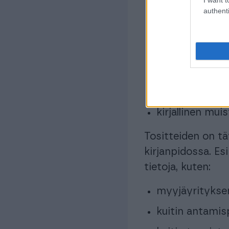
lasku (
ostolas
authenti
palkkalaskelma
kuitti
sopimus tai so
pankkiote tai 
kirjallinen mui
Tositteiden on tä
kirjanpidossa. E
tietoja, kuten:
myyjäyritykse
kuitin antamis