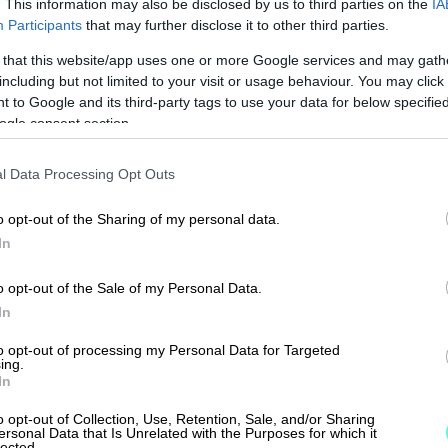
. This information may also be disclosed by us to third parties on the
IA
- ja ostotilaukset
Participants
that may further disclose it to other third parties.
 that this website/app uses one or more Google services and may gath
eet
including but not limited to your visit or usage behaviour. You may click 
 to Google and its third-party tags to use your data for below specifi
ogle consent section.
oitukset
l Data Processing Opt Outs
o opt-out of the Sharing of my personal data.
ukset
In
o opt-out of the Sale of my Personal Data.
In
ritelmä pätee Finago Procountor -ohjelmistoon 
to opt-out of processing my Personal Data for Targeted
ing.
oska tositteiden kuukausittainen määrä on
In
ruste
Finago Procountorin hinnoittelulle
.
o opt-out of Collection, Use, Retention, Sale, and/or Sharing
ersonal Data that Is Unrelated with the Purposes for which it
lected.