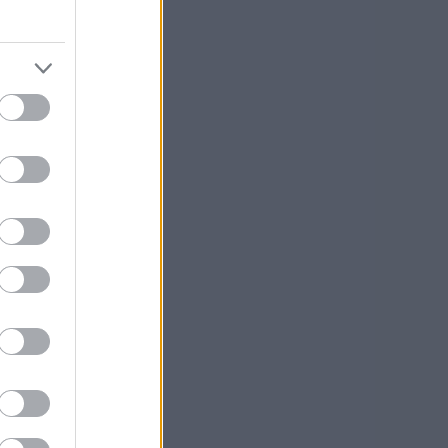
ossa
tteen