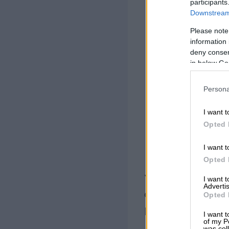
participants
myynti/tarjous
Downstream 
Please note
muistiotositt
information 
deny consent
alv-laskelmat
in below Go
viranomaisilm
Persona
joukkokirjeet
I want t
maksumuistut
Opted 
dokumentit
I want t
suora tilisiirto
Opted 
Yllä esitetty mää
I want 
Advertis
on olennainen, k
Opted 
pääasiallinen pe
I want t
of my P
was col