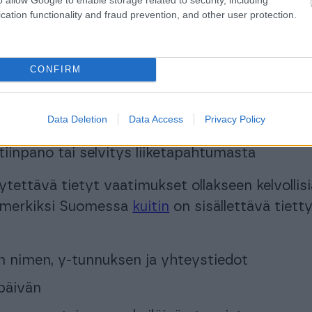
ku
tai
myyntilasku
)
cation functionality and fraud prevention, and other user protection.
CONFIRM
pimuksen liite
Data Deletion
Data Access
Privacy Policy
muu rahaan liittyvä dokumentti
stiinpano tai selvitys liiketapahtumasta
ytettävä tietyt vaatimukset ollakseen kelvollisi
simerkiksi Suomessa
kuitin
on sisällettävä tietty
n nimen, y-tunnuksen ja yhteystiedot
päivän