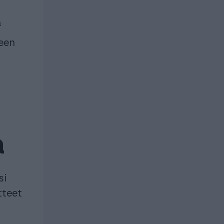
a
een
a
si
tteet