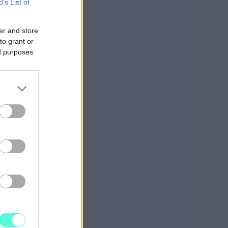
B’s List of
er and store
to grant or
ed purposes
ja se