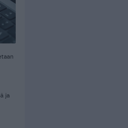
uroille ja
istyksille
Yrityksille
istyksille
Yrityksille
etaan
ä ja