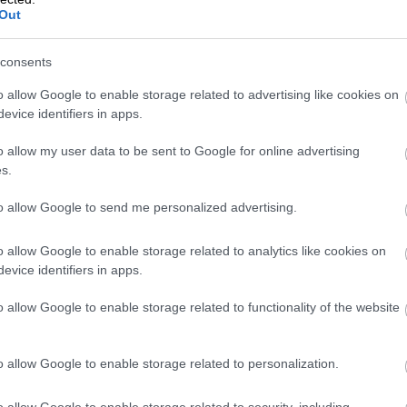
aan esittää myös yleisempi määritelmä
Out
consents
teen määritelmä
o allow Google to enable storage related to advertising like cookies on
evice identifiers in apps.
pidossa ja
o allow my user data to be sent to Google for online advertising
s.
hallinnossa
to allow Google to send me personalized advertising.
o allow Google to enable storage related to analytics like cookies on
tti tai muu tallenne, joka vahvistaa kirjanpid
evice identifiers in apps.
shallinnossa
tehdyn kirjauksen tai toimen. Tosi
o allow Google to enable storage related to functionality of the website
taa, että kirjaus tai toimi perustuu todelliseen
o allow Google to enable storage related to personalization.
imerkiksi:
o allow Google to enable storage related to security, including