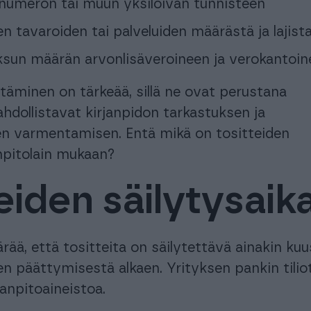
enumeron tai muun yksilöivän tunnisteen
n tavaroiden tai palveluiden määrästä ja lajist
ksun määrän arvonlisäveroineen ja verokantoin
ttäminen on tärkeää, sillä ne ovat perustana
mahdollistavat kirjanpidon tarkastuksen ja
n varmentamisen. Entä mikä on tositteiden
anpitolain mukaan?
eiden säilytysaik
ää, että tositteita on säilytettävä ainakin kuu
n päättymisestä alkaen. Yrityksen pankin tilio
janpitoaineistoa.