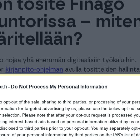
n tosite Finago
untorissa – mite
ritellään?
o nojaa yhä enemmän digitaalisiin työkaluihin.
or
kirjanpito-ohjelman
avulla tositteiden hallint
stelmällistä.
.fi -
Do Not Process My Personal Information
site Procountorissa?
to opt-out of the sale, sharing to third parties, or processing of your per
rissa tositteisiin lasketaan mukaan:
formation for targeted advertising by us, please use the below opt-out s
r selection. Please note that after your opt-out request is processed y
eing interest-based ads based on personal information utilized by us or
, matka- ja kululaskut
disclosed to third parties prior to your opt-out. You may separately opt-
at
losure of your personal information by third parties on the IAB’s list of