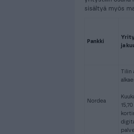
sisältyä myös mak
Yrity
Pankki
ja k
Tilin
alkae
Kuuk
Nordea
15,70
korti
digit
palve