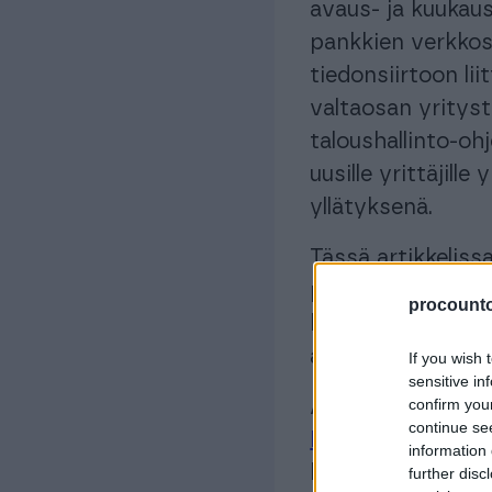
avaus- ja kuukaus
pankkien verkkosi
tiedonsiirtoon li
valtaosan yritysti
taloushallinto-oh
uusille yrittäjille
yllätyksenä.
Tässä artikkeliss
pankkitilien vert
procountor
kiinnittää huomio
ainoa valintakrite
If you wish 
sensitive in
confirm you
Artikkelin lopust
continue se
Procountor Tili -y
information 
kiinteään kuukaus
further disc