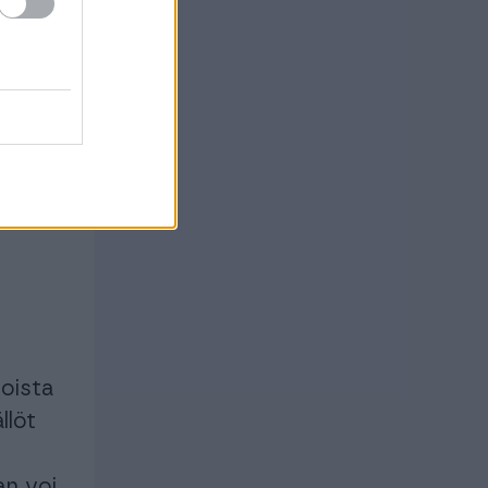
osta
n
toista
llöt
an voi