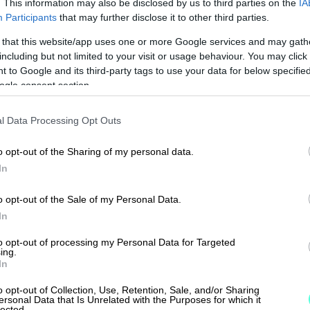
. This information may also be disclosed by us to third parties on the
IA
ai Finago Procountor Solosta.
Participants
that may further disclose it to other third parties.
 that this website/app uses one or more Google services and may gath
including but not limited to your visit or usage behaviour. You may click 
 to Google and its third-party tags to use your data for below specifi
ogle consent section.
tö
l Data Processing Opt Outs
o opt-out of the Sharing of my personal data.
tilin hinta muodostuu?
In
ystilien kuluista
o opt-out of the Sale of my Personal Data.
In
yritystilien vertailussa pitää huomioida?
to opt-out of processing my Personal Data for Targeted
li pakollinen osakeyhtiölle tai toiminimelle?
ing.
In
oja yritystilin avaamiseen tarvitaan?
o opt-out of Collection, Use, Retention, Sale, and/or Sharing
ersonal Data that Is Unrelated with the Purposes for which it
en pankkitilin avaaminen ei aina onnistu?
lected.