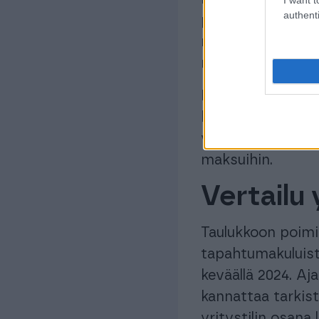
authenti
pankkiyhteyskana
maksavat yritysti
noin 50 euroa muo
Kuukausimaksultaa
kalliiksi, jos käy
vertailuvaiheessa
maksuihin.
Vertailu 
Taulukkoon poimi
tapahtumakuluist
keväällä 2024. Aja
kannattaa tarkist
yritystilin osana