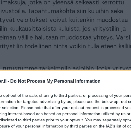
imaksuja, jotka on yleensä selkeästi kerrottu
vustoilla. Tapahtumakohtaisiin kuluihin sekä
ittyvät veloitukset voivat kuitenkin muodostaa
lin kuukausittaisista kuluista, jos yritystilin ja
jelman välille halutaan muodostaa yhteys. Varsi
 yritystilin todellinen hinta voikin tulla eteen kalli
a tutustumme tärkeimpiin asioihin, jotka yritys
ailussa tulee pitää mielessä. Vaikka kuluihin kan
.fi -
Do Not Process My Personal Information
ta, halvin hinta ei koskaan saa olla ensimmäine
eri yritykselle sopivaa pankkitiliä valittaessa.
to opt-out of the sale, sharing to third parties, or processing of your per
formation for targeted advertising by us, please use the below opt-out s
r selection. Please note that after your opt-out request is processed y
a löydät tietoa kesällä 2024 julkaistusta
Finago
eing interest-based ads based on personal information utilized by us or
ritystilistä
, jossa kaikki kulut sisältyvät edullis
disclosed to third parties prior to your opt-out. You may separately opt-
imaksuun. Tiliä voit käyttää suoraan Finago
losure of your personal information by third parties on the IAB’s list of