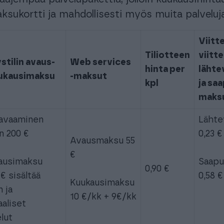
sukortti ja mahdollisesti myös muita palveluja
Viitte
Tiliotteen
viitt
stilin avaus-
Web services
hinta per
lähte
uukausimaksu
-maksut
kpl
ja sa
maks
 avaaminen
Lähte
n 200 €
0,23 €
Avausmaksu 55
€
ausimaksu
Saapuv
0,90 €
 € sisältää
0,58 €
Kuukausimaksu
n ja
10 €/kk + 9€/kk
aaliset
lut