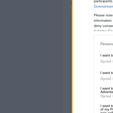
participants
Procountorista t
Downstream 
Please note
information 
deny consent
in below Go
Sisäl
Persona
I want t
Mistä yritys
Opted 
Vertailu yrit
I want t
Opted 
Mitä asioita 
I want 
Onko yritysti
Advertis
Opted 
Mitä asiakirj
I want t
of my P
Miksi yrityks
was col