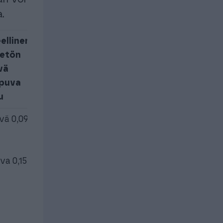
.
ellinen ja
eetön
vä
apuva
u
vä 0,09 € /
a 0,15 € /