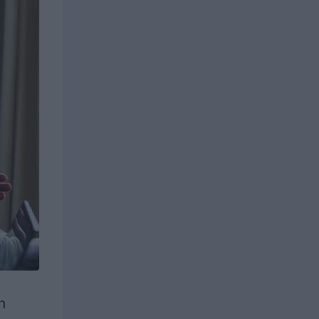
uroille ja
istyksille
Yrityksille
istyksille
Yrityksille
n