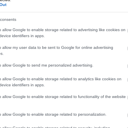
Out
go Procountor Tili ja miten se eroaa muista
ä?
consents
o allow Google to enable storage related to advertising like cookies on
evice identifiers in apps.
o allow my user data to be sent to Google for online advertising
s.
itystilin hinta muodostu
to allow Google to send me personalized advertising.
ssaan yrittäjä joutuu yleensä maksamaan pankil
o allow Google to enable storage related to analytics like cookies on
a on noin 100-300 euroa. Avaamisen jälkeen
evice identifiers in apps.
usimaksu vaihtelee tavanomaisesti noin 10-25 e
o allow Google to enable storage related to functionality of the website
iippuen.
kallein ominaisuus on kuitenkin tiedonsiirto
o allow Google to enable storage related to personalization.
tyksen käyttämän taloushallinto-ohjelmiston välil
issa asiaan viitataan termillä web services eli
o allow Google to enable storage related to security, including