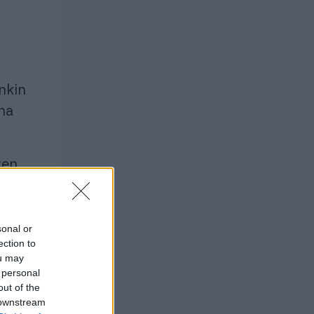
nkin
ina
ten
nattaa
n tai
sonal or
ection to
ou may
 personal
een
out of the
 downstream