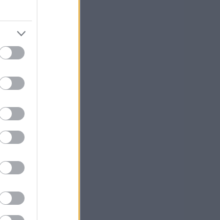
u?
le
uron
lä.