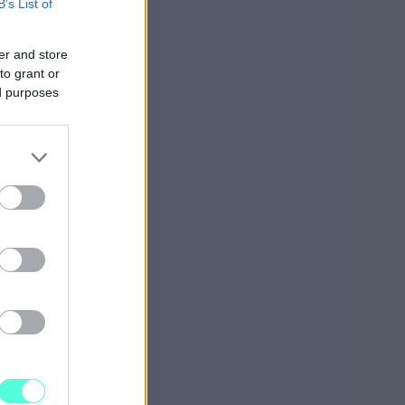
B’s List of
er and store
to grant or
ed purposes