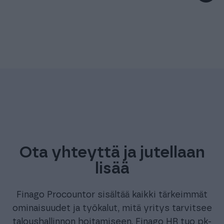
Saat työntekijä- ja tuntitiedot suoraan
Seuraa ja hyväksy työajat sekä poissaolot
käyttöön​
Kattava näkymä näkymä henkilöstöön, työaikaan
Timessa​
ja kustannuksiin​
Vähemmän tarkistuksia ja korjauskierroksia​
Tarkista palkkatiedot näppärästi ennen
Raportointi reaaliajassa
Näet henkilöstön, työajan ja kustannukset​
palkanlaskentaa​
Parempi pohja päätöksenteolle​
Vähemmän operatiivista säätöä ​
Skaalautuu yrityksen kasvaessa
Ota yhteyttä ja jutellaan
lisää
Finago Procountor sisältää kaikki tärkeimmät
ominaisuudet ja työkalut, mitä yritys tarvitsee
taloushallinnon hoitamiseen. Finago HR tuo pk-