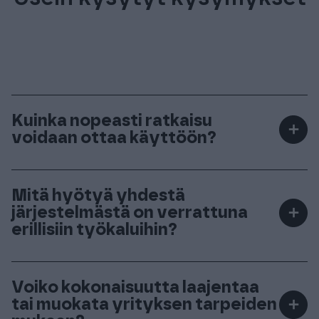
Kuinka nopeasti ratkaisu
＋
voidaan ottaa käyttöön?
Kokonaisuus voidaan ottaa käyttöön vaiheittain,
ja ratkaisu on tyypillisesti käytössä noin 3–4
Mitä hyötyä yhdestä
järjestelmästä on verrattuna
＋
kuukaudessa.​
erillisiin työkaluihin?
Integroitu kokonaisuus vähentää manuaalista
työtä, kun tiedot siirtyvät automaattisesti
Voiko kokonaisuutta laajentaa
tai muokata yrityksen tarpeiden
＋
järjestelmien välillä. Näin vältät päällekkäisen