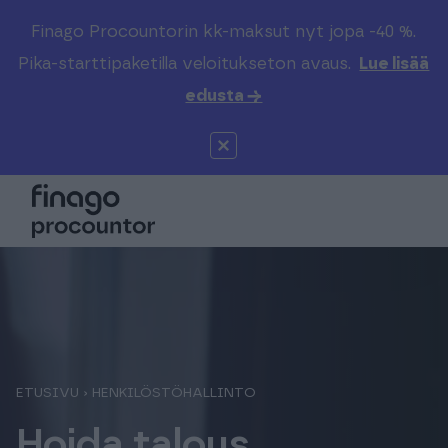
Finago Procountorin kk-maksut nyt jopa -40 %.
Etsi sivustolta
Valitse kieli
Kirjaudu
Pika-starttipaketilla veloitukseton avaus.
Lue lisää
edusta →
Suomi (FI)
Procountor
Tuotteet
Solo
Global (EN)
Kenelle
Sopimuskone
Tilitoimistoille
Finago Sign
Kokemuksia
Kampus
Hinnasto
ETUSIVU
›
HENKILÖSTÖHALLINTO
Hoida talous,