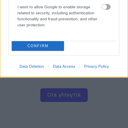
Seuraa yrityksesi taloutta reaaliajassa ja tee
I want to allow Google to enable storage
related to security, including authentication
päätökset ajan tasalla olevan tiedon
functionality and fraud prevention, and other
perusteella.
user protection.
Tarkista työntekijöiden tiedot (työsopimus,
pätevyydet) suoraan HR-järjestelmästä​
CONFIRM
Näe koko henkilöstön osaaminen, koulutukset
ja kehityskeskustelut yhdellä silmäyksellä
Data Deletion
Data Access
Privacy Policy
Ota yhteyttä