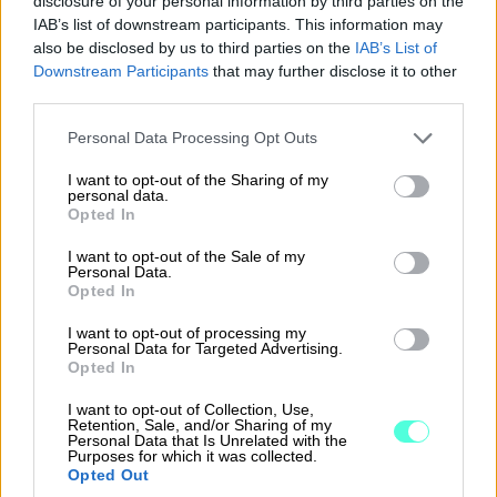
disclosure of your personal information by third parties on the
IAB’s list of downstream participants. This information may
Yksi toimiva kokonaisuus
also be disclosed by us to third parties on the
IAB’s List of
Downstream Participants
that may further disclose it to other
third parties.
Please note that this website/app uses one or more Google
Personal Data Processing Opt Outs
services and may gather and store information including but
not limited to your visit or usage behaviour. You may click to
I want to opt-out of the Sharing of my
Kaikki työntekijätiedot yhdessä
personal data.
grant or deny consent to Google and its third-party tags to
Opted In
järjestelmässä
use your data for below specified purposes in below Google
consent section.
I want to opt-out of the Sale of my
Personal Data.
Työsopimukset, palkkatiedot, osaamiset ja
Opted In
merkkipäivät
Finago HR easyssa
I want to opt-out of processing my
Personal Data for Targeted Advertising.
Tiedot siirtyvät automaattisesti
Finago
Opted In
Timeen ja Finago Procountoriin
– ei
I want to opt-out of Collection, Use,
tuplatyötä, ei virheitä
Retention, Sale, and/or Sharing of my
Personal Data that Is Unrelated with the
Purposes for which it was collected.
GDPR-yhteensopiva ja tietoturvallinen –
Opted Out
henkilötiedot pysyvät turvassa