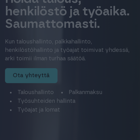
Tuki & Koulutus
henkilöstö ja työaika.
Saumattomasti.
Meistä & Ajankohtaista
Kun taloushallinto, palkkahallinto,
henkilöstöhallinto ja työajat toimivat yhdessä,
arki toimii ilman turhaa säätöä.
Tilaa Procountor
ota yhteyttä
Kokeile maksutta
Taloushallinto
Palkanmaksu
Työsuhteiden hallinta
Työajat ja lomat
Kirjaudu