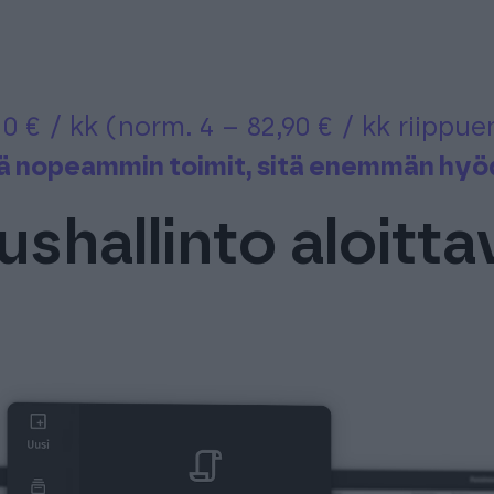
or 0 € / kk (norm. 4 – 82,90 € / kk riipp
ä nopeammin toimit, sitä enemmän hyö
shallinto aloittavi