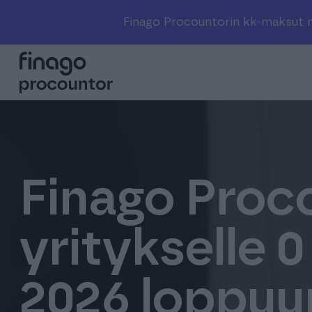
Finago Procountorin kk-maksut ny
Finago Proc
yritykselle 
2026 loppuun