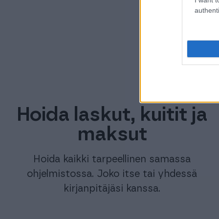
authenti
Pidä t
Hoida laskut, kuitit ja
maksut
Hoida kaikki tarpeellinen samassa
ohjelmistossa. Joko itse tai yhdessä
kirjanpitäjäsi kanssa.