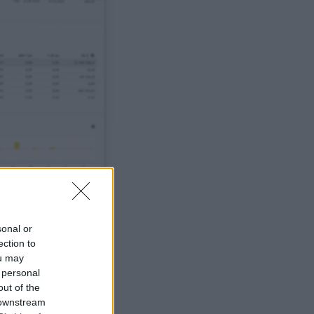
sonal or
ection to
ou may
 personal
out of the
 downstream