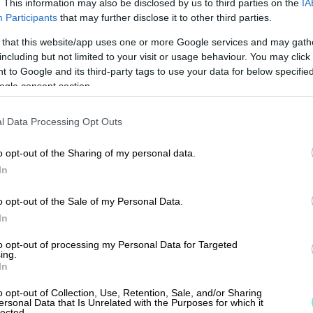
. This information may also be disclosed by us to third parties on the
IA
Participants
that may further disclose it to other third parties.
 that this website/app uses one or more Google services and may gath
including but not limited to your visit or usage behaviour. You may click 
 to Google and its third-party tags to use your data for below specifi
ogle consent section.
l Data Processing Opt Outs
o opt-out of the Sharing of my personal data.
In
o opt-out of the Sale of my Personal Data.
In
to opt-out of processing my Personal Data for Targeted
0 yritystä ja 1 400
ing.
In
aa Finago Procoun
o opt-out of Collection, Use, Retention, Sale, and/or Sharing
ersonal Data that Is Unrelated with the Purposes for which it
lected.