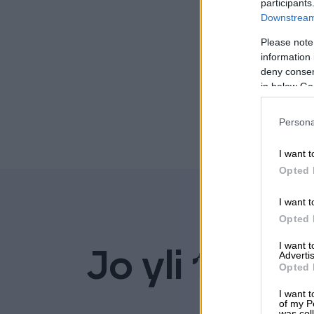
participants
Downstream 
Please note
information 
deny consent
in below Go
Persona
I want t
Opted 
I want t
Opted 
I want 
Jo yli 100 00
Advertis
Opted 
luott
I want t
of my P
was col