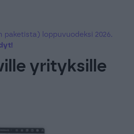
uen paketista) loppuvuodeksi 2026.
dyt!
lle yrityksille