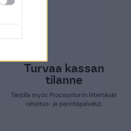
innassa
Turvaa kassan
tilanne
Tarjolla myös Procountoriin liitettävät
rahoitus- ja perintäpalvelut.