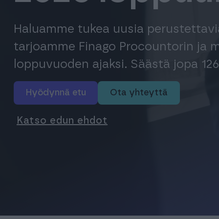
Haluamme tukea uusia perustettavia y
tarjoamme Finago Procountorin ja m
loppuvuoden ajaksi. Säästä jopa 126
hyödynnä etu
ota yhteyttä
Katso edun ehdot