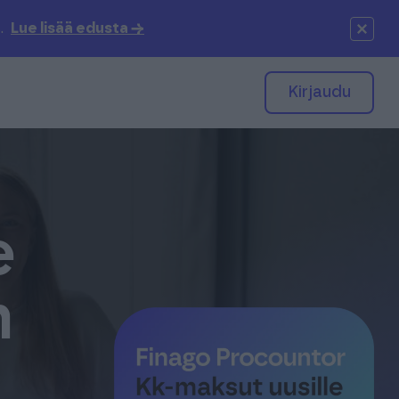
.
Lue lisää edusta →
Kirjaudu
PROCOUNTOR
SOLO
e
SOPIMUSKONE
n
FINAGO SIGN
KAMPUS