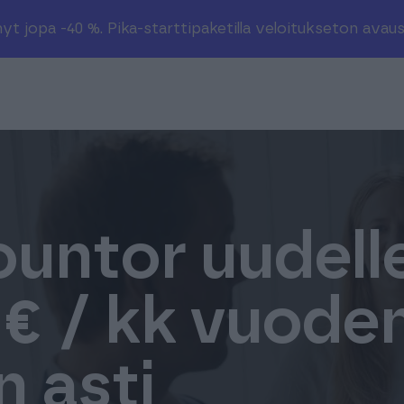
t jopa -40 %. Pika-starttipaketilla veloitukseton avaus
ountor uudell
0 € / kk vuode
 asti