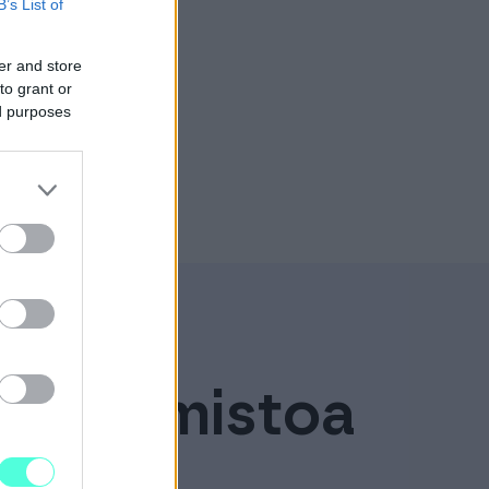
B’s List of
er and store
to grant or
ed purposes
 tilitoimistoa
toriin