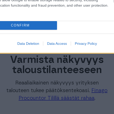
cation functionality and fraud prevention, and other user protection.
ulot ja kulut hall
CONFIRM
Data Deletion
Data Access
Privacy Policy
Varmista näkyvyys
taloustilanteeseen
Reaaliaikainen näkyvyys yrityksen
talouteen tukee päätöksentekoasi.
Finago
Procountor Tilillä säästät rahaa
.