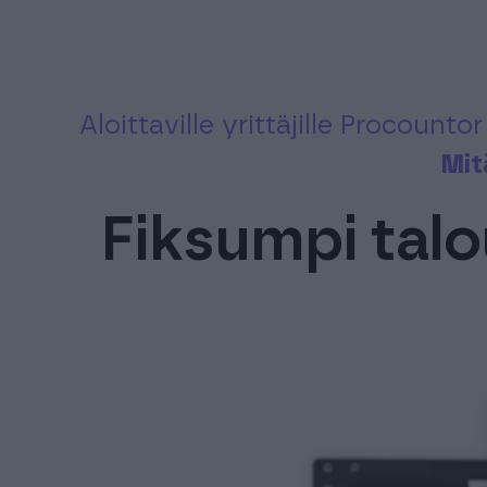
Aloittaville yrittäjille Procount
Mit
Fiksumpi talou