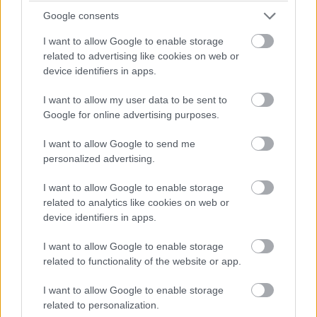
Google consents
Kaikki mitä tarvitset samassa
＋
I want to allow Google to enable storage
järjestelmässä
related to advertising like cookies on web or
device identifiers in apps.
Helppokäyttöisellä
mobiilisovelluksella
hoidat
I want to allow my user data to be sent to
talouden rutiinit missä ja milloin vain. Keskitä
Automatisoi toistuvia rutiineja
＋
Google for online advertising purposes.
sekä kirjanpitoa
kaikki taloustehtäväsi yhteen järjestelmään ja
vältä hyppäämästä edes takaisin useiden
I want to allow Google to send me
Kaikki tekemäsi jaetaan automaattisesti
personalized advertising.
järjestelmien välillä.
kirjanpitäjäsi kanssa ja kirjataan ilman, että
Käytä missä vaan ja mukauta
＋
I want to allow Google to enable storage
tarpeisiisi sopivaksi
sinulta vaaditaan lisätyötä
related to analytics like cookies on web or
–
Laskutus
– klikkaa ja katso miten laskutus
device identifiers in apps.
toimii
Hallitse tehtäviäsi helposti liikkeellä ollessasi
Saapuvan laskun käsittely: 5 min 42 s → 54 s
kokeile maksutta
I want to allow Google to enable storage
–
Ostolaskujen hallinta
– klikkaa ja katso miten
matkapuhelimellasi.
automatisoituna.
related to functionality of the website or app.
hoidat ostolaskuja
Hoida asiat paikan päällä aina kulujen
Lähetät ja vastaanotat laskut, syötät kulut ja
– Kulujen hallinta
I want to allow Google to enable storage
ilmoittamisesta laskujen tarkistamiseen ja
kuitit ja loput hoidetaan pitkälle
–
Palkanlaskenta
related to personalization.
– klikkaa ja katso miten maksat