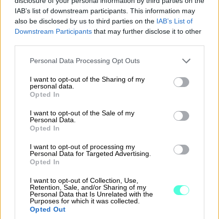
disclosure of your personal information by third parties on the
IAB’s list of downstream participants. This information may
also be disclosed by us to third parties on the
IAB’s List of
Downstream Participants
that may further disclose it to other
third parties.
Please note that this website/app uses one or more Google
Personal Data Processing Opt Outs
services and may gather and store information including but
not limited to your visit or usage behaviour. You may click to
I want to opt-out of the Sharing of my
personal data.
grant or deny consent to Google and its third-party tags to
Opted In
use your data for below specified purposes in below Google
consent section.
I want to opt-out of the Sale of my
Personal Data.
Opted In
Automatisoi ja selkeytä
I want to opt-out of processing my
taloushallintoasi
Personal Data for Targeted Advertising.
Opted In
I want to opt-out of Collection, Use,
Vähennä virheitä, säästä aikaa ja hyödynnä
Retention, Sale, and/or Sharing of my
Personal Data that Is Unrelated with the
ominaisuudet, joilla poistat toistuvien rutiinien
Purposes for which it was collected.
tekemisen.
Opted Out