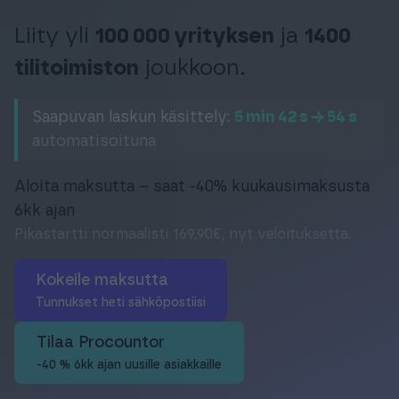
Tuki & Koulutus
Liity yli
100 000 yrityksen
ja
1400
tilitoimiston
joukkoon.
Meistä & Ajankohtaista
Saapuvan laskun käsittely:
5 min 42 s → 54 s
automatisoituna
Aloita maksutta – saat -40% kuukausimaksusta
Tilaa Procountor
6kk ajan
Pikastartti normaalisti 169,90€, nyt veloituksetta.
Kokeile maksutta
Kokeile maksutta
Tunnukset heti sähköpostiisi
Kirjaudu
Tilaa Procountor
-40 % 6kk ajan uusille asiakkaille