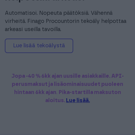
Automatisoi. Nopeuta päätöksiä. Vähennä
virheitä. Finago Procountorin tekoäly helpottaa
arkeasi useilla tavoilla.
Lue lisää tekoälystä
Jopa -40 % 6kk ajan uusille asiakkaille
. API-
perusmaksut ja lisäominaisuudet puoleen
hintaan 6kk ajan
.
Pika-startilla maksuton
aloitus.
Lue lisää.