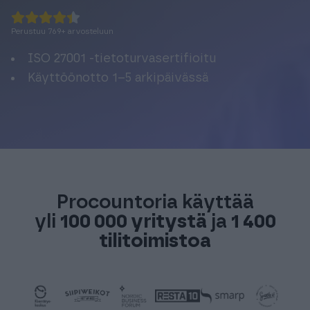
Perustuu
769
+
arvosteluun
ISO 27001 -tietoturvasertifioitu
Käyttöönotto 1–5 arkipäivässä
Procountoria käyttää
yli
100 000 yritystä
ja
1 400
tilitoimistoa