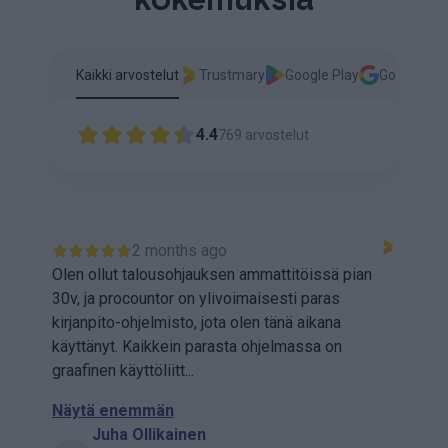
Kaikki arvostelut
Trustmary
Google Play
Google
4.4
769
arvostelut
22 days ago
helpompaa ei ole