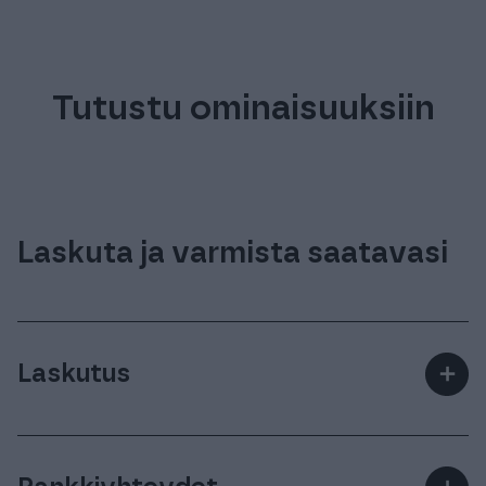
Tutustu ominaisuuksiin
Laskuta ja varmista saatavasi
Laskutus
＋
Laadi laskuja yksitellen tai isompana massana.
Lähetä laskuja omalla logollasi nopeasti