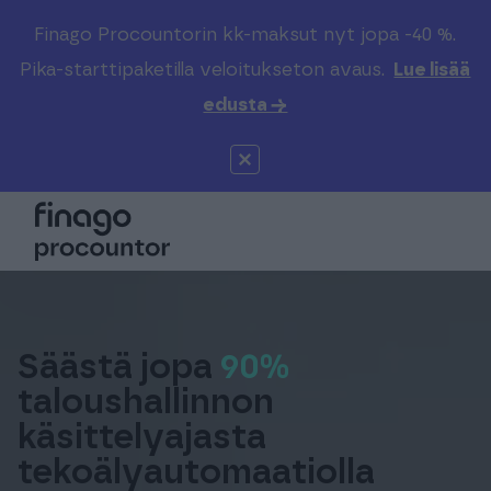
Finago Procountorin kk-maksut nyt jopa -40 %.
Etsi sivustolta
Valitse kieli
Kirjaudu
Pika-starttipaketilla veloitukseton avaus.
Lue lisää
edusta →
Suomi (FI)
Procountor
Tuotteet
Solo
Global (EN)
Kenelle
Sopimuskone
Tilitoimistoille
Finago Sign
Kokemuksia
Säästä jopa
90%
taloushallinnon
käsittelyajasta
Kampus
Hinnasto
tekoälyautomaatiolla