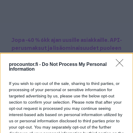
Jopa -40 % 6kk ajan uusille asiakkaille
. API-
perusmaksut ja lisäominaisuudet puoleen
hintaan 6kk ajan
.
Pika-startilla maksuton
procountor.fi -
Do Not Process My Personal
aloitus.
Lue lisää.
Information
If you wish to opt-out of the sale, sharing to third parties, or
processing of your personal or sensitive information for
targeted advertising by us, please use the below opt-out
section to confirm your selection. Please note that after your
opt-out request is processed you may continue seeing
interest-based ads based on personal information utilized by
us or personal information disclosed to third parties prior to
your opt-out. You may separately opt-out of the further