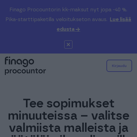
Finago Procountorin kk-maksut nyt jopa -40 %.
Pika-starttipaketilla veloitukseton avaus.
Lue lisää
edusta →
Kirjaudu
PROCOUNTOR
Tee sopimukset
SOLO
minuuteissa – valitse
SOPIMUSKONE
valmiista malleista ja