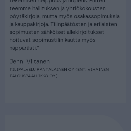
tekemisen helppous ja nopeus. Eniten
teemme hallituksen ja yhtiökokousten
pöytäkirjoja, mutta myös osakassopimuksia
ja kauppakirjoja. Tilinpäätösten ja erilaisten
sopimusten sähköiset allekirjoitukset
hoituvat sopimustilin kautta myös
näppärästi.”
Jenni Viitanen
TILIPALVELU RANTALAINEN OY (ENT. VIHAINEN
TALOUSPÄÄLLIKKÖ OY)