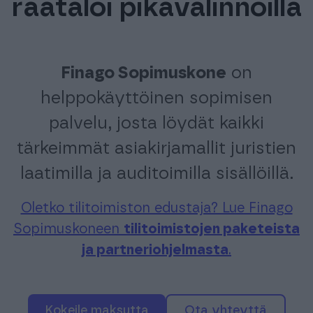
räätälöi pikavalinnoilla
FINAGO SIGN
KAMPUS
Finago Sopimuskone
on
helppokäyttöinen sopimisen
palvelu, josta löydät kaikki
tärkeimmät asiakirjamallit juristien
laatimilla ja auditoimilla sisällöillä.
Oletko tilitoimiston edustaja? Lue Finago
Sopimuskoneen
tilitoimistojen paketeista
ja partneriohjelmasta
.
Kokeile maksutta
Ota yhteyttä