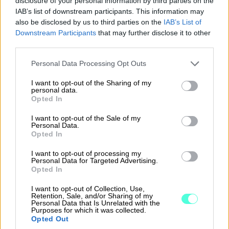
disclosure of your personal information by third parties on the
IAB’s list of downstream participants. This information may
also be disclosed by us to third parties on the
IAB’s List of
Downstream Participants
that may further disclose it to other
Nauti sopimisen
third parties.
helppoudesta alkaen 39 € /
Please note that this website/app uses one or more Google
Personal Data Processing Opt Outs
services and may gather and store information including but
kk
not limited to your visit or usage behaviour. You may click to
I want to opt-out of the Sharing of my
personal data.
grant or deny consent to Google and its third-party tags to
Opted In
Finago Sopimuskoneen
hinnoittelu
perustuu
use your data for below specified purposes in below Google
consent section.
kuukausihintaan ja tehtävien sopimusten
I want to opt-out of the Sale of my
Personal Data.
määrään.
Opted In
I want to opt-out of processing my
Personal Data for Targeted Advertising.
Kokeile maksutta
Ota yhteyttä
Opted In
Aloitus 2 minuutissa – ei sitoumuksia
I want to opt-out of Collection, Use,
Retention, Sale, and/or Sharing of my
Personal Data that Is Unrelated with the
Purposes for which it was collected.
Opted Out
Valmiit sopimuspohjat