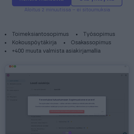
Aloitus 2 minuutissa – ei sitoumuksia
Toimeksiantosopimus
Työsopimus
Kokouspöytäkirja
Osakassopimus
+400 muuta valmista asiakirjamallia