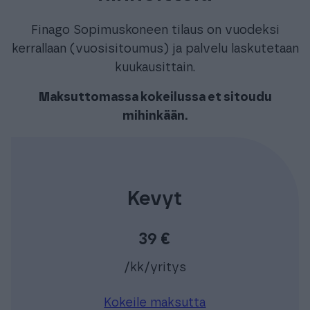
Finago Sopimuskoneen tilaus on vuodeksi
kerrallaan (vuosisitoumus) ja palvelu laskutetaan
kuukausittain.
Maksuttomassa kokeilussa et sitoudu
mihinkään.
Kevyt
39 €
/kk/yritys
Kokeile maksutta