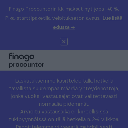
Finago Procountorin kk-maksut nyt jopa -40 %.
Etsi sivustolta
Valitse kieli
Kirjaudu
Pika-starttipaketilla veloitukseton avaus.
Lue lisää
edusta →
Suomi (FI)
Procountor
Tuotteet
Solo
Global (EN)
Kenelle
Sopimuskone
Tilitoimistoille
Laskutuksemme käsittelee tällä hetkellä
tavallista suurempaa määrää yhteydenottoja,
Finago Sign
Kokemuksia
jonka vuoksi vastausajat ovat valitettavasti
normaalia pidemmät.
Arvioitu vastausaika ei-kiireellisissä
Kampus
Hinnasto
tukipyynnöissä on tällä hetkellä n. 2-4 viikkoa.
Pahoittelemme viiveestä mahdollisesti