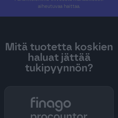
Tuki & Koulutus
aiheutuvaa haittaa.
Meistä & Ajankohtaista
Mitä tuotetta koskien
haluat jättää
Tilaa Procountor
tukipyynnön?
Kokeile maksutta
Kirjaudu