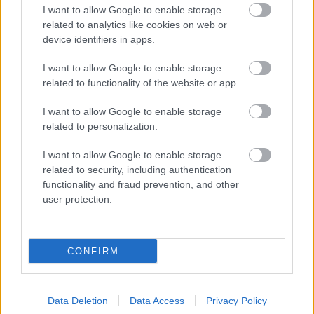
I want to allow Google to enable storage
Finago Sign
related to analytics like cookies on web or
device identifiers in apps.
I want to allow Google to enable storage
Asiakaspalvelu
related to functionality of the website or app.
Jätä tukipyyntö tästä
I want to allow Google to enable storage
related to personalization.
020 7879 840
I want to allow Google to enable storage
Palvelemme sinua puhelimitse:
related to security, including authentication
ma-pe klo 8:30-12:00
functionality and fraud prevention, and other
(yhteydenottoja käsitellään klo 16 asti)
user protection.
CONFIRM
Laskutus ja tilausmuutokset
Jos asiasi koskee Finagon yrityksellesi
Data Deletion
Data Access
Privacy Policy
lähettämää laskua: