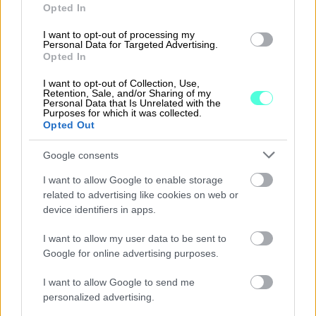
Opted In
I want to opt-out of processing my
Personal Data for Targeted Advertising.
Tutustu ohjelmistoihin
Opted In
Tutustu Procountoriin
I want to opt-out of Collection, Use,
Retention, Sale, and/or Sharing of my
Personal Data that Is Unrelated with the
Purposes for which it was collected.
Tutustu Procountor Soloon
Opted Out
Kokeile Sopimuskonetta
Google consents
I want to allow Google to enable storage
related to advertising like cookies on web or
Kirjaudu ohjelmistoihin
device identifiers in apps.
Procountor
I want to allow my user data to be sent to
Google for online advertising purposes.
Procountor Solo
I want to allow Google to send me
personalized advertising.
Sopimuskone