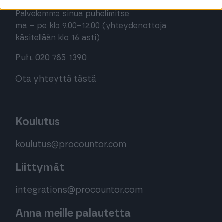
Palvelemme sinua puhelimitse
ma – pe klo 9.00–12.00 (yhteydenottoja
käsitellään klo 16 asti)
Puh. 020 785 1390
Ota yhteyttä tästä
Koulutus
koulutus@procountor.com
Liittymät
integrations@procountor.com
Anna meille palautetta