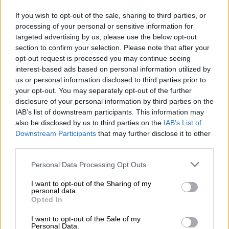
If you wish to opt-out of the sale, sharing to third parties, or
processing of your personal or sensitive information for
targeted advertising by us, please use the below opt-out
section to confirm your selection. Please note that after your
opt-out request is processed you may continue seeing
interest-based ads based on personal information utilized by
us or personal information disclosed to third parties prior to
Ratkaisut
your opt-out. You may separately opt-out of the further
disclosure of your personal information by third parties on the
IAB’s list of downstream participants. This information may
Procountor
also be disclosed by us to third parties on the
IAB’s List of
Downstream Participants
that may further disclose it to other
Procountor Solo
third parties.
Sopimuskone
Please note that this website/app uses one or more Google
Personal Data Processing Opt Outs
services and may gather and store information including but
Finago Sign
not limited to your visit or usage behaviour. You may click to
I want to opt-out of the Sharing of my
personal data.
grant or deny consent to Google and its third-party tags to
Opted In
Procountor Tallennus
use your data for below specified purposes in below Google
consent section.
I want to opt-out of the Sale of my
Procountor Toiminnanohjaus
Personal Data.