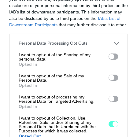
disclosure of your personal information by third parties on the
IAB’s list of downstream participants. This information may
also be disclosed by us to third parties on the
IAB’s List of
Kokoelmat
Valitse suodattimia
Downstream Participants
that may further disclose it to other
Kaikki palvelumme
third parties.
Finago ratkaisut
Please note that this website/app uses one or more Google
Personal Data Processing Opt Outs
Kampanjatuotteet
services and may gather and store information including but
not limited to your visit or usage behaviour. You may click to
I want to opt-out of the Sharing of my
Sertifioidut kumppanit
personal data.
grant or deny consent to Google and its third-party tags to
Suosituimmat
Opted In
use your data for below specified purposes in below Google
Valitut suodattimet
Tyhjennä valinnat
Uusimmat
consent section.
I want to opt-out of the Sale of my
Personal Data.
Ratkaisualue
:
Matkustuksenhallinta
Opted In
SUODATTIMET
I want to opt-out of processing my
Palvelumme
Personal Data for Targeted Advertising.
Opted In
Finago Procountorin lisäominaisuudet
INTEGRAATIO
I want to opt-out of Collection, Use,
Lisäpalvelut
Retention, Sale, and/or Sharing of my
Personal Data that Is Unrelated with the
Ohjelmistokumppanit
Purposes for which it was collected.
Finago eTasku
Opted Out