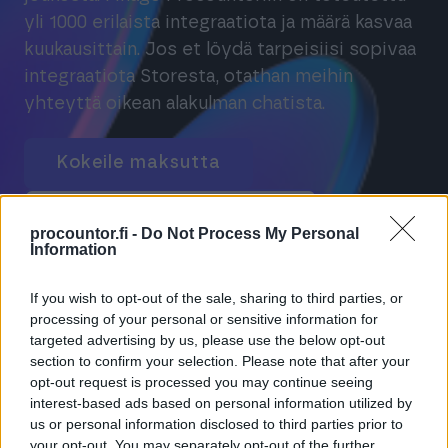
yli 1000 erilaista integraatiota ja määrä kasvaa
kuukausittain. Jos et löydä tarpeisiisi sopivaa
integraatiota Storesta, otathan meihin
yhteyttä oikean alakulman chatista.
Kokeile maksutta
Tilaa Finago Procountor
procountor.fi -
Do Not Process My Personal
Information
If you wish to opt-out of the sale, sharing to third parties, or
processing of your personal or sensitive information for
targeted advertising by us, please use the below opt-out
section to confirm your selection. Please note that after your
opt-out request is processed you may continue seeing
interest-based ads based on personal information utilized by
us or personal information disclosed to third parties prior to
your opt-out. You may separately opt-out of the further