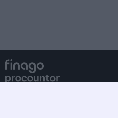
procountor.fi
Yleiset asiakassopimusehdot