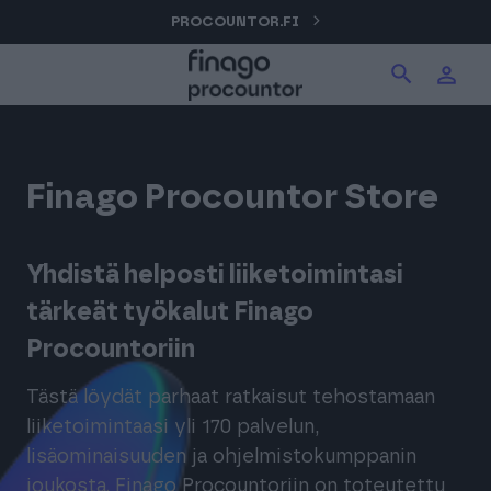
Hyppää
PROCOUNTOR.FI
Hae tuotteita verkkosivuilta
Kirjaudu
sisältöön
Procountor
Hae
Finago Procountor Store
Solo
Yhdistä helposti liiketoimintasi
Sopimuskone
tärkeät työkalut Finago
Procountoriin
Allekirjoitus
Tästä löydät parhaat ratkaisut tehostamaan
liiketoimintaasi yli 170 palvelun,
Aika
lisäominaisuuden ja ohjelmistokumppanin
joukosta. Finago Procountoriin on toteutettu