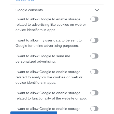
Ratkaisualue
Kuitit, matkalaskut ja muut dokumentit
Google consents
tilitoimistollesi sähköisesti ja vaivattomasti.
CRM
Toimiala
I want to allow Google to enable storage
Kassajärjestelmä
related to advertising like cookies on web or
Asiantuntijapalvelut
Matkustuksenhallinta
Ostot ja kuitit
Kirjanpito
device identifiers in apps.
Huolto- ja korjaamopalvelut
Laskutus
Kasvuyritykset
I want to allow my user data to be sent to
Matkustuksenhallinta
Google for online advertising purposes.
Kaupan ala
Ostot ja kuitit
Kiinteistöala
Palkka ja HR
I want to allow Google to send me
Kulttuuri ja vapaa-aika
personalized advertising.
Rahoitus ja pankkipalvelut
Logistiikka
Rajapintatyökalut
Finago Travel
I want to allow Google to enable storage
Maa-, metsä- ja kalatalous
Raportointi ja BI
related to analytics like cookies on web or
Helppo ja tehokas ratkaisu matka- ja
Majoitus- ja ravintola-ala
device identifiers in apps.
Sopimukset ja allekirjoitus
kululaskujen hallintaan
Ohjelmisto- ja IT-ala
Toiminnanohjaus
I want to allow Google to enable storage
Rakentaminen ja asennustyöt
Tunnit ja työvuorot
Matkustuksenhallinta
Ostot ja kuitit
related to functionality of the website or app.
Terveys- ja sosiaalipalvelut
Vakuutus
Tilitoimistot
I want to allow Google to enable storage
Varaston hallinta
related to personalization.