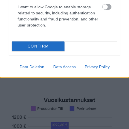
I want to allow Google to enable storage
Finago Procountor Tili on tavallinen
related to security, including authentication
functionality and fraud prevention, and other
yrityspankkitili*, jota käytät suoraan Finago
user protection.
Procountorista. Pankkitilin käyttö ja tiedonsiirto
maksavat vain 9,99 € / kk, eikä sinulle tule
mitään muita kuluja.
CONFIRM
Tutustu Finago Procountor Tiliin
Data Deletion
Data Access
Privacy Policy
*Pankkitilin tuottaa Alisa Pankki Oyj