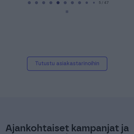
a
5 / 47
g
e
5
o
f
4
7
Tutustu asiakastarinoihin
Ajankohtaiset kampanjat ja