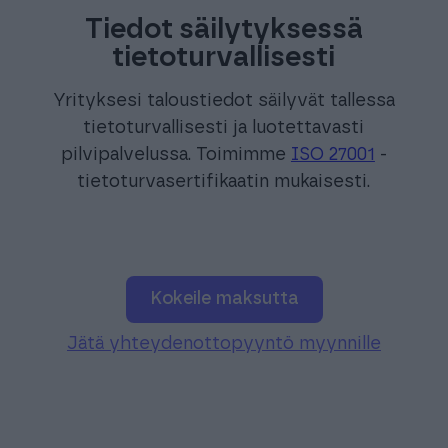
Tiedot säilytyksessä
tietoturvallisesti
Yrityksesi taloustiedot säilyvät tallessa
tietoturvallisesti ja luotettavasti
pilvipalvelussa. Toimimme
ISO 27001
-
tietoturvasertifikaatin mukaisesti.
Kokeile maksutta
Jätä yhteydenottopyyntö myynnille