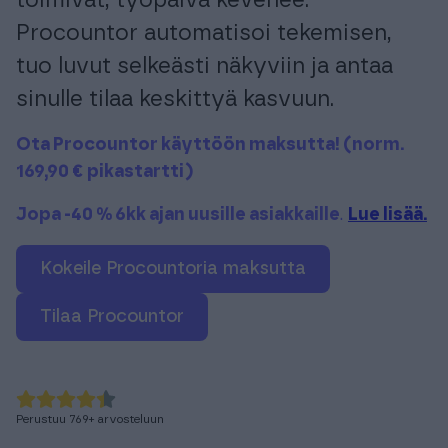
toimivat, työpäivä kevenee.
Tuki & Koulutus
Procountor automatisoi tekemisen,
tuo luvut selkeästi näkyviin ja antaa
Meistä & Ajankohtaista
sinulle tilaa keskittyä kasvuun.
Ota Procountor käyttöön maksutta! (norm.
169,90 € pikastartti)
Jopa -40 % 6kk ajan uusille asiakkaille
.
Lue lisää.
Tilaa Procountor
Kokeile Procountoria maksutta
Kokeile maksutta
Tilaa Procountor
Kirjaudu
Perustuu
769
+
arvosteluun