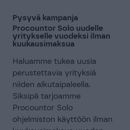
Pysyvä kampanja
1.3
le
Procountor Solo uudelle
-30
en
yritykselle vuodeksi ilman
kk-
kuukausimaksua
urh
n
Haluamme tukea uusia
Ota
perustettavia yrityksiä
hal
niiden alkutaipaleella.
Pro
Siksipä tarjoamme
kuu
Procountor Solo
ilm
ohjelmiston käyttöön ilman
ilm