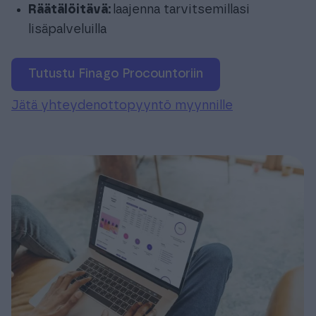
Räätälöitävä:
laajenna tarvitsemillasi
lisäpalveluilla
Tutustu Finago Procountoriin
Jätä yhteydenottopyyntö myynnille