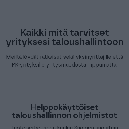
Kaikki mitä tarvitset
yrityksesi taloushallintoon
Meiltä löydät ratkaisut sekä yksinyrittäjille että
PK-yrityksille yritysmuodosta riippumatta.
Helppokäyttöiset
taloushallinnon ohjelmistot
Tuoteperheeseen kuuluu Suomen suosituin