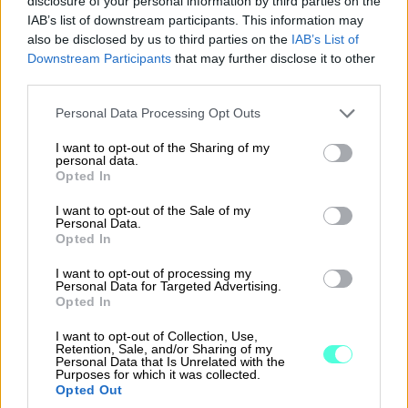
disclosure of your personal information by third parties on the
IAB’s list of downstream participants. This information may
Helppokäyttöinen:
jokainen osaa käyttää
also be disclosed by us to third parties on the
IAB’s List of
Soloa
Downstream Participants
that may further disclose it to other
third parties.
Kaikki tarvittava:
laskut, kuitit, maksut ja
kirjanpitoaineistot
Please note that this website/app uses one or more Google
Personal Data Processing Opt Outs
services and may gather and store information including but
Vähemmän hallintohommia:
enemmän
not limited to your visit or usage behaviour. You may click to
I want to opt-out of the Sharing of my
personal data.
automaatiota ja helppoutta
grant or deny consent to Google and its third-party tags to
Opted In
use your data for below specified purposes in below Google
consent section.
I want to opt-out of the Sale of my
Personal Data.
Opted In
Tutustu Soloon
I want to opt-out of processing my
Jätä yhteydenottopyyntö myynnille
Personal Data for Targeted Advertising.
Opted In
I want to opt-out of Collection, Use,
Retention, Sale, and/or Sharing of my
Personal Data that Is Unrelated with the
Purposes for which it was collected.
Opted Out