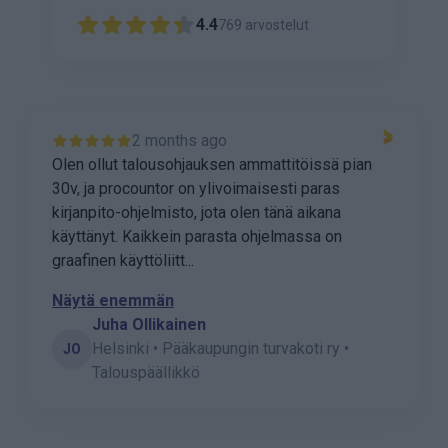
4.4
769
arvostelut
2 months ago
Olen ollut talousohjauksen ammattitöissä pian
30v, ja procountor on ylivoimaisesti paras
kirjanpito-ohjelmisto, jota olen tänä aikana
käyttänyt. Kaikkein parasta ohjelmassa on
graafinen käyttöliitt...
Näytä enemmän
Juha Ollikainen
Helsinki • Pääkaupungin turvakoti ry •
JO
Talouspäällikkö
P