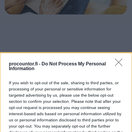
Finago Procountor Solo –
procountor.fi -
Do Not Process My Personal
Information
aikaa säästävää
taloushallintoa yrittäjälle
If you wish to opt-out of the sale, sharing to third parties, or
processing of your personal or sensitive information for
targeted advertising by us, please use the below opt-out
Yksinyrittäjälle suunniteltu ohjelmisto, jolla
section to confirm your selection. Please note that after your
hoidat yrityksesi taloushallinnon vaivattomasti.
opt-out request is processed you may continue seeing
interest-based ads based on personal information utilized by
Saat käyttöösi verkkoselaimessa toimivan ja
us or personal information disclosed to third parties prior to
your opt-out. You may separately opt-out of the further
yksinyrittäjälle suunnitellun ohjelmiston, jolla: