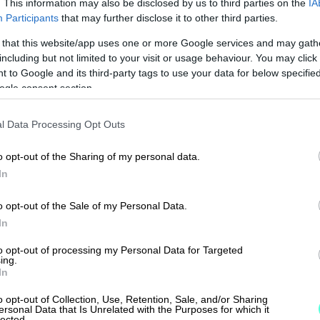
. This information may also be disclosed by us to third parties on the
IA
Participants
that may further disclose it to other third parties.
 that this website/app uses one or more Google services and may gath
⟶
ILMOITTAUDU WEBINAARIIN
including but not limited to your visit or usage behaviour. You may click 
 to Google and its third-party tags to use your data for below specifi
ogle consent section.
l Data Processing Opt Outs
o opt-out of the Sharing of my personal data.
In
o opt-out of the Sale of my Personal Data.
In
to opt-out of processing my Personal Data for Targeted
ing.
In
 ja yhdistysten 
o opt-out of Collection, Use, Retention, Sale, and/or Sharing
ersonal Data that Is Unrelated with the Purposes for which it
lected.