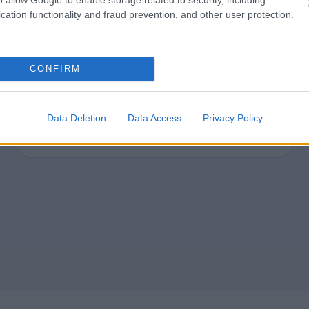
budjetointi ja raportointi sujuvat
cation functionality and fraud prevention, and other user protection.
sekä kuinka järjestelmien
integraatiot vähentävät
manuaalista työtä ja helpottavat
CONFIRM
seuran arkea.
Data Deletion
Data Access
Privacy Policy
⟶
ILMOITTAUDU WEBINAARIIN