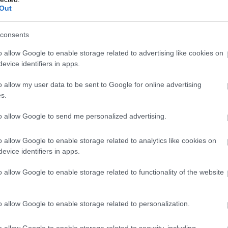
Out
consents
o allow Google to enable storage related to advertising like cookies on
evice identifiers in apps.
15.09.2026 klo 10:00 – 11:00
o allow my user data to be sent to Google for online advertising
Urheiluseuran
s.
talousjohtaminen ja
to allow Google to send me personalized advertising.
kirjanpito käytännössä
o allow Google to enable storage related to analytics like cookies on
evice identifiers in apps.
Urheiluseuran taloushallinto on
paljon muutakin kuin kirjanpitoa.
o allow Google to enable storage related to functionality of the website
Tässä webinaarissa opit, miten
taloushallinto voidaan järjestää
o allow Google to enable storage related to personalization.
tehokkaasti ja läpinäkyvästi, miten
o allow Google to enable storage related to security, including