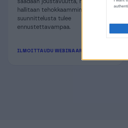
saadaan joustavuutta, maksuja
authenti
hallitaan tehokkaammin ja talouden
suunnittelusta tulee
ennustettavampaa.
⟶
ILMOITTAUDU WEBINAARIIN