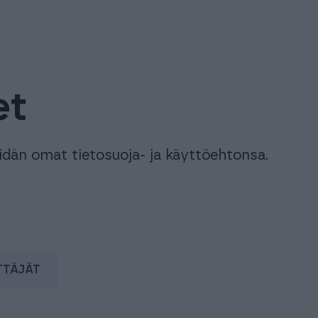
et
idän omat tietosuoja- ja käyttöehtonsa.
TTÄJÄT