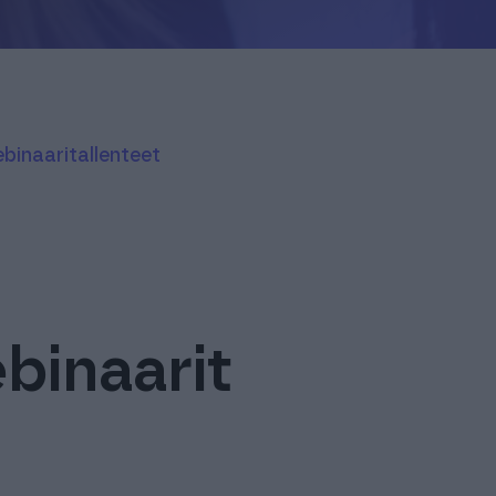
uroille ja
webinaaritallenteet
istyksille
Yrityksille
istyksille
Yrityksille
ebinaarit