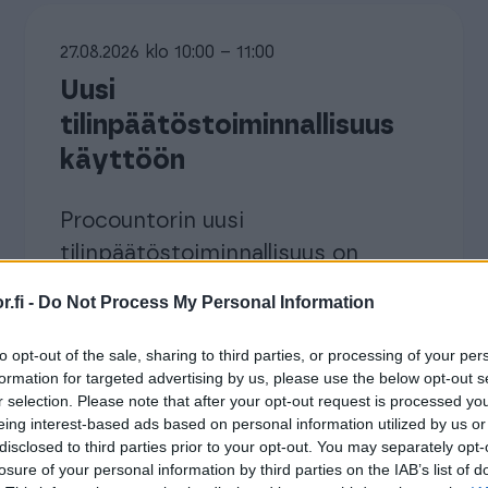
27.08.2026 klo 10:00 – 11:00
Uusi
tilinpäätöstoiminnallisuus
käyttöön
Procountorin uusi
tilinpäätöstoiminnallisuus on
vastikään julkaistu ja nyt
.fi -
Do Not Process My Personal Information
pureudumme tarkemmin sen
ominaisuuksiin. Ilmoittaudu
to opt-out of the sale, sharing to third parties, or processing of your per
formation for targeted advertising by us, please use the below opt-out s
mukaan webinaariin ja tule
r selection. Please note that after your opt-out request is processed y
kuulemaan, miten valjastat sen
eing interest-based ads based on personal information utilized by us or
disclosed to third parties prior to your opt-out. You may separately opt-
käyttöösi.
losure of your personal information by third parties on the IAB’s list of