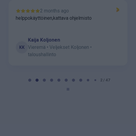
2 months ago
helppokäyttöinen,kattava ohjelmisto
Kaija Koljonen
Vieremä • Veljekset Koljonen •
KK
taloushallinto
P
a
2 / 47
g
e
2
o
f
4
7