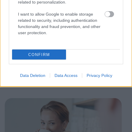
related to personalization.
Mikäli käytössänne on pidempään toimialalla
I want to allow Google to enable storage
käytössä olevia sovelluksia, kuten Unes tai
related to security, including authentication
Tampuuri, onnistuu tietojen siirto Procountoriin
functionality and fraud prevention, and other
user protection.
myös näistä järjestelmistä.
Lue tiivistelmä ja katso webinaaritallenne
aiheesta
Digitaalinen harppaus isännöintiin –
CONFIRM
tutustu Mainderin ja Procountorin
yhteiskäyttöön
Data Deletion
Data Access
Privacy Policy