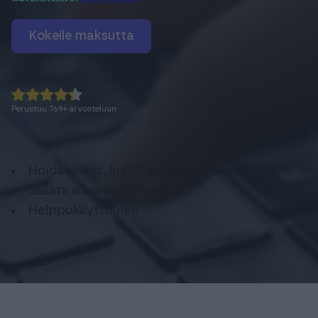
Kokeile maksutta
Perustuu
769
+
arvosteluun
Hoida laskut, kuitit, palkat ja maksut
Säästä aikaa automaatiolla
Helppokäyttöinen