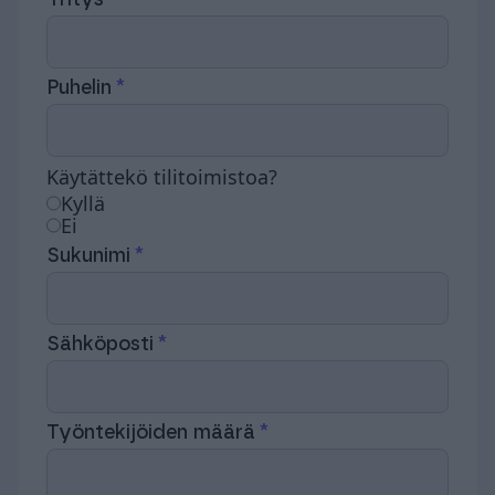
Puhelin
Käytättekö tilitoimistoa?
Kyllä
Ei
Sukunimi
Sähköposti
Työntekijöiden määrä