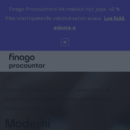
Finago Procountorin kk-maksut nyt jopa -40 %.
Etsi sivustolta
Valitse kieli
Kirjaudu
Pika-starttipaketilla veloitukseton avaus.
Lue lisää
edusta →
Suomi (FI)
Procountor
Tuotteet
Solo
Global (EN)
Kenelle
Sopimuskone
Tilitoimistoille
ETUSIVU
›
TOIMIALARATKAISUT
›
KIINTEISTÖ- JA
Finago Sign
Kokemuksia
ASUNTO-OSAKEYHTIÖN TALOUSHALLINTO FINAGO
PROCOUNTORILLA
Kampus
Hinnasto
Moderni