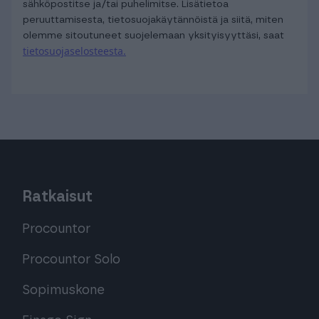
sähköpostitse ja/tai puhelimitse. Lisätietoa
peruuttamisesta, tietosuojakäytännöistä ja siitä, miten
olemme sitoutuneet suojelemaan yksityisyyttäsi, saat
tietosuojaselosteesta.
Ratkaisut
Procountor
Procountor Solo
Sopimuskone