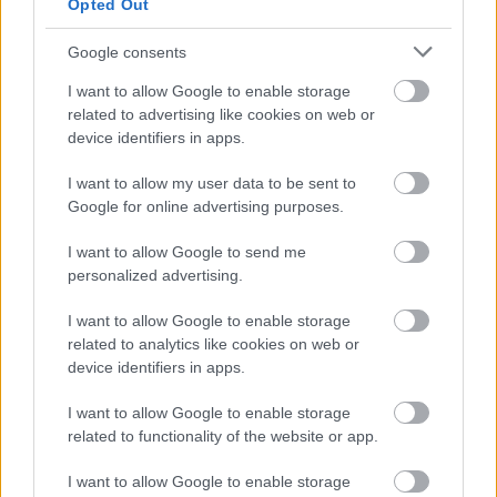
Opted Out
Google consents
Kiinteistö- ja isännöintiala
I want to allow Google to enable storage
related to advertising like cookies on web or
kehittyy
device identifiers in apps.
I want to allow my user data to be sent to
Kiinteistö- ja isännöintialalla on tunnistettu
Google for online advertising purposes.
useita kiinteistöjen omistamiseen ja
hallinnointiin liittyviä vaiheita, joita on
I want to allow Google to send me
mahdollista automatisoida ja sujuvoittaa.
personalized advertising.
Mainder
on tuonut markkinoille
I want to allow Google to enable storage
taloyhtiöasumisen uuden palvelukokonaisuuden,
related to analytics like cookies on web or
jossa osapuolina ovat omistajat, hallitus,
device identifiers in apps.
vuokralaiset, isännöinti, ylläpito, siisteys ja
I want to allow Google to enable storage
talohuolto.
Finago Procountor
on valikoitunut
related to functionality of the website or app.
taloushallinto-ohjelmistoksi, joka integroituu
I want to allow Google to enable storage
saumattomaksi osaksi kokonaisratkaisua.