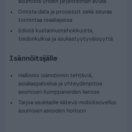
asumista yhden järjestelmän avulla
Omista data ja prosessit sekä seuraa
toimintaa reaaliajassa
Edistä kustannustehokkuutta,
tiedonkulkua ja asukastyytyväisyyttä
Isännöitsijälle
Hallinnoi isännöinnin tehtäviä,
asiakaspalvelua ja yhteydenpitoa
asumisen kumppaneiden kanssa
Tarjoa asukkaille kätevä mobiilisovellus
asumisen asioiden hoitoon