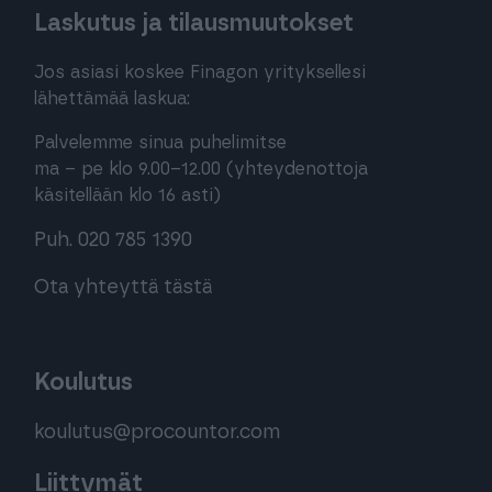
Laskutus ja tilausmuutokset
Jos asiasi koskee Finagon yrityksellesi
lähettämää laskua:
Palvelemme sinua puhelimitse
ma – pe klo 9.00–12.00 (yhteydenottoja
käsitellään klo 16 asti)
Puh. 020 785 1390
Ota yhteyttä tästä
Koulutus
koulutus@procountor.com
Liittymät