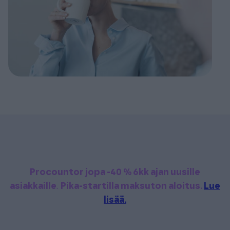
Procountor jopa -40 % 6kk ajan uusille
asiakkaille
.
Pika-startilla maksuton aloitus.
Lue
lisää.