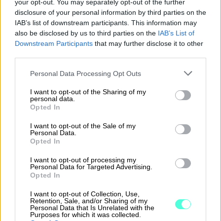
your opt-out. You may separately opt-out of the further
Räätälöity tilikartta
disclosure of your personal information by third parties on the
IAB’s list of downstream participants. This information may
Kiinteistökaavan mukainen kirjanpitoraportti,
also be disclosed by us to third parties on the
IAB’s List of
kumulatiivinen tuloslaskelma ja tase
Downstream Participants
that may further disclose it to other
third parties.
Ohjelmaan voidaan tuoda taloyhtiön
Please note that this website/app uses one or more Google
talousarvio, johon tilikauden toteutuneita
Personal Data Processing Opt Outs
services and may gather and store information including but
lukuja voidaan verrata
not limited to your visit or usage behaviour. You may click to
I want to opt-out of the Sharing of my
personal data.
grant or deny consent to Google and its third-party tags to
Mahdollisuus merkittäviin
Opted In
use your data for below specified purposes in below Google
kustannussäästöihin ottamalla taloyhtiöissä
consent section.
I want to opt-out of the Sale of my
käyttöön
Finago Procountor Tili
Personal Data.
Opted In
Muistutus- ja perintäpalvelulla
tehokkuutta
I want to opt-out of processing my
ajankäyttöön ja kassanhallintaan
Personal Data for Targeted Advertising.
Opted In
I want to opt-out of Collection, Use,
Retention, Sale, and/or Sharing of my
Personal Data that Is Unrelated with the
Purposes for which it was collected.