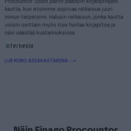
Procountor Solon pariin päädyin kirjanpitäjäni
kautta, kun etsimme sopivaa ratkaisua juuri
minun tarpeisiini. Halusin ratkaisun, jonka kautta
voisin osittain myös itse hoitaa kirjapitoa ja
näin säästää kustannuksissa
LUE KOKO ASIAKASTARINA ⟶
Näin Finago Procountor