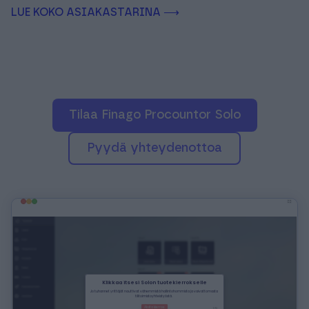
LUE KOKO ASIAKASTARINA ⟶
Tilaa Finago Procountor Solo
pyydä yhteydenottoa