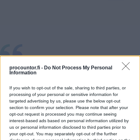
procountor.fi -
Do Not Process My Personal
Procountor Solo on tosi helppokäyttöinen ja se on
Information
nopea ja selkeä. Se säästää aikaa. Ja aina kun yrittäjä
säästää aikaa, säästyy myös rahaa.
If you wish to opt-out of the sale, sharing to third parties, or
processing of your personal or sensitive information for
Anna Lassila
targeted advertising by us, please use the below opt-out
section to confirm your selection. Please note that after your
YRITTÄJÄ, ANNAN EVÄÄT
opt-out request is processed you may continue seeing
interest-based ads based on personal information utilized by
us or personal information disclosed to third parties prior to
your opt-out. You may separately opt-out of the further