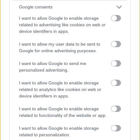
Solossa
Google consents
I want to allow Google to enable storage
related to advertising like cookies on web or
Nyt voit kotiuttaa erääntyneet saatavasi
device identifiers in apps.
helposti suoraan Procountor Solossa uuden
Finago Maksuvahti
-palvelun avulla.
I want to allow my user data to be sent to
Google for online advertising purposes.
Yhdessä
Kravia Finland Oy
:n kanssa toteutussa
I want to allow Google to send me
palvelussa ei ole kuukausi- tai avausmaksua, ja
personalized advertising.
sen käyttöönotto sujuu näppärästi suoraan
ohjelmistosta.
I want to allow Google to enable storage
related to analytics like cookies on web or
device identifiers in apps.
Lue lisää Finago Maksuvahdista
I want to allow Google to enable storage
related to functionality of the website or app.
I want to allow Google to enable storage
related to personalization.