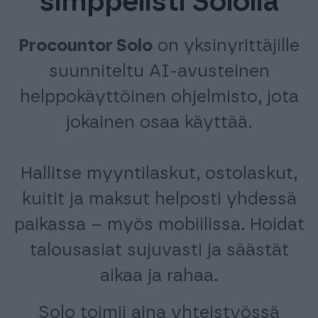
simppelisti Sololla
Tuki & Koulutus
Procountor Solo
on yksinyrittäjille
Meistä & Ajankohtaista
suunniteltu AI-avusteinen
helppokäyttöinen ohjelmisto, jota
jokainen osaa käyttää.
Tilaa Procountor
Hallitse myyntilaskut, ostolaskut,
kuitit ja maksut helposti yhdessä
Kokeile maksutta
paikassa – myös mobiilissa. Hoidat
talousasiat sujuvasti ja säästät
Kirjaudu
aikaa ja rahaa.
Solo toimii aina yhteistyössä