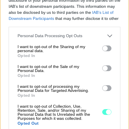
disclosure of your personal information by third parties on the
IAB’s list of downstream participants. This information may
also be disclosed by us to third parties on the
IAB’s List of
Downstream Participants
that may further disclose it to other
third parties.
Please note that this website/app uses one or more Google
Personal Data Processing Opt Outs
services and may gather and store information including but
not limited to your visit or usage behaviour. You may click to
I want to opt-out of the Sharing of my
personal data.
grant or deny consent to Google and its third-party tags to
Opted In
use your data for below specified purposes in below Google
consent section.
I want to opt-out of the Sale of my
Personal Data.
Opted In
I want to opt-out of processing my
Personal Data for Targeted Advertising.
Opted In
I want to opt-out of Collection, Use,
Retention, Sale, and/or Sharing of my
Personal Data that Is Unrelated with the
Uutta! Muistutus ja perintä
Purposes for which it was collected.
Opted Out
nyt mukana Procountor