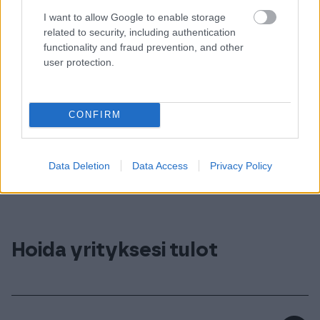
I want to allow Google to enable storage
related to security, including authentication
functionality and fraud prevention, and other
user protection.
CONFIRM
Hoida laskut, kuitit, palkat
ja maksut
Data Deletion
Data Access
Privacy Policy
Hoida yrityksesi tulot