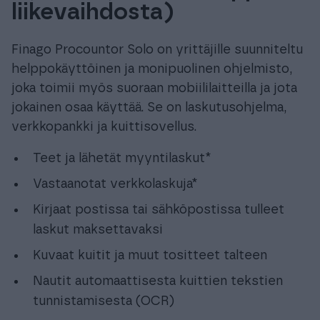
liikevaihdosta)
Finago Procountor Solo on yrittäjille suunniteltu
helppokäyttöinen ja monipuolinen ohjelmisto,
joka toimii myös suoraan mobiililaitteilla ja jota
jokainen osaa käyttää. Se on laskutusohjelma,
verkkopankki ja kuittisovellus.
Teet ja lähetät myyntilaskut*
Vastaanotat verkkolaskuja*
Kirjaat postissa tai sähköpostissa tulleet
laskut maksettavaksi
Kuvaat kuitit ja muut tositteet talteen
Nautit automaattisesta kuittien tekstien
tunnistamisesta (OCR)