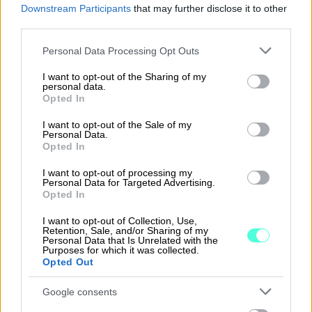
Yritys
Downstream Participants
that may further disclose it to other
third parties.
Please note that this website/app uses one or more Google
Personal Data Processing Opt Outs
Sähköposti
services and may gather and store information including but
not limited to your visit or usage behaviour. You may click to
I want to opt-out of the Sharing of my
personal data.
grant or deny consent to Google and its third-party tags to
Opted In
use your data for below specified purposes in below Google
Puhelin
consent section.
I want to opt-out of the Sale of my
Personal Data.
Opted In
Kuvaile lyhyesti
Kuinka voimme auttaa?
I want to opt-out of processing my
Personal Data for Targeted Advertising.
yrityksesi tilanne ja taloushallinnon tarpeet.
Opted In
Jos yritykselläsi on tilitoimisto, kirjoitathan
I want to opt-out of Collection, Use,
tähän sen nimen.
Retention, Sale, and/or Sharing of my
Personal Data that Is Unrelated with the
Purposes for which it was collected.
Opted Out
Google consents