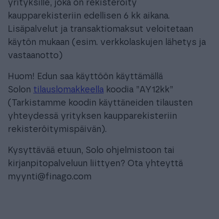
yrityksille, joka on rekisteröity
kaupparekisteriin edellisen 6 kk aikana.
Lisäpalvelut ja transaktiomaksut veloitetaan
käytön mukaan (esim. verkkolaskujen lähetys ja
vastaanotto)
Huom! Edun saa käyttöön käyttämällä
Solon
tilauslomakkeella
koodia ”AY12kk”
(Tarkistamme koodin käyttäneiden tilausten
yhteydessä yrityksen kaupparekisteriin
rekisteröitymispäivän).
Kysyttävää etuun, Solo ohjelmistoon tai
kirjanpitopalveluun liittyen? Ota yhteyttä
myynti@finago.com