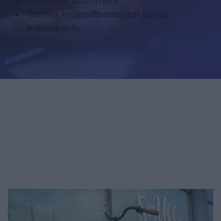
Yrittäjälle suunniteltu
Toimita kirjanpitoaineistot parilla
klikkauksella