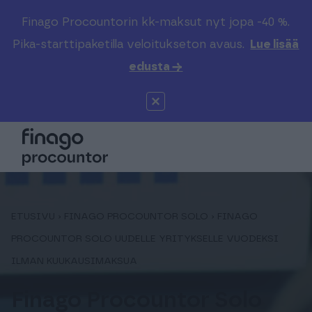
Finago Procountorin kk-maksut nyt jopa -40 %.
Etsi sivustolta
Valitse kieli
Kirjaudu
Pika-starttipaketilla veloitukseton avaus.
Lue lisää
edusta →
Suomi (FI)
Procountor
Tuotteet
Solo
Global (EN)
Kenelle
Sopimuskone
Tilitoimistoille
ETUSIVU
›
FINAGO PROCOUNTOR SOLO
›
FINAGO
Finago Sign
Kokemuksia
PROCOUNTOR SOLO UUDELLE YRITYKSELLE VUODEKSI
ILMAN KUUKAUSIMAKSUA
Kampus
Hinnasto
Finago Procountor Solo