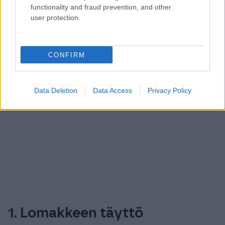
functionality and fraud prevention, and other
user protection.
CONFIRM
Edun hyödyntäminen ja
Data Deletion
Data Access
Privacy Policy
Solon käyttöönotto
1. Lomakkeen täyttö