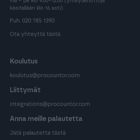
ma – pe klo 9.00–12.00 (yhteydenottoja
käsitellään klo 16 asti)
Puh. 020 785 1390
Ota yhteyttä tästä
Koulutus
koulutus@procountor.com
Liittymät
integrations@procountor.com
Anna meille palautetta
Jätä palautetta tästä