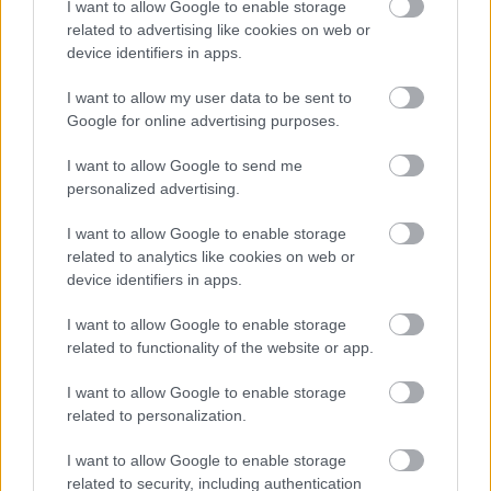
I want to allow Google to enable storage
related to advertising like cookies on web or
device identifiers in apps.
Lähetä
I want to allow my user data to be sent to
Google for online advertising purposes.
Käsittelemme henkilötietojasi tietosuojaselosteen
mukaisesti ja voimme olla yhteydessä sinuun
I want to allow Google to send me
sähköpostitse ja/tai puhelimitse. Lisätietoa
personalized advertising.
peruuttamisesta, tietosuojakäytännöistä ja siitä, miten
olemme sitoutuneet suojelemaan yksityisyyttäsi, saat
I want to allow Google to enable storage
tietosuojaselosteesta.
related to analytics like cookies on web or
device identifiers in apps.
I want to allow Google to enable storage
related to functionality of the website or app.
I want to allow Google to enable storage
related to personalization.
I want to allow Google to enable storage
related to security, including authentication