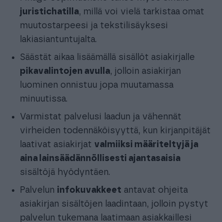
juristichatilla
, millä voi vielä tarkistaa omat
muutostarpeesi ja tekstilisäyksesi
lakiasiantuntujalta.
Säästät aikaa lisäämällä sisällöt asiakirjalle
pikavalintojen avulla
, jolloin asiakirjan
luominen onnistuu jopa muutamassa
minuutissa.
Varmistat palvelusi laadun ja vähennät
virheiden todennäköisyyttä, kun kirjanpitäjät
laativat asiakirjat
valmiiksi määriteltyjä ja
aina lainsäädännöllisesti ajantasaisia
sisältöjä hyödyntäen.
Palvelun
infokuvakkeet
antavat ohjeita
asiakirjan sisältöjen laadintaan, jolloin pystyt
palvelun tukemana laatimaan asiakkaillesi