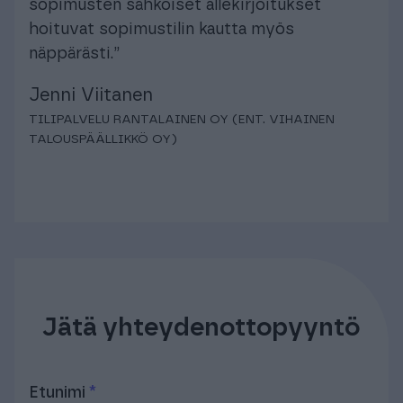
sopimusten sähköiset allekirjoitukset
hoituvat sopimustilin kautta myös
näppärästi.”
Jenni Viitanen
TILIPALVELU RANTALAINEN OY (ENT. VIHAINEN
TALOUSPÄÄLLIKKÖ OY)
Jätä yhteydenottopyyntö
Etunimi