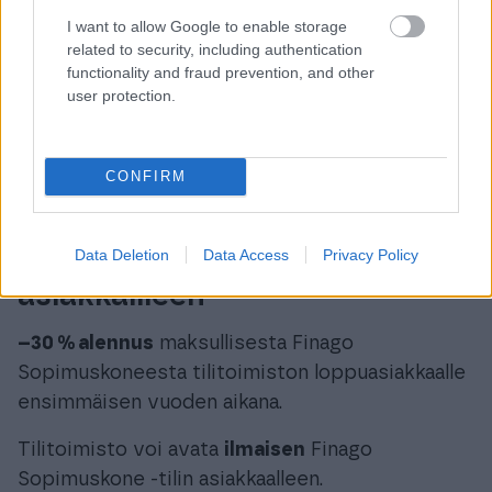
I want to allow Google to enable storage
Tilitoimisto liittyy
partneriohjelmaan
related to security, including authentication
ottaessaan käyttöön Finago Sopimuskoneen
functionality and fraud prevention, and other
user protection.
partneripaketin.
CONFIRM
Data Deletion
Data Access
Privacy Policy
Tilitoimiston tarjoamat edut
asiakkailleen
–30 % alennus
maksullisesta Finago
Sopimuskoneesta tilitoimiston loppuasiakkaalle
ensimmäisen vuoden aikana.
Tilitoimisto voi avata
ilmaisen
Finago
Sopimuskone -tilin asiakkaalleen.