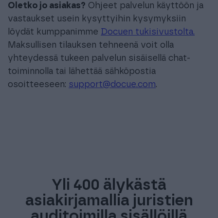
Oletko jo asiakas?
Ohjeet palvelun käyttöön ja
vastaukset usein kysyttyihin kysymyksiin
löydät kumppanimme
Docuen tukisivustolta.
Maksullisen tilauksen tehneenä voit olla
yhteydessä tukeen palvelun sisäisellä chat-
toiminnolla tai lähettää sähköpostia
osoitteeseen:
support@docue.com
.
Yli 400 älykästä
asiakirjamallia juristien
auditoimilla sisällöillä