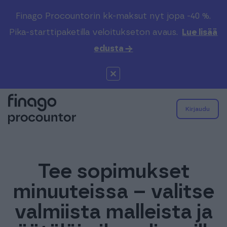
Finago Procountorin kk-maksut nyt jopa -40 %.
Pika-starttipaketilla veloitukseton avaus.
Lue lisää
edusta →
Kirjaudu
PROCOUNTOR
Tee sopimukset
SOLO
minuuteissa – valitse
SOPIMUSKONE
valmiista malleista ja