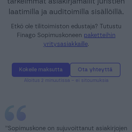
tärkeimmät asiakirjamallit juristien
laatimilla ja auditoimilla sisällöillä.
Etkö ole tilitoimiston edustaja? Tutustu
Finago Sopimuskoneen
paketteihin
yritysasiakkaille
.
Kokeile maksutta
Ota yhteyttä
Aloitus 2 minuutissa – ei sitoumuksia
”Sopimuskone on sujuvoittanut asiakirjojen