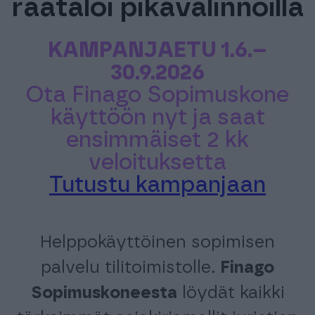
räätälöi pikavalinnoilla
FINAGO SIGN
KAMPANJAETU 1.6.–
KAMPUS
30.9.2026
Ota Finago Sopimuskone
käyttöön nyt ja saat
ensimmäiset 2 kk
veloituksetta
Tutustu kampanjaan
Helppokäyttöinen sopimisen
palvelu tilitoimistolle.
Finago
Sopimuskoneesta
löydät kaikki