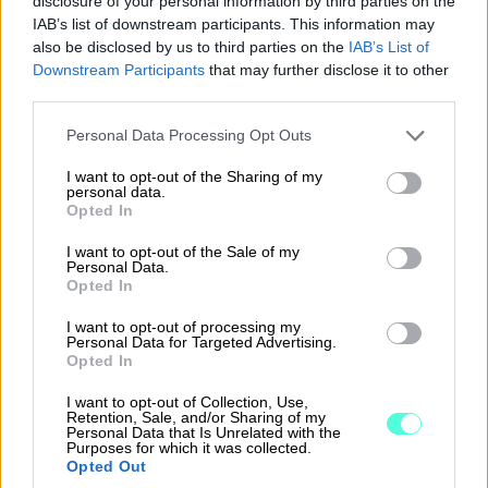
disclosure of your personal information by third parties on the
IAB’s list of downstream participants. This information may
also be disclosed by us to third parties on the
IAB’s List of
Downstream Participants
that may further disclose it to other
third parties.
Please note that this website/app uses one or more Google
Personal Data Processing Opt Outs
services and may gather and store information including but
not limited to your visit or usage behaviour. You may click to
I want to opt-out of the Sharing of my
personal data.
grant or deny consent to Google and its third-party tags to
Opted In
use your data for below specified purposes in below Google
consent section.
I want to opt-out of the Sale of my
Personal Data.
Opted In
I want to opt-out of processing my
Personal Data for Targeted Advertising.
Opted In
I want to opt-out of Collection, Use,
Retention, Sale, and/or Sharing of my
Personal Data that Is Unrelated with the
Purposes for which it was collected.
”Suosittelemme Sopimuskonetta! Palvelu
Opted Out