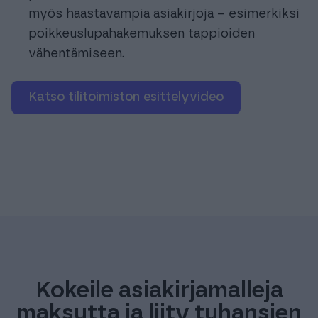
myös haastavampia asiakirjoja – esimerkiksi
poikkeuslupahakemuksen tappioiden
vähentämiseen.
Katso tilitoimiston esittelyvideo
Kokeile asiakirjamalleja
maksutta ja liity tuhansien