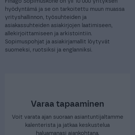
Finago Sopimuskone on yli 10 000 yrityksen
hyödyntämä ja se on tarkoitettu muun muassa
yrityshallinnon, työsuhteiden ja
asiakassuhteiden asiakirjojen laatimiseen,
allekirjoittamiseen ja arkistointiin.
Sopimuspohjat ja asiakirjamallit löytyvät
suomeksi, ruotsiksi ja englanniksi.
Varaa tapaaminen
Voit varata ajan suoraan asiantuntijaltamme
kalenterista ja jatkaa keskustelua
haluamanasi ajankohtana.