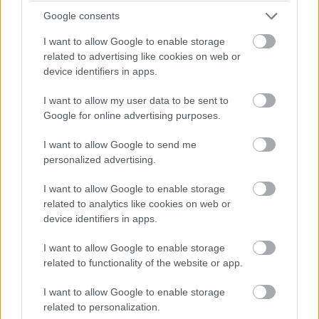
nopeuttaa tilitoimistomme työtä, kun kaiken voi
Google consents
hoitaa sähköisesti sekä antaa asiakirjoille
yhtenäisen ilmeen kaikkien meidän 10
I want to allow Google to enable storage
related to advertising like cookies on web or
kirjanpitäjän kesken.”
device identifiers in apps.
Piia Ansala
I want to allow my user data to be sent to
TABSHEE OY | TALOUSVERKKO
Google for online advertising purposes.
I want to allow Google to send me
personalized advertising.
I want to allow Google to enable storage
related to analytics like cookies on web or
device identifiers in apps.
Kattavat edut
I want to allow Google to enable storage
tilitoimistolle Finago
related to functionality of the website or app.
Sopimuskoneen
I want to allow Google to enable storage
partneriohjelmalla
related to personalization.