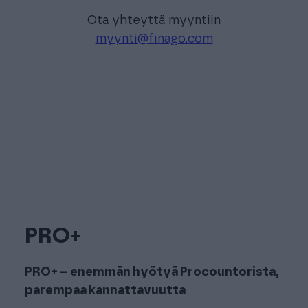
Ota yhteyttä myyntiin
myynti@finago.com
PRO+
PRO+ – enemmän hyötyä Procountorista,
parempaa kannattavuutta