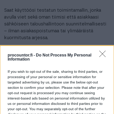
Saat käyttöösi testatun toimintamallin, jonka
avulla viet sekä oman tiimisi että asiakkaasi
sähköiseen taloushallintoon suunnitelmallisesti
– ilman asiakaspoistumaa tai ylimääräistä
kuormitusta arjessa.
procountor.fi -
Do Not Process My Personal
Information
If you wish to opt-out of the sale, sharing to third parties, or
Onni‑projekti on hallittu ja
processing of your personal or sensitive information for
targeted advertising by us, please use the below opt-out
kaupallisesti fiksu tapa vaihtaa
section to confirm your selection. Please note that after your
Procountoriin
opt-out request is processed you may continue seeing
interest-based ads based on personal information utilized by
Onni ei ole pelkkä ohjelmiston käyttöönotto,
us or personal information disclosed to third parties prior to
your opt-out. You may separately opt-out of the further
vaan kokonaisvaltainen muutosprojekti, joka