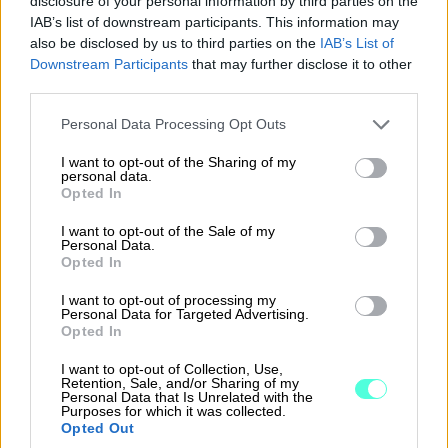
disclosure of your personal information by third parties on the
selkeyttää toimintaa, kasvattaa osaamista ja luo
IAB’s list of downstream participants. This information may
pohjan kannattavalle kasvulle.
also be disclosed by us to third parties on the
IAB’s List of
Downstream Participants
that may further disclose it to other
third parties.
Kenelle Onni‑projekti sopii?
＋
Please note that this website/app uses one or more Google
Personal Data Processing Opt Outs
services and may gather and store information including but
not limited to your visit or usage behaviour. You may click to
I want to opt-out of the Sharing of my
personal data.
grant or deny consent to Google and its third-party tags to
Opted In
Tilitoimistoille, jotka ovat vaihtamassa
use your data for below specified purposes in below Google
Onni‑projektin hyödyt
＋
taloushallinto-ohjelmistoa
consent section.
I want to opt-out of the Sale of my
Personal Data.
Tiimeille, joissa muutos koskee useita
Opted In
työntekijöitä ja asiakkaita
Ohjelmiston vaihto etenee selkeän
I want to opt-out of processing my
Personal Data for Targeted Advertising.
Johtajille, jotka haluavat varmistaa hallitun
Onni‑projektin jälkeen
＋
projektisuunnitelman mukaisesti
Opted In
siirtymän ja sitoutuneet asiakkaat
Asiakkaiden siirrot hoituvat hallitusti ja
I want to opt-out of Collection, Use,
Retention, Sale, and/or Sharing of my
aikataulussa
Personal Data that Is Unrelated with the
Tilitoimisto käyttää Procountoria sujuvasti
Purposes for which it was collected.
Tiimin osaaminen vahvistuu koulutusten ja
Opted Out
osana arkea