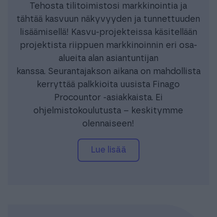
Tehosta tilitoimistosi markkinointia ja
tähtää kasvuun näkyvyyden ja tunnettuuden
lisäämisellä! Kasvu-projekteissa käsitellään
projektista riippuen markkinoinnin eri osa-
alueita alan asiantuntijan
kanssa. Seurantajakson aikana on mahdollista
kerryttää palkkioita uusista Finago
Procountor -asiakkaista. Ei
ohjelmistokoulutusta – keskitymme
olennaiseen!
lue lisää