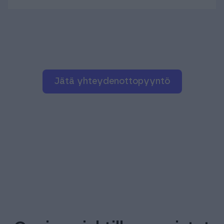
jätä yhteydenottopyyntö