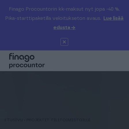
Finago Procountorin kk-maksut nyt jopa -40 %.
Etsi sivustolta
Valitse kieli
Kirjaudu
Pika-starttipaketilla veloitukseton avaus.
Lue lisää
edusta →
Suomi (FI)
Procountor
Tuotteet
Solo
Global (EN)
Kenelle
Sopimuskone
Tilitoimistoille
Finago Sign
Kokemuksia
Kampus
Hinnasto
ETUSIVU
›
PROJEKTIT TILITOIMISTOILLE