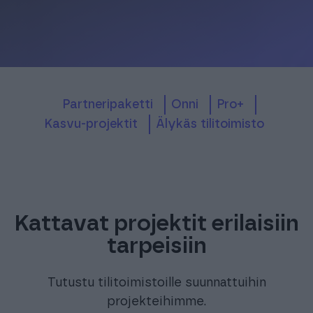
partneripaketti
onni
pro+
Kasvu-projektit
Älykäs tilitoimisto
Kattavat projektit erilaisiin
tarpeisiin
Tutustu tilitoimistoille suunnattuihin
projekteihimme.