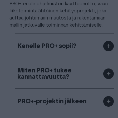
PRO+ ei ole ohjelmiston käyttöönotto, vaan
liiketoimintalähtöinen kehitysprojekti, joka
auttaa johtamaan muutosta ja rakentamaan
mallin jatkuvalle toiminnan kehittämiselle.
Kenelle PRO+ sopii?
＋
Tilitoimistoille, joissa Procountor on jo
Miten PRO+ tukee
＋
osa arkea
kannattavuutta?
Tiimeille, jotka haluavat lisätä
sähköisten asiakkaiden osuutta
Lisäämällä sähköisten asiakkaiden
Johtajille, jotka haluavat vahvistaa
PRO+‑projektin jälkeen
＋
osuutta
tuottavuutta ja kannattavuutta
Selkeyttämällä palvelu‑ ja