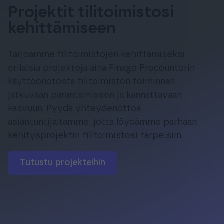
Tuki & Koulutus
Projektit tilitoimistosi
kehittämiseen
Meistä & Ajankohtaista
Tarjoamme tilitoimistojen kehittämiseksi
erilaisia projekteja aina Finago Procountorin
käyttöönotosta tilitoimiston toiminnan
jatkuvaan parantamiseen ja kannattavaan
kasvuun. Pyydä yhteydenottoa
Tilaa Procountor
asiantuntijaltamme, jotta löydämme parhaan
kehitysprojektin tilitoimistosi tarpeisiin.
Kokeile maksutta
tutustu projekteihin
Kirjaudu