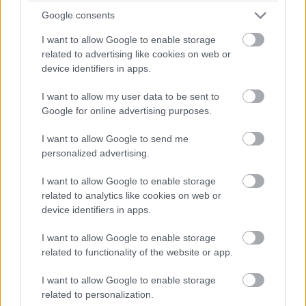
jatkuvan tuen avulla
Asiakkaat on siirretty sähköiseen
Google consents
Prosessit selkeytyvät ja työkuormitus
taloushallintoon ja heillä on tuki käyttöön
I want to allow Google to enable storage
vähenee
related to advertising like cookies on web or
Toimintamallit ovat yhtenäiset ja
device identifiers in apps.
Myynti saa mallin uusien asiakkaiden
skaalautuvat myös kasvuun
digitalisointiin
I want to allow my user data to be sent to
Google for online advertising purposes.
I want to allow Google to send me
personalized advertising.
I want to allow Google to enable storage
related to analytics like cookies on web or
device identifiers in apps.
I want to allow Google to enable storage
related to functionality of the website or app.
I want to allow Google to enable storage
related to personalization.