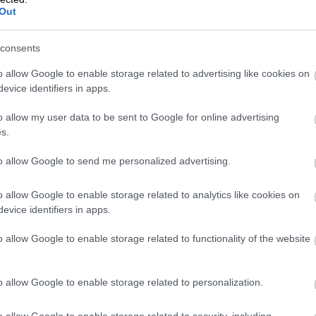
Out
toiminnallisuus tekee
ymä avaa
tilinpäätöksestä
isuuden
consents
sujuvamman
ntoon
Procountorissa
o allow Google to enable storage related to advertising like cookies on
evice identifiers in apps.
o allow my user data to be sent to Google for online advertising
s.
to allow Google to send me personalized advertising.
Katso kaikki
o allow Google to enable storage related to analytics like cookies on
evice identifiers in apps.
o allow Google to enable storage related to functionality of the website
o allow Google to enable storage related to personalization.
o allow Google to enable storage related to security, including