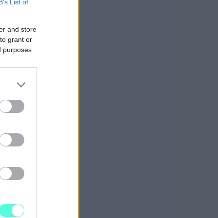
B’s List of
er and store
to grant or
ed purposes