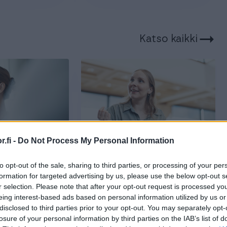
Katso kaikki
.fi -
Do Not Process My Personal Information
 lukuaika
4.5.2026
5 min lukuaika
to opt-out of the sale, sharing to third parties, or processing of your per
formation for targeted advertising by us, please use the below opt-out s
aki –
Verkkolaskutus vuonna
r selection. Please note that after your opt-out request is processed y
önantajan ja
2026 – tarkistuslista
eing interest-based ads based on personal information utilized by us or
disclosed to third parties prior to your opt-out. You may separately opt-
yritykselle
losure of your personal information by third parties on the IAB’s list of
et ja