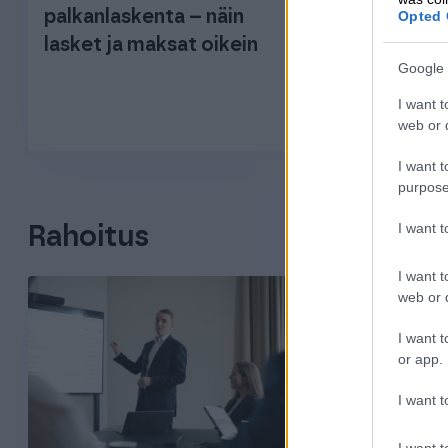
palkanlaskenta – näin
Opted 
käyttöliitt
lasket ja maksat oikein
oven tuleva
Google 
taloushalli
I want t
web or d
I want t
purpose
I want 
Rahoitus
I want t
web or d
I want t
or app.
I want t
I want t