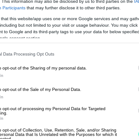
. This information may also be disclosed by us to third parties on the
IA
Participants
that may further disclose it to other third parties.
 that this website/app uses one or more Google services and may gath
including but not limited to your visit or usage behaviour. You may click 
 to Google and its third-party tags to use your data for below specifi
ogle consent section.
Katso kaikki
l Data Processing Opt Outs
o opt-out of the Sharing of my personal data.
In
o opt-out of the Sale of my Personal Data.
In
to opt-out of processing my Personal Data for Targeted
ing.
In
9.6.2026
6 min lukuaika
n lukuaika
o opt-out of Collection, Use, Retention, Sale, and/or Sharing
ersonal Data that Is Unrelated with the Purposes for which it
Uusi tilinpäätös­
n uusi
lected.