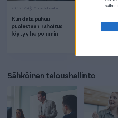
authenti
20.3.2026
2 min lukuaika
13.10.2025
4 mi
Kun data puhuu
Yrityksen t
puolestaan, rahoitus
tukipilarit:
löytyy helpommin
Kassanhallin
ja perintä
Sähköinen taloushallinto