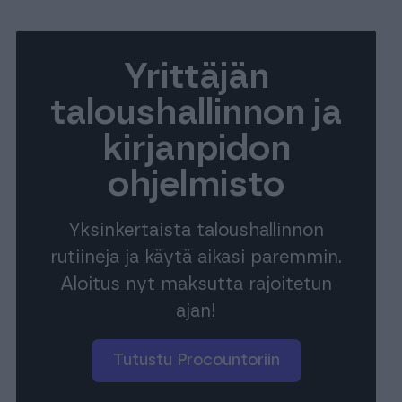
Yrittäjän
uroille ja
taloushallinnon ja
kirjanpidon
istyksille
Yrityksille
istyksille
Yrityksille
ohjelmisto
Yksinkertaista taloushallinnon
rutiineja ja käytä aikasi paremmin.
Aloitus nyt maksutta rajoitetun
ajan!
Tutustu Procountoriin