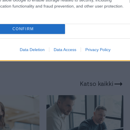
cation functionality and fraud prevention, and other user protection.
14.9.2023
4 min lukuaika
n lukuaika
Vahva kassa on avain
alouden
yrityksen
CONFIRM
menestykselle
ta, rahoitus
taantuman aikana
Data Deletion
Data Access
Privacy Policy
Katso kaikki