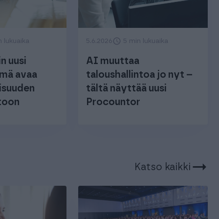
n lukuaika
5.6.2026
5 min lukuaika
n uusi
AI muuttaa
ymä avaa
taloushallintoa jo nyt –
isuuden
tältä näyttää uusi
ntoon
Procountor
Katso kaikki