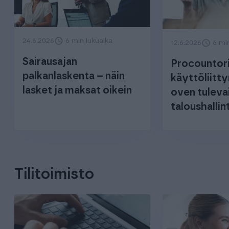
24.6.2026
6 min lukuaika
12.6.2026
6 mi
Sairausajan
Procountori
palkanlaskenta – näin
käyttöliitt
lasket ja maksat oikein
oven tuleva
taloushalli
Tilitoimisto