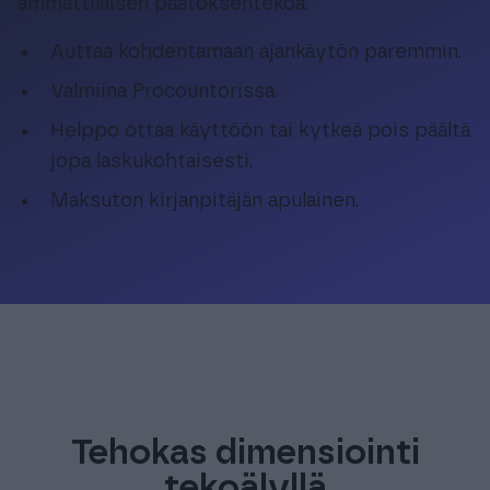
ammattilaisen päätöksentekoa.
Auttaa kohdentamaan ajankäytön paremmin.
Valmiina Procountorissa.
Helppo ottaa käyttöön tai kytkeä pois päältä
jopa laskukohtaisesti.
Maksuton kirjanpitäjän apulainen.
Tehokas dimensiointi
tekoälyllä