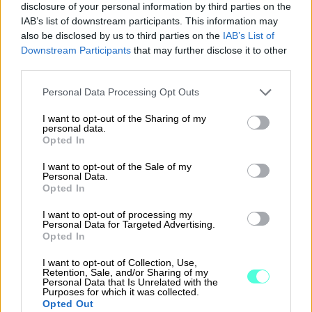
disclosure of your personal information by third parties on the
IAB’s list of downstream participants. This information may
also be disclosed by us to third parties on the
IAB’s List of
Downstream Participants
that may further disclose it to other
third parties.
Please note that this website/app uses one or more Google
Personal Data Processing Opt Outs
”Junior on ehdottoman hyvä. Etenkin, kun se
services and may gather and store information including but
voi oppia koko ajan lisää ja parantaa
not limited to your visit or usage behaviour. You may click to
I want to opt-out of the Sharing of my
personal data.
tarkkuuttaan.”
grant or deny consent to Google and its third-party tags to
Opted In
use your data for below specified purposes in below Google
consent section.
Katri Niskanen
I want to opt-out of the Sale of my
Personal Data.
TOIMITUSJOHTAJA, SOLUVA OY
Opted In
I want to opt-out of processing my
Personal Data for Targeted Advertising.
Opted In
I want to opt-out of Collection, Use,
Retention, Sale, and/or Sharing of my
Personal Data that Is Unrelated with the
Purposes for which it was collected.
Opted Out