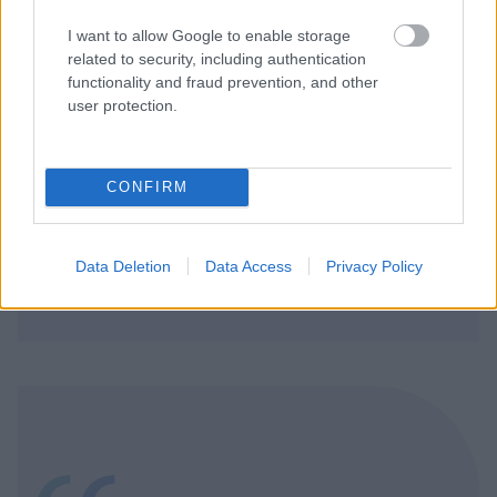
I want to allow Google to enable storage
related to security, including authentication
functionality and fraud prevention, and other
”Tuntuu turvalliselta käyttää kirjanpito-
user protection.
ohjelmaa jota kehitetään jatkuvasti”
Mira Merikanto
CONFIRM
LIIKETOIMINTAJOHTAJA, TILITOIMISTO SUKKELA
Data Deletion
Data Access
Privacy Policy