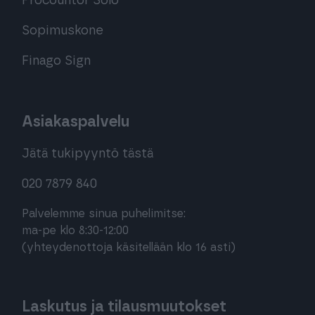
Procountor Solo
jälkeen tai laskuihin, joiden rivitietoja on
muokattu Juniorin käyttöönoton jälkeen.
Sopimuskone
Lue lisää ohjekirjasta
Finago Sign
Asiakaspalvelu
Jätä tukipyyntö tästä
020 7879 840
Palvelemme sinua puhelimitse:
ma-pe klo 8:30-12:00
(yhteydenottoja käsitellään klo 16 asti)
Laskutus ja tilausmuutokset