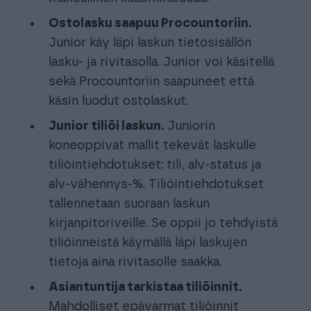
Ostolasku saapuu Procountoriin.
Junior käy läpi laskun tietosisällön
lasku- ja rivitasolla. Junior voi käsitellä
sekä Procountoriin saapuneet että
käsin luodut ostolaskut.
Junior tiliöi laskun.
Juniorin
koneoppivat mallit tekevät laskulle
tiliöintiehdotukset: tili, alv-status ja
alv-vähennys-%. Tiliöintiehdotukset
tallennetaan suoraan laskun
kirjanpitoriveille. Se oppii jo tehdyistä
tiliöinneistä käymällä läpi laskujen
tietoja aina rivitasolle saakka.
Asiantuntija tarkistaa tiliöinnit.
Mahdolliset epävarmat tiliöinnit