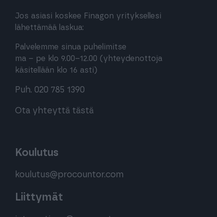
Jos asiasi koskee Finagon yrityksellesi
lähettämää laskua:
Palvelemme sinua puhelimitse
ma – pe klo 9.00–12.00 (yhteydenottoja
käsitellään klo 16 asti)
Puh. 020 785 1390
Ota yhteyttä tästä
Koulutus
koulutus@procountor.com
Liittymät