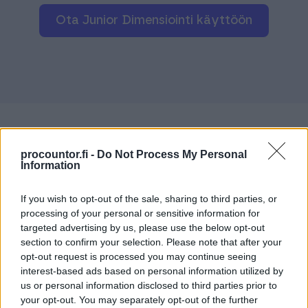
kanssa tai erikseen.
ota Junior Dimensiointi käyttöön
Perus 10,90 €
/kk/yritys
Plus 21,90 €
/kk/yritys
Jousto 21,90 €
/kk/yritys
Enterprise 29,90 €
/kk/yritys
Max 32,90 €
/kk/yritys
procountor.fi -
Do Not Process My Personal
Information
Premium 43,90 €
Kokemuksia Procountor
/kk/yritys
Juniorista
Rajaton 54,90 €
/kk/yritys
If you wish to opt-out of the sale, sharing to third parties, or
processing of your personal or sensitive information for
Hintoihin lisätään ALV 25,5 %.
targeted advertising by us, please use the below opt-out
section to confirm your selection. Please note that after your
opt-out request is processed you may continue seeing
interest-based ads based on personal information utilized by
us or personal information disclosed to third parties prior to
your opt-out. You may separately opt-out of the further