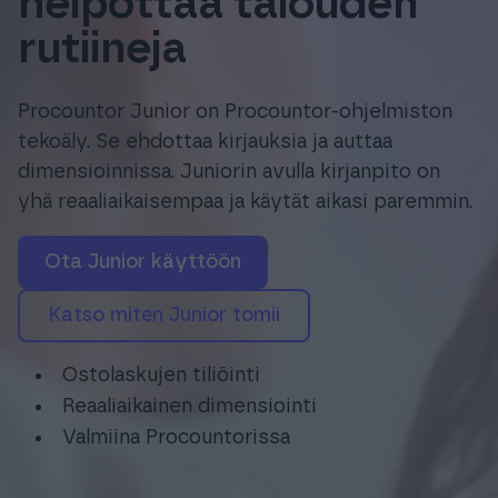
helpottaa talouden
Tuki & Koulutus
rutiineja
Meistä & Ajankohtaista
Procountor Junior on Procountor-ohjelmiston
tekoäly. Se ehdottaa kirjauksia ja auttaa
dimensioinnissa. Juniorin avulla kirjanpito on
yhä reaaliaikaisempaa ja käytät aikasi paremmin.
Tilaa Procountor
ota Junior käyttöön
Katso miten Junior tomii
Kokeile maksutta
Ostolaskujen tiliöinti
Kirjaudu
Reaaliaikainen dimensiointi
Valmiina Procountorissa