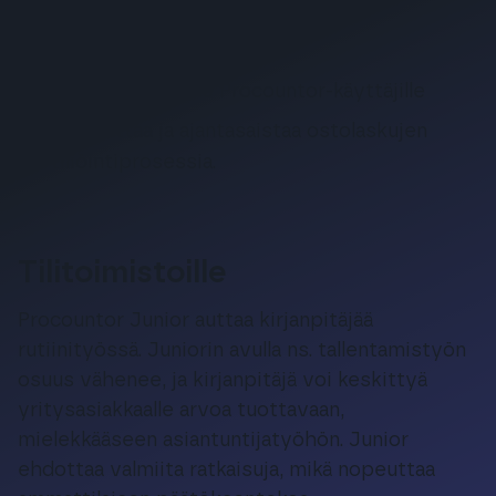
tueksi.
Valmiina Procountorissa.
Maksuton kaikille Procountor-käyttäjille
Nopeuttaa ja ajantasaistaa ostolaskujen
tiliöintiprosessia.
Tilitoimistoille
Procountor Junior auttaa kirjanpitäjää
rutiinityössä. Juniorin avulla ns. tallentamistyön
osuus vähenee, ja kirjanpitäjä voi keskittyä
yritysasiakkaalle arvoa tuottavaan,
mielekkääseen asiantuntijatyöhön. Junior
ehdottaa valmiita ratkaisuja, mikä nopeuttaa