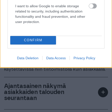
I want to allow Google to enable storage
related to security, including authentication
functionality and fraud prevention, and other
user protection.
CONFIRM
Paranna tehokkuutta
Data Deletion
Data Access
Privacy Policy
Finago Procountor -ohjelmisto nopeuttaa ja
helpottaa tilitoimiston työtä. Se mahdollistaa
helpomman tiedon ja aineistojen jakamisen.
Kaikki aineistot ovat samassa paikassa, ja
käytettävissä niin tilitoimistolla kuin asiakkaalla.
Ajantasainen näkymä