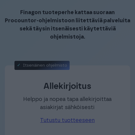
Automaattisiirtoliittymä
Suositut lisäpalvelut
Eurocard-liittymä
tilitoimistoille
Konsernilaskenta
Dimensiokohtainen käyttöoikeusrajaus
Finagon
tuoteperhe kattaa suoraan
Procountor-ohjelmistoon liitettäviä palveluita
sekä täysin itsenäisesti käytettäviä
ohjelmistoja.
Itsenäinen ohjelmisto
Allekirjoitus
Helppo ja nopea tapa allekirjoittaa
asiakirjat sähköisesti