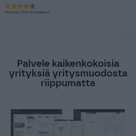
Perustuu
769
+
arvosteluun
Palvele kaikenkokoisia
yrityksiä yritysmuodosta
riippumatta