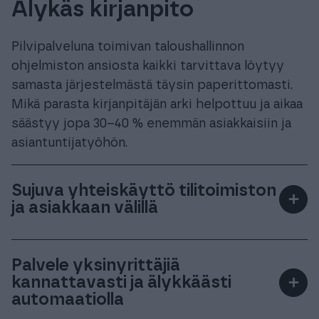
Älykäs kirjanpito
Pilvipalveluna toimivan taloushallinnon
ohjelmiston ansiosta kaikki tarvittava löytyy
samasta järjestelmästä täysin paperittomasti.
Mikä parasta kirjanpitäjän arki helpottuu ja aikaa
säästyy jopa 30–40 % enemmän asiakkaisiin ja
asiantuntijatyöhön.
Sujuva yhteiskäyttö tilitoimiston
＋
ja asiakkaan välillä
Finago Procountor
on täydellinen ohjelmisto