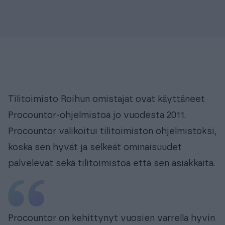
f
4
7
Tilitoimisto Roihun omistajat ovat käyttäneet
Procountor-ohjelmistoa jo vuodesta 2011.
Procountor valikoitui tilitoimiston ohjelmistoksi,
koska sen hyvät ja selkeät ominaisuudet
palvelevat sekä tilitoimistoa että sen asiakkaita.