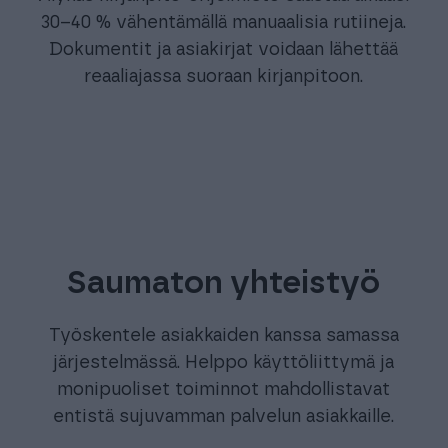
kirjanpito
Älykäs kirjanpito-ohjelmisto säästää aikaasi
30–40 % vähentämällä manuaalisia rutiineja.
Dokumentit ja asiakirjat voidaan lähettää
reaaliajassa suoraan kirjanpitoon.
Saumaton yhteistyö
Työskentele asiakkaiden kanssa samassa