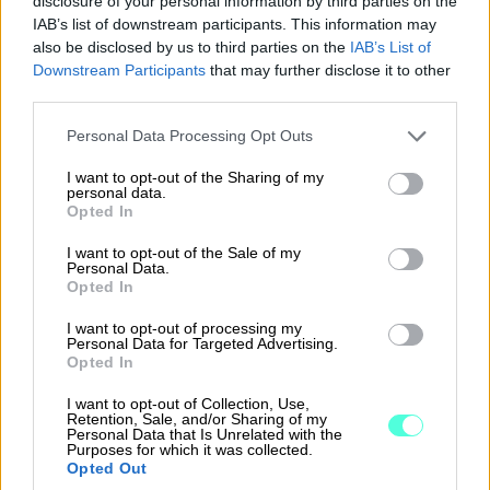
disclosure of your personal information by third parties on the
laskujen metsästämiseen.
IAB’s list of downstream participants. This information may
Finago Procountor mahdollistaa, että
also be disclosed by us to third parties on the
IAB’s List of
Yhteistyö on tehokkaampaa, kun asiakkaille voi
asiakkaidesi taloushallinnon prosessit
Downstream Participants
that may further disclose it to other
Auta asiakkaita menestymään
＋
kommunikoida suoraan ohjelmistosta,
muuttuvat vaivalloisesta puurtamisesta
third parties.
esimerkiksi lisätä laskukohtaisia huomautuksia,
oivaltavaksi tekemiseksi.
Please note that this website/app uses one or more Google
Personal Data Processing Opt Outs
joista lähtee automaattiset ilmoitukset.
Finago Procountorin avulla tilitoimisto voi
services and may gather and store information including but
Reaaliaikaisen kirjanpidon ja helposti
pyydä yhteydenottoa
tarjota reaaliaikaista tietoa asiakkaiden
not limited to your visit or usage behaviour. You may click to
I want to opt-out of the Sharing of my
personal data.
ymmärrettävien raporttien avulla autat
grant or deny consent to Google and its third-party tags to
liiketoiminnasta. Asiakkaat pysyvät ajan tasalla
Opted In
use your data for below specified purposes in below Google
asiakkaita saamaan paremman käsityksen
maksamattomista laskuista, tulevista maksuista
consent section.
I want to opt-out of the Sale of my
liiketoiminnastaan.
ja viimeisimmistä myyntiluvuista.
Personal Data.
Opted In
Tilitoimiston kirjanpitäjät pääsevät toimimaan
I want to opt-out of processing my
asiakkaiden luotettuina neuvonantajina ja
Personal Data for Targeted Advertising.
Opted In
talouspäälliköinä manuaalisen kirjaamisen sijaan.
Asiakkaille voidaan tarjota sparrausta
I want to opt-out of Collection, Use,
Retention, Sale, and/or Sharing of my
liiketoiminnan reaaliaikaisessa seurannassa,
Personal Data that Is Unrelated with the
Purposes for which it was collected.
tuottaa täsmällistä tietoa ja avata lukujen
Opted Out
merkitystä.