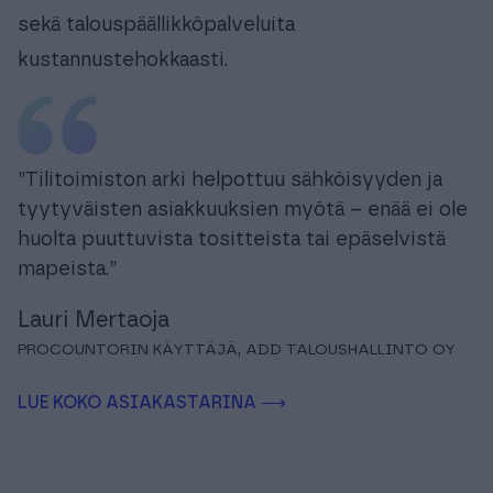
ja 100 % sähköisyyteen asiakassuhteissaan.
Procountorin avulla he voivat tarjota laadukasta
ja monipuolista taloushallintoa raportointeineen
sekä talouspäällikköpalveluita
kustannustehokkaasti.
”Tilitoimiston arki helpottuu sähköisyyden ja
tyytyväisten asiakkuuksien myötä – enää ei ole
huolta puuttuvista tositteista tai epäselvistä
mapeista.”
Lauri Mertaoja
PROCOUNTORIN KÄYTTÄJÄ, ADD TALOUSHALLINTO OY