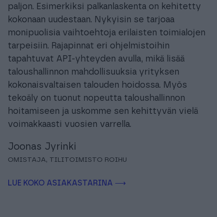
Procountor on kehittynyt vuosien varrella hyvin
paljon. Esimerkiksi palkanlaskenta on kehitetty
kokonaan uudestaan. Nykyisin se tarjoaa
monipuolisia vaihtoehtoja erilaisten toimialojen
tarpeisiin. Rajapinnat eri ohjelmistoihin
tapahtuvat API-yhteyden avulla, mikä lisää
taloushallinnon mahdollisuuksia yrityksen
kokonaisvaltaisen talouden hoidossa. Myös
tekoäly on tuonut nopeutta taloushallinnon
hoitamiseen ja uskomme sen kehittyvän vielä
voimakkaasti vuosien varrella.
Joonas Jyrinki
OMISTAJA, TILITOIMISTO ROIHU