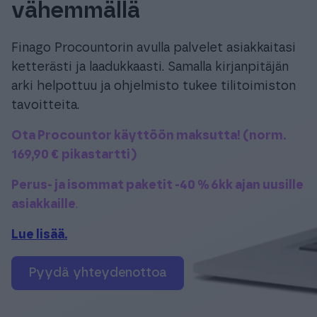
vähemmällä
Tuki & Koulutus
Finago Procountorin avulla palvelet asiakkaitasi
Meistä & Ajankohtaista
ketterästi ja laadukkaasti. Samalla kirjanpitäjän
arki helpottuu ja ohjelmisto tukee tilitoimiston
tavoitteita.
Ota Procountor käyttöön maksutta! (norm.
169,90 € pikastartti)
Tilaa Procountor
Perus- ja isommat paketit -40 % 6kk ajan uusille
Kokeile maksutta
asiakkaille
.
Lue lisää.
Kirjaudu
pyydä yhteydenottoa