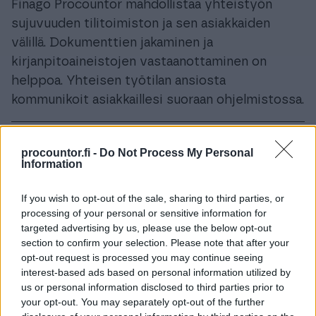
tilitapahtumiin.
Saumaton yhteistyö
Selvitys kaikista tuloista.
Luotettava asiakirjojen välitys.
Finago Procountor mahdollistaa yhteistyön
Oma-aloitteisten verojen maksut.
sujuvuuden tilitoimiston ja sen asiakkaiden
välillä. Dokumenttien jakaminen ja
kirjanpitoaineistojen vastaanottaminen on
helppoa. Yhteisen työtilan ansiosta
procountor.fi -
Do Not Process My Personal
kommunikoit asiakkaillesi suoraan ohjelmistossa.
Information
If you wish to opt-out of the sale, sharing to third parties, or
Joustava työnjako ja helppo
processing of your personal or sensitive information for
＋
kommunikointi
targeted advertising by us, please use the below opt-out
section to confirm your selection. Please note that after your
opt-out request is processed you may continue seeing
Työnjaosta ja vastuista voi asiakkaiden kanssa
interest-based ads based on personal information utilized by
päättää joustavasti. Kirjanpitoaineistot tulee
Vaivattomat taloushallinnon
us or personal information disclosed to third parties prior to
＋
prosessit
kerättyä reaaliajassa eikä aikaa kulu kuittien tai
your opt-out. You may separately opt-out of the further