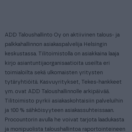
Procountoriin yli 100 integraation joukosta,
jolloin tarvittava tieto kulkee saumattomasti
järjestelmästä toiseen.
CRM
Laskutus
Palkat ja HR
ADD Taloushallinto Oy on aktiivinen talous- ja
Raportointi
palkkahallinnon asiakaspalvelija Helsingin
Toiminnanohjaus
keskustassa. Tilitoimistolla on asiakkaina laaja
kirjo asiantuntijaorganisaatioita useilta eri
toimialoilta sekä ulkomaisten yritysten
tytäryhtiöitä. Kasvuyritykset, Tekes-hankkeet
ym. ovat ADD Taloushallinnolle arkipäivää.
Tilitoimisto pyrkii asiakaskohtaisiin palveluihin