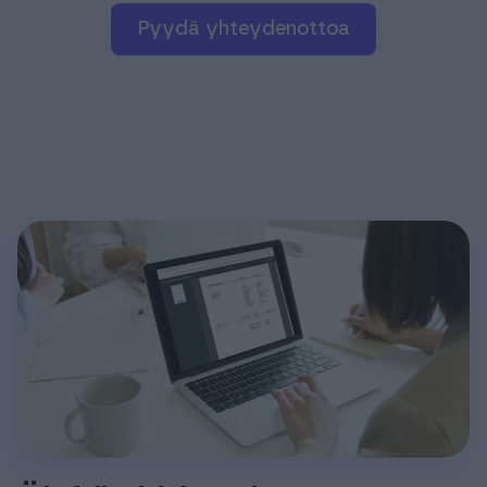
pyydä yhteydenottoa