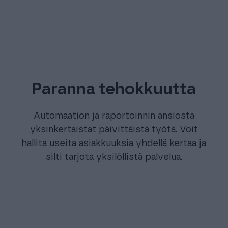
järjestelmässä. Helppo käyttöliittymä ja
monipuoliset toiminnot mahdollistavat
entistä sujuvamman palvelun asiakkaille.
Paranna tehokkuutta
Automaation ja raportoinnin ansiosta
yksinkertaistat päivittäistä työtä. Voit
hallita useita asiakkuuksia yhdellä kertaa ja
silti tarjota yksilöllistä palvelua.