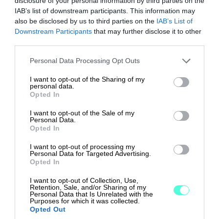
Yhteistyössä Verified.eu:n kanssa
disclosure of your personal information by third parties on the
IAB’s list of downstream participants. This information may
Tietoturva
also be disclosed by us to third parties on the
IAB’s List of
Downstream Participants
that may further disclose it to other
sisäänrakennettuna
third parties.
Please note that this website/app uses one or more Google
Personal Data Processing Opt Outs
services and may gather and store information including but
not limited to your visit or usage behaviour. You may click to
I want to opt-out of the Sharing of my
personal data.
grant or deny consent to Google and its third-party tags to
Opted In
Koska mielenrauhasi on meille
use your data for below specified purposes in below Google
consent section.
I want to opt-out of the Sale of my
tärkeää, toteutimme sinulle
Personal Data.
uudenlaisen
Opted In
allekirjoituspalvelun, jossa
I want to opt-out of processing my
Personal Data for Targeted Advertising.
tietoturva on kaiken keskiössä.
Opted In
I want to opt-out of Collection, Use,
Retention, Sale, and/or Sharing of my
Personal Data that Is Unrelated with the
Purposes for which it was collected.
Täydellinen jäljitettävyys kaikille
Opted Out