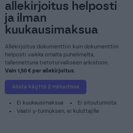
allekirjoitus helposti
Tuki & Koulutus
ja ilman
Meistä & Ajankohtaista
kuukausimaksua
Allekirjoitus dokumenttiin kuin dokumenttiin
helposti vaikka omalta puhelimelta,
tallennettuna tietoturvalliseen arkistoon.
Tilaa Procountor
Vain 1,50 € per allekirjoitus
.
Kokeile maksutta
Aloita käyttö 2 minuutissa
Ei kuukausimaksua
Ei sitoutumista
Kirjaudu
Vaatii y-tunnuksen, ei kuluttajille