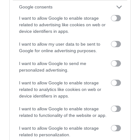
dokumenteille
Google consents
Jokainen allekirjoitettu dokumentti on
I want to allow Google to enable storage
jäljitettävissä allekirjoitukseen asti.
related to advertising like cookies on web or
Allekirjoitetun dokumentin sinetöinnin ansiosta
device identifiers in apps.
varmistut dokumentin alkuperäisyydestä.
I want to allow my user data to be sent to
Google for online advertising purposes.
I want to allow Google to send me
Tietoturva kaiken lähtökohtana
personalized advertising.
Tietoturva on yhdenmukainen ISO27001:n
I want to allow Google to enable storage
related to analytics like cookies on web or
kanssa ja kaikki tietosi ovat tallessa EU-alueella.
device identifiers in apps.
Aloita käyttö nyt
I want to allow Google to enable storage
related to functionality of the website or app.
I want to allow Google to enable storage
related to personalization.