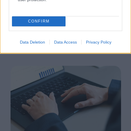
markkinointitarkoitukseen. Tältä sivulta
ladattuja materiaaleja voit hyödyntää
sellaisissa yhteyksissä, joissa mainitaan
CONFIRM
yrityksemme tuotteita.
Data Deletion
Data Access
Privacy Policy
tutustu materiaalipankkiin