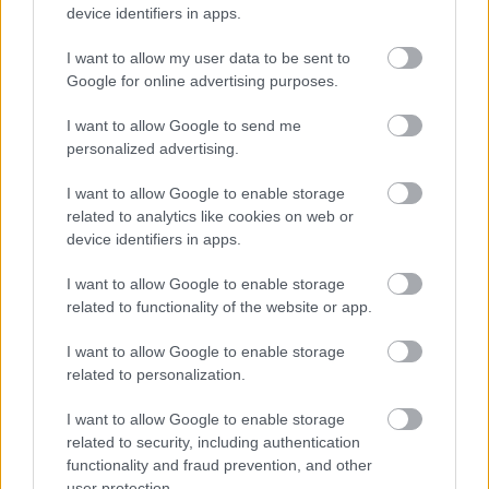
tulevaisuuden työntekijäsi.
device identifiers in apps.
I want to allow my user data to be sent to
Tutustu oppilaitosakatemiaan
Google for online advertising purposes.
I want to allow Google to send me
personalized advertising.
I want to allow Google to enable storage
related to analytics like cookies on web or
device identifiers in apps.
I want to allow Google to enable storage
Ladattavat Finago
related to functionality of the website or app.
Procountorin
I want to allow Google to enable storage
markkinointimateriaalit
related to personalization.
Pääset lataamaan täältä tuotteidemme logoja
I want to allow Google to enable storage
related to security, including authentication
ja monia muita markkinointimateriaaleja
functionality and fraud prevention, and other
maksutta yrityksesi kotisivuille tai muuhun
user protection.