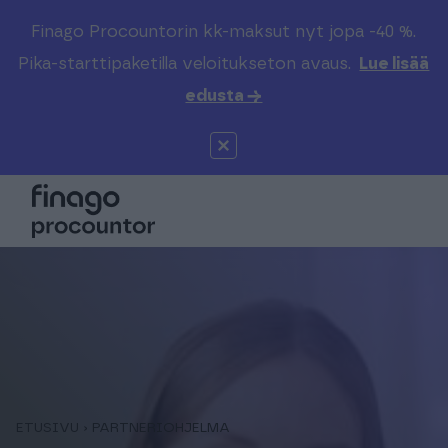
Finago Procountorin kk-maksut nyt jopa -40 %.
Etsi sivustolta
Valitse kieli
Kirjaudu
Pika-starttipaketilla veloitukseton avaus.
Lue lisää
edusta →
Suomi (FI)
Procountor
Tuotteet
Solo
Global (EN)
Kenelle
Sopimuskone
Tilitoimistoille
Finago Sign
Kokemuksia
Kampus
Hinnasto
ETUSIVU
›
PARTNERIOHJELMA