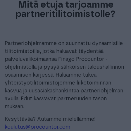
Mitä etuja tarjoamme
partneritilitoimistolle?
Partneriohjelmamme on suunnattu dynaamisille
tilitoimistoille, jotka haluavat täydentää
palveluvalikoimaansa Finago Procountor -
ohjelmistolla ja pysyä sähköisen taloushallinnon
osaamisen kärjessä. Haluamme tukea
yhteistyötilitoimistojemme liiketoiminnan
kasvua ja uusasiakashankintaa partneriohjelman
avulla. Edut kasvavat partneruuden tason
mukaan.
Kysyttävää? Autamme mielellämme!
koulutus@procountor.com