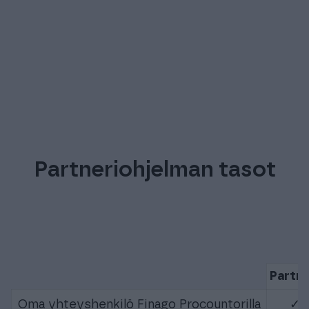
Partneriohjelman tasot
Partne
Oma yhteyshenkilö Finago Procountorilla
✓