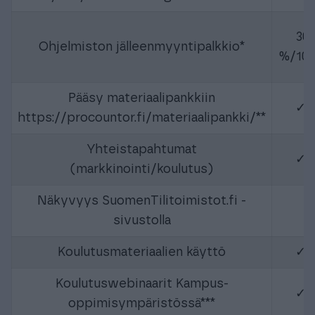
30
Ohjelmiston jälleenmyyntipalkkio*
%/10
Pääsy materiaalipankkiin
✓
https://procountor.fi/materiaalipankki/**
Yhteistapahtumat
✓
(markkinointi/koulutus)
Näkyvyys SuomenTilitoimistot.fi -
sivustolla
Koulutusmateriaalien käyttö
✓
Koulutuswebinaarit Kampus-
✓
oppimisympäristössä***