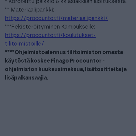
* Korotettu palkkio 6 kk asiakkaan aloituksesta.
** Materiaalipankki:
https://procountor.fi/materiaalipankki/
***Rekisteröityminen Kampukselle:
https://procountor.fi/koulutukset-
tilitoimistoille/
****Ohjelmistoalennus tilitoimiston omasta
käytöstä koskee Finago Procountor -
ohjelmiston kuukausimaksua, lisätositteita ja
lisäpalkansaajia.