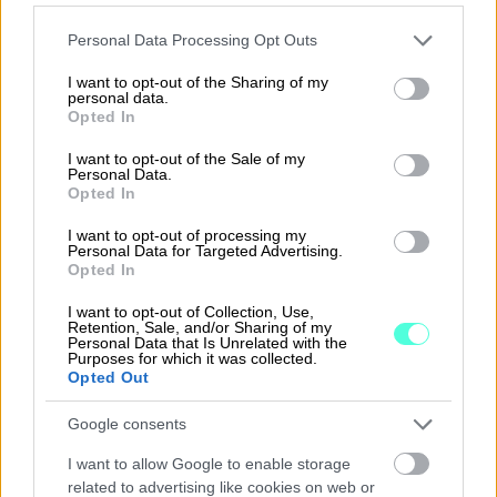
Please note that this website/app uses one or more Google
Personal Data Processing Opt Outs
services and may gather and store information including but
not limited to your visit or usage behaviour. You may click to
I want to opt-out of the Sharing of my
personal data.
grant or deny consent to Google and its third-party tags to
Opted In
use your data for below specified purposes in below Google
consent section.
I want to opt-out of the Sale of my
Personal Data.
Opted In
I want to opt-out of processing my
Personal Data for Targeted Advertising.
Opted In
I want to opt-out of Collection, Use,
Retention, Sale, and/or Sharing of my
Personal Data that Is Unrelated with the
Löydä Oppilaitosakatemiasta
Purposes for which it was collected.
Opted Out
tulevaisuuden osaaja
Google consents
Partneritilitoimistona voit olla myös osa
I want to allow Google to enable storage
Oppilaitosakatemiaamme ja sitä kautta tavoitat
related to advertising like cookies on web or