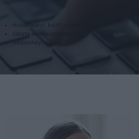
Hoida laskut, kuitit, palkat ja maksut
Säästä aikaa automaatiolla
Helppokäyttöinen