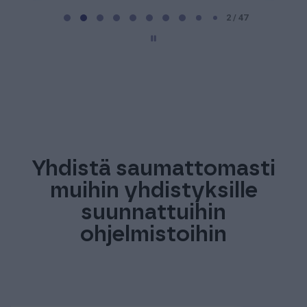
P
a
2 / 47
g
e
2
o
f
4
7
Yhdistä saumattomasti
muihin yhdistyksille
suunnattuihin
ohjelmistoihin