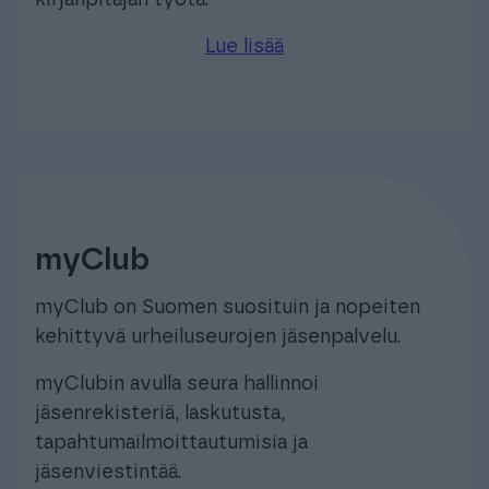
kirjanpitäjän työtä.
Lue lisää
myClub
myClub on Suomen suosituin ja nopeiten
kehittyvä urheiluseurojen jäsenpalvelu.
myClubin avulla seura hallinnoi
jäsenrekisteriä, laskutusta,
tapahtumailmoittautumisia ja
jäsenviestintää.