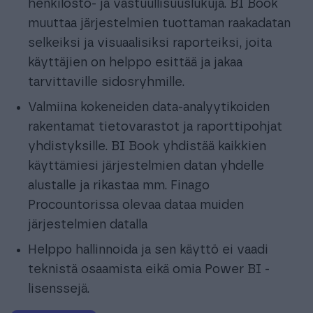
henkilöstö- ja vastuullisuuslukuja. BI Book
muuttaa järjestelmien tuottaman raakadatan
selkeiksi ja visuaalisiksi raporteiksi, joita
käyttäjien on helppo esittää ja jakaa
tarvittaville sidosryhmille.
Valmiina kokeneiden data-analyytikoiden
rakentamat tietovarastot ja raporttipohjat
yhdistyksille. BI Book yhdistää kaikkien
käyttämiesi järjestelmien datan yhdelle
alustalle ja rikastaa mm. Finago
Procountorissa olevaa dataa muiden
järjestelmien datalla
Helppo hallinnoida ja sen käyttö ei vaadi
teknistä osaamista eikä omia Power BI -
lisenssejä.