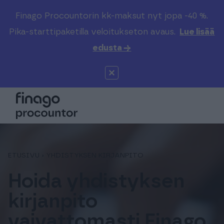
Finago Procountorin kk-maksut nyt jopa -40 %.
Etsi sivustolta
Valitse kieli
Kirjaudu
Pika-starttipaketilla veloitukseton avaus.
Lue lisää
edusta →
Suomi (FI)
Procountor
Tuotteet
Solo
Global (EN)
Kenelle
Sopimuskone
Tilitoimistoille
ETUSIVU
›
YHDISTYKSEN KIRJANPITO
Finago Sign
Kokemuksia
Hoida yhdistyksen
kirjanpito
Kampus
Hinnasto
vaivattomasti Finago