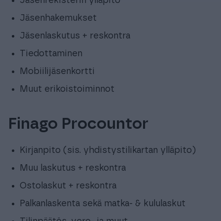
Jäsenrekisterin ylläpito
Jäsenhakemukset
Jäsenlaskutus + reskontra
Tiedottaminen
Mobiilijäsenkortti
Muut erikoistoiminnot
Finago Procountor
Kirjanpito (sis. yhdistystilikartan ylläpito)
Muu laskutus + reskontra
Ostolaskut + reskontra
Palkanlaskenta sekä matka- & kululaskut