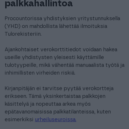
palkkahallintoa
Procountorissa yhdistyksien yritystunnuksella
(YHD) on mahdollista lähettää ilmoituksia
Tulorekisteriin.
Ajankohtaiset verokorttitiedot voidaan hakea
useille yhdistysten yleisesti käyttämille
tulotyypeille, mikä vähentää manuaalista työtä ja
inhimillisten virheiden riskiä.
Kirjanpitäjän ei tarvitse pyytää verokortteja
erikseen. Tämä yksinkertaistaa palkkojen
käsittelyä ja nopeuttaa arkea myös
epätavanomaisissa palkkatilanteissa, kuten
esimerkiksi
urheiluseuroissa.