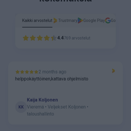
Kaikki arvostelut
Trustmary
Google Play
Google
4.4
769
arvostelut
2 months ago
helppokäyttöinen,kattava ohjelmisto
Kaija Koljonen
Vieremä • Veljekset Koljonen •
KK
taloushallinto