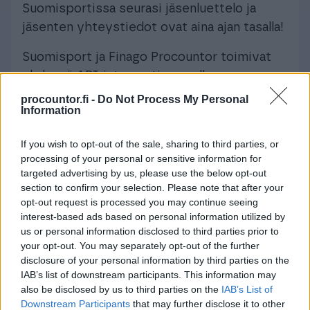
Suomisportissa seurasi jäsenluettelo ja
jäsenten yhteystiedot ovat aina ajan tasalla!
Suomisport ja Finago Procountor toimivat
yhdessä API-integraation avulla.
Suomisportista siirtyy kirjanpidon
procountor.fi -
Do Not Process My Personal
Information
muistiotositteet automaattisesti
organisaation kirjanpitoon Procountoriin.
If you wish to opt-out of the sale, sharing to third parties, or
processing of your personal or sensitive information for
Lue lisää
targeted advertising by us, please use the below opt-out
section to confirm your selection. Please note that after your
opt-out request is processed you may continue seeing
interest-based ads based on personal information utilized by
us or personal information disclosed to third parties prior to
your opt-out. You may separately opt-out of the further
Muita valmiiksi integroituja
disclosure of your personal information by third parties on the
IAB’s list of downstream participants. This information may
jäsenrekisteriohjelmistoja:
also be disclosed by us to third parties on the
IAB’s List of
Downstream Participants
that may further disclose it to other
FloMembers –
lue lisää täältä