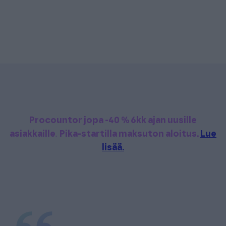
Procountor jopa -40 % 6kk ajan uusille
asiakkaille
.
Pika-startilla maksuton aloitus.
Lue
lisää.