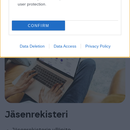
user protection.
Tehtävät jäsenrekisteriohjelmiston ja Finago
Procountorin välillä jaetaan yleisesti seuraavasti:
CONFIRM
Data Deletion
Data Access
Privacy Policy
Jäsenrekisteri