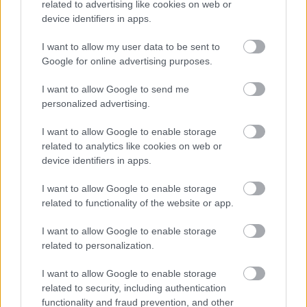
related to advertising like cookies on web or
device identifiers in apps.
I want to allow my user data to be sent to
Google for online advertising purposes.
I want to allow Google to send me
personalized advertising.
Tehtävien jako
I want to allow Google to enable storage
jäsenrekisterin ja Finago
related to analytics like cookies on web or
Procountorin välillä
device identifiers in apps.
I want to allow Google to enable storage
Yhdistyksien ydintehtäviä on jäsenistön
related to functionality of the website or app.
hallinta, mihin yleisesti kuuluu jäsenrekisterin
I want to allow Google to enable storage
ylläpito, jäsenlaskutus ja jäsenistölle
related to personalization.
tiedottaminen. Tätä varten yhdistyksellä on
usein käytössään näihin tehtäviin erikoistuneita
I want to allow Google to enable storage
related to security, including authentication
jäsenrekisteriohjelmistoja.
functionality and fraud prevention, and other