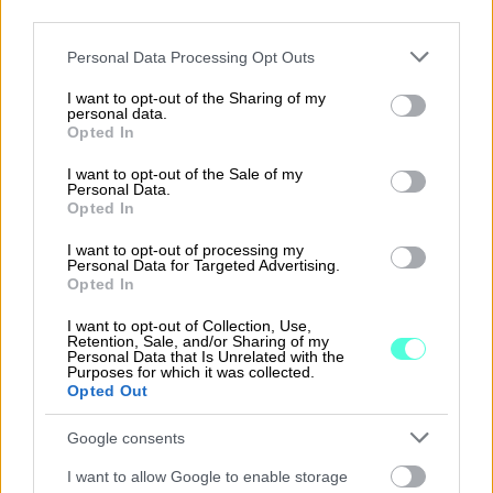
third parties.
Please note that this website/app uses one or more Google
Personal Data Processing Opt Outs
services and may gather and store information including but
not limited to your visit or usage behaviour. You may click to
I want to opt-out of the Sharing of my
personal data.
grant or deny consent to Google and its third-party tags to
Opted In
use your data for below specified purposes in below Google
consent section.
I want to opt-out of the Sale of my
Personal Data.
Opted In
I want to opt-out of processing my
Personal Data for Targeted Advertising.
Opted In
”Yhdistyksemme talouden hoito sujuu
helposti, vaikka urheilukisoja seuratessa”
I want to opt-out of Collection, Use,
Retention, Sale, and/or Sharing of my
Personal Data that Is Unrelated with the
Anna-Kaisa Packalen
Purposes for which it was collected.
Opted Out
TALOUDENHOITAJA, PYÖRÄILYSEURA FINSKA
KOMPANIET
Google consents
LUE KOKO ASIAKASTARINA ⟶
I want to allow Google to enable storage