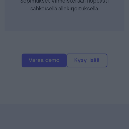
Sopimukset viimeistellään nopeasti
sähköisellä allekirjoituksella.
varaa demo
Kysy lisää