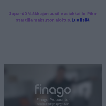
Jopa -40 % 6kk ajan uusille asiakkaille
.
Pika-
startilla maksuton aloitus.
Lue lisää.