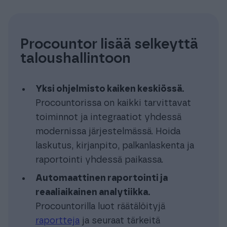
Procountor lisää selkeyttä
taloushallintoon
Yksi ohjelmisto kaiken keskiössä.
Procountorissa on kaikki tarvittavat
toiminnot ja integraatiot yhdessä
modernissa järjestelmässä. Hoida
laskutus, kirjanpito, palkanlaskenta ja
raportointi yhdessä paikassa.
Automaattinen raportointi ja
reaaliaikainen analytiikka.
Procountorilla luot räätälöityjä
raportteja
ja seuraat tärkeitä