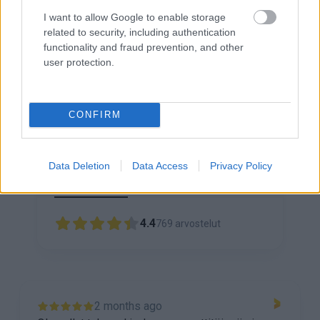
I want to allow Google to enable storage
related to security, including authentication
functionality and fraud prevention, and other
user protection.
Asiakkaidemme
CONFIRM
kokemuksia
Data Deletion
Data Access
Privacy Policy
Kaikki arvostelut
Trustmary
Google Play
Google
4.4
769
arvostelut
22 days ago