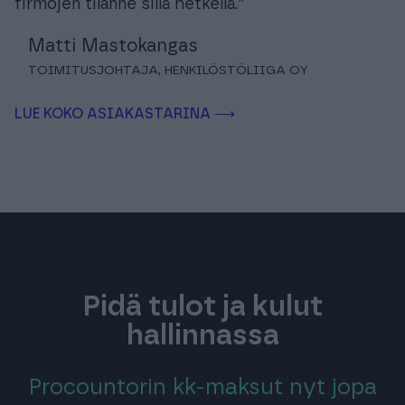
firmojen tilanne sillä hetkellä.”
Matti Mastokangas
TOIMITUSJOHTAJA, HENKILÖSTÖLIIGA OY
LUE KOKO ASIAKASTARINA ⟶
Pidä tulot ja kulut
hallinnassa
Procountorin kk-maksut nyt jopa