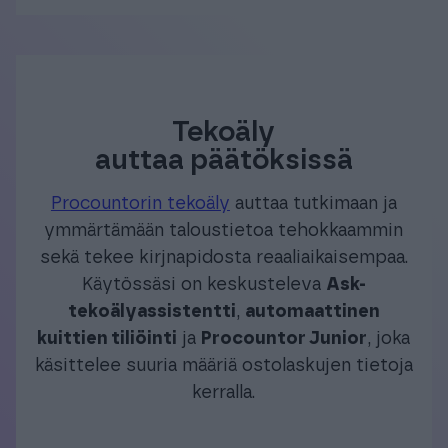
Tekoäly
auttaa päätöksissä
Procountorin tekoäly
auttaa tutkimaan ja
ymmärtämään taloustietoa tehokkaammin
sekä tekee kirjnapidosta reaaliaikaisempaa.
Käytössäsi on keskusteleva
Ask-
tekoälyassistentti
,
automaattinen
kuittien tiliöinti
ja
Procountor Junior
, joka
käsittelee suuria määriä ostolaskujen tietoja
kerralla.