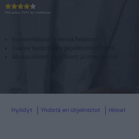
Perustuu
769
+
arvosteluun
Konsernitason laskenta helposti
Sujuva tiedonkulku järjestelmien välillä
Monipuolinen raportointi ja integraatiot
Hyödyt
yhdistä eri ohjelmistot
hinnat