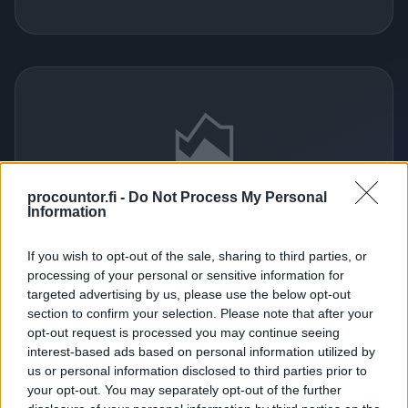
area_chart
procountor.fi -
Do Not Process My Personal
Information
Varmista näkyvyys
taloustilanteeseen
If you wish to opt-out of the sale, sharing to third parties, or
processing of your personal or sensitive information for
Reaaliaikainen näkyvyys yrityksen talouteen
targeted advertising by us, please use the below opt-out
section to confirm your selection. Please note that after your
tukee päätöksentekoasi.
Finago Procountor
opt-out request is processed you may continue seeing
Tilillä säästät rahaa
.
interest-based ads based on personal information utilized by
us or personal information disclosed to third parties prior to
your opt-out. You may separately opt-out of the further