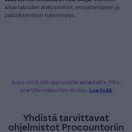
aikaa
talouden analysointiin, ennustamiseen ja
päätöksenteon tukemiseen.
Jopa -40 % 6kk ajan uusille asiakkaille
.
Pika-
startilla maksuton aloitus.
Lue lisää.
Yhdistä tarvittavat
ohjelmistot Procountoriin