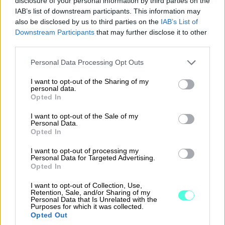
disclosure of your personal information by third parties on the
IAB’s list of downstream participants. This information may
also be disclosed by us to third parties on the
IAB’s List of
assured_workload
Downstream Participants
that may further disclose it to other
third parties.
Please note that this website/app uses one or more Google
Personal Data Processing Opt Outs
services and may gather and store information including but
not limited to your visit or usage behaviour. You may click to
I want to opt-out of the Sharing of my
personal data.
grant or deny consent to Google and its third-party tags to
Opted In
Turvaa kassan tilanne
use your data for below specified purposes in below Google
consent section.
I want to opt-out of the Sale of my
Tarjolla myös Procountoriin liitettävät
Personal Data.
Opted In
rahoitus- ja perintäpalvelut.
I want to opt-out of processing my
Personal Data for Targeted Advertising.
Opted In
I want to opt-out of Collection, Use,
Retention, Sale, and/or Sharing of my
Personal Data that Is Unrelated with the
Purposes for which it was collected.
varaa demo
Kysy lisää
Opted Out