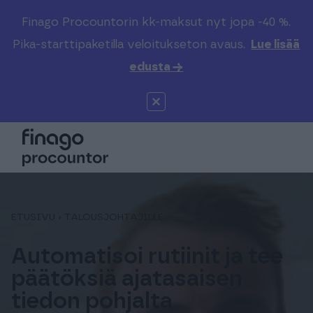
Finago Procountorin kk-maksut nyt jopa -40 %.
Etsi sivustolta
Valitse kieli
Kirjaudu
Pika-starttipaketilla veloitukseton avaus.
Lue lisää
edusta →
Suomi (FI)
Procountor
Tuotteet
Solo
Global (EN)
Kenelle
Sopimuskone
Tilitoimistoille
ETUSIVU
›
TALOUSJOHTAJILLE
Finago Sign
Kokemuksia
Automatisoi rutiinit ja tee
päätöksiä ajatasaisen
Kampus
Hinnasto
tiedon pohjalta