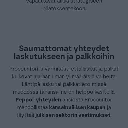
vapauttavat aikaa strategiseen
päätöksentekoon.
Saumattomat yhteydet
laskutukseen ja palkkoihin
Procountorilla varmistat, että laskut ja palkat
kulkevat ajallaan ilman ylimääräisiä vaiheita.
Lähtipä lasku tai palkkatieto missä
muodossa tahansa, ne on helppo käsitellä.
Peppol-yhteyden
ansiosta Procountor
mahdollistaa
kansainvälisen kaupan
ja
täyttää
julkisen sektorin vaatimukset
.