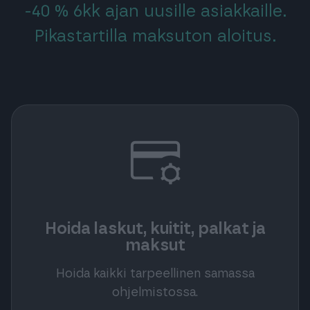
-40 % 6kk ajan uusille asiakkaille.
Pikastartilla maksuton aloitus.
credit_card_gear
Hoida laskut, kuitit, palkat ja
maksut
Hoida kaikki tarpeellinen samassa
ohjelmistossa.