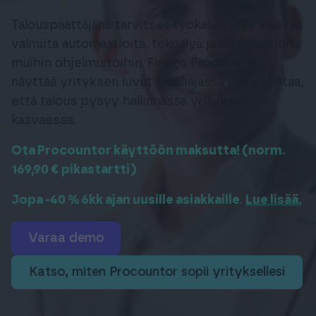
Tuki & Koulutus
Talouspäättäjänä tarvitset työkalun, joka sisältää
valmiita automaatioita, tekoälyä ja integraatioita
Meistä & Ajankohtaista
muihin ohjelmistoihin. Finago Procountor
näyttää yrityksen luvut reaaliajassa ja varmistaa,
että talous pysyy hallinnassa yrityksen
kasvaessa.
Ota Procountor käyttöön maksutta! (norm.
Tilaa Procountor
169,90 € pikastartti)
Jopa -40 % 6kk ajan uusille asiakkaille
.
Lue lisää.
Kokeile maksutta
varaa demo
Kirjaudu
Katso, miten Procountor sopii yrityksellesi