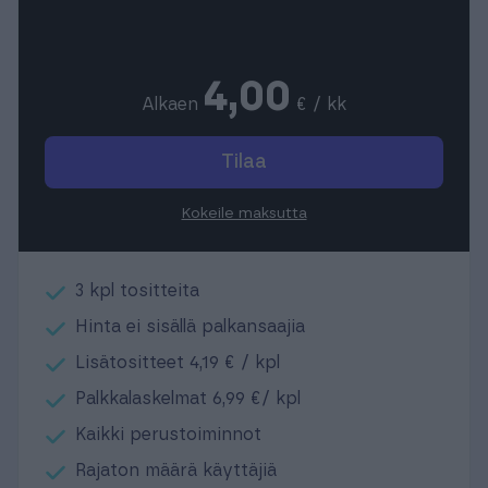
4,00
Alkaen
€ / kk
Tilaa
Kokeile maksutta
3 kpl tositteita
Hinta ei sisällä palkansaajia
Lisätositteet 4,19 € / kpl
Palkkalaskelmat 6,99 €/ kpl
Kaikki perustoiminnot
Rajaton määrä käyttäjiä