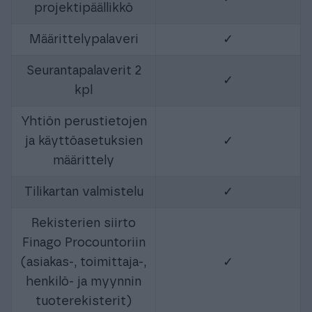
projektipäällikkö
Määrittelypalaveri
✓
Seurantapalaverit 2
✓
kpl
Yhtiön perustietojen
ja käyttöasetuksien
✓
määrittely
Tilikartan valmistelu
✓
Rekisterien siirto
Finago Procountoriin
(asiakas-, toimittaja-,
✓
henkilö- ja myynnin
tuoterekisterit)