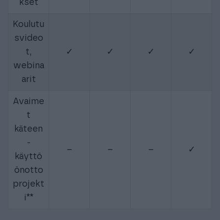
kset
Koulutu
svideo
t,
✓
✓
✓
✓
webina
arit
Avaime
t
käteen
-
–
–
–
✓
käyttö
önotto
projekt
i**