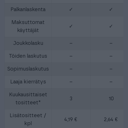
Palkanlaskenta
✓
✓
Maksuttomat
✓
✓
käyttäjät
Joukkolasku
–
–
Töiden laskutus
–
–
Sopimuslaskutus
–
–
Laaja kierrätys
–
–
Kuukausittaiset
3
10
tositteet*
Lisätositteet /
4,19 €
2,64 €
kpl