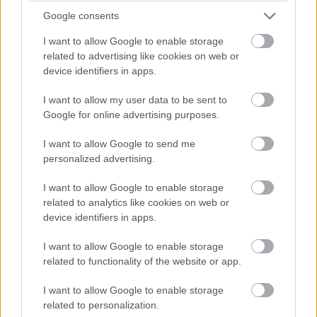
Google consents
* Pakettiin sisältyvät tositteet ja mahdollisesti paketin
I want to allow Google to enable storage
ylittävät tositteet laskutetaan tapahtuman laadinnan
related to advertising like cookies on web or
jälkeisen kuukausilaskutuksen yhteydessä. Tositteisiin
device identifiers in apps.
lasketaan mukaan myynti-, osto-, matka- ja kululaskut,
I want to allow my user data to be sent to
palkkalaskelmat, myynti/tarjous- ja ostotilaukset,
Google for online advertising purposes.
muistiotositteet, alv-laskelmat, viranomaisilmoitukset,
I want to allow Google to send me
joukkokirjeet, maksumuistutukset, dokumentit ja suora
personalized advertising.
tilisiirto.
I want to allow Google to enable storage
related to analytics like cookies on web or
** Muissa tuotepaketeissa veloitus tapahtuu
device identifiers in apps.
palkansaajien määrän mukaan, kun taas
Finago
I want to allow Google to enable storage
Procountor Alku –tuotepaketissa veloitus tapahtuu
related to functionality of the website or app.
palkkalaskelmien määrän mukaisesti
.
I want to allow Google to enable storage
related to personalization.
*** Muissa tuotepaketeissa palkkalaskelmat kuuluvat