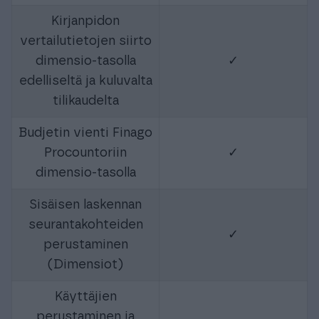
Kirjanpidon
vertailutietojen siirto
dimensio-tasolla
✓
edelliseltä ja kuluvalta
tilikaudelta
Budjetin vienti Finago
Procountoriin
✓
dimensio-tasolla
Sisäisen laskennan
seurantakohteiden
✓
perustaminen
(Dimensiot)
Käyttäjien
perustaminen ja