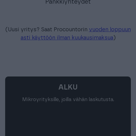
Pankkiyhteydet
(Uusi yritys? Saat Procountorin
vuoden loppuun
asti käyttöön ilman kuukausimaksua
)
ALKU
Mikroyrityksille, joilla vähän laskutusta.