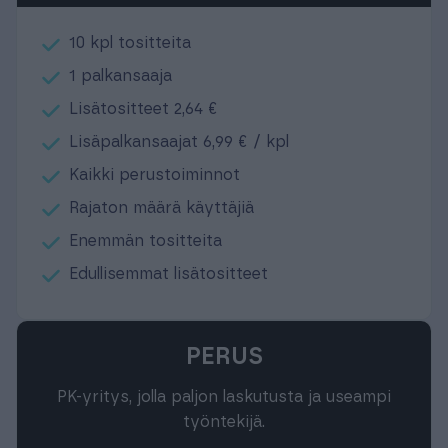
10 kpl tositteita
1 palkansaaja
Lisätositteet 2,64 €
Lisäpalkansaajat 6,99 € / kpl
Kaikki perustoiminnot
Rajaton määrä käyttäjiä
Enemmän tositteita
Edullisemmat lisätositteet
PERUS
PK-yritys, jolla paljon laskutusta ja useampi
työntekijä.