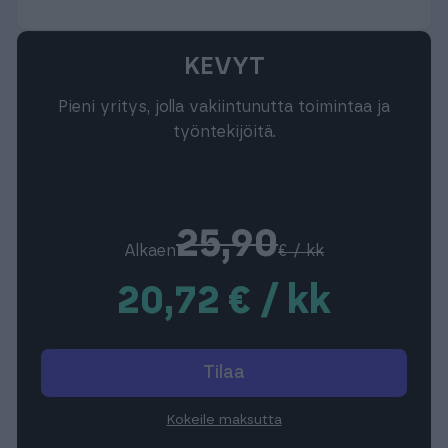
KEVYT
Pieni yritys, jolla vakiintunutta toimintaa ja
työntekijöitä.
25,90
Alkaen
€ / kk
20,72 € / kk
Tilaa
Kokeile maksutta