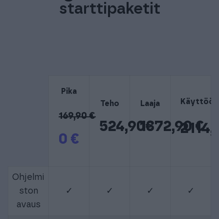
starttipaketit
Pika
Käyttöön
Teho
Laaja
169,90 €
524,90€
1372,90 €
2114,
0 €
Ohjelmi
ston
✓
✓
✓
✓
avaus