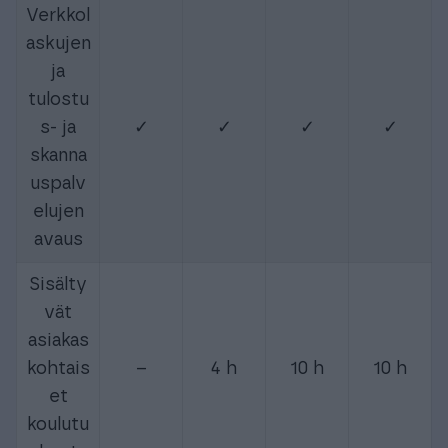
Verkkol
askujen
ja
tulostu
s- ja
✓
✓
✓
✓
skanna
uspalv
elujen
avaus
Sisälty
vät
asiakas
kohtais
–
4 h
10 h
10 h
et
koulutu