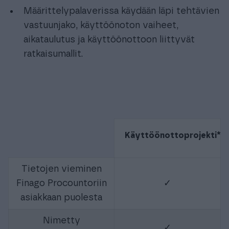
Määrittelypalaverissa käydään läpi tehtävien
vastuunjako, käyttöönoton vaiheet,
aikataulutus ja käyttöönottoon liittyvät
ratkaisumallit.
Käyttöönottoprojekti
*
2
Tietojen vieminen
Finago Procountoriin
✓
asiakkaan puolesta
Nimetty
✓