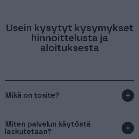
Usein kysytyt kysymykset
hinnoittelusta ja
aloituksesta
Mikä on tosite?
＋
Tosite, kuten lasku, on todiste kirjanpidossa
näkyvästä tapahtumasta.
Miten palvelun käytöstä
＋
laskutetaan?
Finago Procountorin hintaan vaikuttavia