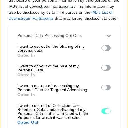
disclosure of your personal information by third parties on the
Laskun lähetys
IAB’s list of downstream participants. This information may
ja vastaanotto
0,67 €
0,67 €
also be disclosed by us to third parties on the
IAB’s List of
alkaen / kpl
Downstream Participants
that may further disclose it to other
third parties.
Verkkopalkka:
Please note that this website/app uses one or more Google
Personal Data Processing Opt Outs
lähetys
services and may gather and store information including but
0,64 €
0,64 €
(verkkopankkiin)
not limited to your visit or usage behaviour. You may click to
I want to opt-out of the Sharing of my
personal data.
grant or deny consent to Google and its third-party tags to
/ kpl
Opted In
use your data for below specified purposes in below Google
consent section.
I want to opt-out of the Sale of my
Sisältyvä
Personal Data.
Rajoittamaton
Rajoittamato
käyttäjämäärä
Opted In
I want to opt-out of processing my
Avausmaksut
Personal Data for Targeted Advertising.
169,90 €
0 €
169,90 €
0 €
Opted In
alkaen
I want to opt-out of Collection, Use,
Tilaa
Tilaa
Retention, Sale, and/or Sharing of my
Personal Data that Is Unrelated with the
Purposes for which it was collected.
Opted Out
Kaikkiin hintoihin lisätään ALV 25,5 %.