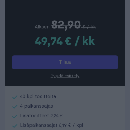
82,90
Alkaen
€ / kk
49,74 € / kk
Tilaa
Pyydä esittely
40 kpl tositteita
4 palkansaajaa
Lisätositteet 2,24 €
Lisäpalkansaajat 6,19 € / kpl