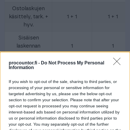
Ostolaskujen
käsittely, tark. +
1 + 1
1 + 1
hyv.
Sisäisen
laskennan
1
1
dimensiot (kpl)
procountor.fi -
Do Not Process My Personal
Palkanlaskenta,
Information
0
1
henkilömäärä
If you wish to opt-out of the sale, sharing to third parties, or
processing of your personal or sensitive information for
Lisäpalkansaajat
–
6,99 €
targeted advertising by us, please use the below opt-out
/ kpl **
section to confirm your selection. Please note that after your
opt-out request is processed you may continue seeing
Palkkalaskelmat /
interest-based ads based on personal information utilized by
6,99€
–
kpl ***
us or personal information disclosed to third parties prior to
your opt-out. You may separately opt-out of the further