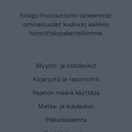
Tuki & Koulutus
Finago Procountorin tärkeimmät
ominaisuudet kuuluvat kaikkiin
Meistä & Ajankohtaista
hinnoittelupaketteihimme.
Myynti- ja ostolaskut
Tilaa Procountor
Kirjanpito ja raportointi
Kokeile maksutta
Rajaton määrä käyttäjiä
Kirjaudu
Matka- ja kululaskut
Palkanlaskenta