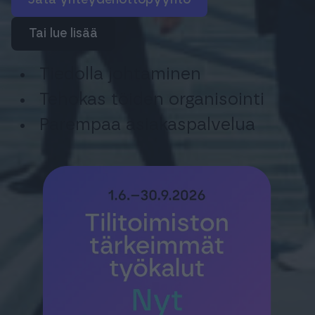
jätä yhteydenottopyyntö
Tai lue lisää
Tiedolla johtaminen
Tehokas töiden organisointi
Parempaa asiakaspalvelua