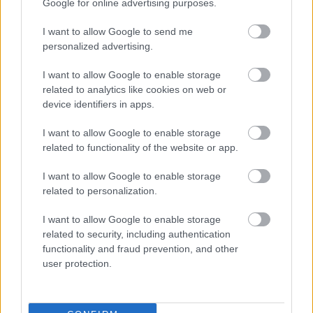
Google for online advertising purposes.
I want to allow Google to send me
personalized advertising.
I want to allow Google to enable storage
related to analytics like cookies on web or
device identifiers in apps.
I want to allow Google to enable storage
related to functionality of the website or app.
Jackbotin käyttöönotto ja
I want to allow Google to enable storage
hinnoittelu
related to personalization.
Jätä yhteydenottopyyntö alla olevasta
I want to allow Google to enable storage
related to security, including authentication
painikkeesta
functionality and fraud prevention, and other
user protection.
Jackbotin yhdyshenkilöt ovat sinuun
yhteydessä
Tilitoimistosi listaa palvelun piiriin tulevat