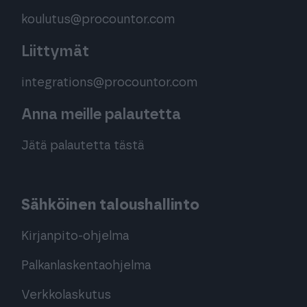
koulutus@procountor.com
Liittymät
integrations@procountor.com
Anna meille palautetta
Jätä palautetta tästä
Sähköinen taloushallinto
Kirjanpito-ohjelma
Palkanlaskentaohjelma
Verkkolaskutus