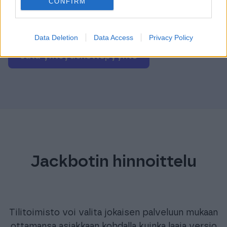
CONFIRM
asiakkaansa
Palvelun avaus käyttöön ja käyttökoulutus
Data Deletion
Data Access
Privacy Policy
Jätä yhteydenottopyyntö
Jackbotin hinnoittelu
Tilitoimisto voi valita jokaisen palveluun mukaan
ottamansa asiakkaan kohdalla kuinka laaja versio