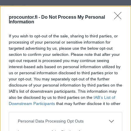
procountor.fi -
Do Not Process My Personal
Information
”Jackbot kokoaa datasta selkeän yhteenvedon.
Koska Jackbotin myötä data on helpommin
If you wish to opt-out of the sale, sharing to third parties, or
processing of your personal or sensitive information for
saatavilla, sitä tulee myös käytettyä enemmän
targeted advertising by us, please use the below opt-out
kuin aiemmin.”
section to confirm your selection. Please note that after your
opt-out request is processed you may continue seeing
Mira Merikanto
interest-based ads based on personal information utilized by
STRATEGINEN TALOUSTOIMISTO SUKKELA
us or personal information disclosed to third parties prior to
your opt-out. You may separately opt-out of the further
disclosure of your personal information by third parties on the
IAB’s list of downstream participants. This information may
also be disclosed by us to third parties on the
IAB’s List of
Downstream Participants
that may further disclose it to other
third parties.
Jätä yhteydenottopyyntö
Please note that this website/app uses one or more Google
Personal Data Processing Opt Outs
services and may gather and store information including but