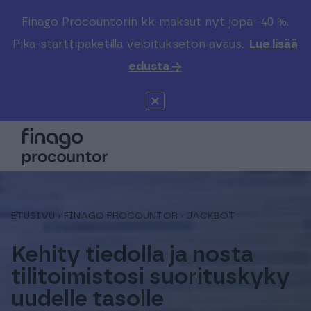
Finago Procountorin kk-maksut nyt jopa -40 %.
Etsi sivustolta
Valitse kieli
Kirjaudu
Pika-starttipaketilla veloitukseton avaus.
Lue lisää
edusta →
Suomi (FI)
Procountor
Tuotteet
Solo
Global (EN)
Kenelle
Sopimuskone
Tilitoimistoille
ETUSIVU
›
FINAGO PROCOUNTOR
›
JACKBOT
Finago Sign
Kokemuksia
Kehity tiedolla ja nosta
tilitoimistosi suorituskyky
Kampus
Hinnasto
uudelle tasolle