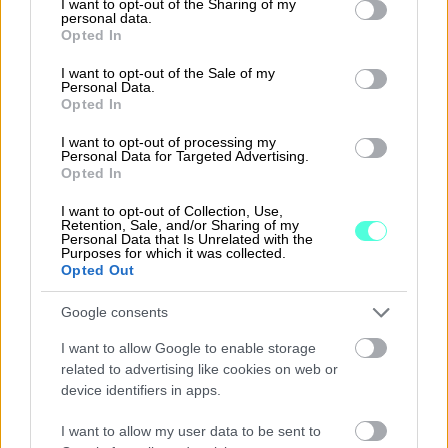
not limited to your visit or usage behaviour. You may click to
I want to opt-out of the Sharing of my
personal data.
grant or deny consent to Google and its third-party tags to
Opted In
use your data for below specified purposes in below Google
consent section.
I want to opt-out of the Sale of my
Personal Data.
Opted In
I want to opt-out of processing my
Personal Data for Targeted Advertising.
Opted In
Jätä yhteydenottopyyntö
I want to opt-out of Collection, Use,
ja olemme sinuun
Retention, Sale, and/or Sharing of my
Personal Data that Is Unrelated with the
Purposes for which it was collected.
yhteydessä
Opted Out
Google consents
I want to allow Google to enable storage
related to advertising like cookies on web or
device identifiers in apps.
I want to allow my user data to be sent to