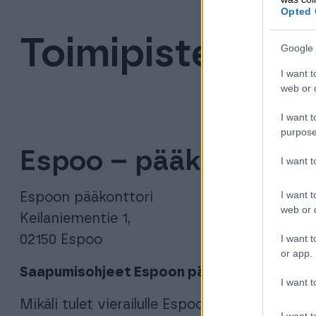
Opted 
Toimipisteet
Google 
I want t
web or d
I want t
purpose
Espoo – pääkonttori
I want 
I want t
Espoon pääkonttori
web or d
Keilaniementie 1,
I want t
02150 Espoo
or app.
Saapumisohjeet Espoon pääkonttorille
I want t
Mikäli tulet vierailulle Espoon päätoimistolle
I want t