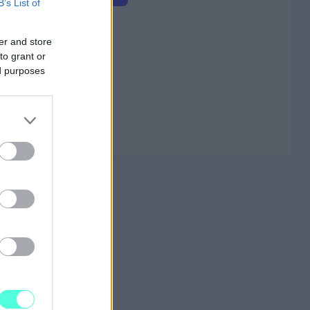
B’s List of
istoille
er and store
to grant or
ed purposes