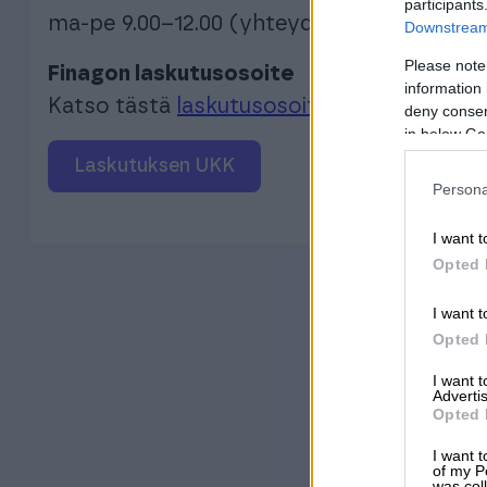
participants
ma-pe 9.00–12.00 (yhteydenottoja käsitellä
Downstream 
Please note
Finagon laskutusosoite
information 
Katso tästä
laskutusosoite
deny consent
in below Go
Laskutuksen UKK
Persona
I want t
Opted 
I want t
Opted 
I want 
Advertis
Opted 
I want t
of my P
was col