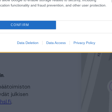
 talon aulassa (aula
cation functionality and fraud prevention, and other user protection.
don saapumisestasi.
CONFIRM
ntihallissa (P-
säköinti on maksuton.
Data Deletion
Data Access
Privacy Policy
ksensa tornitalon
in
.
päätoimiston
ydät julkisen
hsl.fi
.