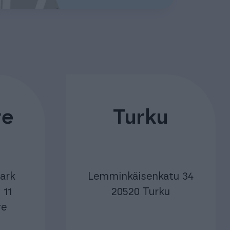
re
Turku
Park
Lemminkäisenkatu 34
 11
20520 Turku
re