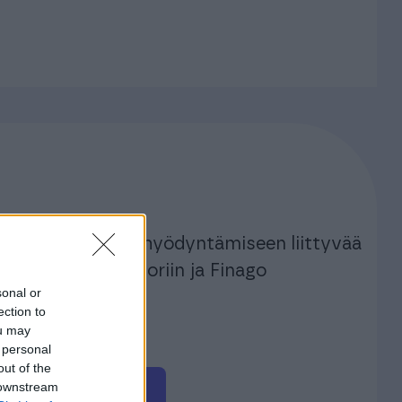
ton käyttöön ja hyödyntämiseen liittyvää
 Finago Procountoriin ja Finago
sonal or
.
ection to
ou may
or.com
 personal
out of the
 downstream
ille ja yhdistyksille