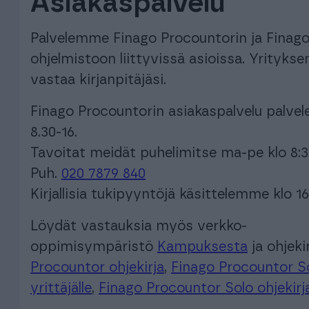
Asiakaspalvelu
oppimisalusta, joka tarjoaa käyttäjilleen ainutlaatuisen mikro-
SOPII KAIKILLE YHTIÖMUODOILLE, KUTEN:
oppimisen mallin.
Henkilöstöhallinto
Palvelemme Finago Procountorin ja Finag
Yhdistykset
Asunto-osa
Henkilöstöhallinto ja palkanlaskenta yhdessä kevyessä
ohjelmistoon liittyvissä asioissa. Yritykse
paketissa
Yhdistyksen kirjanpito helposti ja
Moderni kokon
tehokkaasti.
vastaa kirjanpitäjäsi.
OPPILAITOKSET
Finago Procountorin asiakaspalvelu palvele
Tutustu asiakkaidemme k
Oppilaitosakatemia tilitoimistoille
Tutustu asiakkaidemme k
8.30-16.
Yhteistyömalli, joka tuo yhteen opiskelijat eli työnhakijat
Tavoitat meidät puhelimitse ma-pe klo 8:3
sekä työnantajat: Procountor-tilitoimistot
Puh.
020 7879 840
Kirjallisia tukipyyntöjä käsittelemme klo 16
E
Löydät vastauksia myös verkko-
oppimisympäristö
Kampuksesta
ja ohjeki
Procountor ohjekirja
,
Finago Procountor So
yrittäjälle
,
Finago Procountor Solo ohjekirja 