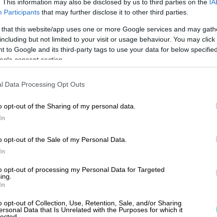
. This information may also be disclosed by us to third parties on the
IA
än klo 16 asti)
Participants
that may further disclose it to other third parties.
koulutukset tilitoim
 that this website/app uses one or more Google services and may gath
including but not limited to your visit or usage behaviour. You may click 
 to Google and its third-party tags to use your data for below specifi
ogle consent section.
l Data Processing Opt Outs
o opt-out of the Sharing of my personal data.
In
o opt-out of the Sale of my Personal Data.
In
to opt-out of processing my Personal Data for Targeted
ing.
In
o opt-out of Collection, Use, Retention, Sale, and/or Sharing
ersonal Data that Is Unrelated with the Purposes for which it
lected.