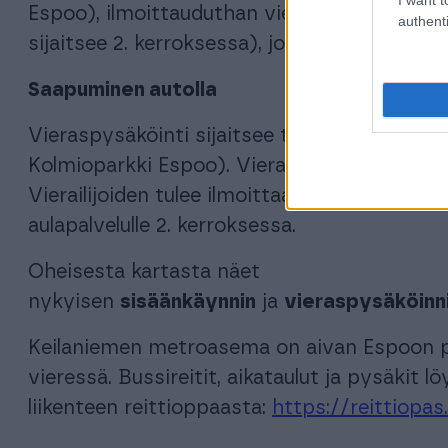
Espoo), ilmoittauduthan vierailulle tullessasi
authenti
sijaitsee 2. kerroksessa), jotta saamme tie
Saapuminen autolla
Vieraspysäköinti sijaitsee tornitalon pysäköi
Kolmioparkki Espoo). Vierailijoille vieraspy
Vierailijoiden tulee ilmoittaa rekisteritunnu
aulapalvelulle 2. kerroksessa.
Oheisesta kartasta näet
nykyisen
sisäänkäynnin
ja
vieraspysäköinn
Keilaniemen metroasema on aivan Espoon 
vieressä. Bussireitit, aikataulut ja pysäkit lö
liikenteen reittioppaasta:
https://reittiopas.