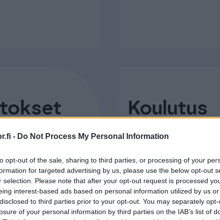
utokset
Koulutus
sen usein kysytyt
Tarjoamme ohjelmis
.fi -
Do Not Process My Personal Information
kattavaa koulutusta
to opt-out of the sale, sharing to third parties, or processing of your per
Procountor Soloon
ro
formation for targeted advertising by us, please use the below opt-out s
r selection. Please note that after your opt-out request is processed y
koulutus@procount
eing interest-based ads based on personal information utilized by us or
disclosed to third parties prior to your opt-out. You may separately opt-
losure of your personal information by third parties on the IAB’s list of
koulutukset yrityks