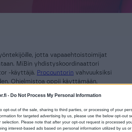
automatisoi taloushallinnon prosesseja.
Ota käyttöösi juristien laatimat, käyttövalmiit
sopimuspohjat
keyhtiöt ja isännöitsijät
Urheiluseurat
aisratkaisu isännöintialalle.
-30 % kuukausimaksusta urheiluse
maksuton mobiili!
PROCOUNTORIN UUDET OMINAISUUDET
okemuksiin Procountorista
Tilitoimistoille
Yhd
Procountor versiopäivitykset
okemuksiin Procountorista
yöntekijöille, jotta vapaaehtoistoimijat
Tilitoimistoille
Yhd
Tiedot Procountorin versiopäivityksistä
ntaan. MiBin yhdistyskoordinaattori
or -käyttäjä.
Procountorin
vahvuuksiksi
den. Ohjelmistoa oppii käyttämään,
n käyttökokemusta olisikaan.
tsitkö itsellesi kirjanpitäjää?
Tutustu tilitoimistoihin
.fi -
Do Not Process My Personal Information
a järjestön resurssien hallinta ovat
to opt-out of the sale, sharing to third parties, or processing of your per
formation for targeted advertising by us, please use the below opt-out s
sta Procountorin kanssa keskusteleva,
r selection. Please note that after your opt-out request is processed y
eing interest-based ads based on personal information utilized by us or
, jolla he hallinnoivat jäsenrekisteriä,