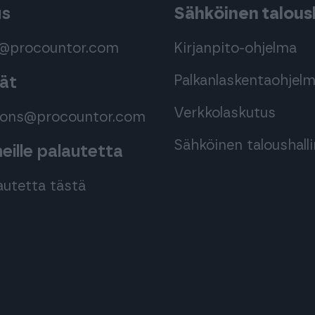
us
Sähköinen taloush
s@procountor.com
Kirjanpito-ohjelma
Palkanlaskentaohjel
mät
Verkkolaskutus
tions@procountor.com
Sähköinen taloushall
ille palautetta
autetta tästä