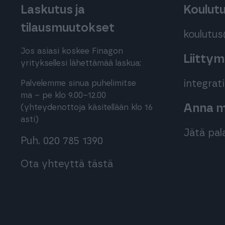
Laskutus ja
Koulut
tilausmuutokset
koulutu
Jos asiasi koskee Finagon
Liitty
yrityksellesi lähettämää laskua:
integra
Palvelemme sinua puhelimitse
ma – pe klo 9.00–12.00
Anna me
(yhteydenottoja käsitellään klo 16
asti)
Jätä pal
Puh. 020 785 1390
Ota yhteyttä tästä