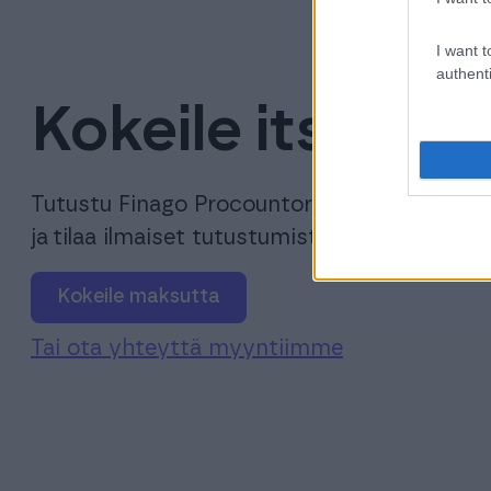
I want t
authenti
Kokeile itse!
Tutustu Finago Procountor -ohjelmistoon
ja tilaa ilmaiset tutustumistunnukset esitte
Kokeile maksutta
Tai ota yhteyttä myyntiimme