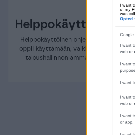
I want t
of my P
was col
Opted 
Helppokäyttöisyys
Google 
Helppokäyttöinen ohjelmisto, jota
I want t
oppii käyttämään, vaikkei olisikaan
web or d
taloushallinnon ammattilainen.
I want t
purpose
I want 
I want t
web or d
I want t
or app.
I want t