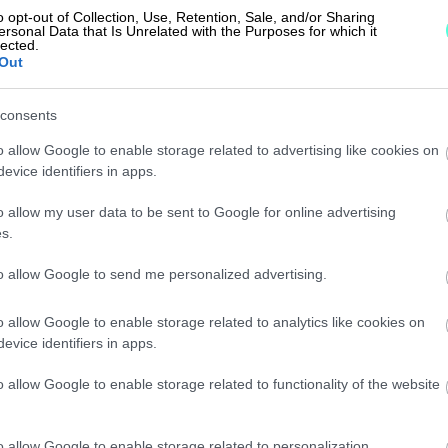
o opt-out of Collection, Use, Retention, Sale, and/or Sharing
ersonal Data that Is Unrelated with the Purposes for which it
lected.
Out
Yhdistettävyys
consents
Finago Procountor on integroitavissa
o allow Google to enable storage related to advertising like cookies on
järjestöille tärkeisiin ohjelmistoihin,
evice identifiers in apps.
kuten
Membookiin
.
o allow my user data to be sent to Google for online advertising
s.
to allow Google to send me personalized advertising.
o allow Google to enable storage related to analytics like cookies on
evice identifiers in apps.
o allow Google to enable storage related to functionality of the website
o allow Google to enable storage related to personalization.