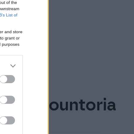
out of the
 downstream
B’s List of
er and store
to grant or
ed purposes
go Procountoria