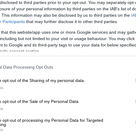
disclosed to third parties prior to your opt-out. You may separately opt-
tositteet siirtyvät rajapinnan kautta
losure of your personal information by third parties on the IAB’s list of
. This information may also be disclosed by us to third parties on the
IA
po käsitellä. Sähköisen Procountorin
Participants
that may further disclose it to other third parties.
rahoittajille onnistuu vaivattomasti.
 that this website/app uses one or more Google services and may gath
including but not limited to your visit or usage behaviour. You may click 
 to Google and its third-party tags to use your data for below specifi
ogle consent section.
l Data Processing Opt Outs
o opt-out of the Sharing of my personal data.
In
ytä käyttää Fina
o opt-out of the Sale of my Personal Data.
In
to opt-out of processing my Personal Data for Targeted
ing.
In