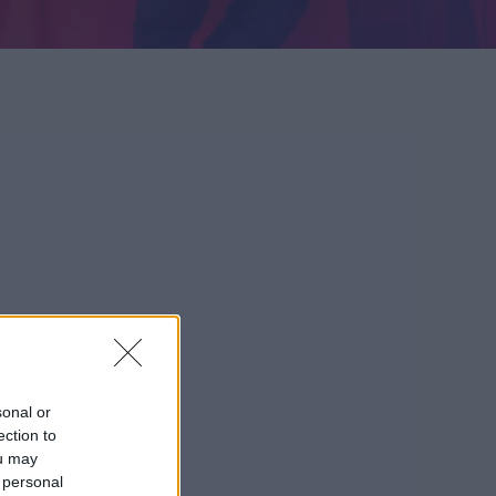
uroille ja
istyksille
Yrityksille
istyksille
Yrityksille
sonal or
ection to
ou may
 personal