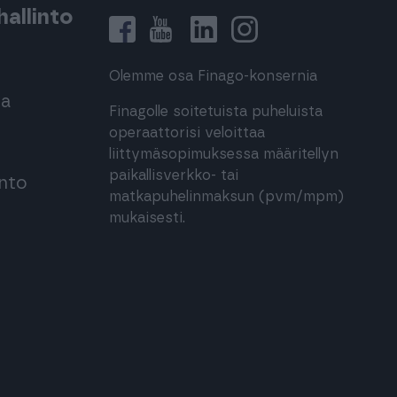
allinto
Olemme osa Finago-konsernia
ma
Finagolle soitetuista puheluista
operaattorisi veloittaa
liittymäsopimuksessa määritellyn
paikallisverkko- tai
into
matkapuhelinmaksun (pvm/mpm)
mukaisesti.