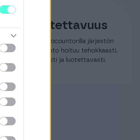
Luotettavuus
Finago Procountorilla järjestön
taloushallinto hoituu tehokkaasti,
nopeasti ja luotettavasti.