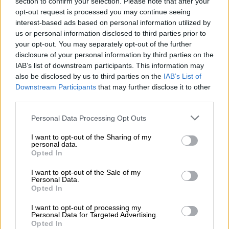
section to confirm your selection. Please note that after your
opt-out request is processed you may continue seeing
Tapahtumat ja läsnäolot
interest-based ads based on personal information utilized by
us or personal information disclosed to third parties prior to
your opt-out. You may separately opt-out of the further
Tapahtumahallinta kaikilla herkuilla! Treenit, pelit,
disclosure of your personal information by third parties on the
turnaukset, kilpailut, leirit, kurssit, kokoukset –
IAB’s list of downstream participants. This information may
kaikki tapahtumat voi hallinnoida myClubilla
also be disclosed by us to third parties on the
IAB’s List of
Downstream Participants
that may further disclose it to other
third parties.
Käyttöoikeudet
Please note that this website/app uses one or more Google
Personal Data Processing Opt Outs
services and may gather and store information including but
not limited to your visit or usage behaviour. You may click to
I want to opt-out of the Sharing of my
Sopiva rooli jokaiselle seuratoiminnan sankarille!
personal data.
grant or deny consent to Google and its third-party tags to
Seuran johtamisen sekä tietosuoja-asioiden
Opted In
use your data for below specified purposes in below Google
noudattamiseksi helppo käyttöoikeuksien
consent section.
I want to opt-out of the Sale of my
rajaaminen on välttämätöntä.
Personal Data.
Opted In
I want to opt-out of processing my
Mobiilisovellus
Personal Data for Targeted Advertising.
Opted In