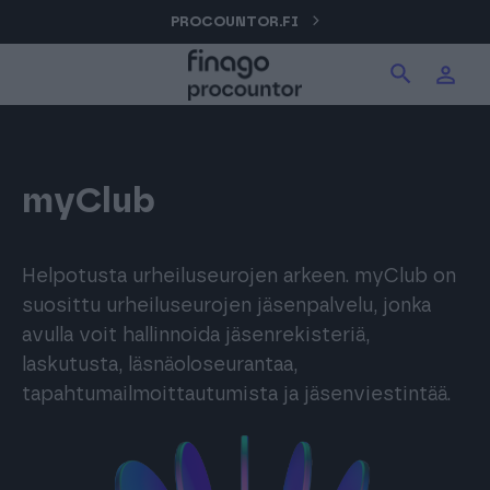
Hyppää
PROCOUNTOR.FI
Hae tuotteita verkkosivuilta
Kirjaudu
sisältöön
Procountor
Hae
Solo
myClub
Sopimuskone
Helpotusta urheiluseurojen arkeen. myClub on
suosittu urheiluseurojen jäsenpalvelu, jonka
avulla voit hallinnoida jäsenrekisteriä,
Allekirjoitus
laskutusta, läsnäoloseurantaa,
tapahtumailmoittautumista ja jäsenviestintää.
Aika