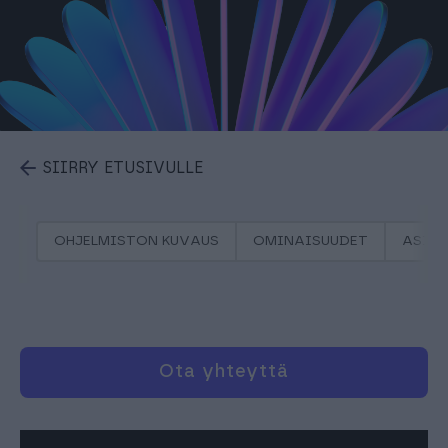
SIIRRY ETUSIVULLE
OHJELMISTON KUVAUS
OMINAISUUDET
ASIA
Ota yhteyttä