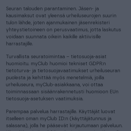
Seuran talouden parantaminen. Jäsen- ja
kausimaksut ovat yleensä urheiluseurojen suurin
tulon lähde, joten ajanmukainen jäsenrekisteri
yhteystietoineen on perusvaatimus, jotta laskutus
voidaan suunnata oikein kaikille aktiivisille
harrastajille.
Turvallista seuratoimintaa – tietosuoja-asiat
huomioitu. myClub huomioi tekniset GDPR:n
tietoturva- ja tietosuojavaatimukset urheiluseuran
puolesta ja kehittää myös menetelmiä, joilla
urheiluseura, myClub-asiakkaana, voi ottaa
toiminnassaan sisäänrakennetusti huomioon EUn
tietosuoja-asetuksen vaatimuksia.
Parempaa palvelua harrastajille. Käyttäjät luovat
itselleen oman myClub ID:n (käyttäjätunnus ja
salasana), jolla he pääsevät kirjautumaan palveluun.