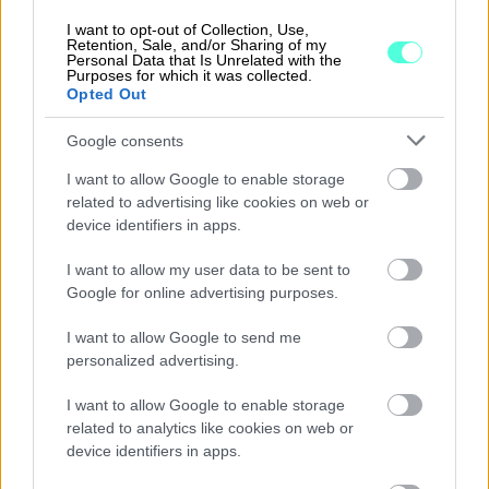
Harrastajien mobiilisovelluksella urheilullisen arjen
I want to opt-out of Collection, Use,
Retention, Sale, and/or Sharing of my
hallinta on helppoa: koko perheen kaikki
Personal Data that Is Unrelated with the
Purposes for which it was collected.
harrastustiedot löytyvät samasta paikasta.
Opted Out
Google consents
Asiakaskokemuksia
I want to allow Google to enable storage
related to advertising like cookies on web or
Pohjois-Espoon Ponnessa kirjanpito-lisäpalvelu
device identifiers in apps.
otettiin heti julkaisun jälkeen käyttöön, mikä nähtiin
luonnollisena ratkaisuna, sillä kirjanpitoa ja
I want to allow my user data to be sent to
hallintotyön määrää on haluttu tietoisesti helpottaa.
Google for online advertising purposes.
Alho korostaa seuratyössä tarvittavien hallinnon
työkalujen roolia ja arvoa: “Sähläys vähenee, kun
I want to allow Google to send me
personalized advertising.
välineitä hyödynnetään ja käsin tekemisen määrä
vähenee.” Myös Alholla on monipuolinen ja pitkä
I want to allow Google to enable storage
kokemus urheiluseuran johtamisesta, joten
related to analytics like cookies on web or
seuratoiminnan haasteet ovat tuttuja. myClubin
device identifiers in apps.
hyödyntäminen seura-arjessa on yksi palanen, jolla