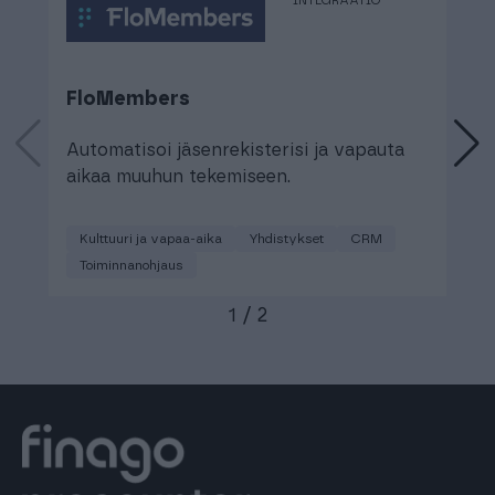
INTEGRAATIO
FloMembers
S
Automatisoi jäsenrekisterisi ja vapauta
K
aikaa muuhun tekemiseen.
p
Kulttuuri ja vapaa-aika
Yhdistykset
CRM
Toiminnanohjaus
1
/
2