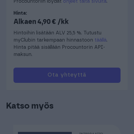
Procountoriin löydät
ohjeet tältä sivulta
.
Hinta:
Alkaen 4,90 € /kk
Hintoihin lisätään ALV 25,5 %. Tutustu
myClubin tarkempaan hinnastoon
täällä
.
Hinta pitää sisällään Procountorin API-
maksun.
Ota yhteyttä
Katso myös