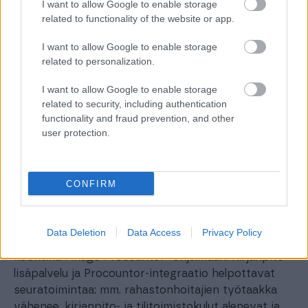
urheiluseuran jatkuvuutta voidaan vaalia.
I want to allow Google to enable storage
related to functionality of the website or app.
– Kari Alho, Pohjois-Espoon Ponne.
I want to allow Google to enable storage
Lue lisää:
related to personalization.
https://www.myclub.fi/suositukset/vahemman-
harmaita-hiuksia-kirjanpito-palvelulla/
I want to allow Google to enable storage
related to security, including authentication
functionality and fraud prevention, and other
Finago Procountor + myClub
user protection.
myClubin Kirjanpito-lisäpalvelu integroituu
saumattomasti Finago Procountorin taloushallinnon
CONFIRM
ohjelmistoon.
Kirjanpitoaineisto toimitetaan automaattisesti
Data Deletion
Data Access
Privacy Policy
kuukausittain suorite- tai maksuperusteisesti
koontina Finago Procountor -ohjelmaan. Kirjanpito-
lisäpalvelu ja Procountor-integraatio helpottavat
seuratoimintaa: mm. rahastonhoitajien työtaakka
vähenee, kirjanpito- ja tilitoimistokulut alenevat ja