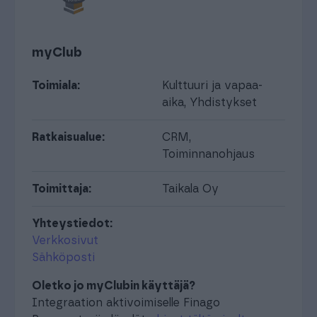
myClub
Toimiala:
Kulttuuri ja vapaa-
aika
,
Yhdistykset
Ratkaisualue:
CRM
,
Toiminnanohjaus
Toimittaja:
Taikala Oy
Yhteystiedot:
Verkkosivut
Sähköposti
Oletko jo myClubin käyttäjä?
Integraation aktivoimiselle Finago