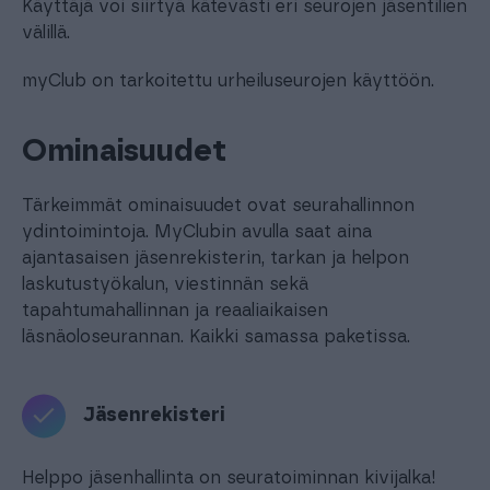
Käyttäjä voi siirtyä kätevästi eri seurojen jäsentilien
välillä.
myClub on tarkoitettu urheiluseurojen käyttöön.
Ominaisuudet
Tärkeimmät ominaisuudet ovat seurahallinnon
ydintoimintoja. MyClubin avulla saat aina
ajantasaisen jäsenrekisterin, tarkan ja helpon
laskutustyökalun, viestinnän sekä
tapahtumahallinnan ja reaaliaikaisen
läsnäoloseurannan. Kaikki samassa paketissa.
Jäsenrekisteri
Helppo jäsenhallinta on seuratoiminnan kivijalka!