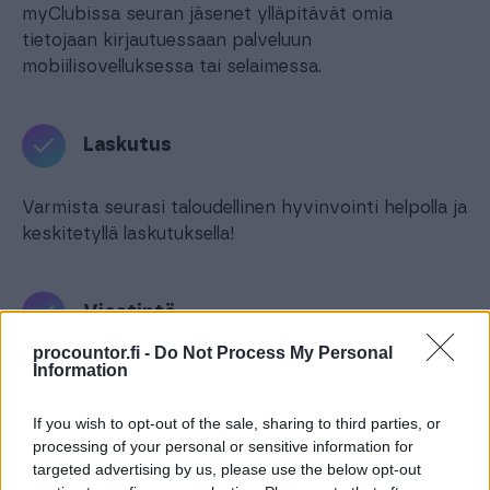
myClubissa seuran jäsenet ylläpitävät omia
tietojaan kirjautuessaan palveluun
mobiilisovelluksessa tai selaimessa.
Laskutus
Varmista seurasi taloudellinen hyvinvointi helpolla ja
keskitetyllä laskutuksella!
Viestintä
procountor.fi -
Do Not Process My Personal
Information
Sisäinen viestintä viimeisen päälle tarkkaa ja
helppoa! Laadukas viestintä on edellytys
If you wish to opt-out of the sale, sharing to third parties, or
laadukkaalle seuratoiminnalle. Tiedota jäsenistöä
processing of your personal or sensitive information for
helposti, nopeasti ja kohdennetusti.
targeted advertising by us, please use the below opt-out