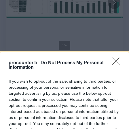
1
/
6
procountor.fi -
Do Not Process My Personal
Asiakaskokemuksia
Information
If you wish to opt-out of the sale, sharing to third parties, or
processing of your personal or sensitive information for
targeted advertising by us, please use the below opt-out
”BI Bookilla taloudellisen suorituskyvyn johtaminen
section to confirm your selection. Please note that after your
on kätevää ja päätökset pystytään tekemään aina
opt-out request is processed you may continue seeing
ajantasaiseen dataan perustuen. Prosessien
interest-based ads based on personal information utilized by
pullonkauloja on helpompi tunnistaa ja nähdä, mihin
us or personal information disclosed to third parties prior to
your opt-out. You may separately opt-out of the further
resursseja kannattaisi suunnata enemmän tai