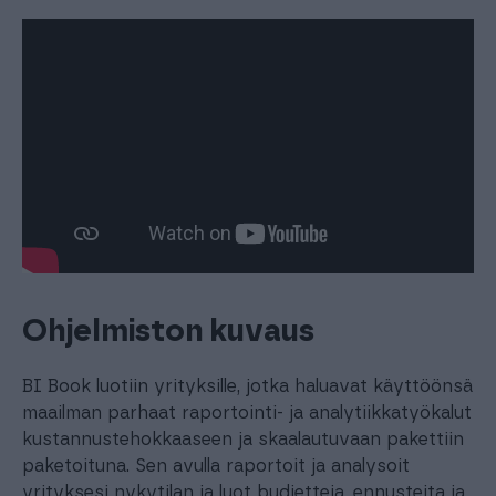
Ohjelmiston kuvaus
BI Book luotiin yrityksille, jotka haluavat käyttöönsä
maailman parhaat raportointi- ja analytiikkatyökalut
kustannustehokkaaseen ja skaalautuvaan pakettiin
paketoituna. Sen avulla raportoit ja analysoit
yrityksesi nykytilan ja luot budjetteja, ennusteita ja