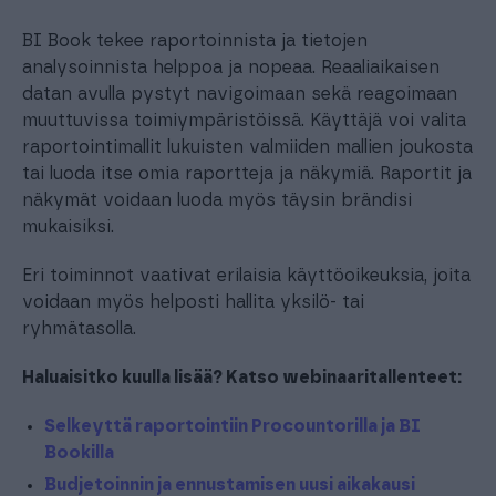
BI Book tekee raportoinnista ja tietojen
analysoinnista helppoa ja nopeaa. Reaaliaikaisen
datan avulla pystyt navigoimaan sekä reagoimaan
muuttuvissa toimiympäristöissä. Käyttäjä voi valita
raportointimallit lukuisten valmiiden mallien joukosta
tai luoda itse omia raportteja ja näkymiä. Raportit ja
näkymät voidaan luoda myös täysin brändisi
mukaisiksi.
Eri toiminnot vaativat erilaisia käyttöoikeuksia, joita
voidaan myös helposti hallita yksilö- tai
ryhmätasolla.
Haluaisitko kuulla lisää? Katso webinaaritallenteet:
Selkeyttä raportointiin Procountorilla ja BI
Bookilla
Budjetoinnin ja ennustamisen uusi aikakausi