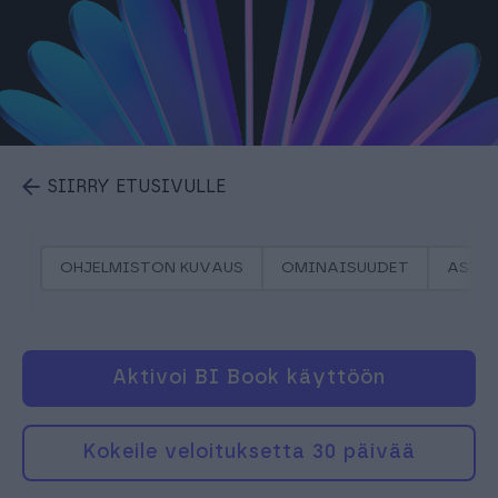
SIIRRY ETUSIVULLE
OHJELMISTON KUVAUS
OMINAISUUDET
ASIA
Aktivoi BI Book käyttöön
Kokeile veloituksetta 30 päivää