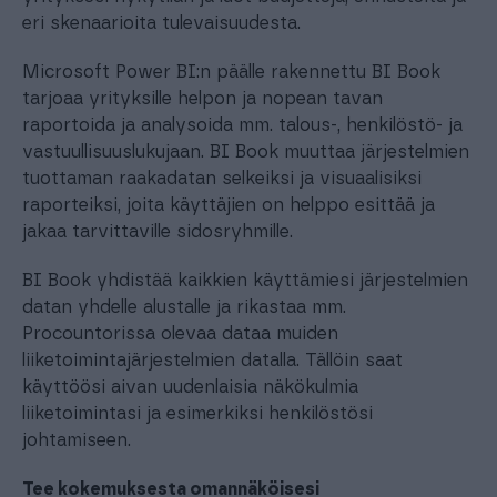
eri skenaarioita tulevaisuudesta.
Microsoft Power BI:n päälle rakennettu BI Book
tarjoaa yrityksille helpon ja nopean tavan
raportoida ja analysoida mm. talous-, henkilöstö- ja
vastuullisuuslukujaan. BI Book muuttaa järjestelmien
tuottaman raakadatan selkeiksi ja visuaalisiksi
raporteiksi, joita käyttäjien on helppo esittää ja
jakaa tarvittaville sidosryhmille.
BI Book yhdistää kaikkien käyttämiesi järjestelmien
datan yhdelle alustalle ja rikastaa mm.
Procountorissa olevaa dataa muiden
liiketoimintajärjestelmien datalla. Tällöin saat
käyttöösi aivan uudenlaisia näkökulmia
liiketoimintasi ja esimerkiksi henkilöstösi
johtamiseen.
Tee kokemuksesta omannäköisesi