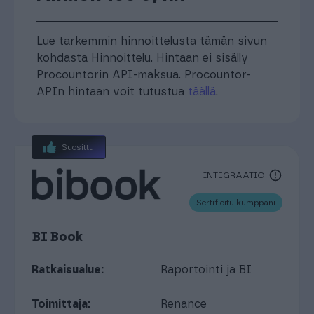
Lue tarkemmin hinnoittelusta tämän sivun
kohdasta Hinnoittelu. Hintaan ei sisälly
Procountorin API-maksua. Procountor-
APIn hintaan voit tutustua
täällä
.
Suosittu
INTEGRAATIO
Sertifioitu kumppani
BI Book
Ratkaisualue:
Raportointi ja BI
Toimittaja:
Renance