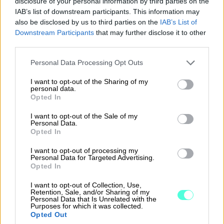
disclosure of your personal information by third parties on the
vähemmän. Myös raportointiin käytettävä
IAB’s list of downstream participants. This information may
manuaalinen työ on vähentynyt huomattavasti ja
also be disclosed by us to third parties on the
IAB’s List of
johtoryhmä voi tutustua raportteihin jo ennen
Downstream Participants
that may further disclose it to other
johtoryhmän kokouksia.” – Ville Mattinen,
third parties.
talousjohtaja, Valve
Please note that this website/app uses one or more Google
Personal Data Processing Opt Outs
services and may gather and store information including but
Finago Procountor + BI Book
not limited to your visit or usage behaviour. You may click to
I want to opt-out of the Sharing of my
personal data.
grant or deny consent to Google and its third-party tags to
Opted In
use your data for below specified purposes in below Google
BI Book mahdollistaa Finago Procountorin tietojesi
consent section.
I want to opt-out of the Sale of my
visualisoinnin ja raportoinnin suoran
Personal Data.
Opted In
tietokantaintegraation avulla. Näin ollen raporteillasi
on aina ajantasainen ja päivitetty tieto, oli tarpeesi
I want to opt-out of processing my
sitten millainen raportti, analyysi, suunnitelma,
Personal Data for Targeted Advertising.
Opted In
laskelma tai näkymä tahansa.
I want to opt-out of Collection, Use,
Kun rikastat Finago Procountorista saatuja
Retention, Sale, and/or Sharing of my
Personal Data that Is Unrelated with the
kirjanpitoaineiston tietoja muiden
Purposes for which it was collected.
liiketoimintajärjestelmiesi tiedoilla, saat nopeasti
Opted Out