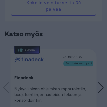
Kokeile veloituksetta 30
päivää
Katso myös
Suosittu
INTEGRAATIO
Sertifioitu kumppani
Finadeck
F
Nykyaikainen ohjelmisto raportointiin,
T
budjetointiin, ennusteiden tekoon ja
r
konsolidointiin.
e