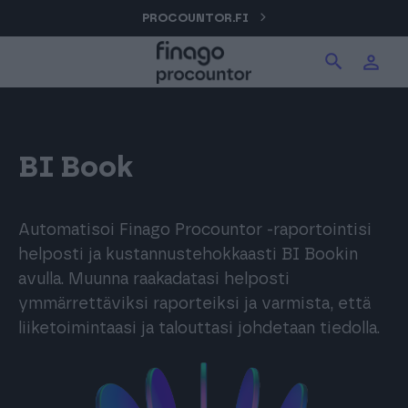
Hyppää
PROCOUNTOR.FI
Hae tuotteita verkkosivuilta
Kirjaudu
sisältöön
Procountor
Hae
Solo
BI Book
Sopimuskone
Automatisoi Finago Procountor -raportointisi
helposti ja kustannustehokkaasti BI Bookin
avulla. Muunna raakadatasi helposti
Allekirjoitus
ymmärrettäviksi raporteiksi ja varmista, että
liiketoimintaasi ja talouttasi johdetaan tiedolla.
Aika