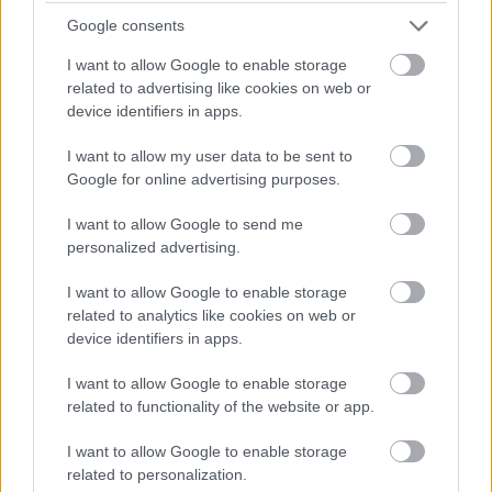
kokonaiskuvan liiketoiminnastasi jokaiselta kulmalta.
Google consents
Voit yhdistellä eri järjestelmien tuottamia tietoja
Finago Procountorin tietojen kanssa tarpeesi ja
I want to allow Google to enable storage
mielenkiintosi mukaan.
related to advertising like cookies on web or
device identifiers in apps.
BI Book sopii erinomaisesti myös esimerkiksi
I want to allow my user data to be sent to
konserni- ja franchising-yrityksille, sillä sen avulla
Google for online advertising purposes.
konsolidoit, raportoit ja vertailet kaikkien yhtiöidesi
tietoja helposti. Se mahdollistaa syväanalyysien
I want to allow Google to send me
tekemisen, jolloin voit tehokkaasti vertailla
personalized advertising.
esimerkiksi yritysten eri dimensioiden (esim.
tuotelinjojen tai toimipaikkojen) liikevaihtoja ja
I want to allow Google to enable storage
related to analytics like cookies on web or
tuottavuutta keskenään.
device identifiers in apps.
Kirjanpidossa asioita tapahtuu tauotta, ja BI Book
I want to allow Google to enable storage
tarjoaakin mahdollisuuden päivittää raportit ja
related to functionality of the website or app.
datan myös omatoimisesti milloin tahansa. BI Book
-välirajapinnan avulla data on valmiiksi mallinnettu
I want to allow Google to enable storage
analytiikan käytön kannalta järkevästi. Sen avulla
related to personalization.