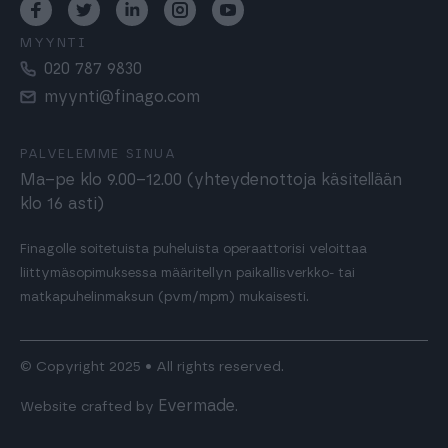
MYYNTI
020 787 9830
myynti@finago.com
PALVELEMME SINUA
Ma–pe klo 9.00–12.00 (yhteydenottoja käsitellään
klo 16 asti)
Finagolle soitetuista puheluista operaattorisi veloittaa
liittymäsopimuksessa määritellyn paikallisverkko- tai
matkapuhelinmaksun (pvm/mpm) mukaisesti.
© Copyright 2025 • All rights reserved.
Evermade
Website crafted by
.