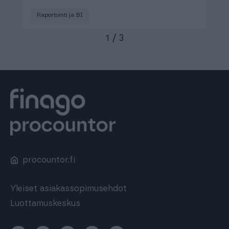
Raportointi ja BI
1
/
3
procountor.fi
Yleiset asiakassopimusehdot
Luottamuskeskus