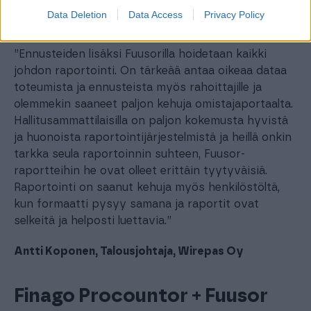
integraatiot, kun haluttiin yhdistää dataa
Data Deletion
Data Access
Privacy Policy
Procountorista ja Pipedrivesta.”
”Ennusteiden lisäksi Fuusorilla hoidetaan kaikki
johdon raportointi. On tärkeää antaa oikeaa dataa
toteumista ja ennusteista myös rahoittajille ja
olemmekin saaneet paljon kehuja omistajaportaalta.
Hallitusammattilaisilla on paljon kokemusta hyvistä
ja huonoista raportointijärjestelmistä ja heillä onkin
tarkka seula raportoinnin suhteen, Fuusor-
raportteihin he ovat olleet erittäin tyytyväisiä.
Raportointi on saanut kehuja myös henkilöstöltä,
kun formaatti pysyy samana ja raportit ovat
selkeitä ja helposti luettavia.”
Antti Koponen, Talousjohtaja, Wirepas Oy
Finago Procountor + Fuusor