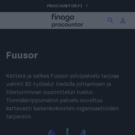
Hyppää
PROCOUNTOR.FI
Hae tuotteita verkkosivuilta
Kirjaudu
sisältöön
Procountor
Hae
Solo
Fuusor
Sopimuskone
Ketterä ja selkeä Fuusor-pilvipalvelu tarjoaa
valmiit BI-työkalut tiedolla johtamisen ja
liiketoiminnan suunnittelun tueksi.
Allekirjoitus
Toimialariippumaton palvelu soveltuu
kattavasti kaikenkokoisten organisaatioiden
tarpeisiin.
Aika