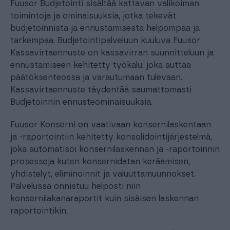
Fuusor Budjetointi sisältää kattavan valikoiman
toimintoja ja ominaisuuksia, jotka tekevät
budjetoinnista ja ennustamisesta helpompaa ja
tarkempaa. Budjetointipalveluun kuuluva Fuusor
Kassavirtaennuste on kassavirran suunnitteluun ja
ennustamiseen kehitetty työkalu, joka auttaa
päätöksenteossa ja varautumaan tulevaan.
Kassavirtaennuste täydentää saumattomasti
Budjetoinnin ennusteominaisuuksia.
Fuusor Konserni on vaativaan konsernilaskentaan
ja -raportointiin kehitetty konsolidointijärjestelmä,
joka automatisoi konsernilaskennan ja -raportoinnin
prosesseja kuten konsernidatan keräämisen,
yhdistelyt, eliminoinnit ja valuuttamuunnokset.
Palvelussa onnistuu helposti niin
konsernilakanaraportit kuin sisäisen laskennan
raportointikin.