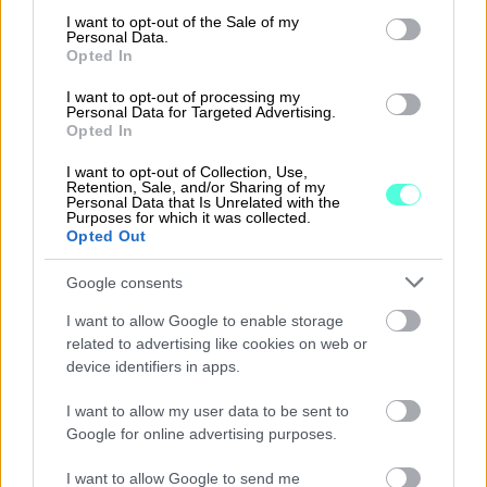
consent section.
keräämisen, yhdistelyt, eliminoinnit ja
I want to opt-out of the Sale of my
Personal Data.
valuuttamuunnokset. Palvelussa onnistuu helposti
Opted In
niin konsernilakanaraportit kuin sisäisen laskennan
I want to opt-out of processing my
raportointikin.
Personal Data for Targeted Advertising.
Opted In
I want to opt-out of Collection, Use,
Tilitoimiston raportointipalvelut
Retention, Sale, and/or Sharing of my
Personal Data that Is Unrelated with the
Purposes for which it was collected.
Opted Out
Palvelu soveltuu erinomaisesti tilitoimistoille, jotka
haluavat tarjota asiakkailleen käyttäjäystävälliset
Google consents
raportointi- ja budjetointipalvelut.
I want to allow Google to enable storage
related to advertising like cookies on web or
device identifiers in apps.
I want to allow my user data to be sent to
Google for online advertising purposes.
I want to allow Google to send me