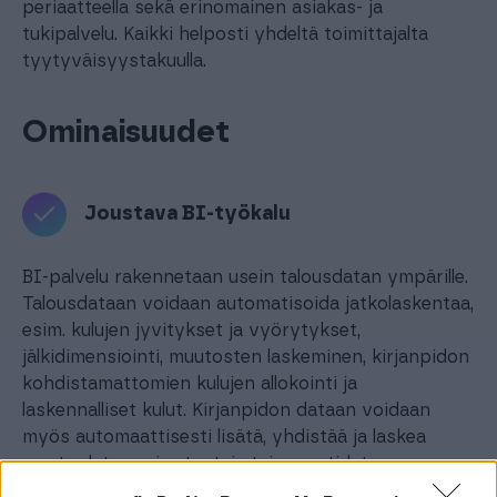
periaatteella sekä erinomainen asiakas- ja
tukipalvelu. Kaikki helposti yhdeltä toimittajalta
tyytyväisyystakuulla.
Ominaisuudet
Joustava BI-työkalu
BI-palvelu rakennetaan usein talousdatan ympärille.
Talousdataan voidaan automatisoida jatkolaskentaa,
esim. kulujen jyvitykset ja vyörytykset,
jälkidimensiointi, muutosten laskeminen, kirjanpidon
kohdistamattomien kulujen allokointi ja
laskennalliset kulut. Kirjanpidon dataan voidaan
myös automaattisesti lisätä, yhdistää ja laskea
muuta dataa esim. tunteja tai myyntidataa.