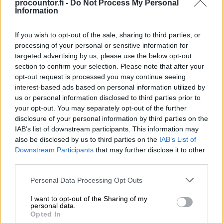
procountor.fi -
Do Not Process My Personal
Information
Budjetointi ja ennustaminen
If you wish to opt-out of the sale, sharing to third parties, or
processing of your personal or sensitive information for
Saat tulosbudjetin pohjalta tasebudjetin ja
targeted advertising by us, please use the below opt-out
kassavirtaennusteen automaattisesti annettujen
section to confirm your selection. Please note that after your
parametrien mukaisesti. Joustavien budjettipohjien
opt-out request is processed you may continue seeing
avulla voit budjetoida niin kuin raportoitkin. Esim.
interest-based ads based on personal information utilized by
myynnissä voidaan budjetoida suoraan niitä asioita
us or personal information disclosed to third parties prior to
your opt-out. You may separately opt-out of the further
mitä käytetään tarjouksissa ja sopimuksissa.
disclosure of your personal information by third parties on the
Luonnollisesti myös perinteinen tilikohtainen
IAB’s list of downstream participants. This information may
budjetointi onnistuu yhtä hyvin.
also be disclosed by us to third parties on the
IAB’s List of
Downstream Participants
that may further disclose it to other
third parties.
Konsernilaskenta
Please note that this website/app uses one or more Google
Personal Data Processing Opt Outs
services and may gather and store information including but
Vaativaan konsernilaskentaan ja raportointiin.
not limited to your visit or usage behaviour. You may click to
I want to opt-out of the Sharing of my
personal data.
Fuusor Konserni automatisoi konsernilaskennan ja -
grant or deny consent to Google and its third-party tags to
Opted In
use your data for below specified purposes in below Google
raportoinnin prosesseja kuten konsernidatan