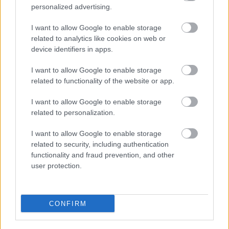
personalized advertising.
I want to allow Google to enable storage
related to analytics like cookies on web or
device identifiers in apps.
I want to allow Google to enable storage
related to functionality of the website or app.
Asiakaskokemuksia
I want to allow Google to enable storage
related to personalization.
I want to allow Google to enable storage
related to security, including authentication
”Suurin kehitystarve meillä oli myynnin
functionality and fraud prevention, and other
ennustaminen ja sen raportointi sekä datan
user protection.
yhdistäminen. Demot ja keskustelut osoittivat, että
Fuusor pystyy vastaamaan meidän tarpeisiin.
Fuusorin valintaan vaikuttivat myös tarpeeksi
CONFIRM
kevyt ja pilvipohjainen palvelu, käyttäjämäärän
mukaan skaalautuva sopiva hinnoittelu sekä