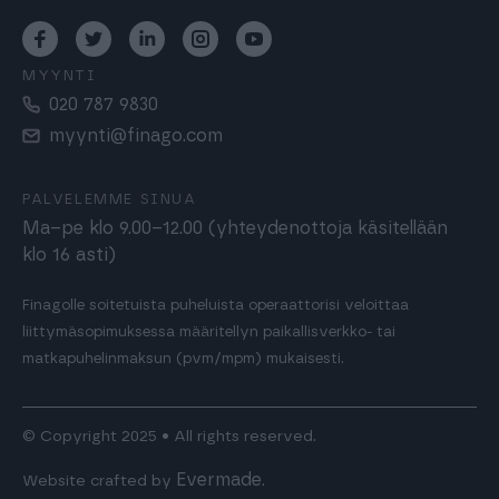
MYYNTI
020 787 9830
myynti@finago.com
PALVELEMME SINUA
Ma–pe klo 9.00–12.00 (yhteydenottoja käsitellään
klo 16 asti)
Finagolle soitetuista puheluista operaattorisi veloittaa
liittymäsopimuksessa määritellyn paikallisverkko- tai
matkapuhelinmaksun (pvm/mpm) mukaisesti.
© Copyright 2025 • All rights reserved.
Evermade
Website crafted by
.