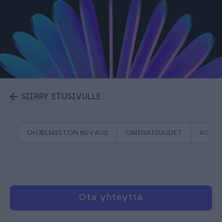
SIIRRY ETUSIVULLE
OHJELMISTON KUVAUS
OMINAISUUDET
ASIA
Ota yhteyttä