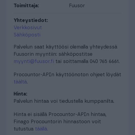
Toimittaja:
Fuusor
Yhteystiedot:
Verkkosivut
Sähköposti
Palvelun saat käyttöösi olemalla yhteydessä
Fuusorin myyntiin: sähköpostitse
myynti@fuusor.fi
tai soittamalla 040 765 6661.
Procountor-APIn käyttöönoton ohjeet löydät
täältä
.
Hinta:
Palvelun hintaa voi tiedustella kumppanilta.
Hinta ei sisällä Procountor-APIn hintaa,
Finago Procountorin hinnastoon voit
tutustua
täällä.