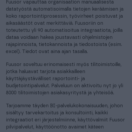
Fuusor vapauttaa organisaation manuaalisesta
datatyöstä automatisoimalla tietojen keräämisen ja
koko raportointiprosessin, työvirheet poistuvat ja
aikasäästöt ovat merkittäviä. Fuusoriin on
toteutettu yli 90 automatisoitua integraatiota, joilla
dataa voidaan hakea joustavasti ohjelmistojen
rajapinnoista, tietokannoista ja tiedostoista (esim.
excel). Tiedot ovat aina ajan tasalla.
Fuusor soveltuu erinomaisesti myös tilitoimistoille,
jotka haluavat tarjota asiakkailleen
käyttäjäystävälliset raportointi- ja
budjetointipalvelut. Palveluun on aktivoitu nyt jo yli
8000 tilitoimistojen asiakasyritystä ja yhteisöä.
Tarjoamme täyden BI-palvelukokonaisuuden, johon
sisältyy tarvekartoitus ja konsultointi, kaikki
integraatiot eri järjestelmiinne, käyttövalmiit Fuusor
pilvipalvelut, käyttöönotto avaimet käteen