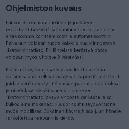
Ohjelmiston kuvaus
Fuusor BI on monipuolinen ja joustava
raportointityökalu liiketoiminnan raportoinnin ja
analysoinnin kehittämiseen ja automatisointiin.
Palveluun voidaan tuoda kaikki sinua kiinnostava
liiketoimintatieto. Eri lähteistä kerättyä dataa
voidaan myös yhdistellä kätevästi.
Palvelu kiteyttää ja yhdistelee liiketoiminnan
datamassasta selkeät näkymät, raportit ja mittarit,
joiden avulla pystyt tekemään parempia päätöksiä
ja oivalluksia. Kaikki sinua kiinnostava
liiketoimintatieto löytyy yhdestä paikasta ja se
kulkee aina mukanasi, Fuusor toimii täysversiona
myös mobiilissa. Jokainen käyttäjä saa juuri hänelle
tarkoitettua relevanttia tietoa.