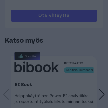
Ota yhteyttä
Katso myös
Suosittu
INTEGRAATIO
Sertifioitu kumppani
BI Book
F
Helppokäyttöinen Power BI analytiikka-
N
ja raportointityökalu liiketoiminnan tueksi.
b
k