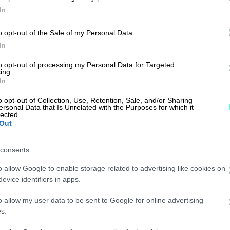
In
o opt-out of the Sale of my Personal Data.
In
to opt-out of processing my Personal Data for Targeted
ing.
In
louden hoitoon Finago
o opt-out of Collection, Use, Retention, Sale, and/or Sharing
ersonal Data that Is Unrelated with the Purposes for which it
o) sekä
lected.
Out
yClub-ohjelmistoa.
consents
ja tilinpäätös.
o allow Google to enable storage related to advertising like cookies on
evice identifiers in apps.
 ja myös kululaskut
askuista
o allow my user data to be sent to Google for online advertising
s.
.