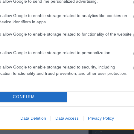
to allow Google to send me personalized advertising.
etään myClubin
ahtuma kaikkine
o allow Google to enable storage related to analytics like cookies on
seurataan
evice identifiers in apps.
 vaatiessa
o allow Google to enable storage related to functionality of the website
o allow Google to enable storage related to personalization.
in Finago
rjanpitäjän käytössä.
o allow Google to enable storage related to security, including
 puolelle.
cation functionality and fraud prevention, and other user protection.
CONFIRM
Data Deletion
Data Access
Privacy Policy