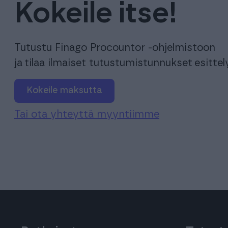
Kokeile itse!
Tutustu Finago Procountor -ohjelmistoon
ja tilaa ilmaiset tutustumistunnukset esitte
Kokeile maksutta
Tai ota yhteyttä myyntiimme