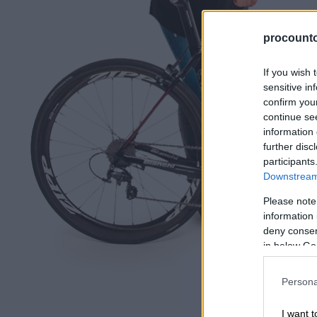
procountor
If you wish 
sensitive in
confirm you
continue se
information 
further disc
participants
Downstream 
Please note
information 
deny consent
in below Go
Persona
I want t