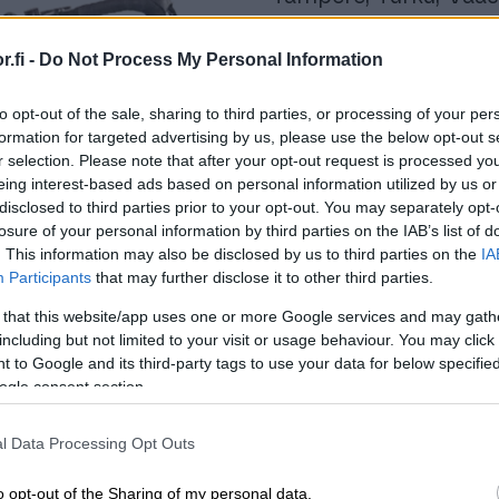
suomalaista kuntopyör
.fi -
Do Not Process My Personal Information
muodossa. Pyöräilyse
tosimielistä – mutta a
to opt-out of the sale, sharing to third parties, or processing of your per
kokoaa yhteen pyöräil
formation for targeted advertising by us, please use the below opt-out s
r selection. Please note that after your opt-out request is processed y
haluavat ajaa kovaa 
eing interest-based ads based on personal information utilized by us or
disclosed to third parties prior to your opt-out. You may separately opt-
Yhdistys syntyi, kun j
losure of your personal information by third parties on the IAB’s list of
Ruotsiin osallistumaa
. This information may also be disclosed by us to third parties on the
IA
Participants
that may further disclose it to other third parties.
Vätternrundan maanti
 that this website/app uses one or more Google services and may gath
including but not limited to your visit or usage behaviour. You may click 
 to Google and its third-party tags to use your data for below specifi
ogle consent section.
l Data Processing Opt Outs
o opt-out of the Sharing of my personal data.