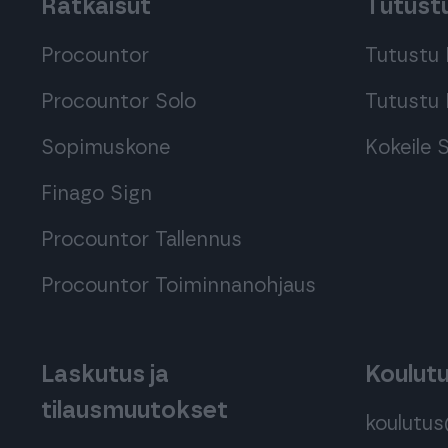
Ratkaisut
Tutustu
Procountor
Tutustu 
Procountor Solo
Tutustu 
Sopimuskone
Kokeile
Finago Sign
Procountor Tallennus
Procountor Toiminnanohjaus
Laskutus ja
Koulut
tilausmuutokset
koulutu