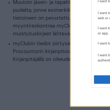
I want 
Muutoin jäsen- ja tapahtumalaskut lähet
puolelta, jonne esimerkiksi kyseinen tap
I want t
tietoineen on perustettu. Näiden osalta 
web or d
myyntireskontraa myClubissa ja tarpeen
I want t
or app.
muistutuskirjeet lähtevät myös sieltä.
I want t
myClubin tiedot siirtyvät rajapintaa pitk
Procountorin kirjanpitoon ja ovat näin ki
I want t
Kirjanpitäjällä on oikeudet myös myClubin
authenti