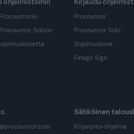
 ohjelmistoihin
Kirjaudu ohjelmist
Procountoriin
Procountor
Procountor Soloon
Procountor Solo
 Sopimuskonetta
Sopimuskone
Finago Sign
us
Sähköinen taloush
s@procountor.com
Kirjanpito-ohjelma