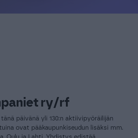
uroille ja
istyksille
Yrityksille
istyksille
Yrityksille
paniet ry/rf
änä päivänä yli 130:n aktiivipyöräilijän
ttuina ovat pääkaupunkiseudun lisäksi mm.
, Oulu ja Lahti. Yhdistys edistää