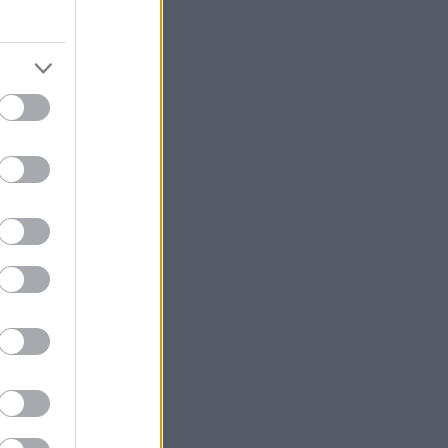
n,
un
na.
lla
aa