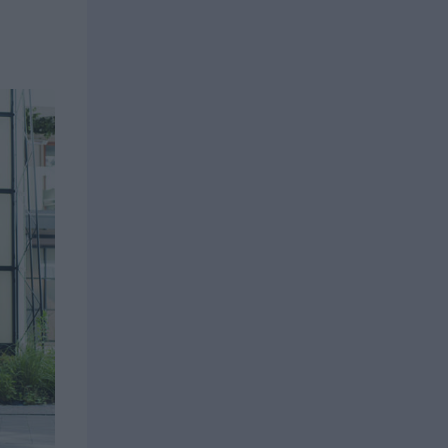
uroille ja
istyksille
Yrityksille
istyksille
Yrityksille