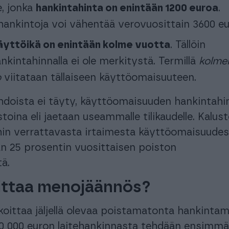
e, jonka
hankintahinta on enintään 1200 euroa
.
ankintoja voi vähentää verovuosittain 3600 eu
yttöikä on enintään kolme vuotta
. Tällöin
kintahinnalla ei ole merkitystä. Termillä
kolme
o
viitataan tällaiseen käyttöomaisuuteen.
doista ei täyty, käyttöomaisuuden hankintahi
oina eli jaetaan useammalle tilikaudelle. Kalust
ihin verrattavasta irtaimesta käyttöomaisuude
än 25 prosentin vuosittaisen poiston
ä.
ittaa menojäännös?
oittaa jäljellä olevaa poistamatonta hankinta
10 000 euron laitehankinnasta tehdään ensimm