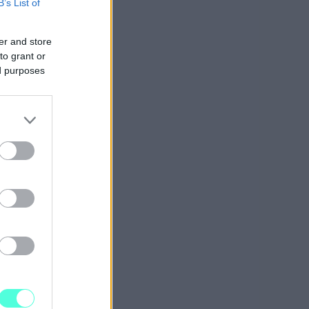
B’s List of
er and store
to grant or
ed purposes