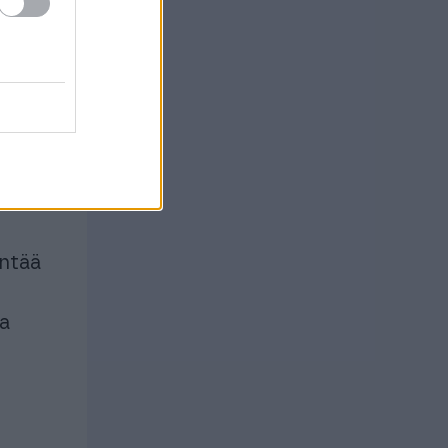
olloin
entää
ta