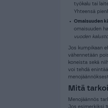
työkalu tai lait
Yhteensä pienh
Omaisuuden kä
omaisuuden han
vuoden kalust
Jos kumpikaan eh
vähennetään poist
koneista sekä ni
voi tehdä enintä
menojäännöksest
Mitä tarko
Menojäännös tark
Jos esimerkiksi 