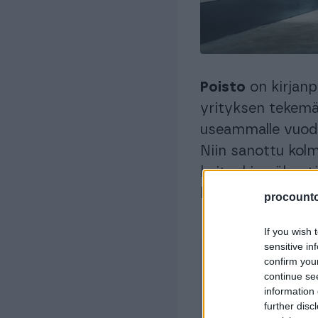
Poisto
on kirjanp
yrityksen tekemä
useammalle vuode
Niin sanottu kol
kuitenkin vähentä
keskeisimpiä peru
procountor
If you wish 
sensitive in
confirm you
continue se
information 
Sisäl
further disc