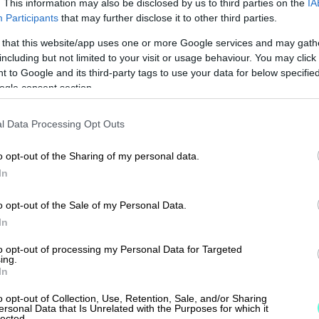
. This information may also be disclosed by us to third parties on the
IA
Participants
that may further disclose it to other third parties.
ovat ja miksi niitä tehdään?
 that this website/app uses one or more Google services and may gath
including but not limited to your visit or usage behaviour. You may click 
s voi vähentää hankintahinnan kerralla?
 to Google and its third-party tags to use your data for below specifi
ogle consent section.
taan korotetuilla poistoilla?
maisuudesta ei voi tehdä poistoja?
l Data Processing Opt Outs
ännöspoisto toimii?
o opt-out of the Sharing of my personal data.
In
sto tarkoittaa?
o opt-out of the Sale of my Personal Data.
anpidossa ja verotuksessa
In
to opt-out of processing my Personal Data for Targeted
ing.
In
tot ovat ja miksi niitä
o opt-out of Collection, Use, Retention, Sale, and/or Sharing
ersonal Data that Is Unrelated with the Purposes for which it
lected.