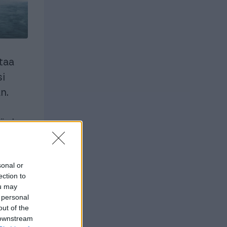
ttaa
si
n.
n
äpi
sonal or
ection to
ou may
 personal
out of the
 downstream