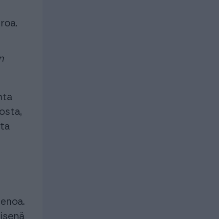
roa.
n
nta
osta,
sta
menoa.
äisenä