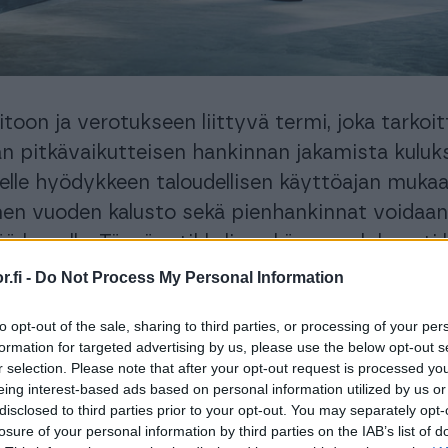
itoon ja verotukseen liittyvä termi, joka tarkoi
n pitkävaikutteisen hankinnan jakamista kuluk
lle hyödykkeen taloudellisen käyttöajan mukaa
men vuoden kalusto sekä pienhankinnat voidaa
ä kerralla. Tässä artikkelissa käymme lyhyesti l
sasioita poistoista ja pienhankinnoista.
.fi -
Do Not Process My Personal Information
to opt-out of the sale, sharing to third parties, or processing of your per
formation for targeted advertising by us, please use the below opt-out s
r selection. Please note that after your opt-out request is processed y
eing interest-based ads based on personal information utilized by us or
disclosed to third parties prior to your opt-out. You may separately opt-
tö
losure of your personal information by third parties on the IAB’s list of