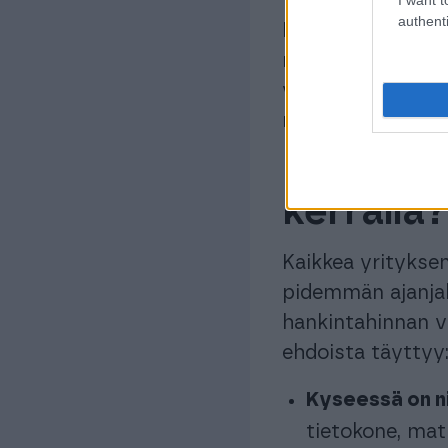
authenti
Näin yrityksen ta
realistisempi kuv
yhden tilikauden k
myös tuloksesta
Milloin y
kerralla?
Kaikkea yritykse
pidemmän ajanja
hankintahinnan v
ehdoista täyttyy
Kyseessä on ni
tietokone, mat