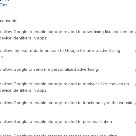
?
Out
consents
avat yrityksen käyttöomaisuuden, kuten koneide
ntakustannusten jakamista useille vuosille.
o allow Google to enable storage related to advertising like cookies on
evice identifiers in apps.
 voivat olla myös rakennukset tai yrityksen
tietokoneohjelmistot.
o allow my user data to be sent to Google for online advertising
s.
itataan siihen, että esimerkiksi tuotantolaitteen
to allow Google to send me personalized advertising.
” eli kirjataan vähitellen kuluksi
kirjanpitoon
, k
nee ajan myötä käytön ja kulumisen seuraukse
o allow Google to enable storage related to analytics like cookies on
evice identifiers in apps.
tu uusi 50 000 euron tuotantolaite saattaa palve
o allow Google to enable storage related to functionality of the website
imerkiksi 10 vuoden ajan, joten laitteen
 vähennetä kerralla. Sen sijaan investoinnin
o allow Google to enable storage related to personalization.
sotetaan pidemmälle ajalle siten, että se vast
ä.
o allow Google to enable storage related to security, including