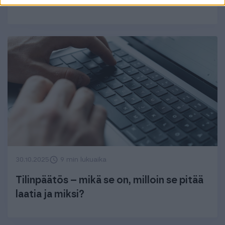
tietää?
30.10.2025
9 min lukuaika
Tilinpäätös – mikä se on, milloin se pitää
laatia ja miksi?