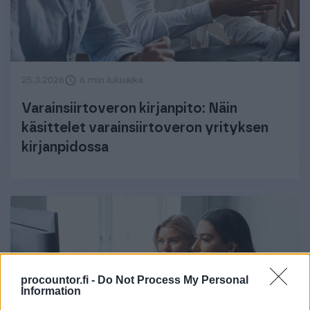
25.3.2026
6 min lukuaika
Varainsiirtoveron kirjanpito: Näin
käsittelet varainsiirtoveron yrityksen
kirjanpidossa
procountor.fi -
Do Not Process My Personal
Information