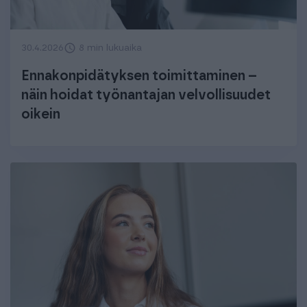
30.4.2026
8 min lukuaika
Ennakonpidätyksen toimittaminen –
näin hoidat työnantajan velvollisuudet
oikein