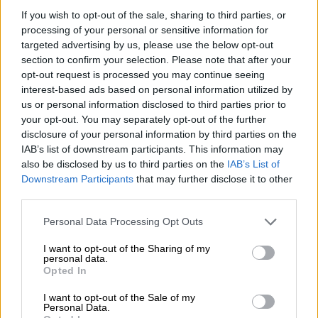
If you wish to opt-out of the sale, sharing to third parties, or
processing of your personal or sensitive information for
targeted advertising by us, please use the below opt-out
section to confirm your selection. Please note that after your
opt-out request is processed you may continue seeing
interest-based ads based on personal information utilized by
3.3.2026
3 min lukuaika
us or personal information disclosed to third parties prior to
your opt-out. You may separately opt-out of the further
Palkkahallinnon ajankohtaiset
disclosure of your personal information by third parties on the
muutokset 2026
IAB’s list of downstream participants. This information may
also be disclosed by us to third parties on the
IAB’s List of
Downstream Participants
that may further disclose it to other
third parties.
Please note that this website/app uses one or more Google
Personal Data Processing Opt Outs
services and may gather and store information including but
not limited to your visit or usage behaviour. You may click to
I want to opt-out of the Sharing of my
personal data.
grant or deny consent to Google and its third-party tags to
Opted In
use your data for below specified purposes in below Google
consent section.
I want to opt-out of the Sale of my
Personal Data.