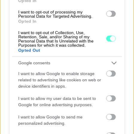
Opted In
I want to opt-out of processing my
Personal Data for Targeted Advertising.
Opted In
I want to opt-out of Collection, Use,
Retention, Sale, and/or Sharing of my
Personal Data that Is Unrelated with the
11.2.2026
6 min lukuaika
Purposes for which it was collected.
Opted Out
Lahjavero yrityksen
sukupolvenvaihdoksessa – mitä
Google consents
huojennuksista pitää tietää?
I want to allow Google to enable storage
related to advertising like cookies on web or
device identifiers in apps.
I want to allow my user data to be sent to
Google for online advertising purposes.
I want to allow Google to send me
personalized advertising.