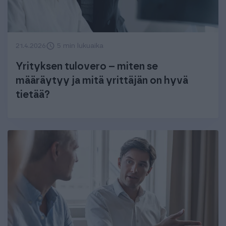
21.4.2026
5 min lukuaika
Yrityksen tulovero – miten se
määräytyy ja mitä yrittäjän on hyvä
tietää?