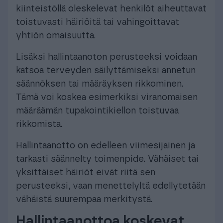
kiinteistöllä oleskelevat henkilöt aiheuttavat
toistuvasti häiriöitä tai vahingoittavat
yhtiön omaisuutta.
Lisäksi hallintaanoton perusteeksi voidaan
katsoa terveyden säilyttämiseksi annetun
säännöksen tai määräyksen rikkominen.
Tämä voi koskea esimerkiksi viranomaisen
määräämän tupakointikiellon toistuvaa
rikkomista.
Hallintaanotto on edelleen viimesijainen ja
tarkasti säännelty toimenpide. Vähäiset tai
yksittäiset häiriöt eivät riitä sen
perusteeksi, vaan menettelyltä edellytetään
vähäistä suurempaa merkitystä.
Hallintaanottoa koskevat