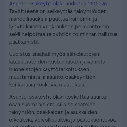
Asunto-osakeyhtiölaki uudistuu 1.10.2026
.
Tavoitteena on selkeyttää taloyhtiöiden
mahdollisuuksia puuttua häiriöihin ja
lyhytaikaisen vuokrauksen pelisääntöihin
sekä helpottaa taloyhtiön toiminnan hallittua
päättämistä.
Uudistus sisältää myös sähköautojen
latauspisteiden kustannusten jakamista,
huoneistojen käyttötarkoituksen
muuttamista ja asunto-osakeyhtiön
konkurssia koskevia muutoksia.
Asunto-osakeyhtiölaki koskettaa suurta
osaa suomalaisista, sillä se säätelee
taloyhtiön, osakkaiden ja asukkaiden
oikeuksia, velvollisuuksia ja päätöksentekoa.