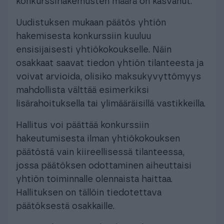
konkurssihakemusten määrä on kasvanut.
Uudistuksen mukaan päätös yhtiön
hakemisesta konkurssiin kuuluu
ensisijaisesti yhtiökokoukselle. Näin
osakkaat saavat tiedon yhtiön tilanteesta ja
voivat arvioida, olisiko maksukyvyttömyys
mahdollista välttää esimerkiksi
lisärahoituksella tai ylimääräisillä vastikkeilla.
Hallitus voi päättää konkurssiin
hakeutumisesta ilman yhtiökokouksen
päätöstä vain kiireellisessä tilanteessa,
jossa päätöksen odottaminen aiheuttaisi
yhtiön toiminnalle olennaista haittaa.
Hallituksen on tällöin tiedotettava
päätöksestä osakkaille.