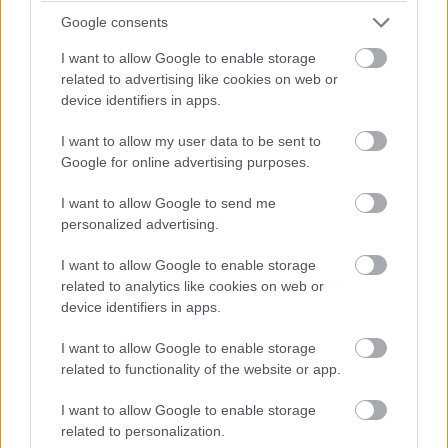
kuitenkin edellyttää yhtiöjärjestyksen
Google consents
muutoksen lisäksi rakennusvalvonnan lupaa
I want to allow Google to enable storage
ja teknisiä muutoksia. Taloudelliset, tekniset
related to advertising like cookies on web or
ja verotukselliset vaikutukset on siksi hyvä
device identifiers in apps.
selvittää ennen päätöksentekoa.
I want to allow my user data to be sent to
Google for online advertising purposes.
Taloyhtiön hallittua
I want to allow Google to send me
alasajoa helpotetaan
personalized advertising.
Kaikkien taloyhtiöiden toimintaa ei ole
I want to allow Google to enable storage
related to analytics like cookies on web or
taloudellisesti tai teknisesti mahdollista
device identifiers in apps.
jatkaa loputtomasti. Erityisesti väestöltään
vähenevillä alueilla rakennuksen
I want to allow Google to enable storage
related to functionality of the website or app.
korjauskustannukset voivat nousta
asuntojen arvoa suuremmiksi. Taloyhtiöllä
I want to allow Google to enable storage
voi olla vaikeuksia saada rahoitusta, kerätä
related to personalization.