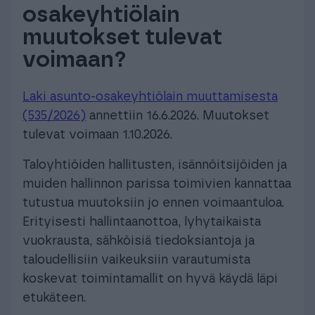
osakeyhtiölain
muutokset tulevat
voimaan?
Laki asunto-osakeyhtiölain muuttamisesta
(535/2026)
annettiin 16.6.2026. Muutokset
tulevat voimaan 1.10.2026.
Taloyhtiöiden hallitusten, isännöitsijöiden ja
muiden hallinnon parissa toimivien kannattaa
tutustua muutoksiin jo ennen voimaantuloa.
Erityisesti hallintaanottoa, lyhytaikaista
vuokrausta, sähköisiä tiedoksiantoja ja
taloudellisiin vaikeuksiin varautumista
koskevat toimintamallit on hyvä käydä läpi
etukäteen.