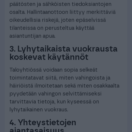
päätösten ja sähköisten tiedoksiantojen
osalta. Hallintaanottoon liittyy merkittäviä
oikeudellisia riskejä, joten epäselvissä
tilanteissa on perusteltua käyttää
asiantuntijan apua.
3. Lyhytaikaista vuokrausta
koskevat käytännöt
Taloyhtiössä voidaan sopia selkeät
toimintatavat siitä, miten vahingoista ja
häiriöistä ilmoitetaan sekä miten osakkaalta
pyydetään vahingon selvittämiseksi
tarvittavia tietoja, kun kyseessä on
lyhytaikainen vuokraus.
4. Yhteystietojen
ajantasaisuus