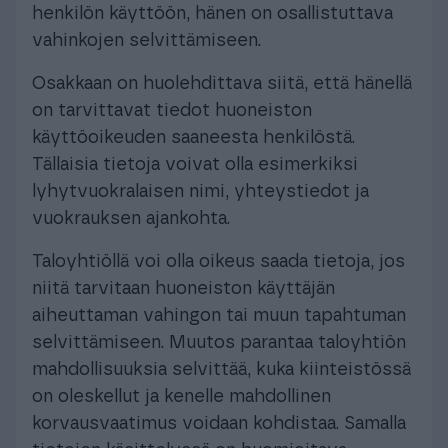
henkilön käyttöön, hänen on osallistuttava
vahinkojen selvittämiseen.
Osakkaan on huolehdittava siitä, että hänellä
on tarvittavat tiedot huoneiston
käyttöoikeuden saaneesta henkilöstä.
Tällaisia tietoja voivat olla esimerkiksi
lyhytvuokralaisen nimi, yhteystiedot ja
vuokrauksen ajankohta.
Taloyhtiöllä voi olla oikeus saada tietoja, jos
niitä tarvitaan huoneiston käyttäjän
aiheuttaman vahingon tai muun tapahtuman
selvittämiseen. Muutos parantaa taloyhtiön
mahdollisuuksia selvittää, kuka kiinteistössä
on oleskellut ja kenelle mahdollinen
korvausvaatimus voidaan kohdistaa. Samalla