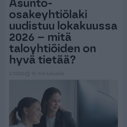
Asunto-
Tuki & Koulutus
osakeyhtiölaki
uudistuu lokakuussa
Meistä & Ajankohtaista
2026 – mitä
taloyhtiöiden on
hyvä tietää?
Tilaa Procountor
2.7.2026
10 min lukuaika
Kokeile maksutta
Kirjaudu