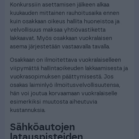
Konkurssiin asettamisen jälkeen alkaa
kuukauden mittainen rauhoitusaika ennen
kuin osakkaan oikeus hallita huoneistoa ja
velvollisuus maksaa yhtiövastiketta
lakkaavat. Myös osakkaan vuokralaisen
asema järjestetään vastaavalla tavalla.
Osakkaan on ilmoitettava vuokralaiselleen
viipymättä hallintaoikeuden lakkaamisesta ja
vuokrasopimuksen päättymisestä. Jos
osakas laiminlyö ilmoitusvelvollisuutensa,
hän voi joutua korvaamaan vuokralaiselle
esimerkiksi muutosta aiheutuvia
kustannuksia.
Sähköautojen
latauspisteiden