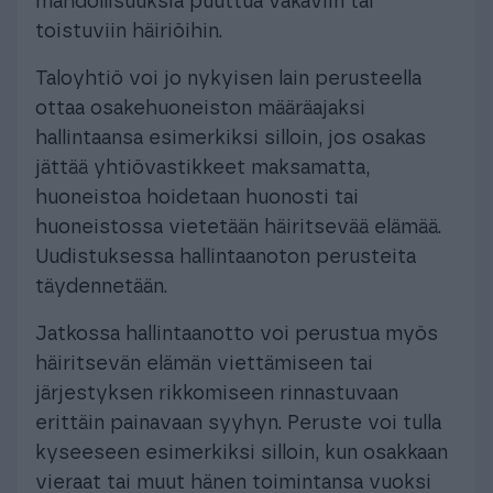
mahdollisuuksia puuttua vakaviin tai
toistuviin häiriöihin.
Taloyhtiö voi jo nykyisen lain perusteella
ottaa osakehuoneiston määräajaksi
hallintaansa esimerkiksi silloin, jos osakas
jättää yhtiövastikkeet maksamatta,
huoneistoa hoidetaan huonosti tai
huoneistossa vietetään häiritsevää elämää.
Uudistuksessa hallintaanoton perusteita
täydennetään.
Jatkossa hallintaanotto voi perustua myös
häiritsevän elämän viettämiseen tai
järjestyksen rikkomiseen rinnastuvaan
erittäin painavaan syyhyn. Peruste voi tulla
kyseeseen esimerkiksi silloin, kun osakkaan
vieraat tai muut hänen toimintansa vuoksi