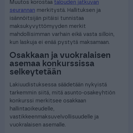
Muutos korostaa
talouden jatkuvan
seurannan
merkitystä. Hallituksen ja
isännöitsijän pitäisi tunnistaa
maksukyvyttömyyden merkit
mahdollisimman varhain eikä vasta silloin,
kun laskuja ei enää pystytä maksamaan.
Osakkaan ja vuokralaisen
asemaa konkurssissa
selkeytetään
Lakiuudistuksessa säädetään nykyistä
tarkemmin siitä, mitä asunto-osakeyhtiön
konkurssi merkitsee osakkaan
hallintaoikeudelle,
vastikkeenmaksuvelvollisuudelle ja
vuokralaisen asemalle.