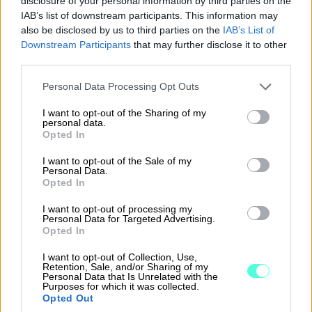
Jatkossa yhtiöjärjestystä voi muuttaa ilman
disclosure of your personal information by third parties on the
IAB’s list of downstream participants. This information may
kaikkien osakkaiden suostumusta, jos
also be disclosed by us to third parties on the
IAB’s List of
vastikeperustetta muutetaan
Downstream Participants
that may further disclose it to other
käyttötarkoituksen muutoksen yhteydessä
third parties.
niin, että se vastaa muiden saman
Please note that this website/app uses one or more Google
Personal Data Processing Opt Outs
käyttötarkoituksen huoneistojen
services and may gather and store information including but
not limited to your visit or usage behaviour. You may click to
I want to opt-out of the Sharing of my
vastikeperustetta. Edellytyksenä on mm.
personal data.
grant or deny consent to Google and its third-party tags to
vähintään neljän viidesosan kannatus yhtiön
Opted In
use your data for below specified purposes in below Google
kaikista muista kuin muutoksen kohteena
consent section.
I want to opt-out of the Sale of my
olevan osakeryhmän osakkeista ja äänistä.
Personal Data.
Opted In
Muutos voi helpottaa esimerkiksi tyhjillään
I want to opt-out of processing my
olevan liikehuoneiston muuttamista
Personal Data for Targeted Advertising.
Opted In
asuinhuoneistoksi. Samalla voidaan vähentää
tilojen vajaakäyttöä, parantaa osakkeiden
I want to opt-out of Collection, Use,
Retention, Sale, and/or Sharing of my
arvoa ja vahvistaa taloyhtiön vastikepohjaa.
Personal Data that Is Unrelated with the
Purposes for which it was collected.
Opted Out
Käyttötarkoituksen muuttaminen voi