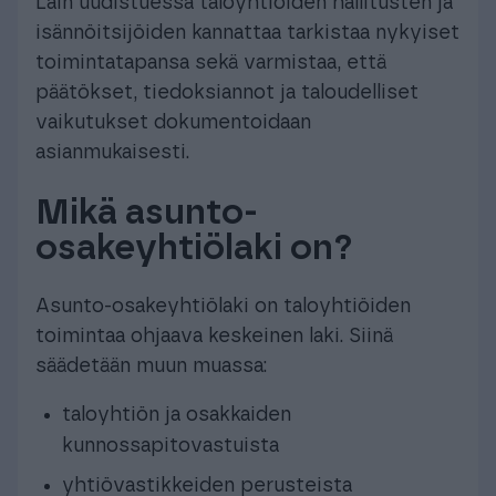
Lain uudistuessa taloyhtiöiden hallitusten ja
isännöitsijöiden kannattaa tarkistaa nykyiset
toimintatapansa sekä varmistaa, että
päätökset, tiedoksiannot ja taloudelliset
vaikutukset dokumentoidaan
asianmukaisesti.
Mikä asunto-
osakeyhtiölaki on?
Asunto-osakeyhtiölaki on taloyhtiöiden
toimintaa ohjaava keskeinen laki. Siinä
säädetään muun muassa:
taloyhtiön ja osakkaiden
kunnossapitovastuista
yhtiövastikkeiden perusteista