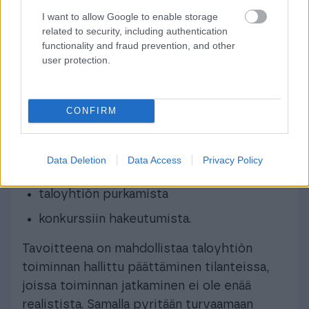
riittäviä vastikkeita tai löytää ostajia
I want to allow Google to enable storage
huoneistoille.
related to security, including authentication
functionality and fraud prevention, and other
Lakiuudistuksessa selvennetään ja
user protection.
kevennetään päätöksentekoa, joka koskee:
yhtiön asettamista selvitystilaan
CONFIRM
yhtiön kiinteistö- ja rakennusomaisuuden
luovuttamista
Data Deletion
Data Access
Privacy Policy
omien osakkeiden hankkimista
taloyhtiön purkamista
konkurssiin hakeutumista.
Tavoitteena on mahdollistaa taloyhtiön
toiminnan hallittu päättäminen tilanteissa,
joissa toiminnan jatkaminen ei ole enää
realistista. Samalla pyritään turvaamaan