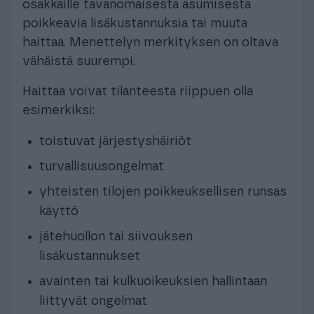
osakkaille tavanomaisesta asumisesta
poikkeavia lisäkustannuksia tai muuta
haittaa. Menettelyn merkityksen on oltava
vähäistä suurempi.
Haittaa voivat tilanteesta riippuen olla
esimerkiksi:
toistuvat järjestyshäiriöt
turvallisuusongelmat
yhteisten tilojen poikkeuksellisen runsas
käyttö
jätehuollon tai siivouksen
lisäkustannukset
avainten tai kulkuoikeuksien hallintaan
liittyvät ongelmat