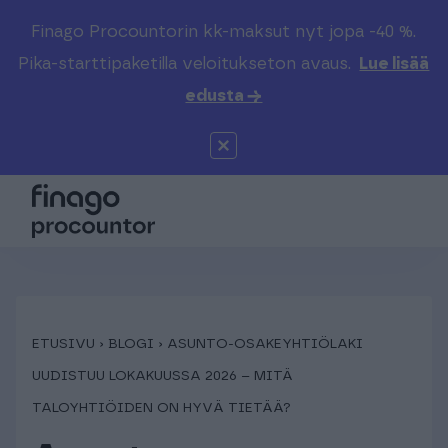
Finago Procountorin kk-maksut nyt jopa -40 %.
Etsi sivustolta
Valitse kieli
Kirjaudu
Pika-starttipaketilla veloitukseton avaus.
Lue lisää
edusta →
Suomi (FI)
Procountor
Tuotteet
Solo
Global (EN)
Kenelle
Sopimuskone
Tilitoimistoille
Finago Sign
Kokemuksia
ETUSIVU
›
BLOGI
›
ASUNTO-OSAKEYHTIÖLAKI
UUDISTUU LOKAKUUSSA 2026 – MITÄ
Kampus
Hinnasto
TALOYHTIÖIDEN ON HYVÄ TIETÄÄ?