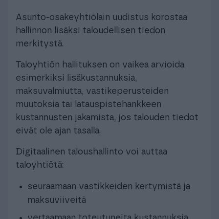
Asunto-osakeyhtiölain uudistus korostaa
hallinnon lisäksi taloudellisen tiedon
merkitystä.
Taloyhtiön hallituksen on vaikea arvioida
esimerkiksi lisäkustannuksia,
maksuvalmiutta, vastikeperusteiden
muutoksia tai latauspistehankkeen
kustannusten jakamista, jos talouden tiedot
eivät ole ajan tasalla.
Digitaalinen taloushallinto voi auttaa
taloyhtiötä:
seuraamaan vastikkeiden kertymistä ja
maksuviiveitä
vertaamaan toteutuneita kustannuksia