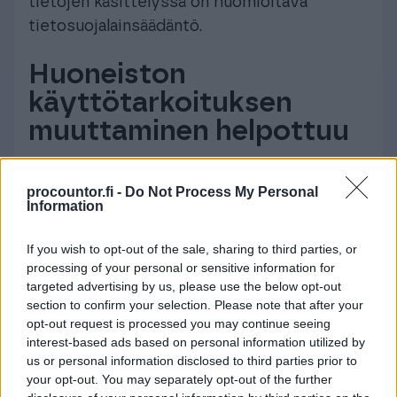
tietojen käsittelyssä on huomioitava
tietosuojalainsäädäntö.
Huoneiston
käyttötarkoituksen
muuttaminen helpottuu
Taloyhtiöissä voi olla esimerkiksi
procountor.fi -
Do Not Process My Personal
liikehuoneistoja, joille ei alueellisen
Information
kehityksen tai muuttuneen kysynnän vuoksi
If you wish to opt-out of the sale, sharing to third parties, or
enää löydy alkuperäisen käyttötarkoituksen
processing of your personal or sensitive information for
mukaista käyttöä.
targeted advertising by us, please use the below opt-out
section to confirm your selection. Please note that after your
Lakiuudistus helpottaa tällaisissa tilanteissa
opt-out request is processed you may continue seeing
huoneiston käyttötarkoituksen ja
interest-based ads based on personal information utilized by
yhtiövastikeperusteen muuttamista.
us or personal information disclosed to third parties prior to
your opt-out. You may separately opt-out of the further