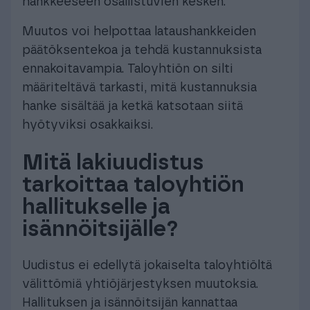
hankkeeseen osallistuvien kesken.
Muutos voi helpottaa lataushankkeiden
päätöksentekoa ja tehdä kustannuksista
ennakoitavampia. Taloyhtiön on silti
määriteltävä tarkasti, mitä kustannuksia
hanke sisältää ja ketkä katsotaan siitä
hyötyviksi osakkaiksi.
Mitä lakiuudistus
tarkoittaa taloyhtiön
hallitukselle ja
isännöitsijälle?
Uudistus ei edellytä jokaiselta taloyhtiöltä
välittömiä yhtiöjärjestyksen muutoksia.
Hallituksen ja isännöitsijän kannattaa