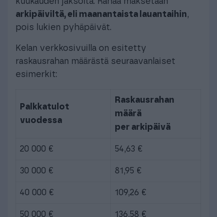
kuukauden jaksolta. Rahaa maksetaan
arkipäiviltä, eli maanantaista lauantaihin
,
pois lukien pyhäpäivät.
Kelan verkkosivuilla on esitetty
raskausrahan määrästä seuraavanlaiset
esimerkit:
Raskausrahan
Palkkatulot
määrä
vuodessa
per arkipäivä
20 000 €
54,63 €
30 000 €
81,95 €
40 000 €
109,26 €
50 000 €
136,58 €