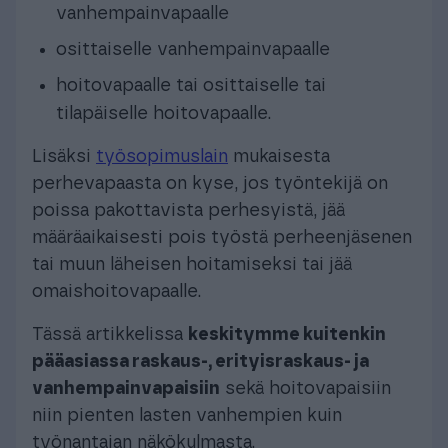
vanhempainvapaalle
osittaiselle vanhempainvapaalle
hoitovapaalle tai osittaiselle tai
tilapäiselle hoitovapaalle.
Lisäksi
työsopimuslain
mukaisesta
perhevapaasta on kyse, jos työntekijä on
poissa pakottavista perhesyistä, jää
määräaikaisesti pois työstä perheenjäsenen
tai muun läheisen hoitamiseksi tai jää
omaishoitovapaalle.
Tässä artikkelissa
keskitymme kuitenkin
pääasiassa raskaus-, erityisraskaus- ja
vanhempainvapaisiin
sekä hoitovapaisiin
niin pienten lasten vanhempien kuin
työnantajan näkökulmasta.