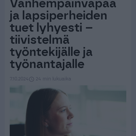
Vanhempainvapaa
Tuki & Koulutus
ja lapsiperheiden
tuet lyhyesti –
Meistä & Ajankohtaista
tiivistelmä
työntekijälle ja
työnantajalle
Tilaa Procountor
7.10.2024
24 min lukuaika
Kokeile maksutta
Kirjaudu