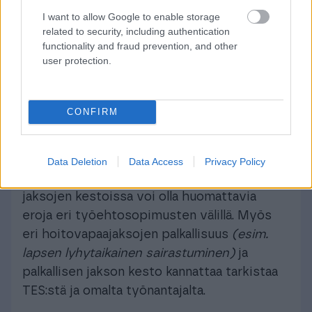
työnantajalla ei kuitenkaan ole velvollisuutta
I want to allow Google to enable storage
related to security, including authentication
maksaa työntekijälle
palkkaa
laissa
functionality and fraud prevention, and other
tarkoitettujen perhevapaiden, kuten
user protection.
vanhempainvapaan sekä raskaus- ja
erityisraskausvapaan ajalta.
CONFIRM
Usein työehtosopimuksessa on kuitenkin
sovittu, että raskausvapaan ajalta saa
palkkaa. Sama pätee
Data Deletion
Data Access
Privacy Policy
vanhempainvapaaseen
, mutta palkallisten
jaksojen kestoissa voi olla huomattavia
eroja eri työehtosopimusten välillä. Myös
eri hoitovapaajaksojen palkallisuus
(esim.
lapsen lyhytaikainen sairastuminen)
ja
palkallisen jakson kesto kannattaa tarkistaa
TES:stä ja omalta työnantajalta.