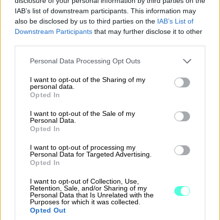
disclosure of your personal information by third parties on the
Lapsen hoitamiseksi tarkoitettua osittaista
IAB’s list of downstream participants. This information may
hoitovapaata voi saada, kunnes
also be disclosed by us to third parties on the
IAB’s List of
perusopetuksessa olevan lapsen toinen
Downstream Participants
that may further disclose it to other
third parties.
lukuvuosi päättyy.
Please note that this website/app uses one or more Google
Personal Data Processing Opt Outs
Osittaiselle hoitovapaalle voi jäädä
services and may gather and store information including but
myöhemminkin, jos kyse on pidennetyn
not limited to your visit or usage behaviour. You may click to
I want to opt-out of the Sharing of my
personal data.
grant or deny consent to Google and its third-party tags to
oppivelvollisuuden piirissä olevasta
Opted In
use your data for below specified purposes in below Google
lapsesta tai erityisen hoidon tai huollon
consent section.
I want to opt-out of the Sale of my
tarpeessa olevasta vammaisesta tai
Personal Data.
Opted In
pitkäaikaissairaasta lapsesta.
I want to opt-out of processing my
Työnantaja voi kieltäytyä antamasta
Personal Data for Targeted Advertising.
Opted In
osittaista hoitovapaata, jos siitä aiheutuu
tuotanto- ja palvelutoiminnalle vakavaa
I want to opt-out of Collection, Use,
Retention, Sale, and/or Sharing of my
haittaa, jota ei ole mahdollista välttää
Personal Data that Is Unrelated with the
Purposes for which it was collected.
kohtuullisilla työjärjestelyillä.
Opted Out