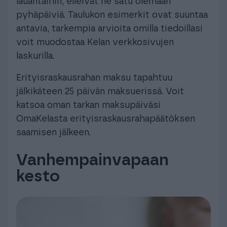
lauantaihin, elleivät ne satu olemaan
pyhäpäiviä. Taulukon esimerkit ovat suuntaa
antavia, tarkempia arvioita omilla tiedoillasi
voit muodostaa Kelan verkkosivujen
laskurilla.
Erityisraskausrahan maksu tapahtuu
jälkikäteen 25 päivän maksuerissä. Voit
katsoa oman tarkan maksupäiväsi
OmaKelasta erityisraskausrahapäätöksen
saamisen jälkeen.
Vanhempainvapaan
kesto