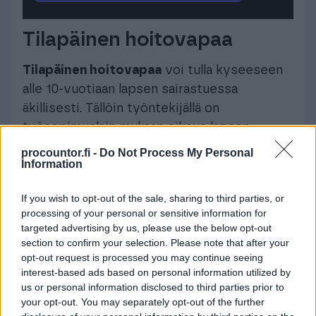
Tilapäinen hoitovapaa
Tilapäinen hoitovapaa
voi tulla kyseeseen
alle 10-vuotiaan lapsen sairastuessa
äkillisesti. Tällöin työntekijällä on
työsopimuslain mukaan oikeus lapsen
hoitamiseksi tai hoidon järjestämiseksi
procountor.fi -
Do Not Process My Personal
Information
saada tilapäistä hoitovapaata enintään neljä
työpäivää kerrallaan.
If you wish to opt-out of the sale, sharing to third parties, or
Osittainen hoitovapaa
processing of your personal or sensitive information for
targeted advertising by us, please use the below opt-out
section to confirm your selection. Please note that after your
Osittainen hoitovapaa
on mahdollinen
opt-out request is processed you may continue seeing
työntekijälle, joka on ollut saman työnantajan
interest-based ads based on personal information utilized by
palveluksessa yhteensä vähintään kuusi
us or personal information disclosed to third parties prior to
your opt-out. You may separately opt-out of the further
kuukautta edeltävän 12 kuukauden aikana.