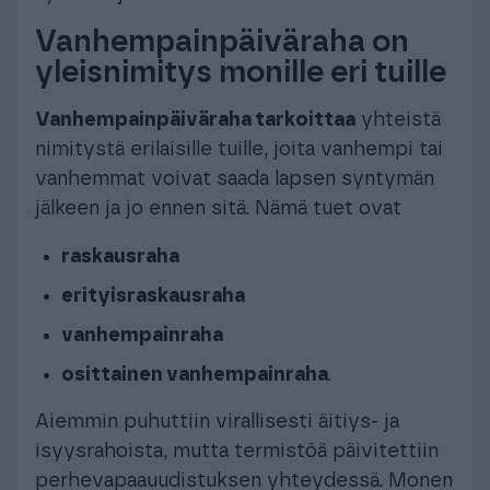
Vanhempainpäiväraha on
yleisnimitys monille eri tuille
Vanhempainpäiväraha tarkoittaa
yhteistä
nimitystä erilaisille tuille, joita vanhempi tai
vanhemmat voivat saada lapsen syntymän
jälkeen ja jo ennen sitä. Nämä tuet ovat
raskausraha
erityisraskausraha
vanhempainraha
osittainen vanhempainraha
.
Aiemmin puhuttiin virallisesti äitiys- ja
isyysrahoista, mutta termistöä päivitettiin
perhevapaauudistuksen yhteydessä. Monen