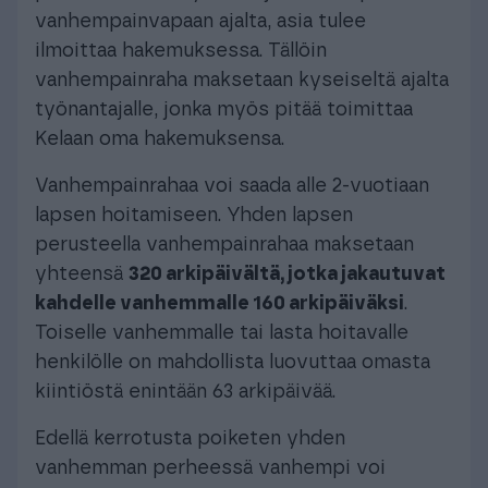
vanhempainvapaan ajalta, asia tulee
ilmoittaa hakemuksessa. Tällöin
vanhempainraha maksetaan kyseiseltä ajalta
työnantajalle, jonka myös pitää toimittaa
Kelaan oma hakemuksensa.
Vanhempainrahaa voi saada alle 2-vuotiaan
lapsen hoitamiseen. Yhden lapsen
perusteella vanhempainrahaa maksetaan
yhteensä
320 arkipäivältä, jotka jakautuvat
kahdelle vanhemmalle 160 arkipäiväksi
.
Toiselle vanhemmalle tai lasta hoitavalle
henkilölle on mahdollista luovuttaa omasta
kiintiöstä enintään 63 arkipäivää.
Edellä kerrotusta poiketen yhden
vanhemman perheessä vanhempi voi