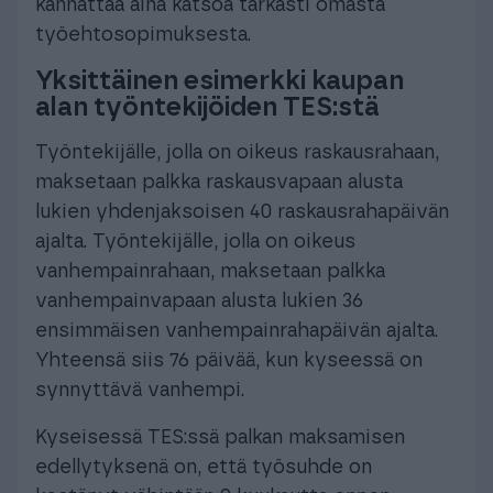
kannattaa aina katsoa tarkasti omasta
työehtosopimuksesta.
Yksittäinen esimerkki kaupan
alan työntekijöiden TES:stä
Työntekijälle, jolla on oikeus raskausrahaan,
maksetaan palkka raskausvapaan alusta
lukien yhdenjaksoisen 40 raskausrahapäivän
ajalta. Työntekijälle, jolla on oikeus
vanhempainrahaan, maksetaan palkka
vanhempainvapaan alusta lukien 36
ensimmäisen vanhempainrahapäivän ajalta.
Yhteensä siis 76 päivää, kun kyseessä on
synnyttävä vanhempi.
Kyseisessä TES:ssä palkan maksamisen
edellytyksenä on, että työsuhde on