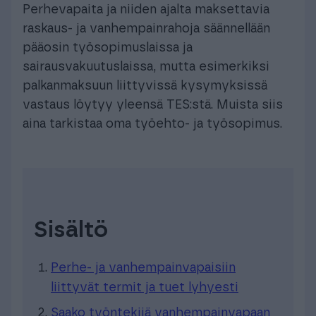
Perhevapaita ja niiden ajalta maksettavia
raskaus- ja vanhempainrahoja säännellään
pääosin työsopimuslaissa ja
sairausvakuutuslaissa, mutta esimerkiksi
palkanmaksuun liittyvissä kysymyksissä
vastaus löytyy yleensä TES:stä. Muista siis
aina tarkistaa oma työehto- ja työsopimus.
Sisältö
Perhe- ja vanhempainvapaisiin
liittyvät termit ja tuet lyhyesti
Saako työntekijä vanhempainvapaan