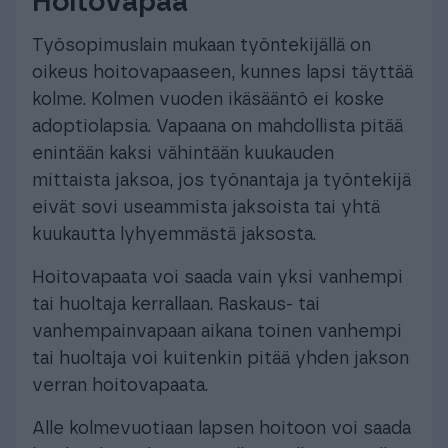
Hoitovapaa
Työsopimuslain mukaan työntekijällä on
oikeus hoitovapaaseen, kunnes lapsi täyttää
kolme. Kolmen vuoden ikäsääntö ei koske
adoptiolapsia. Vapaana on mahdollista pitää
enintään kaksi vähintään kuukauden
mittaista jaksoa, jos työnantaja ja työntekijä
eivät sovi useammista jaksoista tai yhtä
kuukautta lyhyemmästä jaksosta.
Hoitovapaata voi saada vain yksi vanhempi
tai huoltaja kerrallaan. Raskaus- tai
vanhempainvapaan aikana toinen vanhempi
tai huoltaja voi kuitenkin pitää yhden jakson
verran hoitovapaata.
Alle kolmevuotiaan lapsen hoitoon voi saada