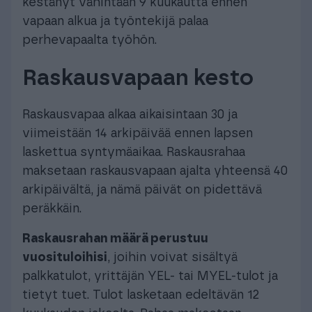
kestänyt vähintään 9 kuukautta ennen
vapaan alkua ja työntekijä palaa
perhevapaalta työhön.
Raskausvapaan kesto
Raskausvapaa alkaa aikaisintaan 30 ja
viimeistään 14 arkipäivää ennen lapsen
laskettua syntymäaikaa. Raskausrahaa
maksetaan raskausvapaan ajalta yhteensä 40
arkipäivältä, ja nämä päivät on pidettävä
peräkkäin.
Raskausrahan määrä perustuu
vuosituloihisi
, joihin voivat sisältyä
palkkatulot, yrittäjän YEL- tai MYEL-tulot ja
tietyt tuet. Tulot lasketaan edeltävän 12