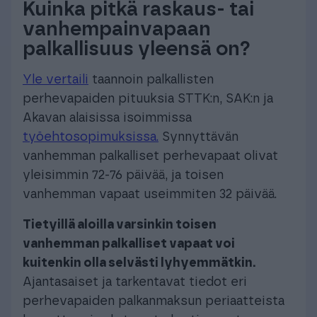
Kuinka pitkä raskaus- tai
vanhempainvapaan
palkallisuus yleensä on?
Yle vertaili
taannoin palkallisten
perhevapaiden pituuksia STTK:n, SAK:n ja
Akavan alaisissa isoimmissa
työehtosopimuksissa.
Synnyttävän
vanhemman palkalliset perhevapaat olivat
yleisimmin 72-76 päivää, ja toisen
vanhemman vapaat useimmiten 32 päivää.
Tietyillä aloilla varsinkin toisen
vanhemman palkalliset vapaat voi
kuitenkin olla selvästi lyhyemmätkin.
Ajantasaiset ja tarkentavat tiedot eri
perhevapaiden palkanmaksun periaatteista