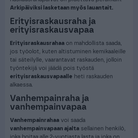
Arkipäiviksi lasketaan myös lauantait.
Erityisraskausraha ja
erityisraskausvapaa
Erityisraskausrahaa
on mahdollista saada,
jos työolot, kuten altistuminen kemikaaleille
tai säteilylle, vaarantavat raskauden, jolloin
työntekijä voi jäädä pois työstä
erityisraskausvapaalle
heti raskauden
alkaessa.
Vanhempainraha ja
vanhempainvapaa
Vanhempainrahaa
voi saada
vanhempainvapaan ajalta
sellainen henkilö,
joka hoitaa alle 2-vuotiasta lasta ja joka on