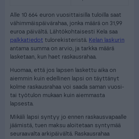
Alle 10 664 euron vuosittaisilla tuloilla saat
vähimmäispäivärahaa, jonka määrä on 31,99
euroa päivältä. Lähtökohtaisesti Kela saa
palkkatiedot
tulorekisteristä.
Kelan laskurin
antama summa on arvio, ja tarkka määrä
lasketaan, kun haet raskausrahaa.
Huomaa, että jos lapsen laskettu aika on
aiemmin kuin edellinen lapsi on täyttänyt
kolme raskausrahaa voi saada saman vuosi-
tai työtulon mukaan kuin aiemmasta
lapsesta.
Mikäli lapsi syntyy jo ennen raskausvapaalle
jäämistä, tuen maksu aloitetaan syntymää
seuraavalta arkipäivältä. Raskausrahaa