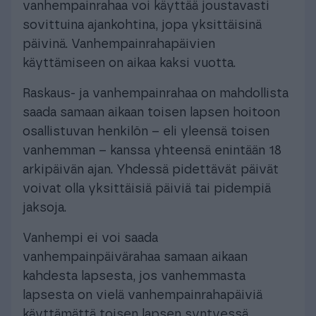
vanhempainrahaa voi käyttää joustavasti
sovittuina ajankohtina, jopa yksittäisinä
päivinä. Vanhempainrahapäivien
käyttämiseen on aikaa kaksi vuotta.
Raskaus- ja vanhempainrahaa on mahdollista
saada samaan aikaan toisen lapsen hoitoon
osallistuvan henkilön – eli yleensä toisen
vanhemman – kanssa yhteensä enintään 18
arkipäivän ajan. Yhdessä pidettävät päivät
voivat olla yksittäisiä päiviä tai pidempiä
jaksoja.
Vanhempi ei voi saada
vanhempainpäivärahaa samaan aikaan
kahdesta lapsesta, jos vanhemmasta
lapsesta on vielä vanhempainrahapäiviä
käyttämättä toisen lapsen syntyessä.