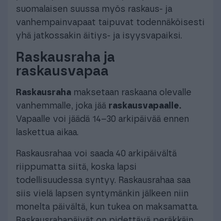
suomalaisen suussa myös raskaus- ja
vanhempainvapaat taipuvat todennäköisesti
yhä jatkossakin äitiys- ja isyysvapaiksi.
Raskausraha ja
raskausvapaa
Raskausraha
maksetaan raskaana olevalle
vanhemmalle, joka jää
raskausvapaalle.
Vapaalle voi jäädä 14–30 arkipäivää ennen
laskettua aikaa.
Raskausrahaa voi saada 40 arkipäivältä
riippumatta siitä, koska lapsi
todellisuudessa syntyy. Raskausrahaa saa
siis vielä lapsen syntymänkin jälkeen niin
monelta päivältä, kun tukea on maksamatta.
Raskausrahapäivät on pidettävä peräkkäin.