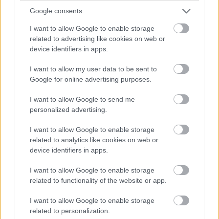
Saako
Google consents
vanhempainvapaalla
I want to allow Google to enable storage
related to advertising like cookies on web or
palkkaa?
device identifiers in apps.
I want to allow my user data to be sent to
Google for online advertising purposes.
I want to allow Google to send me
personalized advertising.
I want to allow Google to enable storage
related to analytics like cookies on web or
device identifiers in apps.
I want to allow Google to enable storage
related to functionality of the website or app.
Työsopimuslaki määrää, että työntekijällä on
I want to allow Google to enable storage
oikeus raskaus-, erityisraskaus- ja
related to personalization.
vanhempainvapaisiin. Lain mukaan