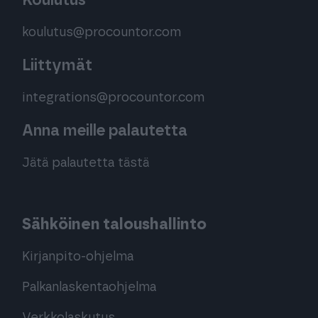
Koulutus
koulutus@procountor.com
Liittymät
integrations@procountor.com
Anna meille palautetta
Jätä palautetta tästä
Sähköinen taloushallinto
Kirjanpito-ohjelma
Palkanlaskentaohjelma