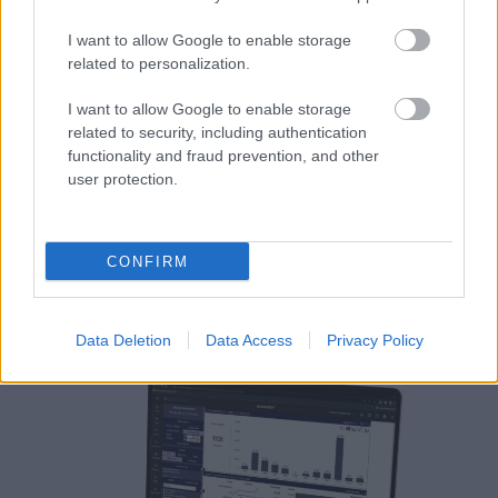
sujuvasti.
I want to allow Google to enable storage
related to personalization.
Joustava työnjako
I want to allow Google to enable storage
related to security, including authentication
Automaattitiliöinnit
functionality and fraud prevention, and other
user protection.
Monipuolinen raportointi
CONFIRM
Kokeile maksutta
Lue lisää
Data Deletion
Data Access
Privacy Policy