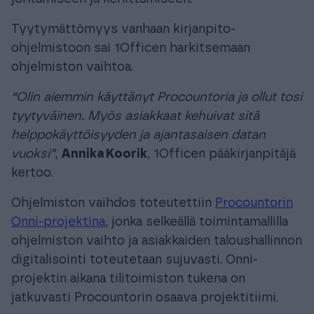
Tyytymättömyys vanhaan kirjanpito-
ohjelmistoon sai 1Officen harkitsemaan
ohjelmiston vaihtoa.
“Olin aiemmin käyttänyt Procountoria ja ollut tosi
tyytyväinen. Myös asiakkaat kehuivat sitä
helppokäyttöisyyden ja ajantasaisen datan
vuoksi”
,
Annika Koorik
, 1Officen pääkirjanpitäjä
kertoo.
Ohjelmiston vaihdos toteutettiin
Procountorin
Onni-projektina
, jonka selkeällä toimintamallilla
ohjelmiston vaihto ja asiakkaiden taloushallinnon
digitalisointi toteutetaan sujuvasti. Onni-
projektin aikana tilitoimiston tukena on
jatkuvasti Procountorin osaava projektitiimi.