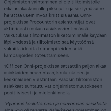
Ohjelmiston vaihtaminen ei ole tilitoimistolle
eikä asiakaskunnalle pikkujuttu ja siirtymävaihe
herättää usein myös kriittisiä ääniä. Onni-
projektissa Procountorin asiantuntijat ovat
aktiivisesti mukana asiakasviestinnässä.
Vaikutuksia tilitoimiston liiketoiminnalle käydään
läpi yhdessä ja tilitoimisto saa käyttöönsä
valmiita ideoita toimenpiteiden sekä
kampanjoiden toteuttamiseen.
1Officen Onni-projektissa satsattiin paljon aikaa
asiakkaiden neuvontaan, koulutukseen ja
keskinäiseen viestintään. Pääosin tilitoimiston
asiakkaat suhtautuivat ohjelmistomuutokseen
positiivisesti ja mielenkiinnolla.
“Pyrimme kouluttamaan ja neuvomaan asiakkaita
aina, kun oli tarvetta. Asiakkaiden ohjaaminen on