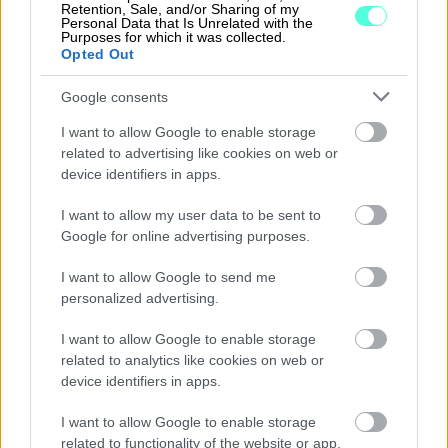
Retention, Sale, and/or Sharing of my
Personal Data that Is Unrelated with the
Purposes for which it was collected.
Opted Out
Google consents
I want to allow Google to enable storage
related to advertising like cookies on web or
device identifiers in apps.
I want to allow my user data to be sent to
Google for online advertising purposes.
Helpota sinun ja asiakkaasi
I want to allow Google to send me
arkea
personalized advertising.
I want to allow Google to enable storage
Procountor Taloushallinto on tilitoimiston ja
related to analytics like cookies on web or
device identifiers in apps.
asiakkaiden yhteinen ohjelmisto. Se sisältää
monipuoliset ominaisuudet, jotta tilitoimisto
I want to allow Google to enable storage
voi palvella omia asiakkaitaan kattavasti ja
related to functionality of the website or app.