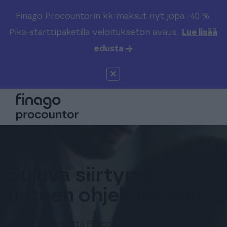
Finago Procountorin kk-maksut nyt jopa -40 %.
Etsi sivustolta
Valitse kieli
Kirjaudu
Pika-starttipaketilla veloitukseton avaus.
Lue lisää
edusta →
Suomi (FI)
Procountor
Tuotteet
Solo
Global (EN)
Kenelle
Sopimuskone
Tilitoimistoille
Finago Sign
Kokemuksia
Sujuva siirtymä
uuteen ohjelmistoon
Kampus
Hinnasto
Ennen siirtymistä Procountoriin, tilitoimisto