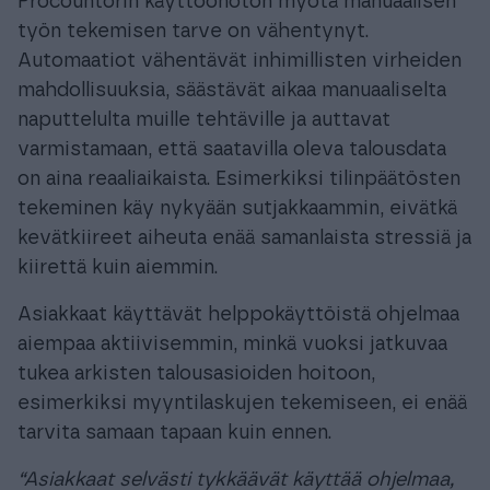
Procountorin käyttöönoton myötä manuaalisen
työn tekemisen tarve on vähentynyt.
Automaatiot vähentävät inhimillisten virheiden
mahdollisuuksia, säästävät aikaa manuaaliselta
naputtelulta muille tehtäville ja auttavat
varmistamaan, että saatavilla oleva talousdata
on aina reaaliaikaista. Esimerkiksi tilinpäätösten
tekeminen käy nykyään sutjakkaammin, eivätkä
kevätkiireet aiheuta enää samanlaista stressiä ja
kiirettä kuin aiemmin.
Asiakkaat käyttävät helppokäyttöistä ohjelmaa
aiempaa aktiivisemmin, minkä vuoksi jatkuvaa
tukea arkisten talousasioiden hoitoon,
esimerkiksi myyntilaskujen tekemiseen, ei enää
tarvita samaan tapaan kuin ennen.
“Asiakkaat selvästi tykkäävät käyttää ohjelmaa,