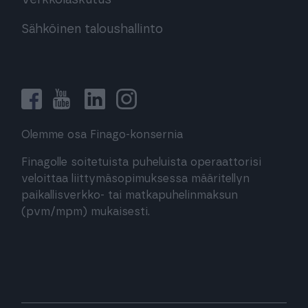
Verkkolaskutus
Sähköinen taloushallinto
Olemme osa Finago-konsernia
Finagolle soitetuista puheluista operaattorisi
veloittaa liittymäsopimuksessa määritellyn
paikallisverkko- tai matkapuhelinmaksun
(pvm/mpm) mukaisesti.