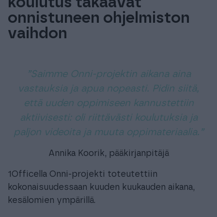
koulutus takaavat
onnistuneen ohjelmiston
vaihdon
”
Saimme Onni-projektin aikana aina
vastauksia ja apua nopeasti. Pidin siitä,
että uuden oppimiseen kannustettiin
aktiivisesti: oli riittävästi koulutuksia ja
paljon videoita ja muuta oppimateriaalia
.”
Annika Koorik, pääkirjanpitäjä
1Officella Onni-projekti toteutettiin
kokonaisuudessaan kuuden kuukauden aikana,
kesälomien ympärillä.