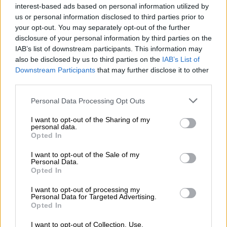
interest-based ads based on personal information utilized by
us or personal information disclosed to third parties prior to
your opt-out. You may separately opt-out of the further
disclosure of your personal information by third parties on the
Lisätietoja
IAB’s list of downstream participants. This information may
also be disclosed by us to third parties on the
IAB’s List of
Mikäli harkitsette Procountorin
Downstream Participants
that may further disclose it to other
taloushallinnon ohjelmistoa tai kaipaatte
third parties.
lisätietoja Onni-projektista, voitte ottaa
Please note that this website/app uses one or more Google
Personal Data Processing Opt Outs
yhteyttä Annikaan, kuullaksenne lisää heidän
services and may gather and store information including but
not limited to your visit or usage behaviour. You may click to
I want to opt-out of the Sharing of my
kokemuksistaan.
personal data.
grant or deny consent to Google and its third-party tags to
Opted In
use your data for below specified purposes in below Google
Annika Koorik
consent section.
I want to opt-out of the Sale of my
1Office Finland Oy
Personal Data.
1office.co
Opted In
I want to opt-out of processing my
Personal Data for Targeted Advertising.
Opted In
I want to opt-out of Collection, Use,