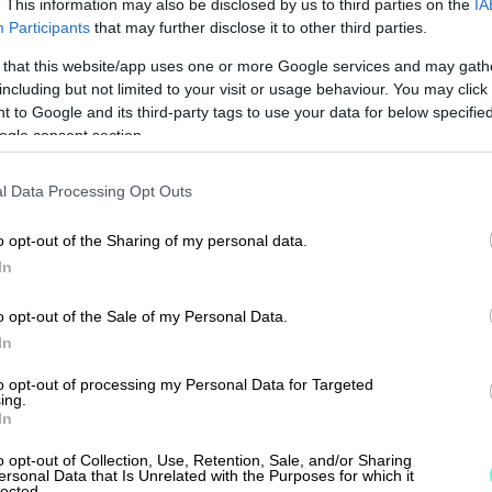
. This information may also be disclosed by us to third parties on the
IA
ai Finago Procountor Solosta.
Participants
that may further disclose it to other third parties.
 that this website/app uses one or more Google services and may gath
including but not limited to your visit or usage behaviour. You may click 
 to Google and its third-party tags to use your data for below specifi
ogle consent section.
tö
l Data Processing Opt Outs
o opt-out of the Sharing of my personal data.
tilin hinta muodostuu?
In
ystilien kuluista
o opt-out of the Sale of my Personal Data.
In
yritystilien vertailussa pitää huomioida?
to opt-out of processing my Personal Data for Targeted
li pakollinen osakeyhtiölle tai toiminimelle?
ing.
In
oja yritystilin avaamiseen tarvitaan?
o opt-out of Collection, Use, Retention, Sale, and/or Sharing
ersonal Data that Is Unrelated with the Purposes for which it
en pankkitilin avaaminen ei aina onnistu?
lected.