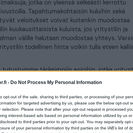
imaksuja, jotka on yleensä selkeästi kerrottu
vustoilla. Tapahtumakohtaisiin kuluihin sekä
ittyvät veloitukset voivat kuitenkin muodostaa
lin kuukausittaisista kuluista, jos yritystilin ja
jelman välille halutaan muodostaa yhteys. Varsi
 yritystilin todellinen hinta voikin tulla eteen kalli
a tutustumme tärkeimpiin asioihin, jotka yritys
ailussa tulee pitää mielessä. Vaikka kuluihin kan
.fi -
Do Not Process My Personal Information
ta, halvin hinta ei koskaan saa olla ensimmäine
eri yritykselle sopivaa pankkitiliä valittaessa.
to opt-out of the sale, sharing to third parties, or processing of your per
formation for targeted advertising by us, please use the below opt-out s
r selection. Please note that after your opt-out request is processed y
a löydät tietoa kesällä 2024 julkaistusta
Finago
eing interest-based ads based on personal information utilized by us or
ritystilistä
, jossa kaikki kulut sisältyvät edullis
disclosed to third parties prior to your opt-out. You may separately opt-
imaksuun. Tiliä voit käyttää suoraan Finago
losure of your personal information by third parties on the IAB’s list of