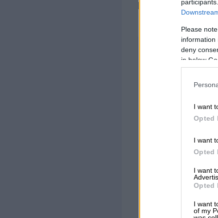
participants
Procountorista t
Downstream 
Please note
information 
deny consent
in below Go
Sisäl
Persona
I want t
Mistä yritys
Opted 
Vertailu yrit
I want t
Opted 
Mitä asioita 
I want 
Onko yritysti
Advertis
Opted 
Mitä asiakirj
I want t
of my P
Miksi yrityks
was col