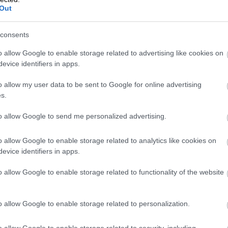
Out
go Procountor Tili ja miten se eroaa muista
ä?
consents
o allow Google to enable storage related to advertising like cookies on
evice identifiers in apps.
o allow my user data to be sent to Google for online advertising
s.
itystilin hinta muodostu
to allow Google to send me personalized advertising.
ssaan yrittäjä joutuu yleensä maksamaan pankil
o allow Google to enable storage related to analytics like cookies on
a on noin 100-300 euroa. Avaamisen jälkeen
evice identifiers in apps.
usimaksu vaihtelee tavanomaisesti noin 10-25 e
o allow Google to enable storage related to functionality of the website
iippuen.
kallein ominaisuus on kuitenkin tiedonsiirto
o allow Google to enable storage related to personalization.
tyksen käyttämän taloushallinto-ohjelmiston välil
issa asiaan viitataan termillä web services eli
o allow Google to enable storage related to security, including