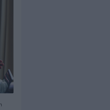
uroille ja
istyksille
Yrityksille
istyksille
Yrityksille
n