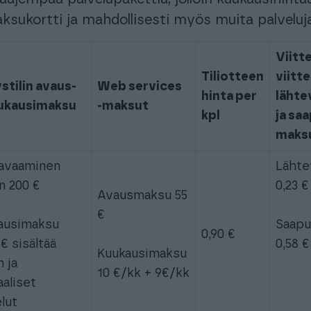
sukortti ja mahdollisesti myös muita palveluja
Viitte
Tiliotteen
viitt
stilin avaus-
Web services
hinta per
lähte
uukausimaksu
-maksut
kpl
ja sa
maks
 avaaminen
Lähte
n 200 €
0,23 €
Avausmaksu 55
€
ausimaksu
Saapuv
0,90 €
 € sisältää
0,58 €
Kuukausimaksu
n ja
10 €/kk + 9€/kk
aaliset
lut