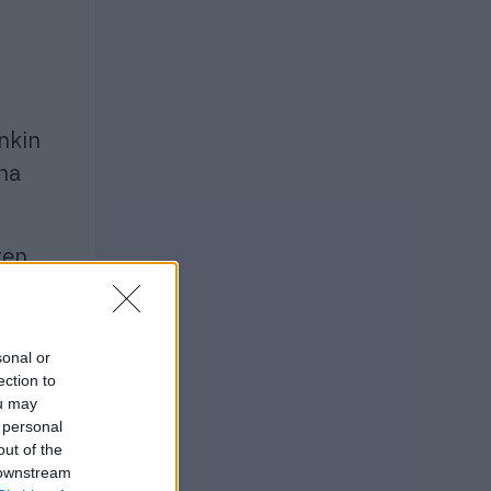
nkin
ina
ten
nattaa
n tai
sonal or
ection to
ou may
 personal
een
out of the
 downstream