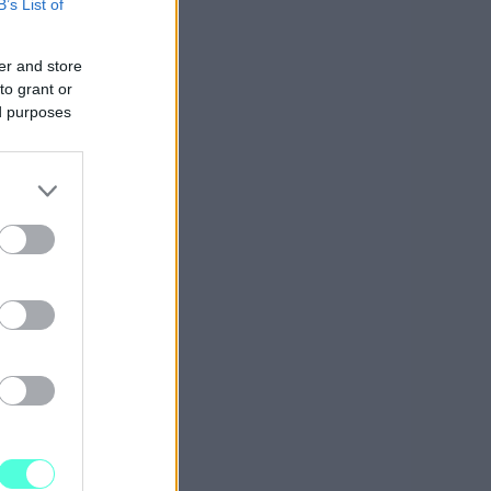
B’s List of
er and store
to grant or
ed purposes