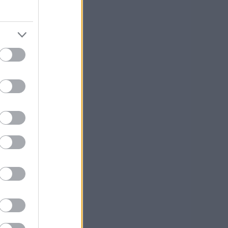
u?
le
uron
lä.