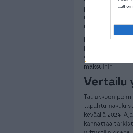
authenti
pankkiyhteyskana
maksavat yritysti
noin 50 euroa muo
Kuukausimaksultaa
kalliiksi, jos käy
vertailuvaiheessa
maksuihin.
Vertailu 
Taulukkoon poimi
tapahtumakuluist
keväällä 2024. Aja
kannattaa tarkist
yritystilin osana