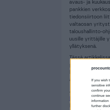
avaus- ja kuukaus
pankkien verkkosi
tiedonsiirtoon li
valtaosan yritysti
taloushallinto-oh
uusille yrittäjille
yllätyksenä.
Tässä artikkeliss
pankkitilien vert
procountor
kiinnittää huomio
ainoa valintakrite
If you wish 
sensitive in
confirm you
Artikkelin lopust
continue se
Procountor Tili -y
information 
kiinteään kuukaus
further disc