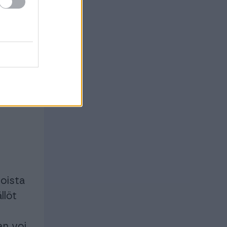
osta
n
toista
llöt
an voi