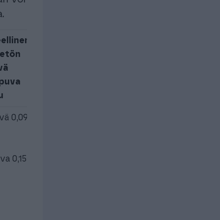
.
ellinen ja
eetön
vä
apuva
u
vä 0,09 € /
a 0,15 € /