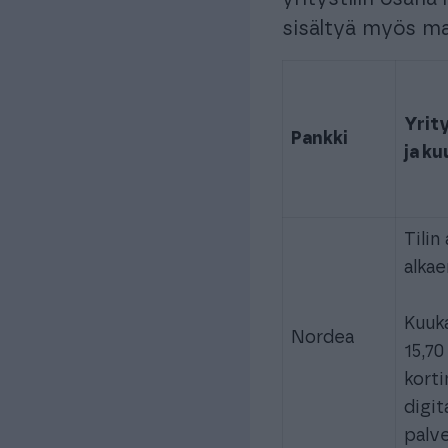
sisältyä myös mak
Yrity
Pankki
ja k
Tilin
alkae
Kuuk
Nordea
15,70
korti
digit
palve