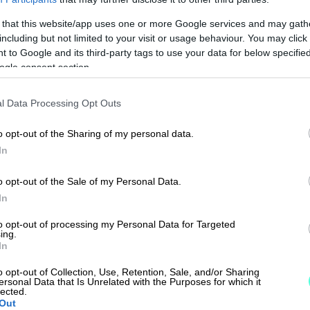
INTEGRAATIO
INTEGRA
 that this website/app uses one or more Google services and may gath
including but not limited to your visit or usage behaviour. You may click 
 to Google and its third-party tags to use your data for below specifi
ogle consent section.
k
Finago PSA
yttöinen Power BI
Asiantuntijayrityksen
l Data Processing Opt Outs
ka- ja raportointityökalu
toiminnanohjaus tuo
innan tueksi.
liiketoimintaasi järjestykse
o opt-out of the Sharing of my personal data.
ennakoitavuuden.
In
 ja BI
Asiantuntijapalvelut
Toiminnan
o opt-out of the Sale of my Personal Data.
In
to opt-out of processing my Personal Data for Targeted
INTEGRAATIO
INTEGRA
ing.
In
o opt-out of Collection, Use, Retention, Sale, and/or Sharing
Työvuorovelho
Mainder
ersonal Data that Is Unrelated with the Purposes for which it
lected.
Out
a työvuorosuunnittelua
Nykyaikainen