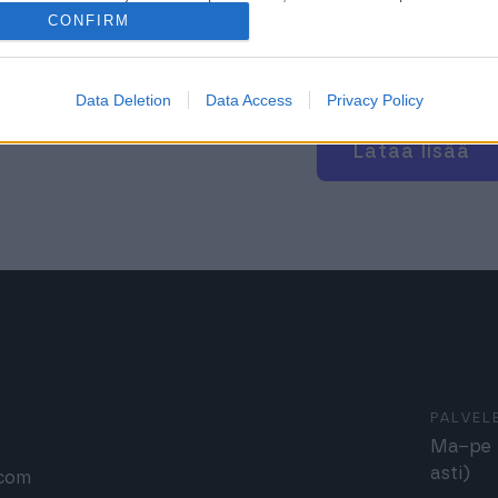
CONFIRM
a
Kassajärjestelmä
allinta
Verkkokauppa
Kaupan ala
Verkkokauppa
Data Deletion
Data Access
Privacy Policy
Lataa lisää
PALVEL
Ma–pe k
asti)
.com