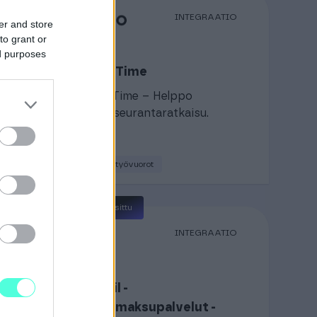
ATIO
INTEGRAATIO
er and store
to grant or
ed purposes
Finago Time
Finago Time – Helppo
työajanseurantaratkaisu.
n ja
ohjaus
Tunnit ja työvuorot
Suosittu
ATIO
INTEGRAATIO
Paytrail -
verkkomaksupalvelut -