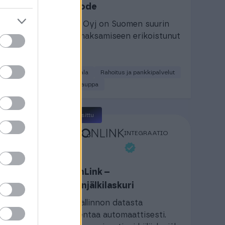
Flashnode
misto
ukkaat
Paytrail Oyj on Suomen suurin
verkkomaksamiseen erikoistunut
yritys.
Kaupan ala
Rahoitus ja pankkipalvelut
Verkkokauppa
Suosittu
ATIO
INTEGRAATIO
CarbonLink –
node
hiilijalanjälkilaskuri
ilman
pa-
Taloushallinnon datasta
hiililaskentaa automaattisesti.