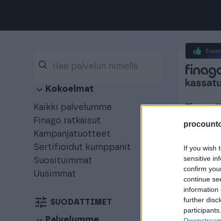
Suosi
Kokoelmat
Finago 
Kaikki palvelumme
laskura
Finago ratkaisut
procountor
Kampanjatuotteet
Finago K
Sertifioidut kumppanit
If you wish 
myyntilas
sensitive in
Suosituimmat
käyttöösi
confirm you
Uusimmat
continue se
Laskutus
information 
further disc
SUODATTIMET
participants
Suosi
Palvelumme
Downstream 