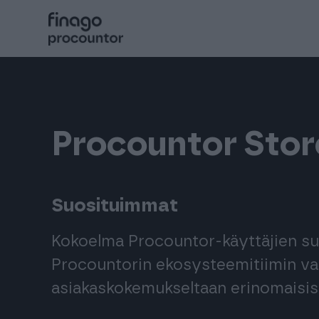
Hyppää
sisältöön
Procountor
Solo
Procountor Stor
Sopimuskone
Suosituimmat
Allekirjoitus
Kokoelma Procountor-käyttäjien suo
Procountorin ekosysteemitiimin vali
Aika
asiakaskokemukseltaan erinomaisist