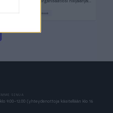
Selvitä organisaatiosi hiilijalanjälki
helposti.
Vastuullisuus
EMME SINUA
lo 9.00–12.00 (yhteydenottoja käsitellään klo 16