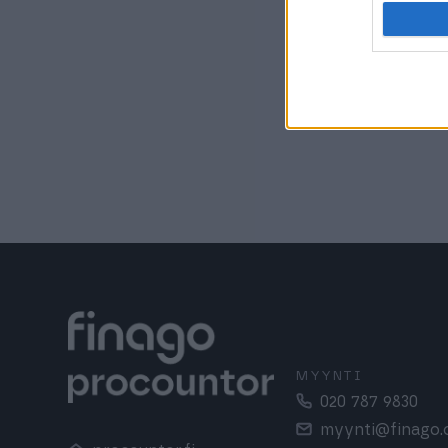
Kaupan al
Varaston h
MYYNTI
020 787 9830
myynti@finago