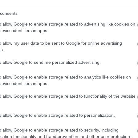
lle kuin isommillekin
kiinteistöjohtamisen ohjel
.
yhdistää isännöitsijän, as
consents
ja huoltokumppanit.
o allow Google to enable storage related to advertising like cookies on
evice identifiers in apps.
la
Logistiikka
o allow my user data to be sent to Google for online advertising
a sosiaalipalvelut
s.
HR
Tunnit ja työvuorot
Kiinteistöala
Toiminnanohjaus
to allow Google to send me personalized advertising.
o allow Google to enable storage related to analytics like cookies on
INTEGRAATIO
INTEGRA
evice identifiers in apps.
o allow Google to enable storage related to functionality of the website
 - Flashnode
WooCommerce - Flash
o allow Google to enable storage related to personalization.
ainen monikansallinen
WooCommerce kuuluu maa
uppa-alusta.
käytetyimpiin verkkokaup
o allow Google to enable storage related to security, including
alustoihin.
cation functionality and fraud prevention, and other user protection.