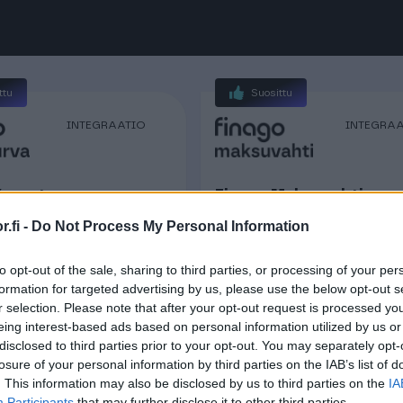
ttu
Suosittu
INTEGRAATIO
INTEGRA
Kassaturva -
Finago Maksuvahti
hoitus
.fi -
Do Not Process My Personal Information
Automaattinen muistutus j
perintä. Kotiuta avoimet
assaturvan avulla saat
erääntyneet saatavat
to opt-out of the sale, sharing to third parties, or processing of your per
kujen rahat heti
formation for targeted advertising by us, please use the below opt-out s
tehokkaasti ja helposti.
.
r selection. Please note that after your opt-out request is processed y
eing interest-based ads based on personal information utilized by us or
Rahoitus ja pankkipalvelut
Laskutus
Rahoitus ja pankkipal
disclosed to third parties prior to your opt-out. You may separately opt-
losure of your personal information by third parties on the IAB’s list of
. This information may also be disclosed by us to third parties on the
IA
ttu
Participants
that may further disclose it to other third parties.