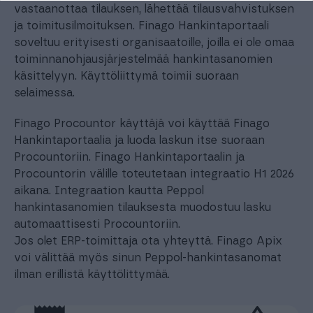
vastaanottaa tilauksen, lähettää tilausvahvistuksen
ja toimitusilmoituksen. Finago Hankintaportaali
soveltuu erityisesti organisaatoille, joilla ei ole omaa
toiminnanohjausjärjestelmää hankintasanomien
käsittelyyn. Käyttöliittymä toimii suoraan
selaimessa.
Finago Procountor käyttäjä voi käyttää Finago
Hankintaportaalia ja luoda laskun itse suoraan
Procountoriin. Finago Hankintaportaalin ja
Procountorin välille toteutetaan integraatio H1 2026
aikana. Integraation kautta Peppol
hankintasanomien tilauksesta muodostuu lasku
automaattisesti Procountoriin.
Jos olet ERP-toimittaja ota yhteyttä. Finago Apix
voi välittää myös sinun Peppol-hankintasanomat
ilman erillistä käyttölittymää.