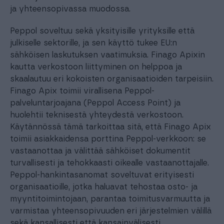
ja yhteensopivassa muodossa.
Peppol soveltuu sekä yksityisille yrityksille että
julkiselle sektorille, ja sen käyttö tukee EU:n
sähköisen laskutuksen vaatimuksia. Finago Apixin
kautta verkostoon liittyminen on helppoa ja
skaalautuu eri kokoisten organisaatioiden tarpeisiin.
Finago Apix toimii virallisena Peppol-
palveluntarjoajana (Peppol Access Point) ja
huolehtii teknisestä yhteydestä verkostoon.
Käytännössä tämä tarkoittaa sitä, että Finago Apix
toimii asiakkaidensa porttina Peppol-verkkoon: se
vastaanottaa ja välittää sähköiset dokumentit
turvallisesti ja tehokkaasti oikealle vastaanottajalle.
Peppol-hankintasanomat soveltuvat erityisesti
organisaatioille, jotka haluavat tehostaa osto- ja
myyntitoimintojaan, parantaa toimitusvarmuutta ja
varmistaa yhteensopivuuden eri järjestelmien välillä
sekä kansallisesti että kansainvälisesti.