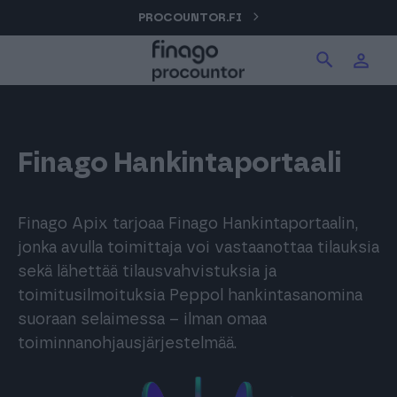
Hyppää
PROCOUNTOR.FI
Hae tuotteita verkkosivuilta
Kirjaudu
sisältöön
Procountor
Hae
Solo
Finago Hankintaportaali
Sopimuskone
Finago Apix tarjoaa Finago Hankintaportaalin,
jonka avulla toimittaja voi vastaanottaa tilauksia
sekä lähettää tilausvahvistuksia ja
Allekirjoitus
toimitusilmoituksia Peppol hankintasanomina
suoraan selaimessa – ilman omaa
toiminnanohjausjärjestelmää.
Aika