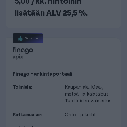
5,00 /kk. Hintoihin
lisätään ALV 25,5 %.
Suosittu
Finago Hankintaportaali
Toimiala:
Kaupan ala
,
Maa-,
metsä- ja kalatalous
,
Tuotteiden valmistus
Ratkaisualue:
Ostot ja kuitit