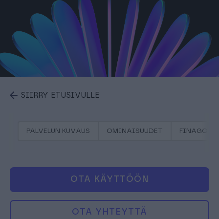
SIIRRY ETUSIVULLE
PALVELUN KUVAUS
OMINAISUUDET
FINAGO PR
OTA KÄYTTÖÖN
OTA YHTEYTTÄ