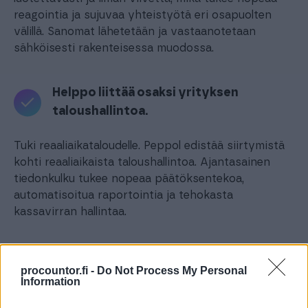
reagointia ja sujuvaa yhteistyötä eri osapuolten
välillä. Sanomat lähetetään ja vastaanotetaan
sähköisesti rakenteisessa muodossa.
Helppo liittää osaksi yrityksen
taloushallintoa.
Tuki reaaliaikataloudelle. Peppol edistää siirtymistä
kohti reaaliaikaista taloushallintoa. Ajantasainen
tiedonkulku tukee nopeaa päätöksentekoa,
automatisoitua raportointia ja tehokasta
kassavirran hallintaa.
Lähetä ja vastaanota sanomia Peppol-
procountor.fi -
Do Not Process My Personal
standardin mukaisesti.
Information