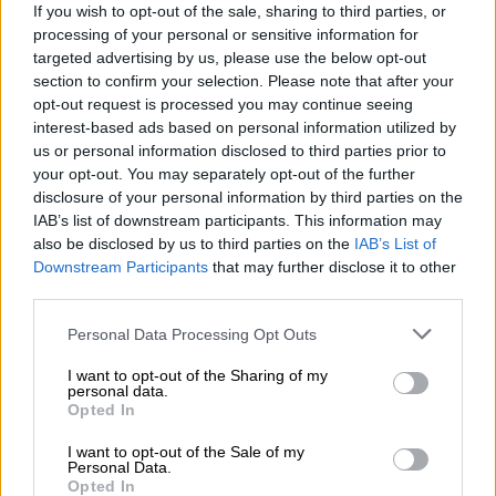
Validointi ja laadunvarmistus. Ennen lähettämistä
If you wish to opt-out of the sale, sharing to third parties, or
Peppol-sanomat tarkistetaan automaattisesti, jotta
processing of your personal or sensitive information for
asiakirjojen sisältö ja rakenne ovat oikein. Tämä
targeted advertising by us, please use the below opt-out
section to confirm your selection. Please note that after your
parantaa tiedon laatua ja varmistaa, että
opt-out request is processed you may continue seeing
vastaanottaja voi käsitellä asiakirjat suoraan ilman
interest-based ads based on personal information utilized by
lisäkorjauksia.
us or personal information disclosed to third parties prior to
your opt-out. You may separately opt-out of the further
disclosure of your personal information by third parties on the
Yhteensopiva julkisen sektorin
IAB’s list of downstream participants. This information may
vaatimusten kanssa ja kansainvälinen
also be disclosed by us to third parties on the
IAB’s List of
ulottuvuus
Downstream Participants
that may further disclose it to other
third parties.
Peppol toimii laajasti eri maissa ja tukee
Please note that this website/app uses one or more Google
Personal Data Processing Opt Outs
kansainvälistä liiketoimintaa. Peppol mahdollistaa
services and may gather and store information including but
sujuvan kansainvälisen laskutuksen tarjoamalla
not limited to your visit or usage behaviour. You may click to
I want to opt-out of the Sharing of my
personal data.
grant or deny consent to Google and its third-party tags to
rakenteisen ja yhteensopivan muodon, joka korvaa
Opted In
use your data for below specified purposes in below Google
perinteiset paperi- ja PDF-laskut. Tämä varmistaa,
consent section.
I want to opt-out of the Sale of my
että ne ovat teknisesti ja sisällöllisesti
Personal Data.
yhdenmukaisia eri maiden välillä.
Opted In