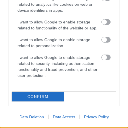
related to analytics like cookies on web or
vaivatonta.
device identifiers in apps.
I want to allow Google to enable storage
Finago Procountor + Finago
related to functionality of the website or app.
Apix
I want to allow Google to enable storage
related to personalization.
Finago Apix tarjoaa Finago Hankintaportaalin eli
käyttöliittymän Peppol-hankintasanomien
I want to allow Google to enable storage
related to security, including authentication
käsittelyyn .
functionality and fraud prevention, and other
Toimittajan roolissa toimiva organisaatio voi
user protection.
vastaanottaa ja tarkastella tilausta suoraan
käyttöliittymässä. Käyttöliittymä tukee Peppol BIS -
standardin mukaisia hankintasanomia, kuten
CONFIRM
tilausta, tilausvahvistusta ja toimitusilmoitusta.
Finago Hankintaportaali mahdollistaa
Data Deletion
Data Access
Privacy Policy
hankintasanoman sisällön tarkastelun sekä siihen
liittyvien toimenpiteiden suorittamisen. Käyttäjä voi