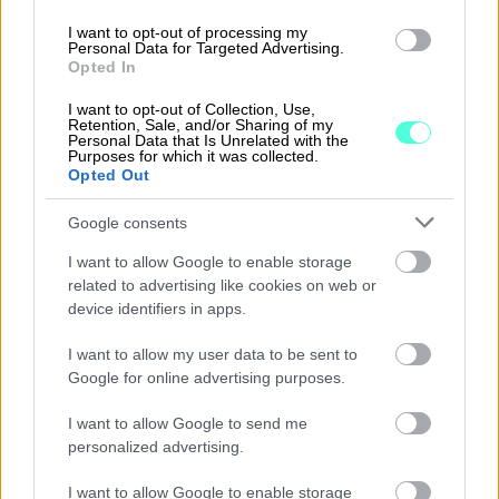
I want to opt-out of processing my
Personal Data for Targeted Advertising.
Tilaukset, tilausvahvistukset ja
Opted In
toimitussanomat siirtyvät
I want to opt-out of Collection, Use,
automaattisesti.
Retention, Sale, and/or Sharing of my
Personal Data that Is Unrelated with the
Purposes for which it was collected.
Finago Apix vastaanottaa ja välittää sähköiset
Opted Out
sanomat turvallisesti ja tehokkaasti sinun yrityksesi
Google consents
ja ostajasi välillä.
I want to allow Google to enable storage
related to advertising like cookies on web or
Nopeuttaa koko hankintaketjua ja
device identifiers in apps.
mahdollistaa sanomat myös
I want to allow my user data to be sent to
pienyrityksille.
Google for online advertising purposes.
Helppo liittyminen verkostoon. Peppol-
I want to allow Google to send me
palveluntarjoajat huolehtivat teknisestä yhteydestä
personalized advertising.
verkostoon, joten yrityksen ei tarvitse rakentaa
I want to allow Google to enable storage
omaa integraatiota. Käyttöönotto on nopeaa ja