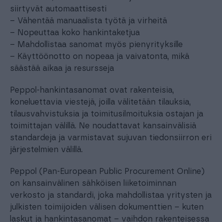
siirtyvät automaattisesti
– Vähentää manuaalista työtä ja virheitä
– Nopeuttaa koko hankintaketjua
– Mahdollistaa sanomat myös pienyrityksille
– Käyttöönotto on nopeaa ja vaivatonta, mikä
säästää aikaa ja resursseja
Peppol-hankintasanomat ovat rakenteisia,
koneluettavia viestejä, joilla välitetään tilauksia,
tilausvahvistuksia ja toimitusilmoituksia ostajan ja
toimittajan välillä. Ne noudattavat kansainvälisiä
standardeja ja varmistavat sujuvan tiedonsiirron eri
järjestelmien välillä.
Peppol (Pan-European Public Procurement Online)
on kansainvälinen sähköisen liiketoiminnan
verkosto ja standardi, joka mahdollistaa yritysten ja
julkisten toimijoiden välisen dokumenttien – kuten
laskut ja hankintasanomat – vaihdon rakenteisessa