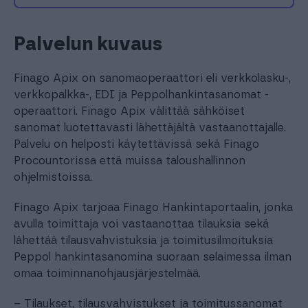
Palvelun kuvaus
Finago Apix on sanomaoperaattori eli verkkolasku-,
verkkopalkka-, EDI ja Peppolhankintasanomat -
operaattori. Finago Apix välittää sähköiset
sanomat luotettavasti lähettäjältä vastaanottajalle.
Palvelu on helposti käytettävissä sekä Finago
Procountorissa että muissa taloushallinnon
ohjelmistoissa.
Finago Apix tarjoaa Finago Hankintaportaalin, jonka
avulla toimittaja voi vastaanottaa tilauksia sekä
lähettää tilausvahvistuksia ja toimitusilmoituksia
Peppol hankintasanomina suoraan selaimessa ilman
omaa toiminnanohjausjärjestelmää.
– Tilaukset, tilausvahvistukset ja toimitussanomat