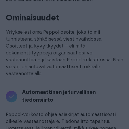
Ominaisuudet
Yriyksellesi oma Peppol-osoite, joka toimii
tunnisteena sähköisessä viestinvaihdossa.
Osoitteet ja kyvykkyydet – eli mitä
dokumenttityyppejä organisaatiosi voi
vastaanottaa – julkaistaan Peppol-rekisterissä. Näin
viestit ohjautuvat automaattisesti oikealle
vastaanottajalle.
Automaattinen ja turvallinen
tiedonsiirto
Peppol-verkosto ohjaa asiakirjat automaattisesti
oikealle vastaanottajalle. Tiedonsiirto tapahtuu
luotettavasti ja ilman viivettä, mikä tukee nopeaa