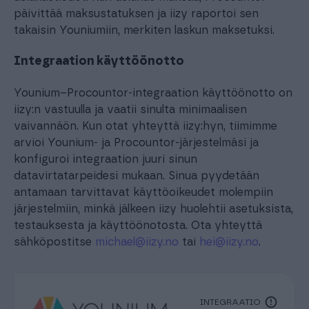
päivittää maksustatuksen ja iizy raportoi sen
takaisin Youniumiin, merkiten laskun maksetuksi.
Integraation käyttöönotto
Younium–Procountor-integraation käyttöönotto on
iizy:n vastuulla ja vaatii sinulta minimaalisen
vaivannäön. Kun otat yhteyttä iizy:hyn, tiimimme
arvioi Younium- ja Procountor-järjestelmäsi ja
konfiguroi integraation juuri sinun
datavirtatarpeidesi mukaan. Sinua pyydetään
antamaan tarvittavat käyttöoikeudet molempiin
järjestelmiin, minkä jälkeen iizy huolehtii asetuksista,
testauksesta ja käyttöönotosta. Ota yhteyttä
sähköpostitse
michael@iizy.no
tai
hei@iizy.no
.
INTEGRAATIO