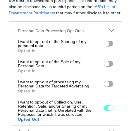
IAB’s list of downstream participants. This information may
also be disclosed by us to third parties on the
IAB’s List of
Downstream Participants
that may further disclose it to other
Valuuttakurssien synkronointi
third parties.
Please note that this website/app uses one or more Google
Valuuttakurssit haetaan päivittäin Procountorista ja
Personal Data Processing Opt Outs
services and may gather and store information including but
synkronoidaan Youniumiin, varmistaen tarkan
not limited to your visit or usage behaviour. You may click to
I want to opt-out of the Sharing of my
monivaluuttalaskutuksen.
personal data.
grant or deny consent to Google and its third-party tags to
Opted In
use your data for below specified purposes in below Google
consent section.
I want to opt-out of the Sale of my
Reaaliaikaiset päivitykset webhookien
Personal Data.
Opted In
avulla
I want to opt-out of processing my
Asiakas- ja laskutiedot päivitetään reaaliajassa
Personal Data for Targeted Advertising.
Opted In
Youniumin webhookien avulla, varmistaen että
Procountorissa näkyy aina uusimmat tiedot.
I want to opt-out of Collection, Use,
Retention, Sale, and/or Sharing of my
Personal Data that Is Unrelated with the
Purposes for which it was collected.
Opted Out
iizy:n täysin hallinnoima palvelu