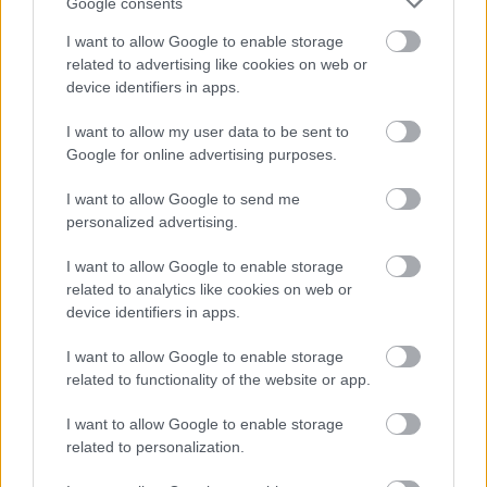
Google consents
iizy huolehtii integraation käyttöönotosta,
I want to allow Google to enable storage
konfiguroinnista, testauksesta ja jatkuvasta
related to advertising like cookies on web or
ylläpidosta – sinulta ei vaadita teknistä osaamista.
device identifiers in apps.
I want to allow my user data to be sent to
Finago Procountor + Younium
Google for online advertising purposes.
I want to allow Google to send me
Miten iizy yhdistää Youniumin ja
personalized advertising.
Procountorin?
I want to allow Google to enable storage
iizy toimii integrointikerroksena Youniumin ja
related to analytics like cookies on web or
Procountorin välillä, varmistaen että data siirtyy
device identifiers in apps.
automaattisesti ja tarkasti järjestelmien välillä.
I want to allow Google to enable storage
related to functionality of the website or app.
Mitä dataa siirretään?
I want to allow Google to enable storage
Integraatio synkronoi asiakkaat, laskut,
related to personalization.
maksustatukset ja valuuttakurssit Youniumin ja
Procountorin välillä.