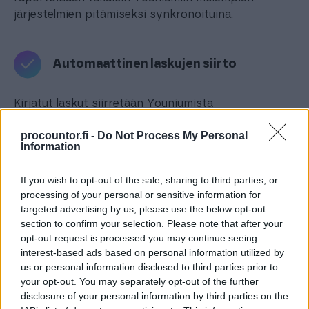
järjestelmien pitämiseksi synkronoituina.
Automaattinen laskujen siirto
Kirjatut laskut siirretään Youniumista
automaattisesti Procountoriin kaikkine tarvittavine
procountor.fi -
Do Not Process My Personal
tietoineen – laskunumero, päivämäärät, valuutta,
Information
tuotetiedot, palvelujaksot ja toimitusosoitteet.
If you wish to opt-out of the sale, sharing to third parties, or
processing of your personal or sensitive information for
Maksustatuksen synkronointi
targeted advertising by us, please use the below opt-out
section to confirm your selection. Please note that after your
opt-out request is processed you may continue seeing
Kun lasku on kokonaan maksettu Procountorissa,
interest-based ads based on personal information utilized by
maksustatus ja maksupäivä raportoidaan
us or personal information disclosed to third parties prior to
automaattisesti takaisin Youniumiin – pitäen
your opt-out. You may separately opt-out of the further
tilauslaskutustietosi ajan tasalla.
disclosure of your personal information by third parties on the