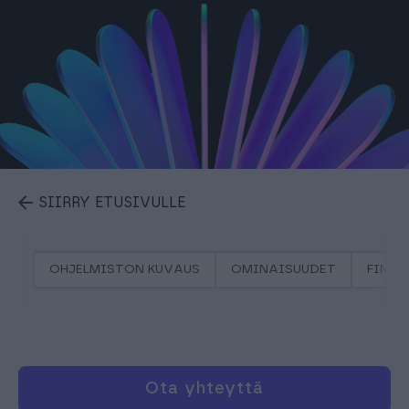
SIIRRY ETUSIVULLE
OHJELMISTON KUVAUS
OMINAISUUDET
FINAG
Ota yhteyttä