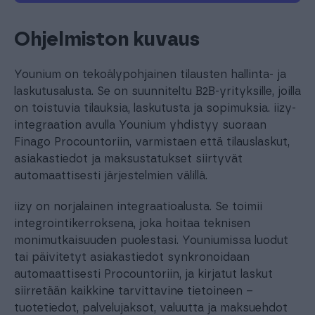
Ohjelmiston kuvaus
Younium on tekoälypohjainen tilausten hallinta- ja
laskutusalusta. Se on suunniteltu B2B-yrityksille, joilla
on toistuvia tilauksia, laskutusta ja sopimuksia. iizy-
integraation avulla Younium yhdistyy suoraan
Finago Procountoriin, varmistaen että tilauslaskut,
asiakastiedot ja maksustatukset siirtyvät
automaattisesti järjestelmien välillä.
iizy on norjalainen integraatioalusta. Se toimii
integrointikerroksena, joka hoitaa teknisen
monimutkaisuuden puolestasi. Youniumissa luodut
tai päivitetyt asiakastiedot synkronoidaan
automaattisesti Procountoriin, ja kirjatut laskut
siirretään kaikkine tarvittavine tietoineen –
tuotetiedot, palvelujaksot, valuutta ja maksuehdot