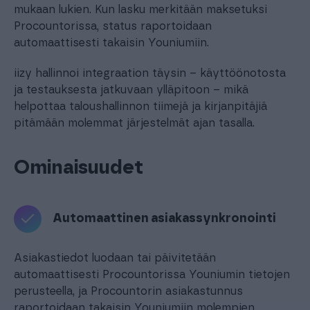
mukaan lukien. Kun lasku merkitään maksetuksi
Procountorissa, status raportoidaan
automaattisesti takaisin Youniumiin.
iizy hallinnoi integraation täysin – käyttöönotosta
ja testauksesta jatkuvaan ylläpitoon – mikä
helpottaa taloushallinnon tiimejä ja kirjanpitäjiä
pitämään molemmat järjestelmät ajan tasalla.
Ominaisuudet
Automaattinen asiakassynkronointi
Asiakastiedot luodaan tai päivitetään
automaattisesti Procountorissa Youniumin tietojen
perusteella, ja Procountorin asiakastunnus
raportoidaan takaisin Youniumiin molempien