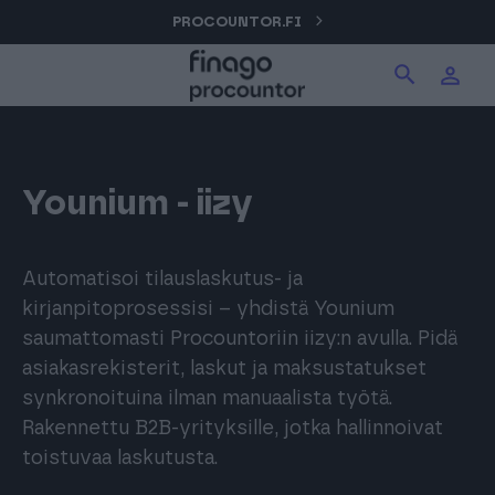
Hyppää
PROCOUNTOR.FI
Hae tuotteita verkkosivuilta
Kirjaudu
sisältöön
Procountor
Hae
Solo
Younium - iizy
Sopimuskone
Automatisoi tilauslaskutus- ja
kirjanpitoprosessisi – yhdistä Younium
saumattomasti Procountoriin iizy:n avulla. Pidä
Allekirjoitus
asiakasrekisterit, laskut ja maksustatukset
synkronoituina ilman manuaalista työtä.
Rakennettu B2B-yrityksille, jotka hallinnoivat
Aika
toistuvaa laskutusta.