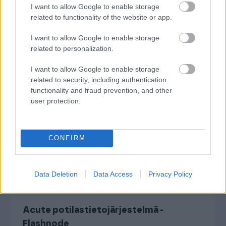
€/kk
I want to allow Google to enable storage
related to functionality of the website or app.
Peruskäyttöönotto alk.
600 €.
I want to allow Google to enable storage
related to personalization.
Hintaan ei sisälly Procountorin API-maksua.
I want to allow Google to enable storage
Procountor-APIn hintaan voit
related to security, including authentication
tutustua
täällä
.
functionality and fraud prevention, and other
user protection.
Hintaan ei sisälly Acuten kustannuksia.
CONFIRM
INTEGRAATIO
Data Deletion
Data Access
Privacy Policy
Acute potilastietojärjestelmä -
Flashnode