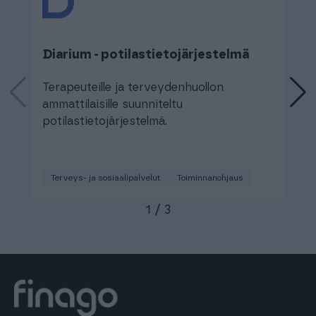
Diarium - potilastietojärjestelmä
D
Terapeuteille ja terveydenhuollon
H
ammattilaisille suunniteltu
t
potilastietojärjestelmä.
Terveys- ja sosiaalipalvelut
Toiminnanohjaus
1
/
3