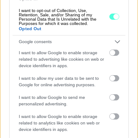
ja siirtyvät Procountoriin
suoraan tilauksen
I want to opt-out of Collection, Use,
mukana, jolloin tuotteet kohdistetaan
Retention, Sale, and/or Sharing of my
Personal Data that Is Unrelated with the
automaattisesti
tuotekoodin perusteella
.
Purposes for which it was collected.
Opted Out
Nykyinen malli on suunniteltu erityisesti
Google consents
työterveys- ja yksityisasiakkaille
, jolloin
tilauksessa näkyy joko
tuotekategoria
tai tarkempi
I want to allow Google to enable storage
hoidon kuvaus
asiakkaan tarpeen mukaan. Lisäksi
related to advertising like cookies on web or
käynnin päivämäärä lisätään tuoteriveille
device identifiers in apps.
automaattisesti
, mikä tekee tietojen seurannasta ja
I want to allow my user data to be sent to
raportoinnista entistä sujuvampaa ja tarkempaa.
Google for online advertising purposes.
I want to allow Google to send me
personalized advertising.
Hinnoittelu
I want to allow Google to enable storage
related to analytics like cookies on web or
Integraation hinta 99-129
device identifiers in apps.