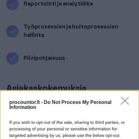
Raportointi ja analytiikka
Työprosessien ja hoitoprosessien
hallinta
Pilvipohjaisuus
Asiakaskokemuksia
procountor.fi -
Do Not Process My Personal
”
Käytäntö on osoittanut, että Acute on
Information
helppokäyttöinen ja henkilöstömme on omaksunut
sen jopa poikkeuksellisen nopeasti.
”
If you wish to opt-out of the sale, sharing to third parties, or
processing of your personal or sensitive information for
Niina Posti
targeted advertising by us, please use the below opt-out