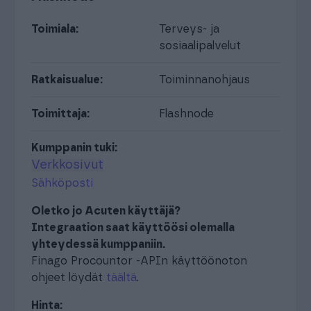
Toimiala:
Terveys- ja
sosiaalipalvelut
Ratkaisualue:
Toiminnanohjaus
Toimittaja:
Flashnode
Kumppanin tuki:
Verkkosivut
Sähköposti
Oletko jo Acuten käyttäjä?
Integraation saat käyttöösi olemalla
yhteydessä kumppaniin.
Finago Procountor -APIn käyttöönoton
ohjeet löydät
täältä
.
Hinta: