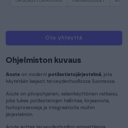
OHJELMISTON KUVAUS
OMINAISUUDET
ASIA
Ota yhteyttä
Ohjelmiston kuvaus
Acute
on moderni
potilastietojärjestelmä
, jota
käytetään laajasti terveydenhuollossa Suomessa.
Acute on pilvipohjainen, selainkäyttöinen ratkaisu,
joka tukee potilastietojen hallintaa, kirjaamista,
hoitoprosesseja ja integraatioita muihin
järjestelmiin.
Acute auttaa terveydenhuollon ammattilaisia