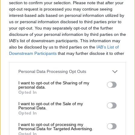
FVR:n Senior Quality and Compliance Manager
section to confirm your selection. Please note that after your
Lue koko asiakastarina >>
opt-out request is processed you may continue seeing
interest-based ads based on personal information utilized by
us or personal information disclosed to third parties prior to
Finago Procountor + Acute
your opt-out. You may separately opt-out of the further
disclosure of your personal information by third parties on the
IAB’s list of downstream participants. This information may
Procountor + Acute API -integraatio
yhdistää
also be disclosed by us to third parties on the
IAB’s List of
Acuten
ja
Procountorin
sujuvaksi ratkaisuksi, joka
Downstream Participants
that may further disclose it to other
automatisoi taloushallinnon ja maksujen käsittelyn.
third parties.
Please note that this website/app uses one or more Google
Integraation avulla:
Personal Data Processing Opt Outs
services and may gather and store information including but
not limited to your visit or usage behaviour. You may click to
I want to opt-out of the Sharing of my
Myynti- ja hyvityslaskut sekä käteis- ja
personal data.
grant or deny consent to Google and its third-party tags to
korttimaksut siirtyvät Acutesta Procountoriin
Opted In
use your data for below specified purposes in below Google
ilman manuaalista työtä.
consent section.
I want to opt-out of the Sale of my
Maksetut laskut siirtyvät suoritettuina Acuteen,
Personal Data.
Opted In
jolloin maksujen käsittely ja seuranta ovat
ajantasaisia.
I want to opt-out of processing my
Personal Data for Targeted Advertising.
Opted In
Integraation myötä
tuotteet ja tuoterivit luodaan