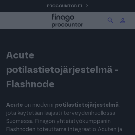
Hyppää
PROCOUNTOR.FI
Hae tuotteita verkkosivuilta
Kirjaudu
sisältöön
Procountor
Hae
Solo
Acute
potilastietojärjestelmä -
Sopimuskone
Flashnode
Allekirjoitus
Acute
on moderni
potilastietojärjestelmä
,
jota käytetään laajasti terveydenhuollossa
Aika
Suomessa. Finagon yhteistyökumppanin
Flashnoden toteuttama integraatio Acuten ja