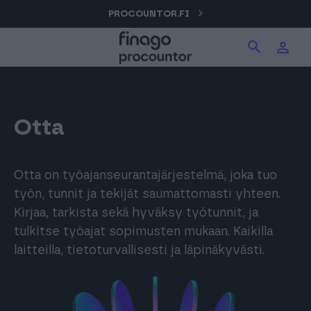
Hyppää
PROCOUNTOR.FI
Hae tuotteita verkkosivuilta
Kirjaudu
sisältöön
Procountor
Hae
Solo
Otta
Sopimuskone
Otta on työajanseurantajärjestelmä, joka tuo
työn, tunnit ja tekijät saumattomasti yhteen.
Kirjaa, tarkista sekä hyväksy työtunnit, ja
Allekirjoitus
tulkitse työajat sopimusten mukaan. Kaikilla
laitteilla, tietoturvallisesti ja läpinäkyvästi.
Aika