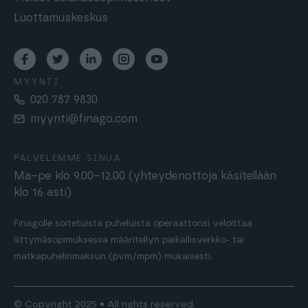
Luottamuskeskus
MYYNTI
020 787 9830
myynti@finago.com
PALVELEMME SINUA
Ma–pe klo 9.00–12.00 (yhteydenottoja käsitellään
klo 16 asti)
Finagolle soitetuista puheluista operaattorisi veloittaa
liittymäsopimuksessa määritellyn paikallisverkko- tai
matkapuhelinmaksun (pvm/mpm) mukaisesti.
© Copyright 2025 • All rights reserved.