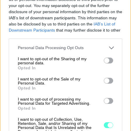
Raportointi
your opt-out. You may separately opt-out of the further
disclosure of your personal information by third parties on the
IAB’s list of downstream participants. This information may
also be disclosed by us to third parties on the
IAB’s List of
Finago Procountor + Otta
Downstream Participants
that may further disclose it to other
third parties.
Yleisellä palkkaintegraatiolla on mahdollista siirtää
Please note that this website/app uses one or more Google
Personal Data Processing Opt Outs
tietoja Otta järjestelmän datan pohjalta (sis. esim.
services and may gather and store information including but
not limited to your visit or usage behaviour. You may click to
I want to opt-out of the Sharing of my
projekti, työntekijä, palkkalajit,
personal data.
grant or deny consent to Google and its third-party tags to
kirjaus-/tapahtumapäivä) Finago Procountoriin.
Opted In
use your data for below specified purposes in below Google
Tiedot siirretään CSV-siirtotiedostolla eli Ottasta
consent section.
I want to opt-out of the Sale of my
saa tiedoston, joka on sellaisenaan ilman
Personal Data.
muokkausta sisäänluettavissa Finago Procountoriin.
Opted In
I want to opt-out of processing my
Toimenpiteet integraation aktivointiin:
Personal Data for Targeted Advertising.
Opted In
Työntekijänumero työajanseurantajärjestelmässä
I want to opt-out of Collection, Use,
ja vastaanottavassa järjestelmässä käyttäjän
Retention, Sale, and/or Sharing of my
tiedoissa tulee olla samat
Personal Data that Is Unrelated with the