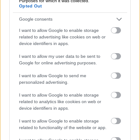
Purposes for which it was collected.
Jos työaika- ja poissaolotietoja halutaan
Opted Out
kohdistaa projektille, on myös projektinumeron
Google consents
täsmättävä ohjelmistojen välillä
Palkkalajit (myös poissaololajien palkkalajit) tulee
I want to allow Google to enable storage
määrittää vastaamaan toisiaan
related to advertising like cookies on web or
device identifiers in apps.
Palkkakaudet on useimmiten oltava käytössä
molemmissa ohjelmistoissa
I want to allow my user data to be sent to
Google for online advertising purposes.
Jos integraatiolle halutaan liittää muuta kuin
palvelun suorittamaa TES-tulkintaa, eri dimensioille
I want to allow Google to send me
viemistä tai muuta automaattista laskentaa, on
personalized advertising.
integraatio toteutettava Visman
I want to allow Google to enable storage
integraatiokonsultin toimesta. Tällaisen integraation
related to analytics like cookies on web or
toteutusaikataulu ja -hinta määritellään aina
device identifiers in apps.
tapauskohtaisesti.
I want to allow Google to enable storage
related to functionality of the website or app.