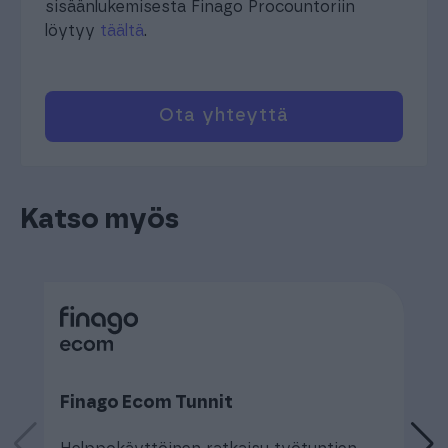
sisäänlukemisesta Finago Procountoriin
löytyy
täältä
.
Ota yhteyttä
Katso myös
Finago Ecom Tunnit
F