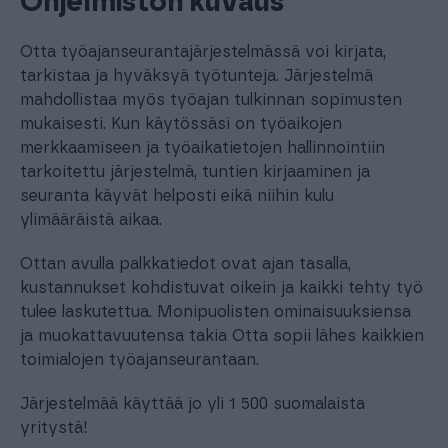
Ohjelmiston kuvaus
Otta työajanseurantajärjestelmässä voi kirjata,
tarkistaa ja hyväksyä työtunteja. Järjestelmä
mahdollistaa myös työajan tulkinnan sopimusten
mukaisesti. Kun käytössäsi on työaikojen
merkkaamiseen ja työaikatietojen hallinnointiin
tarkoitettu järjestelmä, tuntien kirjaaminen ja
seuranta käyvät helposti eikä niihin kulu
ylimääräistä aikaa.
Ottan avulla palkkatiedot ovat ajan tasalla,
kustannukset kohdistuvat oikein ja kaikki tehty työ
tulee laskutettua. Monipuolisten ominaisuuksiensa
ja muokattavuutensa takia Otta sopii lähes kaikkien
toimialojen työajanseurantaan.
Järjestelmää käyttää jo yli 1 500 suomalaista
yritystä!