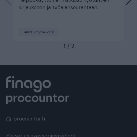
Helppokäyttöinen ratkaisu työtuntien
T
kirjaukseen ja työajanseurantaan.
s
t
Tunnit ja työvuorot
1
/
3
procountor.fi
Yleiset asiakassopimusehdot