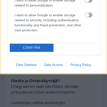
I want to allow Google to enable storage
related to personalization.
I want to allow Google to enable storage
Otta
related to security, including authentication
functionality and fraud prevention, and other
user protection.
Ratkaisualue:
Palkka ja HR
,
Tunnit ja
työvuorot
CONFIRM
Toimittaja:
Visma Devenor
Kumppanin tuki:
Data Deletion
Data Access
Privacy Policy
Verkkosivut
Sähköposti
Oletko jo Ottan käyttäjä?
Integraation saat käyttöösi olemalla
yhteydessä Ottan asiantuntijoihin.
Lisätietoja palkka-aineistojen