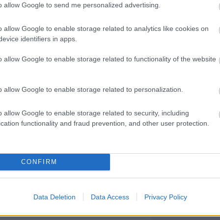
to allow Google to send me personalized advertising.
o allow Google to enable storage related to analytics like cookies on
evice identifiers in apps.
id
o allow Google to enable storage related to functionality of the website
mukset ja paikalliset sopimukset
o allow Google to enable storage related to personalization.
t sekä työn kohdennustiedot suoraan
o allow Google to enable storage related to security, including
 Tietojen siirto on sujuvaa
cation functionality and fraud prevention, and other user protection.
mahdollista siirtää tietoja myös api-
CONFIRM
sivät automaattisesti ohjelmistojen
ellaaksi tätä vaihtoehtoa.
Data Deletion
Data Access
Privacy Policy