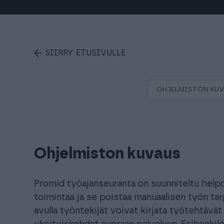
SIIRRY ETUSIVULLE
OHJELMISTON KU
Ohjelmiston kuvaus
Promid työajanseuranta on suunniteltu helpo
toimintaa ja se poistaa manuaalisen työn tar
avulla työntekijät voivat kirjata työtehtävä