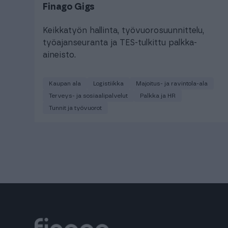
Finago Gigs
Keikkatyön hallinta, työvuorosuunnittelu,
työajanseuranta ja TES-tulkittu palkka-
aineisto.
Kaupan ala
Logistiikka
Majoitus- ja ravintola-ala
Terveys- ja sosiaalipalvelut
Palkka ja HR
Tunnit ja työvuorot