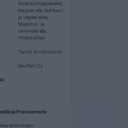
Asiantuntijapalvelut
,
Kaupan ala
,
Kulttuuri
ja vapaa-aika
,
Majoitus- ja
ravintola-ala
,
Yhdistykset
Tunnit ja työvuorot
DevNet Oy
i:
midin ja Procountorin
lkka-aineistojen