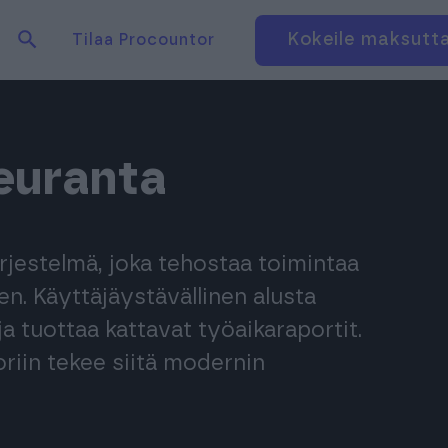
Hae tuotteita verkkosivuilta
Kirjaudu
Kokeile maksutt
Tilaa Procountor
euranta
rjestelmä, joka tehostaa toimintaa
n. Käyttäjäystävällinen alusta
a tuottaa kattavat työaikaraportit.
riin tekee siitä modernin