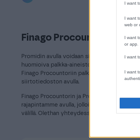
I want 
I want t
web or d
Finago Procountor + Prom
I want t
or app.
Promidin avulla voidaan siirtää työehtosopi
I want t
huomioiva palkka-aineisto, työntekijätiedo
I want t
Finago Procountoriin palkanlaskentaa varten.
authenti
siirtotiedoston avulla.
Finago Procountorin ja Promidin välillä olisi 
rajapintamme avulla, jolloin tiedot päivittyi
välillä. Olethan yhteydessä Promidiin tiedust