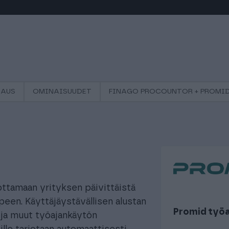
VAUS
OMINAISUUDET
FINAGO PROCOUNTOR + PROMI
ttamaan yrityksen päivittäistä
peen. Käyttäjäystävällisen alustan
Promid työa
t ja muut työajankäytön