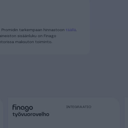
u Promidin tarkempaan hinnastoon
täällä
.
aineiston sisäänluku on Finago
torissa maksuton toiminto.
INTEGRAATIO