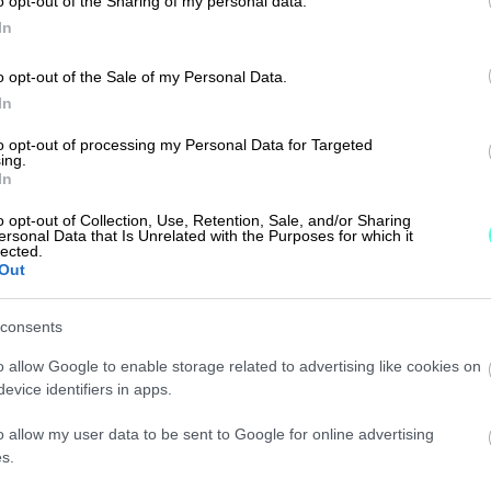
o opt-out of the Sharing of my personal data.
hvuutena on monimutkaiset TES-
In
o opt-out of the Sale of my Personal Data.
In
to opt-out of processing my Personal Data for Targeted
ing.
In
o opt-out of Collection, Use, Retention, Sale, and/or Sharing
Skaalautuu eri tarpeisiin ja
ersonal Data that Is Unrelated with the Purposes for which it
lected.
käyttäjämääriin.
Out
consents
Monipuolinen työaikoja ja
o allow Google to enable storage related to advertising like cookies on
poissaoloja noudattava TES-
evice identifiers in apps.
tulkintojen hallinta.
o allow my user data to be sent to Google for online advertising
s.