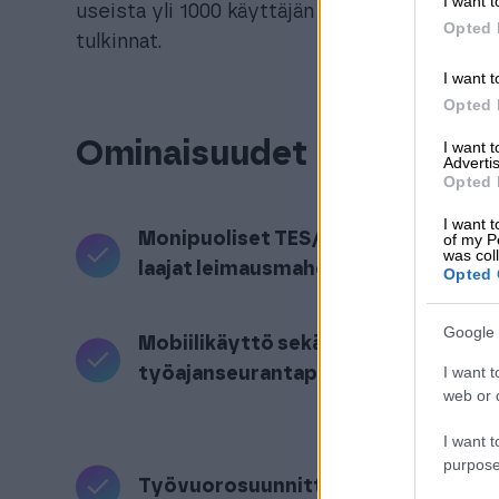
I want t
useista yli 1000 käyttäjän projekteista. Va
Opted 
tulkinnat.
I want t
Opted 
Ominaisuudet
I want 
Advertis
Opted 
I want t
Monipuoliset TES/VES-tulkit,
of my P
was col
laajat leimausmahdollisuudet.
Opted 
Google 
Mobiilikäyttö sekä
I want t
työajanseurantapääte.
web or d
I want t
purpose
Työvuorosuunnittelu.