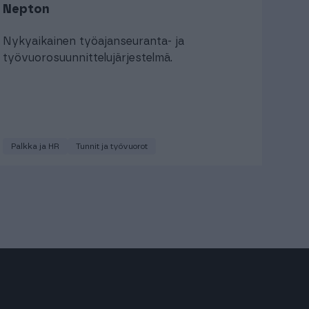
Nepton
Nykyaikainen työajanseuranta- ja
työvuorosuunnittelujärjestelmä.
Palkka ja HR
Tunnit ja työvuorot