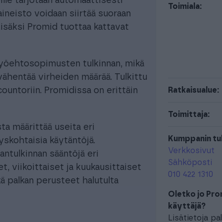
ille tarjotaan automaattisesti
Toimiala:
aineisto voidaan siirtää suoraan
Lisäksi Promid tuottaa kattavat
työehtosopimusten tulkinnan, mikä
vähentää virheiden määrää. Tulkittu
ountoriin. Promidissa on erittäin
Ratkaisualue:
Toimittaja:
ta määrittää useita eri
Kumppanin tuk
skohtaisia käytäntöjä.
Verkkosivut
antulkinnan sääntöjä eri
Sähköposti
t, viikoittaiset ja kuukausittaiset
010 422 1310
ä palkan perusteet halutulta
Oletko jo Pro
käyttäjä?
Lisätietoja pa