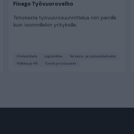
Finago Työvuorovelho
Tehokasta työvuorosuunnittelua niin pienille
kuin isommillekin yrityksille.
Kiinteistöala
Logistiikka
Terveys- ja sosiaalipalvelut
Palkka ja HR
Tunnit ja työvuorot