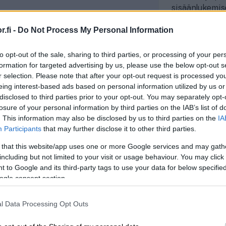
sisäänlukemis
löytyy
täältä
.
.fi -
Do Not Process My Personal Information
Hinta:
Alkaen 1
to opt-out of the sale, sharing to third parties, or processing of your per
formation for targeted advertising by us, please use the below opt-out s
r selection. Please note that after your opt-out request is processed y
Tutustu Prom
eing interest-based ads based on personal information utilized by us or
täällä
. Palkka-
disclosed to third parties prior to your opt-out. You may separately opt-
an
Finago Procou
losure of your personal information by third parties on the IAB’s list of
 eri työntekijäryhmille
. This information may also be disclosed by us to third parties on the
IA
Participants
that may further disclose it to other third parties.
lista työaikakirjanpitoa halutaan
 that this website/app uses one or more Google services and may gath
mintaa. Promid on jatkuvasti
including but not limited to your visit or usage behaviour. You may click 
a – nyt myös Android- ja iOS-
 to Google and its third-party tags to use your data for below specifi
ogle consent section.
a mobiililaitteen lisäksi leimata
l Data Processing Opt Outs
ääriin. Promidilla on kokemusta