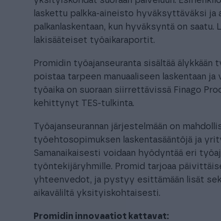
yksityiskohdat suoraan palveluun. Esihenkilö
laskettu palkka-aineisto hyväksyttäväksi ja 
palkanlaskentaan, kun hyväksyntä on saatu. 
lakisääteiset työaikaraportit.
Promidin työajanseuranta sisältää älykkään 
poistaa tarpeen manuaaliseen laskentaan ja 
työaika on suoraan siirrettävissä Finago Proc
kehittynyt TES-tulkinta.
Työajanseurannan järjestelmään on mahdollis
työehtosopimuksen laskentasääntöjä ja yrity
Samanaikaisesti voidaan hyödyntää eri työaj
työntekijäryhmille. Promid tarjoaa päivittäise
yhteenvedot, ja pystyy esittämään lisät sek
aikaväliltä yksityiskohtaisesti.
Promidin innovaatiot kattavat: