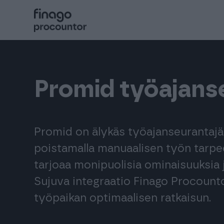
Hyppää
sisältöön
Procountor
Promid työajans
Solo
Sopimuskone
Promid on älykäs työajanseurantajä
poistamalla manuaalisen työn tarpee
Allekirjoitus
tarjoaa monipuolisia ominaisuuksia j
Sujuva integraatio Finago Procounto
Aika
työpaikan optimaalisen ratkaisun.