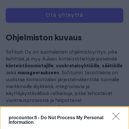
Ota yhteyttä
Ohjelmiston kuvaus
Sofitum Oy on suomalainen ohjelmistoyritys, joka
kehittää ja myy Aulaan kiinteistötietojärjestelmää
kiinteistönomistajille
,
vuokrataloyhtiöille
,
säätiöille
sekä
manageeraukseen
. Sofitumin tavoitteena on
uudistaa kiinteistöalan järjestelmäkenttää tuomalla
markkinoille älykkäitä, integroitavia ja
käyttäjäystävällisiä ratkaisuja, jotka tehostavat
vuokrausprosessia ja helpottavat
kiinteistönomistajien arkea.
procountor.fi -
Do Not Process My Personal
Aulaan on moderni vuokraus- ja kiinteistöhallinnan
Information
järjestelmä, joka tehostaa vuokrausprosessia