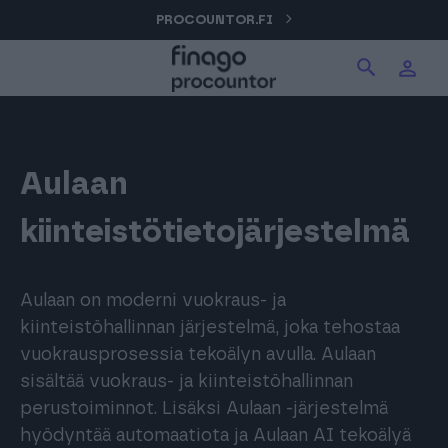
Hyppää
PROCOUNTOR.FI
Hae tuotteita verkkosivuilta
Kirjaudu
sisältöön
Procountor
Hae
Solo
Aulaan
kiinteistötietojärjestelmä
Sopimuskone
Aulaan on moderni vuokraus- ja
Allekirjoitus
kiinteistöhallinnan järjestelmä, joka tehostaa
vuokrausprosessia tekoälyn avulla. Aulaan
sisältää vuokraus- ja kiinteistöhallinnan
Aika
perustoiminnot. Lisäksi Aulaan -järjestelmä
hyödyntää automaatiota ja Aulaan AI tekoälyä