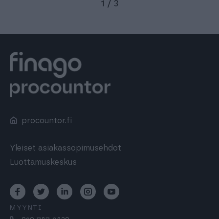
1
/
3
procountor.fi
Yleiset asiakassopimusehdot
Luottamuskeskus
MYYNTI