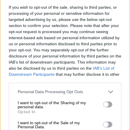
tekoälyn avulla. Aulaan tarjoaa vuokraus- ja
If you wish to opt-out of the sale, sharing to third parties, or
kiinteistöhallinnan perustoiminnot: asukasvalinta,
processing of your personal or sensitive information for
vuokraus, vuokrareskontra, raportointi,
targeted advertising by us, please use the below opt-out
section to confirm your selection. Please note that after your
palvelupyynnöt, saunavuorojen ja autopaikkojen
opt-out request is processed you may continue seeing
hallinta sekä tarkastukset.
interest-based ads based on personal information utilized by
us or personal information disclosed to third parties prior to
Aulaan -järjestelmän käyttöliittymä ja sen sisäiset
your opt-out. You may separately opt-out of the further
rakenteet on rakennettu alusta asti tekoälyä ja
disclosure of your personal information by third parties on the
tekoälyn tuomia automaatioita ajatellen.
IAB’s list of downstream participants. This information may
Käyttöliittymän toiminnot ja ohjatut prosessit on
also be disclosed by us to third parties on the
IAB’s List of
suunniteltu vaiheistetuiksi, mikä mahdollistaa sen,
Downstream Participants
that may further disclose it to other
third parties.
että tekoäly saadaan kytkettyä avustamaan
käyttäjää kaikissa vuokrauksen prosessin
Please note that this website/app uses one or more Google
Personal Data Processing Opt Outs
vaiheissa.
services and may gather and store information including but
not limited to your visit or usage behaviour. You may click to
I want to opt-out of the Sharing of my
personal data.
grant or deny consent to Google and its third-party tags to
Finago Procountor + Aulaan
Opted In
use your data for below specified purposes in below Google
consent section.
I want to opt-out of the Sale of my
Personal Data.
Finago Procountor ja Aulaan ohjelmistot toimivat