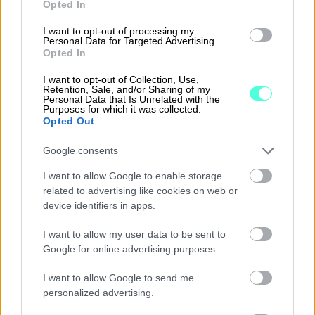
Opted In
yhdessä integraation avulla. Maksusuoritukset
noudetaan Aulaan -järjestelmään Procountorin
I want to opt-out of processing my
Personal Data for Targeted Advertising.
kautta. Procountor hakee pankista tiliotteet ja
Opted In
viitemaksuaineistot, joita käytetään suoritusten
kohdistamiseen.
I want to opt-out of Collection, Use,
Retention, Sale, and/or Sharing of my
Personal Data that Is Unrelated with the
Purposes for which it was collected.
Aulaan -järjestelmän vuokrareskontrasta
Opted Out
muodostetaan kirjanpitoaineisto Procountoriin,
jossa varsinainen kirjanpito tehdään.
Google consents
Procountorissa hoidetaan myös ostolaskujen
I want to allow Google to enable storage
käsittely ja palkanlaskenta.
related to advertising like cookies on web or
device identifiers in apps.
Aulaan käyttöönoton yhteydessä asetukset
laitetaan viittaamaan asiakkaan Procountor API:iin.
I want to allow my user data to be sent to
Google for online advertising purposes.
I want to allow Google to send me
INTEGRAATIO
personalized advertising.