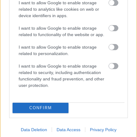
I want to allow Google to enable storage
related to analytics like cookies on web or
Aulaan kiinteistötietojärjestelmä
device identifiers in apps.
I want to allow Google to enable storage
Toimiala:
Kiinteistöala
related to functionality of the website or app.
Ratkaisualue:
Toiminnanohjaus
I want to allow Google to enable storage
related to personalization.
Toimittaja:
Sofitum
I want to allow Google to enable storage
related to security, including authentication
Kumppanin tuki:
functionality and fraud prevention, and other
Verkkosivut
user protection.
Sähköposti
040 967 1169
CONFIRM
Ota yhteyttä
Data Deletion
Data Access
Privacy Policy