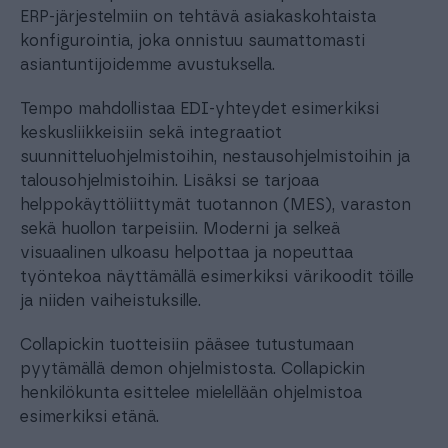
ERP-järjestelmiin on tehtävä asiakaskohtaista
konfigurointia, joka onnistuu saumattomasti
asiantuntijoidemme avustuksella.
Tempo mahdollistaa EDI-yhteydet esimerkiksi
keskusliikkeisiin sekä integraatiot
suunnitteluohjelmistoihin, nestausohjelmistoihin ja
talousohjelmistoihin. Lisäksi se tarjoaa
helppokäyttöliittymät tuotannon (MES), varaston
sekä huollon tarpeisiin. Moderni ja selkeä
visuaalinen ulkoasu helpottaa ja nopeuttaa
työntekoa näyttämällä esimerkiksi värikoodit töille
ja niiden vaiheistuksille.
Collapickin tuotteisiin pääsee tutustumaan
pyytämällä demon ohjelmistosta. Collapickin
henkilökunta esittelee mielellään ohjelmistoa
esimerkiksi etänä.