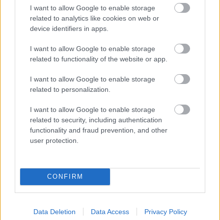
Collapick Tempoon asiakkaan käytössä olevasta
I want to allow Google to enable storage
Finago Procountor -ympäristöstä. Myös
related to analytics like cookies on web or
device identifiers in apps.
verkkolaskutusosoitteet voidaan hakea y-
tunnuksen avulla. Asiakkaat voidaan jättää myös
I want to allow Google to enable storage
synkronoimatta asiakaskohtaisista asetuksista,
related to functionality of the website or app.
jolloin asiakastiedot siirtyvät vain laskulla,
esimerkiksi käteisasiakkaiden tai verkkokaupan
I want to allow Google to enable storage
koontisuoritusten kohdalla. Ainoastaan yhden
related to personalization.
asetuksen takaa voidaan myös määrittää,
I want to allow Google to enable storage
synkronoidaanko tuotetiedot näiden järjestelmien
related to security, including authentication
välillä vai ei.
functionality and fraud prevention, and other
user protection.
Myyntilaskut ja hyvityslaskut siirtyvät integraation
avulla laskukohtaisesti Finago Procountoriin.
Siirtyviä tietoja ovat myös rivikohtaiset
CONFIRM
tilitöinnit/alv-statukset. Asiakkaan takana olevista
oletusasetuksista voidaan valita myös myyntitili,
joka siirtyy laskulle.
Data Deletion
Data Access
Privacy Policy