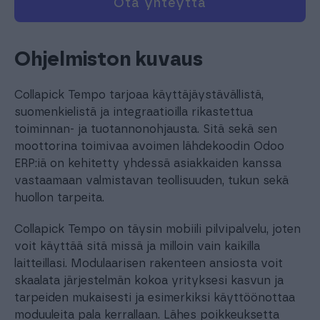
Ota yhteyttä
Ohjelmiston kuvaus
Collapick Tempo tarjoaa käyttäjäystävällistä,
suomenkielistä ja integraatioilla rikastettua
toiminnan- ja tuotannonohjausta. Sitä sekä sen
moottorina toimivaa avoimen lähdekoodin Odoo
ERP:iä on kehitetty yhdessä asiakkaiden kanssa
vastaamaan valmistavan teollisuuden, tukun sekä
huollon tarpeita.
Collapick Tempo on täysin mobiili pilvipalvelu, joten
voit käyttää sitä missä ja milloin vain kaikilla
laitteillasi. Modulaarisen rakenteen ansiosta voit
skaalata järjestelmän kokoa yrityksesi kasvun ja
tarpeiden mukaisesti ja esimerkiksi käyttöönottaa
moduuleita pala kerrallaan. Lähes poikkeuksetta