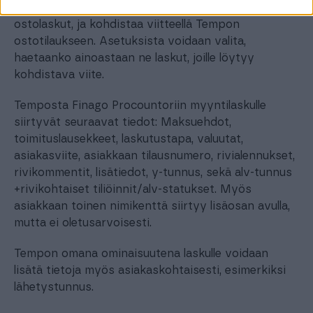
Asiakas voi hakea Finago Procountorista Tempoon
ostolaskut, ja kohdistaa viitteellä Tempon
ostotilaukseen. Asetuksista voidaan valita,
haetaanko ainoastaan ne laskut, joille löytyy
kohdistava viite.
Temposta Finago Procountoriin myyntilaskulle
siirtyvät seuraavat tiedot: Maksuehdot,
toimituslausekkeet, laskutustapa, valuutat,
asiakasviite, asiakkaan tilausnumero, rivialennukset,
rivikommentit, lisätiedot, y-tunnus, sekä alv-tunnus
+rivikohtaiset tiliöinnit/alv-statukset. Myös
asiakkaan toinen nimikenttä siirtyy lisäosan avulla,
mutta ei oletusarvoisesti.
Tempon omana ominaisuutena laskulle voidaan
lisätä tietoja myös asiakaskohtaisesti, esimerkiksi
lähetystunnus.