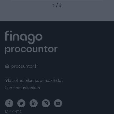
1
/
3
procountor.fi
Yleiset asiakassopimusehdot
Luottamuskeskus
MYYNTI