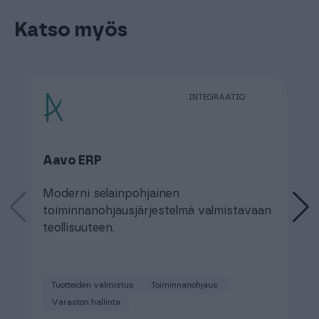
Katso myös
INTEGRAATIO
Aavo ERP
T
Moderni selainpohjainen
S
toiminnanohjausjärjestelmä valmistavaan
t
teollisuuteen.
k
Tuotteiden valmistus
Toiminnanohjaus
Varaston hallinta