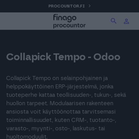
Hyppää
PROCOUNTOR.FI
Hae tuotteita verkkosivuilta
Kirjaudu
sisältöön
Procountor
Hae
Solo
Collapick Tempo - Odoo
Sopimuskone
Collapick Tempo on selainpohjainen ja
helppokäyttöinen ERP-järjestelmä, jonka
tuoteperhe kattaa teollisuuden-, tukun-, sekä
Allekirjoitus
huollon tarpeet. Modulaarisen rakenteen
ansiosta voit käyttöönottaa tarvitsemasi
toiminnallisuudet, kuten CRM-, tuotanto-,
Aika
varasto-, myynti-, osto-, laskutus- tai
huoltomoduulit.