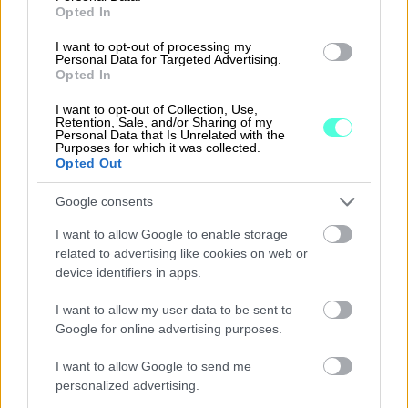
Opted In
Hoida toiminnanohjaus Collapick Tempolla ja
I want to opt-out of processing my
taloushallinto Finago Procountorilla! Siinä missä
Personal Data for Targeted Advertising.
Opted In
Finago Procountor tarjoaa kattavasti
toiminnallisuuksia yrityksen taloushallintoon,
I want to opt-out of Collection, Use,
Collapick Tempo täydentää kokonaisuutta tuomalla
Retention, Sale, and/or Sharing of my
Personal Data that Is Unrelated with the
mukaan kattavan varasto- ja materiaalihallinnon
Purposes for which it was collected.
Opted Out
oman toiminnanohjausjärjestelmänsä kautta.
Google consents
Collapick Tempo ja Finago Procountor toimivat
yhdessä API-integraation avulla. Sekä myynti- ja
I want to allow Google to enable storage
ostolaskut että tuote- ja asiakastiedot liikkuvat
related to advertising like cookies on web or
ohjelmistojen välillä automaattisesti.
device identifiers in apps.
Asiakas- ja tuotetiedot synkronoidaan
I want to allow my user data to be sent to
Google for online advertising purposes.
kaksisuuntaisen rajapinnan avulla ja tiedot tarvitsee
päivittää vain yhteen järjestelmään: Collapick
I want to allow Google to send me
Tempo toimii rekistereissä masterina. Integraation
personalized advertising.
käyttöönoton yhteydessä voidaan asiakkaat hakea