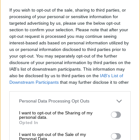
Asiakaskokemuksia
If you wish to opt-out of the sale, sharing to third parties, or
processing of your personal or sensitive information for
”Järjestelmällä haluttiin selkeyttää tuotannon
targeted advertising by us, please use the below opt-out
työjonoa sekä ratkaista haasteet tilausten
section to confirm your selection. Please note that after your
kirjaamisessa. “Työjono piti saada jonnekin
opt-out request is processed you may continue seeing
selkeästi näkyviin ja helposti luettavaan muotoon.
interest-based ads based on personal information utilized by
Lisäksi meillä on useiden kymmenien nimikkeiden
us or personal information disclosed to third parties prior to
tilauksia, ja niitä kirjattiin ensin ylös Excel-listalle ja
your opt-out. You may separately opt-out of the further
disclosure of your personal information by third parties on the
sen jälkeen vielä uudelleen Procountor-
IAB’s list of downstream participants. This information may
laskutusohjelmaan – se on moninkertaista työtä”
also be disclosed by us to third parties on the
IAB’s List of
Kontkanen summaa. Manuaalisen työn
Downstream Participants
that may further disclose it to other
vähentäminen onkin yksi järjestelmän
third parties.
merkittävimmistä hyödyistä. “Nyt syötät nimikkeen
Please note that this website/app uses one or more Google
kerran järjestelmään ja se menee samanlaisena
Personal Data Processing Opt Outs
services and may gather and store information including but
myös Procountoriin”. – Pro-Machining Oy, Esa
not limited to your visit or usage behaviour. You may click to
I want to opt-out of the Sharing of my
Kontkanen. Asiakastarina löytyy
täältä
.
personal data.
grant or deny consent to Google and its third-party tags to
Opted In
use your data for below specified purposes in below Google
consent section.
Integraation kuvaus
I want to opt-out of the Sale of my
Personal Data.