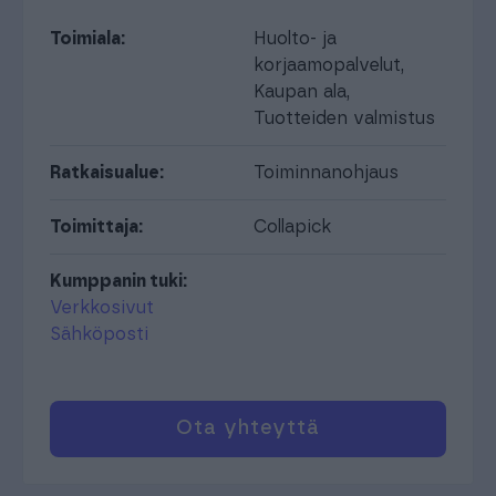
Toimiala:
Huolto- ja
korjaamopalvelut
,
Kaupan ala
,
Tuotteiden valmistus
Ratkaisualue:
Toiminnanohjaus
Toimittaja:
Collapick
Kumppanin tuki:
Verkkosivut
Sähköposti
Ota yhteyttä