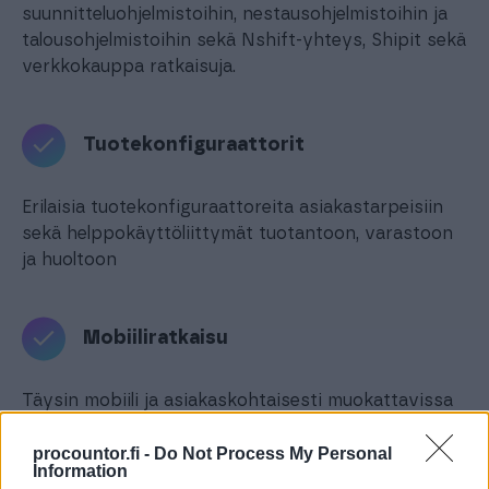
suunnitteluohjelmistoihin, nestausohjelmistoihin ja
talousohjelmistoihin sekä Nshift-yhteys, Shipit sekä
verkkokauppa ratkaisuja.
Tuotekonfiguraattorit
Erilaisia tuotekonfiguraattoreita asiakastarpeisiin
sekä helppokäyttöliittymät tuotantoon, varastoon
ja huoltoon
Mobiiliratkaisu
Täysin mobiili ja asiakaskohtaisesti muokattavissa
oleva pilvipalvelu
procountor.fi -
Do Not Process My Personal
Information