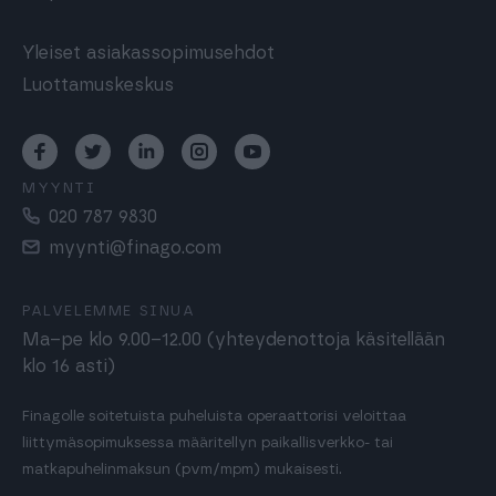
Yleiset asiakassopimusehdot
Luottamuskeskus
MYYNTI
020 787 9830
myynti@finago.com
PALVELEMME SINUA
Ma–pe klo 9.00–12.00 (yhteydenottoja käsitellään
klo 16 asti)
Finagolle soitetuista puheluista operaattorisi veloittaa
liittymäsopimuksessa määritellyn paikallisverkko- tai
matkapuhelinmaksun (pvm/mpm) mukaisesti.