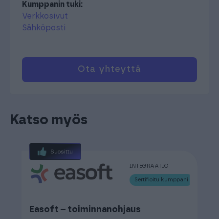
Kumppanin tuki:
Verkkosivut
Sähköposti
Ota yhteyttä
Katso myös
Suosittu
INTEGRAATIO
Sertifioitu kumppani
Easoft – toiminnanohjaus
O