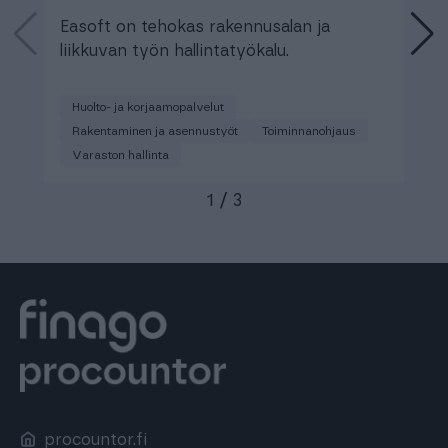
Easoft on tehokas rakennusalan ja
T
liikkuvan työn hallintatyökalu.
t
Huolto- ja korjaamopalvelut
Rakentaminen ja asennustyöt
Toiminnanohjaus
Varaston hallinta
1
/
3
procountor.fi