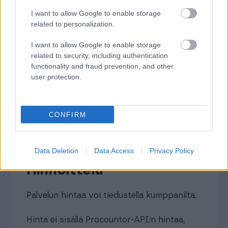
käsitellään ja kohdistetaan järjestelmässä (tilit,
I want to allow Google to enable storage
KP:t, projektit, ostotilaukset). Laskun
related to personalization.
hyväksynnästä laskun tiedot siirtyvät
I want to allow Google to enable storage
automaattisesti Finago Procountoriin kirjanpitoa
related to security, including authentication
varten.
functionality and fraud prevention, and other
Total ERP by Pinja vastaanottaa myyntilaskujen
user protection.
viiteaineiston automaattisesti Finago
Procountorista, jolloin asiakkaan laskujen
maksamista voidaan seurata Total ERP by Pinjan
CONFIRM
reskontrasta.
Data Deletion
Data Access
Privacy Policy
Hinnoittelu
Palvelun hintaa voi tiedustella kumppanilta.
Hinta ei sisällä Procountor-API:n hintaa,