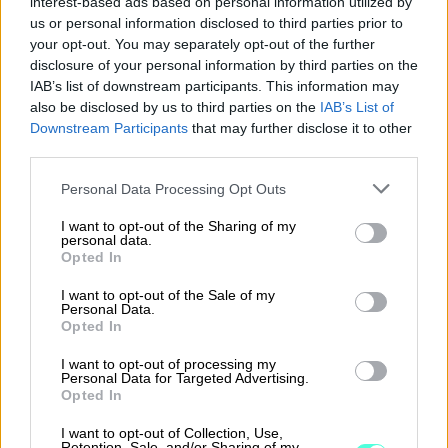
interest-based ads based on personal information utilized by
Valmistus ja tuotannonohjaus
us or personal information disclosed to third parties prior to
your opt-out. You may separately opt-out of the further
disclosure of your personal information by third parties on the
IAB’s list of downstream participants. This information may
Toimitusten aikataulutus ja ajankäytön
also be disclosed by us to third parties on the
IAB’s List of
hallinta
Downstream Participants
that may further disclose it to other
third parties.
Please note that this website/app uses one or more Google
Personal Data Processing Opt Outs
Reklamaatiot ja aftersales
services and may gather and store information including but
not limited to your visit or usage behaviour. You may click to
I want to opt-out of the Sharing of my
personal data.
grant or deny consent to Google and its third-party tags to
Opted In
use your data for below specified purposes in below Google
Asiakaskokemuksia
consent section.
I want to opt-out of the Sale of my
Personal Data.
Opted In
”Lyhyesti sanoen meillä on tapahtunut Total ERPin
I want to opt-out of processing my
käyttöönoton myötä tietynlainen
Personal Data for Targeted Advertising.
ammattimaistuminen.” Tärkeitä hyötyjä
Opted In
toiminnanohjausjärjestelmän käyttöönotosta on
I want to opt-out of Collection, Use,
ollut muun muassa tietojen ja käytäntöjen
Retention, Sale, and/or Sharing of my