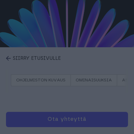
SIIRRY ETUSIVULLE
OHJELMISTON KUVAUS
OMINAISUUKSIA
ASIA
Ota yhteyttä