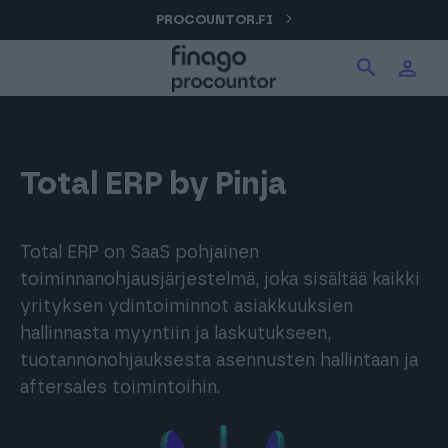
Hyppää
PROCOUNTOR.FI
Hae tuotteita verkkosivuilta
Kirjaudu
sisältöön
Procountor
Hae
Solo
Total ERP by Pinja
Sopimuskone
Total ERP on SaaS pohjainen
toiminnanohjausjärjestelmä, joka sisältää kaikki
yrityksen ydintoiminnot asiakkuuksien
Allekirjoitus
hallinnasta myyntiin ja laskutukseen,
tuotannonohjauksesta asennusten hallintaan ja
aftersales toimintoihin.
Aika