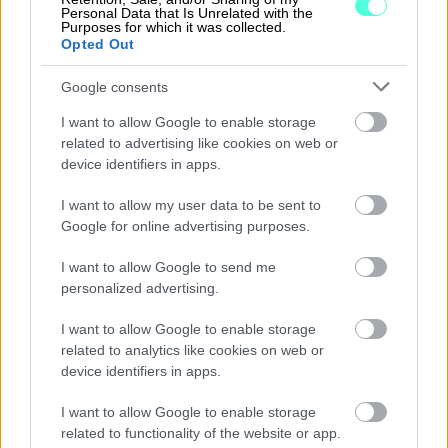
Personal Data that Is Unrelated with the
yhdenmukaistuminen sekä se, että tiedot myös
Purposes for which it was collected.
kulkevat suunnittelu- ja tarjousvaiheesta
Opted Out
luotettavasti tuotantoon ja asennukseen saakka. –
Toimitusjohtaja Matti Leppänen, Trendi Kaihdin. Lue
Google consents
asiakastarina
täältä
.
I want to allow Google to enable storage
related to advertising like cookies on web or
device identifiers in apps.
Integraation kuvaus
I want to allow my user data to be sent to
Total ERP by Pinja ja Finago Procountor toimivat
Google for online advertising purposes.
yhdessä sekä myyntilaskujen, ostolaskujen että
I want to allow Google to send me
maksuseurannan osalta API -rajapinnan avulla.
personalized advertising.
Total ERP by Pinja muodostaa kaupan syötön
I want to allow Google to enable storage
yhteydessä myyntilaskut, jotka voidaan lähettää
related to analytics like cookies on web or
järjestelmästä asiakkaalle. Laskun hyväksynnästä
device identifiers in apps.
laskun tiedot siirtyvät automaattisesti Finago
Procountoriin kirjanpitoa varten.
I want to allow Google to enable storage
related to functionality of the website or app.
Total ERP by Pinja vastaanottaa ostolaskut, jotka