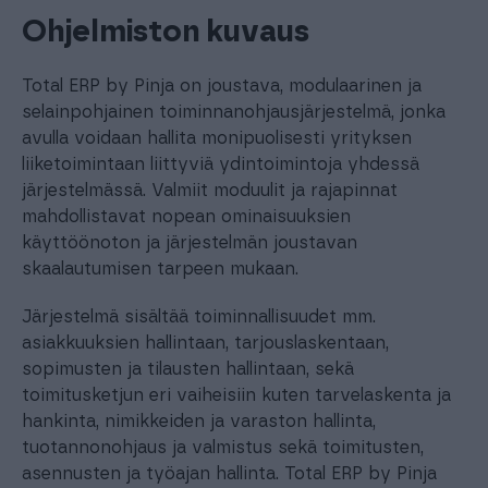
Ohjelmiston kuvaus
Total ERP by Pinja on joustava, modulaarinen ja
selainpohjainen toiminnanohjausjärjestelmä, jonka
avulla voidaan hallita monipuolisesti yrityksen
liiketoimintaan liittyviä ydintoimintoja yhdessä
järjestelmässä. Valmiit moduulit ja rajapinnat
mahdollistavat nopean ominaisuuksien
käyttöönoton ja järjestelmän joustavan
skaalautumisen tarpeen mukaan.
Järjestelmä sisältää toiminnallisuudet mm.
asiakkuuksien hallintaan, tarjouslaskentaan,
sopimusten ja tilausten hallintaan, sekä
toimitusketjun eri vaiheisiin kuten tarvelaskenta ja
hankinta, nimikkeiden ja varaston hallinta,
tuotannonohjaus ja valmistus sekä toimitusten,
asennusten ja työajan hallinta. Total ERP by Pinja